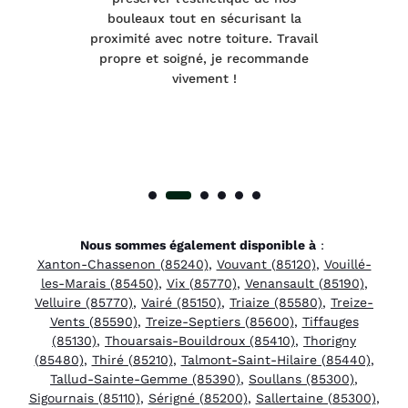
e et
bouleaux tout en sécurisant la
été
proximité avec notre toiture. Travail
p
 à
propre et soigné, je recommande
tra
vivement !
Nous sommes également disponible à
:
Xanton-Chassenon (85240)
,
Vouvant (85120)
,
Vouillé-
les-Marais (85450)
,
Vix (85770)
,
Venansault (85190)
,
Velluire (85770)
,
Vairé (85150)
,
Triaize (85580)
,
Treize-
Vents (85590)
,
Treize-Septiers (85600)
,
Tiffauges
(85130)
,
Thouarsais-Bouildroux (85410)
,
Thorigny
(85480)
,
Thiré (85210)
,
Talmont-Saint-Hilaire (85440)
,
Tallud-Sainte-Gemme (85390)
,
Soullans (85300)
,
Sigournais (85110)
,
Sérigné (85200)
,
Sallertaine (85300)
,