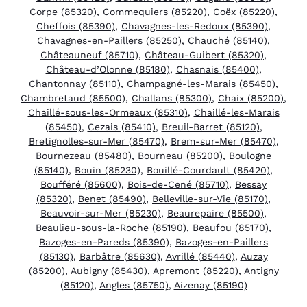
Corpe (85320)
,
Commequiers (85220)
,
Coëx (85220)
,
Cheffois (85390)
,
Chavagnes-les-Redoux (85390)
,
Chavagnes-en-Paillers (85250)
,
Chauché (85140)
,
Châteauneuf (85710)
,
Château-Guibert (85320)
,
Château-d’Olonne (85180)
,
Chasnais (85400)
,
Chantonnay (85110)
,
Champagné-les-Marais (85450)
,
Chambretaud (85500)
,
Challans (85300)
,
Chaix (85200)
,
Chaillé-sous-les-Ormeaux (85310)
,
Chaillé-les-Marais
(85450)
,
Cezais (85410)
,
Breuil-Barret (85120)
,
Bretignolles-sur-Mer (85470)
,
Brem-sur-Mer (85470)
,
Bournezeau (85480)
,
Bourneau (85200)
,
Boulogne
(85140)
,
Bouin (85230)
,
Bouillé-Courdault (85420)
,
Boufféré (85600)
,
Bois-de-Cené (85710)
,
Bessay
(85320)
,
Benet (85490)
,
Belleville-sur-Vie (85170)
,
Beauvoir-sur-Mer (85230)
,
Beaurepaire (85500)
,
Beaulieu-sous-la-Roche (85190)
,
Beaufou (85170)
,
Bazoges-en-Pareds (85390)
,
Bazoges-en-Paillers
(85130)
,
Barbâtre (85630)
,
Avrillé (85440)
,
Auzay
(85200)
,
Aubigny (85430)
,
Apremont (85220)
,
Antigny
(85120)
,
Angles (85750)
,
Aizenay (85190)