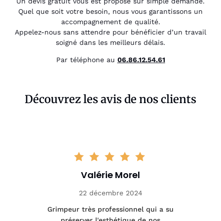
Un devis gratuit vous est proposé sur simple demande.
Quel que soit votre besoin, nous vous garantissons un
accompagnement de qualité.
Appelez-nous sans attendre pour bénéficier d’un travail
soigné dans les meilleurs délais.
Par téléphone au
06.86.12.54.61
Découvrez les avis de nos clients
Valérie Morel
22 décembre 2024
tage
Grimpeur très professionnel qui a su
Int
préserver l'esthétique de nos