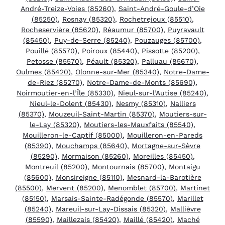
André-Treize-Voies (85260)
,
Saint-André-Goule-d’Oie
(85250)
,
Rosnay (85320)
,
Rochetrejoux (85510)
,
Rocheservière (85620)
,
Réaumur (85700)
,
Puyravault
(85450)
,
Puy-de-Serre (85240)
,
Pouzauges (85700)
,
Pouillé (85570)
,
Poiroux (85440)
,
Pissotte (85200)
,
Petosse (85570)
,
Péault (85320)
,
Palluau (85670)
,
Oulmes (85420)
,
Olonne-sur-Mer (85340)
,
Notre-Dame-
de-Riez (85270)
,
Notre-Dame-de-Monts (85690)
,
Noirmoutier-en-l’Île (85330)
,
Nieul-sur-l’Autise (85240)
,
Nieul-le-Dolent (85430)
,
Nesmy (85310)
,
Nalliers
(85370)
,
Mouzeuil-Saint-Martin (85370)
,
Moutiers-sur-
le-Lay (85320)
,
Moutiers-les-Mauxfaits (85540)
,
Mouilleron-le-Captif (85000)
,
Mouilleron-en-Pareds
(85390)
,
Mouchamps (85640)
,
Mortagne-sur-Sèvre
(85290)
,
Mormaison (85260)
,
Moreilles (85450)
,
Montreuil (85200)
,
Montournais (85700)
,
Montaigu
(85600)
,
Monsireigne (85110)
,
Mesnard-la-Barotière
(85500)
,
Mervent (85200)
,
Menomblet (85700)
,
Martinet
(85150)
,
Marsais-Sainte-Radégonde (85570)
,
Marillet
(85240)
,
Mareuil-sur-Lay-Dissais (85320)
,
Mallièvre
(85590)
,
Maillezais (85420)
,
Maillé (85420)
,
Maché