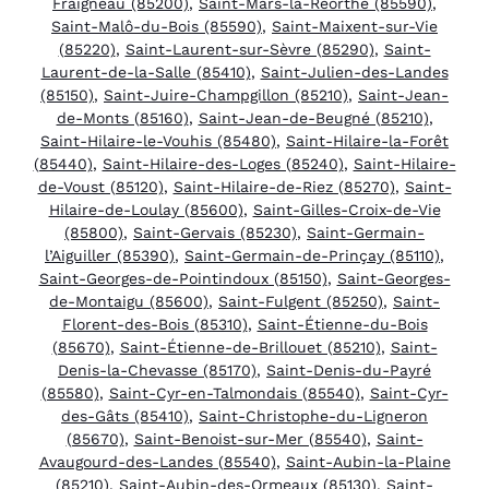
Fraigneau (85200)
,
Saint-Mars-la-Réorthe (85590)
,
Saint-Malô-du-Bois (85590)
,
Saint-Maixent-sur-Vie
(85220)
,
Saint-Laurent-sur-Sèvre (85290)
,
Saint-
Laurent-de-la-Salle (85410)
,
Saint-Julien-des-Landes
(85150)
,
Saint-Juire-Champgillon (85210)
,
Saint-Jean-
de-Monts (85160)
,
Saint-Jean-de-Beugné (85210)
,
Saint-Hilaire-le-Vouhis (85480)
,
Saint-Hilaire-la-Forêt
(85440)
,
Saint-Hilaire-des-Loges (85240)
,
Saint-Hilaire-
de-Voust (85120)
,
Saint-Hilaire-de-Riez (85270)
,
Saint-
Hilaire-de-Loulay (85600)
,
Saint-Gilles-Croix-de-Vie
(85800)
,
Saint-Gervais (85230)
,
Saint-Germain-
l’Aiguiller (85390)
,
Saint-Germain-de-Prinçay (85110)
,
Saint-Georges-de-Pointindoux (85150)
,
Saint-Georges-
de-Montaigu (85600)
,
Saint-Fulgent (85250)
,
Saint-
Florent-des-Bois (85310)
,
Saint-Étienne-du-Bois
(85670)
,
Saint-Étienne-de-Brillouet (85210)
,
Saint-
Denis-la-Chevasse (85170)
,
Saint-Denis-du-Payré
(85580)
,
Saint-Cyr-en-Talmondais (85540)
,
Saint-Cyr-
des-Gâts (85410)
,
Saint-Christophe-du-Ligneron
(85670)
,
Saint-Benoist-sur-Mer (85540)
,
Saint-
Avaugourd-des-Landes (85540)
,
Saint-Aubin-la-Plaine
(85210)
,
Saint-Aubin-des-Ormeaux (85130)
,
Saint-