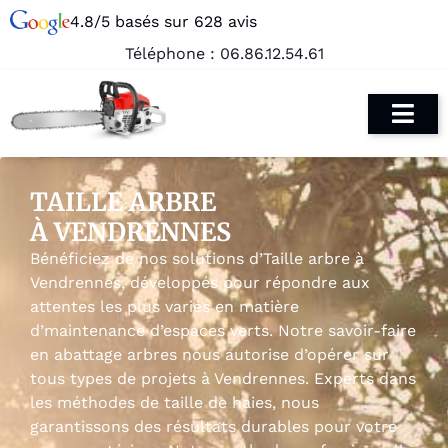
4.8/5 basés sur 628 avis
Téléphone :
06.86.12.54.61
TAILLE ARBRE
À VENDRENNES
Bénéficiez de nos solutions d’Taille arbre à
Vendrennes, développés pour répondre aux
attentes les plus variés en matière
d’maintenance d’espaces verts. Notre savoir-faire
en abattage arbres nous autorise d’opérer sur
tous types de projets à Vendrennes. Experts dans
les méthodes de taille de haies, nous
garantissons des résultats durables pour votre