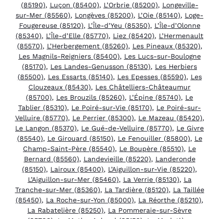
(85190)
,
Luçon (85400)
,
L’Orbrie (85200)
,
Longeville-
sur-Mer (85560)
,
Longèves (85200)
,
L’Oie (85140)
,
Loge-
Fougereuse (85120)
,
L’Île-d’Yeu (85350)
,
L’Île-d’Olonne
(85340)
,
L’Île-d’Elle (85770)
,
Liez (85420)
,
L’Hermenault
(85570)
,
L’Herbergement (85260)
,
Les Pineaux (85320)
,
Les Magnils-Reigniers (85400)
,
Les Lucs-sur-Boulogne
(85170)
,
Les Landes-Genusson (85130)
,
Les Herbiers
(85500)
,
Les Essarts (85140)
,
Les Epesses (85590)
,
Les
Clouzeaux (85430)
,
Les Châtelliers-Châteaumur
(85700)
,
Les Brouzils (85260)
,
L’Épine (85740)
,
Le
Tablier (85310)
,
Le Poiré-sur-Vie (85170)
,
Le Poiré-sur-
Velluire (85770)
,
Le Perrier (85300)
,
Le Mazeau (85420)
,
Le Langon (85370)
,
Le Gué-de-Velluire (85770)
,
Le Givre
(85540)
,
Le Girouard (85150)
,
Le Fenouiller (85800)
,
Le
Champ-Saint-Père (85540)
,
Le Boupère (85510)
,
Le
Bernard (85560)
,
Landevieille (85220)
,
Landeronde
(85150)
,
Lairoux (85400)
,
L’Aiguillon-sur-Vie (85220)
,
L’Aiguillon-sur-Mer (85460)
,
La Verrie (85130)
,
La
Tranche-sur-Mer (85360)
,
La Tardière (85120)
,
La Taillée
(85450)
,
La Roche-sur-Yon (85000)
,
La Réorthe (85210)
,
La Rabatelière (85250)
,
La Pommeraie-sur-Sèvre