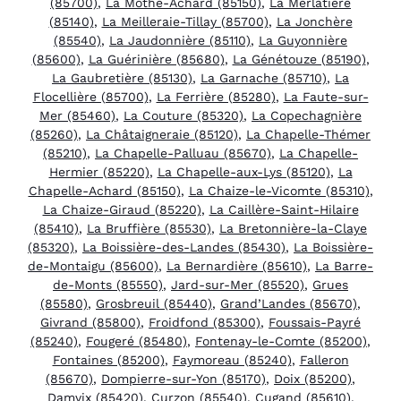
(85700)
,
La Mothe-Achard (85150)
,
La Merlatière
(85140)
,
La Meilleraie-Tillay (85700)
,
La Jonchère
(85540)
,
La Jaudonnière (85110)
,
La Guyonnière
(85600)
,
La Guérinière (85680)
,
La Génétouze (85190)
,
La Gaubretière (85130)
,
La Garnache (85710)
,
La
Flocellière (85700)
,
La Ferrière (85280)
,
La Faute-sur-
Mer (85460)
,
La Couture (85320)
,
La Copechagnière
(85260)
,
La Châtaigneraie (85120)
,
La Chapelle-Thémer
(85210)
,
La Chapelle-Palluau (85670)
,
La Chapelle-
Hermier (85220)
,
La Chapelle-aux-Lys (85120)
,
La
Chapelle-Achard (85150)
,
La Chaize-le-Vicomte (85310)
,
La Chaize-Giraud (85220)
,
La Caillère-Saint-Hilaire
(85410)
,
La Bruffière (85530)
,
La Bretonnière-la-Claye
(85320)
,
La Boissière-des-Landes (85430)
,
La Boissière-
de-Montaigu (85600)
,
La Bernardière (85610)
,
La Barre-
de-Monts (85550)
,
Jard-sur-Mer (85520)
,
Grues
(85580)
,
Grosbreuil (85440)
,
Grand’Landes (85670)
,
Givrand (85800)
,
Froidfond (85300)
,
Foussais-Payré
(85240)
,
Fougeré (85480)
,
Fontenay-le-Comte (85200)
,
Fontaines (85200)
,
Faymoreau (85240)
,
Falleron
(85670)
,
Dompierre-sur-Yon (85170)
,
Doix (85200)
,
Damvix (85420)
,
Curzon (85540)
,
Cugand (85610)
,