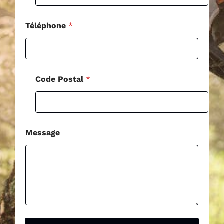
e
N
o
Téléphone
*
m
Code Postal
*
Message