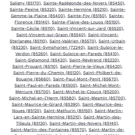
Saligny (85170)
,
Sainte-Radégonde-des-Noyers (85450)
,
Sainte-Pexine (85320)
,
Sainte-Hermine (85210)
,
Sainte-
Gemme-la-Plaine (85400)
,
Sainte-Foy (85150)
,
Sainte-
Florence (85140)
,
Sainte-Flaive-des-Loups (85150)
,
Sainte-Cécile (85110)
,
Saint-Vincent-sur-Jard (85520)
,
Saint-Vincent-sur-Graon (85540)
,
Saint-Vincent-
Sterlanges (85110)
,
Saint-Valérien (85570)
,
Saint-Urbain
(85230)
,
Saint-Symphorien (72240)
,
Saint-Sulpice-le-
Verdon (85260)
,
Saint-Sulpice-en-Pareds (85410)
,
Saint-Sigismond (85420)
,
Saint-Révérend (85220)
,
Saint-Prouant (85110)
,
Saint-Pierre-le-Vieux (85420)
,
Saint-Pierre-du-Chemin (85120)
,
Saint-Philbert-de-
Bouaine (85660)
,
Saint-Paul-Mont-Penit (85670)
,
Saint-Paul-en-Pareds (85500)
,
Saint-Michel-Mont-
Mercure (85700)
,
Saint-Michel-le-Cloucq (85200)
,
Saint-Michel-en-l’Herm (85580)
,
Saint-Mesmin (85700)
,
Saint-Maurice-le-Girard (85390)
,
Saint-Maurice-des-
Noues (85120)
,
Saint-Mathurin (85150)
,
Saint-Martin-
Lars-en-Sainte-Hermine (85210)
,
Saint-Martin-des-
Tilleuls (85130)
,
Saint-Martin-des-Noyers (85140)
,
Saint-Martin-des-Fontaines (85570)
,
Saint-Martin-de-