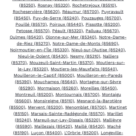
(85250)
,
Rosnay (85320)
,
Rochetrejoux (85510)
,
Rocheservière (85620)
,
Réaumur (85700)
,
Puyravault
(85450)
,
Puy-de-Serre (85240)
,
Pouzauges (85700)
,
Pouillé (85570)
,
Poiroux (85440)
,
Pissotte (85200)
,
Petosse (85570)
,
Péault (85320)
,
Palluau (85670)
,
Oulmes (85420)
,
Olonne-sur-Mer (85340)
,
Notre-Dame-
de-Riez (85270)
,
Notre-Dame-de-Monts (85690)
,
Noirmoutier-en-l’Île (85330)
,
Nieul-sur-l’Autise (85240)
,
Nieul-le-Dolent (85430)
,
Nesmy (85310)
,
Nalliers
(85370)
,
Mouzeuil-Saint-Martin (85370)
,
Moutiers-sur-
le-Lay (85320)
,
Moutiers-les-Mauxfaits (85540)
,
Mouilleron-le-Captif (85000)
,
Mouilleron-en-Pareds
(85390)
,
Mouchamps (85640)
,
Mortagne-sur-Sèvre
(85290)
,
Mormaison (85260)
,
Moreilles (85450)
,
Montreuil (85200)
,
Montournais (85700)
,
Montaigu
(85600)
,
Monsireigne (85110)
,
Mesnard-la-Barotière
(85500)
,
Mervent (85200)
,
Menomblet (85700)
,
Martinet
(85150)
,
Marsais-Sainte-Radégonde (85570)
,
Marillet
(85240)
,
Mareuil-sur-Lay-Dissais (85320)
,
Mallièvre
(85590)
,
Maillezais (85420)
,
Maillé (85420)
,
Maché
(85190)
,
Luçon (85400)
,
L’Orbrie (85200)
,
Longeville-