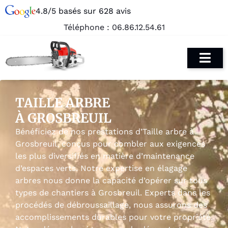
4.8/5 basés sur 628 avis
Téléphone :
06.86.12.54.61
TAILLE ARBRE
À GROSBREUIL
Bénéficiez de nos prestations d’Taille arbre à
Grosbreuil, conçus pour combler aux exigences
les plus diversifiés en matière d’maintenance
d’espaces verts. Notre expertise en élagage
arbres nous donne la capacité d’opérer sur tous
types de chantiers à Grosbreuil. Experts dans les
procédés de débroussaillage, nous assurons des
accomplissements durables pour votre propriété.