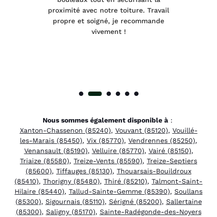
été
proximité avec notre toiture. Travail
p
 à
propre et soigné, je recommande
tra
vivement !
Nous sommes également disponible à
:
Xanton-Chassenon (85240)
,
Vouvant (85120)
,
Vouillé-
les-Marais (85450)
,
Vix (85770)
,
Vendrennes (85250)
,
Venansault (85190)
,
Velluire (85770)
,
Vairé (85150)
,
Triaize (85580)
,
Treize-Vents (85590)
,
Treize-Septiers
(85600)
,
Tiffauges (85130)
,
Thouarsais-Bouildroux
(85410)
,
Thorigny (85480)
,
Thiré (85210)
,
Talmont-Saint-
Hilaire (85440)
,
Tallud-Sainte-Gemme (85390)
,
Soullans
(85300)
,
Sigournais (85110)
,
Sérigné (85200)
,
Sallertaine
(85300)
,
Saligny (85170)
,
Sainte-Radégonde-des-Noyers