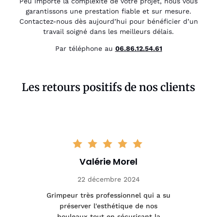
Peu importe la complexité de votre projet, nous vous
garantissons une prestation fiable et sur mesure.
Contactez-nous dès aujourd’hui pour bénéficier d’un
travail soigné dans les meilleurs délais.
Par téléphone au
06.86.12.54.61
Les retours positifs de nos clients
Valérie Morel
22 décembre 2024
tage
Grimpeur très professionnel qui a su
Int
préserver l'esthétique de nos
e et
bouleaux tout en sécurisant la