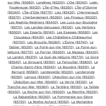
sur-Mer (85560)
,
Longèves (85200)
,
L’Oie (85140)
,
Loge-
Fougereuse (85120)
,
L’Île-d’Yeu (85350)
,
L’Île-d’Olonne
(85340)
,
L’Île-d’Elle (85770)
,
Liez (85420)
,
L’Hermenault
(85570)
,
L’Herbergement (85260)
,
Les Pineaux (85320)
,
Les Magnils-Reigniers (85400)
,
Les Lucs-sur-Boulogne
(85170)
,
Les Landes-Genusson (85130)
,
Les Herbiers
(85500)
,
Les Essarts (85140)
,
Les Epesses (85590)
,
Les
Clouzeaux (85430)
,
Les Châtelliers-Châteaumur
(85700)
,
Les Brouzils (85260)
,
L’Épine (85740)
,
Le
Tablier (85310)
,
Le Poiré-sur-Vie (85170)
,
Le Poiré-sur-
Velluire (85770)
,
Le Perrier (85300)
,
Le Mazeau (85420)
,
Le Langon (85370)
,
Le Gué-de-Velluire (85770)
,
Le Givre
(85540)
,
Le Girouard (85150)
,
Le Fenouiller (85800)
,
Le
Champ-Saint-Père (85540)
,
Le Boupère (85510)
,
Le
Bernard (85560)
,
Landevieille (85220)
,
Landeronde
(85150)
,
Lairoux (85400)
,
L’Aiguillon-sur-Vie (85220)
,
L’Aiguillon-sur-Mer (85460)
,
La Verrie (85130)
,
La
Tranche-sur-Mer (85360)
,
La Tardière (85120)
,
La Taillée
(85450)
,
La Roche-sur-Yon (85000)
,
La Réorthe (85210)
,
La Rabatelière (85250)
,
La Pommeraie-sur-Sèvre
(85700)
,
La Mothe-Achard (85150)
,
La Merlatière