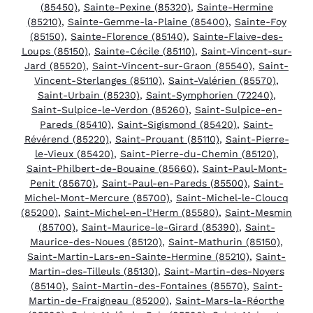
(85450)
,
Sainte-Pexine (85320)
,
Sainte-Hermine
(85210)
,
Sainte-Gemme-la-Plaine (85400)
,
Sainte-Foy
(85150)
,
Sainte-Florence (85140)
,
Sainte-Flaive-des-
Loups (85150)
,
Sainte-Cécile (85110)
,
Saint-Vincent-sur-
Jard (85520)
,
Saint-Vincent-sur-Graon (85540)
,
Saint-
Vincent-Sterlanges (85110)
,
Saint-Valérien (85570)
,
Saint-Urbain (85230)
,
Saint-Symphorien (72240)
,
Saint-Sulpice-le-Verdon (85260)
,
Saint-Sulpice-en-
Pareds (85410)
,
Saint-Sigismond (85420)
,
Saint-
Révérend (85220)
,
Saint-Prouant (85110)
,
Saint-Pierre-
le-Vieux (85420)
,
Saint-Pierre-du-Chemin (85120)
,
Saint-Philbert-de-Bouaine (85660)
,
Saint-Paul-Mont-
Penit (85670)
,
Saint-Paul-en-Pareds (85500)
,
Saint-
Michel-Mont-Mercure (85700)
,
Saint-Michel-le-Cloucq
(85200)
,
Saint-Michel-en-l’Herm (85580)
,
Saint-Mesmin
(85700)
,
Saint-Maurice-le-Girard (85390)
,
Saint-
Maurice-des-Noues (85120)
,
Saint-Mathurin (85150)
,
Saint-Martin-Lars-en-Sainte-Hermine (85210)
,
Saint-
Martin-des-Tilleuls (85130)
,
Saint-Martin-des-Noyers
(85140)
,
Saint-Martin-des-Fontaines (85570)
,
Saint-
Martin-de-Fraigneau (85200)
,
Saint-Mars-la-Réorthe