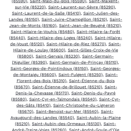
(85590)
,
Saint-Malô-du-Bois (85590)
,
Saint-Maixent-
sur-Vie (85220)
,
Saint-Laurent-sur-Sèvre (85290)
,
Saint-Laurent-de-la-Salle (85410)
,
Saint-Julien-des-
Landes (85150)
,
Saint-Juire-Champgillon (85210)
,
Saint-
Jean-de-Monts (85160)
,
Saint-Jean-de-Beugné (85210)
,
Saint-Hilaire-le-Vouhis (85480)
,
Saint-Hilaire-la-Forêt
(85440)
,
Saint-Hilaire-des-Loges (85240)
,
Saint-Hilaire-
de-Voust (85120)
,
Saint-Hilaire-de-Riez (85270)
,
Saint-
Hilaire-de-Loulay (85600)
,
Saint-Gilles-Croix-de-Vie
(85800)
,
Saint-Gervais (85230)
,
Saint-Germain-
l’Aiguiller (85390)
,
Saint-Germain-de-Prinçay (85110)
,
Saint-Georges-de-Pointindoux (85150)
,
Saint-Georges-
de-Montaigu (85600)
,
Saint-Fulgent (85250)
,
Saint-
Florent-des-Bois (85310)
,
Saint-Étienne-du-Bois
(85670)
,
Saint-Étienne-de-Brillouet (85210)
,
Saint-
Denis-la-Chevasse (85170)
,
Saint-Denis-du-Payré
(85580)
,
Saint-Cyr-en-Talmondais (85540)
,
Saint-Cyr-
des-Gâts (85410)
,
Saint-Christophe-du-Ligneron
(85670)
,
Saint-Benoist-sur-Mer (85540)
,
Saint-
Avaugourd-des-Landes (85540)
,
Saint-Aubin-la-Plaine
(85210)
,
Saint-Aubin-des-Ormeaux (85130)
,
Saint-
André-Treize-Voies (85260)
,
Saint-André-Goule-d’Oie