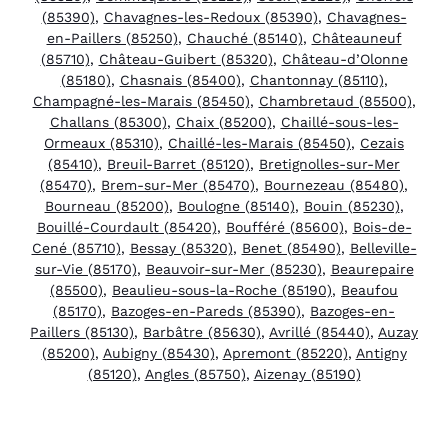
(85390)
,
Chavagnes-les-Redoux (85390)
,
Chavagnes-
en-Paillers (85250)
,
Chauché (85140)
,
Châteauneuf
(85710)
,
Château-Guibert (85320)
,
Château-d’Olonne
(85180)
,
Chasnais (85400)
,
Chantonnay (85110)
,
Champagné-les-Marais (85450)
,
Chambretaud (85500)
,
Challans (85300)
,
Chaix (85200)
,
Chaillé-sous-les-
Ormeaux (85310)
,
Chaillé-les-Marais (85450)
,
Cezais
(85410)
,
Breuil-Barret (85120)
,
Bretignolles-sur-Mer
(85470)
,
Brem-sur-Mer (85470)
,
Bournezeau (85480)
,
Bourneau (85200)
,
Boulogne (85140)
,
Bouin (85230)
,
Bouillé-Courdault (85420)
,
Boufféré (85600)
,
Bois-de-
Cené (85710)
,
Bessay (85320)
,
Benet (85490)
,
Belleville-
sur-Vie (85170)
,
Beauvoir-sur-Mer (85230)
,
Beaurepaire
(85500)
,
Beaulieu-sous-la-Roche (85190)
,
Beaufou
(85170)
,
Bazoges-en-Pareds (85390)
,
Bazoges-en-
Paillers (85130)
,
Barbâtre (85630)
,
Avrillé (85440)
,
Auzay
(85200)
,
Aubigny (85430)
,
Apremont (85220)
,
Antigny
(85120)
,
Angles (85750)
,
Aizenay (85190)