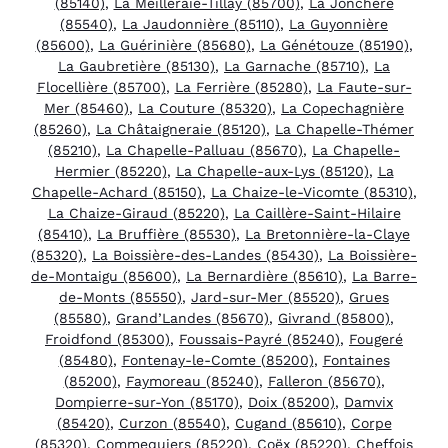
(85140)
,
La Meilleraie-Tillay (85700)
,
La Jonchère
(85540)
,
La Jaudonnière (85110)
,
La Guyonnière
(85600)
,
La Guérinière (85680)
,
La Génétouze (85190)
,
La Gaubretière (85130)
,
La Garnache (85710)
,
La
Flocellière (85700)
,
La Ferrière (85280)
,
La Faute-sur-
Mer (85460)
,
La Couture (85320)
,
La Copechagnière
(85260)
,
La Châtaigneraie (85120)
,
La Chapelle-Thémer
(85210)
,
La Chapelle-Palluau (85670)
,
La Chapelle-
Hermier (85220)
,
La Chapelle-aux-Lys (85120)
,
La
Chapelle-Achard (85150)
,
La Chaize-le-Vicomte (85310)
,
La Chaize-Giraud (85220)
,
La Caillère-Saint-Hilaire
(85410)
,
La Bruffière (85530)
,
La Bretonnière-la-Claye
(85320)
,
La Boissière-des-Landes (85430)
,
La Boissière-
de-Montaigu (85600)
,
La Bernardière (85610)
,
La Barre-
de-Monts (85550)
,
Jard-sur-Mer (85520)
,
Grues
(85580)
,
Grand’Landes (85670)
,
Givrand (85800)
,
Froidfond (85300)
,
Foussais-Payré (85240)
,
Fougeré
(85480)
,
Fontenay-le-Comte (85200)
,
Fontaines
(85200)
,
Faymoreau (85240)
,
Falleron (85670)
,
Dompierre-sur-Yon (85170)
,
Doix (85200)
,
Damvix
(85420)
,
Curzon (85540)
,
Cugand (85610)
,
Corpe
(85320)
,
Commequiers (85220)
,
Coëx (85220)
,
Cheffois