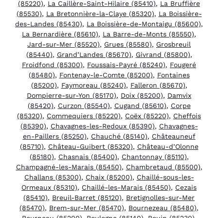
(85220)
,
La Caillère-Saint-Hilaire (85410)
,
La Bruffière
(85530)
,
La Bretonnière-la-Claye (85320)
,
La Boissière-
des-Landes (85430)
,
La Boissière-de-Montaigu (85600)
,
La Bernardière (85610)
,
La Barre-de-Monts (85550)
,
Jard-sur-Mer (85520)
,
Grues (85580)
,
Grosbreuil
(85440)
,
Grand’Landes (85670)
,
Givrand (85800)
,
Froidfond (85300)
,
Foussais-Payré (85240)
,
Fougeré
(85480)
,
Fontenay-le-Comte (85200)
,
Fontaines
(85200)
,
Faymoreau (85240)
,
Falleron (85670)
,
Dompierre-sur-Yon (85170)
,
Doix (85200)
,
Damvix
(85420)
,
Curzon (85540)
,
Cugand (85610)
,
Corpe
(85320)
,
Commequiers (85220)
,
Coëx (85220)
,
Cheffois
(85390)
,
Chavagnes-les-Redoux (85390)
,
Chavagnes-
en-Paillers (85250)
,
Chauché (85140)
,
Châteauneuf
(85710)
,
Château-Guibert (85320)
,
Château-d’Olonne
(85180)
,
Chasnais (85400)
,
Chantonnay (85110)
,
Champagné-les-Marais (85450)
,
Chambretaud (85500)
,
Challans (85300)
,
Chaix (85200)
,
Chaillé-sous-les-
Ormeaux (85310)
,
Chaillé-les-Marais (85450)
,
Cezais
(85410)
,
Breuil-Barret (85120)
,
Bretignolles-sur-Mer
(85470)
,
Brem-sur-Mer (85470)
,
Bournezeau (85480)
,
Bourneau (85200)
,
Boulogne (85140)
,
Bouin (85230)
,