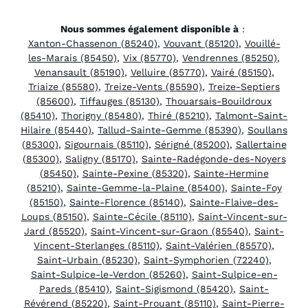
Nous sommes également disponible à
:
Xanton-Chassenon (85240)
,
Vouvant (85120)
,
Vouillé-
les-Marais (85450)
,
Vix (85770)
,
Vendrennes (85250)
,
Venansault (85190)
,
Velluire (85770)
,
Vairé (85150)
,
Triaize (85580)
,
Treize-Vents (85590)
,
Treize-Septiers
(85600)
,
Tiffauges (85130)
,
Thouarsais-Bouildroux
(85410)
,
Thorigny (85480)
,
Thiré (85210)
,
Talmont-Saint-
Hilaire (85440)
,
Tallud-Sainte-Gemme (85390)
,
Soullans
(85300)
,
Sigournais (85110)
,
Sérigné (85200)
,
Sallertaine
(85300)
,
Saligny (85170)
,
Sainte-Radégonde-des-Noyers
(85450)
,
Sainte-Pexine (85320)
,
Sainte-Hermine
(85210)
,
Sainte-Gemme-la-Plaine (85400)
,
Sainte-Foy
(85150)
,
Sainte-Florence (85140)
,
Sainte-Flaive-des-
Loups (85150)
,
Sainte-Cécile (85110)
,
Saint-Vincent-sur-
Jard (85520)
,
Saint-Vincent-sur-Graon (85540)
,
Saint-
Vincent-Sterlanges (85110)
,
Saint-Valérien (85570)
,
Saint-Urbain (85230)
,
Saint-Symphorien (72240)
,
Saint-Sulpice-le-Verdon (85260)
,
Saint-Sulpice-en-
Pareds (85410)
,
Saint-Sigismond (85420)
,
Saint-
Révérend (85220)
,
Saint-Prouant (85110)
,
Saint-Pierre-