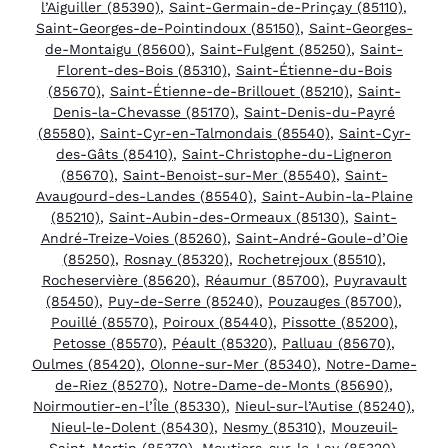
l’Aiguiller (85390)
,
Saint-Germain-de-Prinçay (85110)
,
Saint-Georges-de-Pointindoux (85150)
,
Saint-Georges-
de-Montaigu (85600)
,
Saint-Fulgent (85250)
,
Saint-
Florent-des-Bois (85310)
,
Saint-Étienne-du-Bois
(85670)
,
Saint-Étienne-de-Brillouet (85210)
,
Saint-
Denis-la-Chevasse (85170)
,
Saint-Denis-du-Payré
(85580)
,
Saint-Cyr-en-Talmondais (85540)
,
Saint-Cyr-
des-Gâts (85410)
,
Saint-Christophe-du-Ligneron
(85670)
,
Saint-Benoist-sur-Mer (85540)
,
Saint-
Avaugourd-des-Landes (85540)
,
Saint-Aubin-la-Plaine
(85210)
,
Saint-Aubin-des-Ormeaux (85130)
,
Saint-
André-Treize-Voies (85260)
,
Saint-André-Goule-d’Oie
(85250)
,
Rosnay (85320)
,
Rochetrejoux (85510)
,
Rocheservière (85620)
,
Réaumur (85700)
,
Puyravault
(85450)
,
Puy-de-Serre (85240)
,
Pouzauges (85700)
,
Pouillé (85570)
,
Poiroux (85440)
,
Pissotte (85200)
,
Petosse (85570)
,
Péault (85320)
,
Palluau (85670)
,
Oulmes (85420)
,
Olonne-sur-Mer (85340)
,
Notre-Dame-
de-Riez (85270)
,
Notre-Dame-de-Monts (85690)
,
Noirmoutier-en-l’Île (85330)
,
Nieul-sur-l’Autise (85240)
,
Nieul-le-Dolent (85430)
,
Nesmy (85310)
,
Mouzeuil-
Saint-Martin (85370)
,
Moutiers-sur-le-Lay (85320)
,