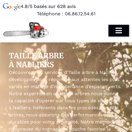
4.8/5 basés sur 628 avis
Téléphone :
06.86.12.54.61
TAILLE ARBRE
À NALLIERS
Découvrez nos services d’Taille arbre à Nalliers,
développés pour répondre aux attentes les plus
variés en matière d’maintenance d’espaces verts.
Notre expertise en abattage arbres nous donne
la capacité d’opérer sur tous types de situations
à Nalliers. Référents dans les procédés de taille
arbres, nous assurons des performances
durables pour votre propriété. Notre méthode
rigoureuse du rognage de souche favorise la