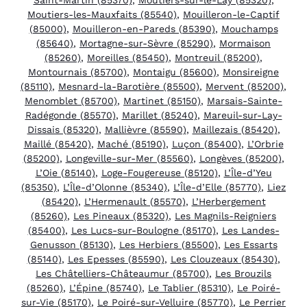
Moutiers-les-Mauxfaits (85540)
,
Mouilleron-le-Captif
(85000)
,
Mouilleron-en-Pareds (85390)
,
Mouchamps
(85640)
,
Mortagne-sur-Sèvre (85290)
,
Mormaison
(85260)
,
Moreilles (85450)
,
Montreuil (85200)
,
Montournais (85700)
,
Montaigu (85600)
,
Monsireigne
(85110)
,
Mesnard-la-Barotière (85500)
,
Mervent (85200)
,
Menomblet (85700)
,
Martinet (85150)
,
Marsais-Sainte-
Radégonde (85570)
,
Marillet (85240)
,
Mareuil-sur-Lay-
Dissais (85320)
,
Mallièvre (85590)
,
Maillezais (85420)
,
Maillé (85420)
,
Maché (85190)
,
Luçon (85400)
,
L’Orbrie
(85200)
,
Longeville-sur-Mer (85560)
,
Longèves (85200)
,
L’Oie (85140)
,
Loge-Fougereuse (85120)
,
L’Île-d’Yeu
(85350)
,
L’Île-d’Olonne (85340)
,
L’Île-d’Elle (85770)
,
Liez
(85420)
,
L’Hermenault (85570)
,
L’Herbergement
(85260)
,
Les Pineaux (85320)
,
Les Magnils-Reigniers
(85400)
,
Les Lucs-sur-Boulogne (85170)
,
Les Landes-
Genusson (85130)
,
Les Herbiers (85500)
,
Les Essarts
(85140)
,
Les Epesses (85590)
,
Les Clouzeaux (85430)
,
Les Châtelliers-Châteaumur (85700)
,
Les Brouzils
(85260)
,
L’Épine (85740)
,
Le Tablier (85310)
,
Le Poiré-
sur-Vie (85170)
,
Le Poiré-sur-Velluire (85770)
,
Le Perrier