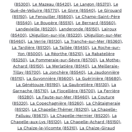
(85300)
,
Le Mazeau (85420)
,
Le Langon (85370)
,
Le
Gué-de-Velluire (85770)
,
Le Givre (85540)
,
Le Girouard
(85150)
,
Le Fenouiller (85800)
,
Le Champ-Saint-Père
(85540)
,
Le Boupère (85510)
,
Le Bernard (85560)
,
Landevieille (85220)
,
Landeronde (85150)
,
Lairoux
(85400)
,
L’Aiguillon-sur-Vie (85220)
,
L’Aiguillon-sur-Mer
(85460)
,
La Verrie (85130)
,
La Tranche-sur-Mer (85360)
,
La Tardière (85120)
,
La Taillée (85450)
,
La Roche-sur-
Yon (85000)
,
La Réorthe (85210)
,
La Rabatelière
(85250)
,
La Pommeraie-sur-Sèvre (85700)
,
La Mothe-
Achard (85150)
,
La Merlatière (85140)
,
La Meilleraie-
Tillay (85700)
,
La Jonchère (85540)
,
La Jaudonnière
(85110)
,
La Guyonnière (85600)
,
La Guérinière (85680)
,
La Génétouze (85190)
,
La Gaubretière (85130)
,
La
Garnache (85710)
,
La Flocellière (85700)
,
La Ferrière
(85280)
,
La Faute-sur-Mer (85460)
,
La Couture
(85320)
,
La Copechagnière (85260)
,
La Châtaigneraie
(85120)
,
La Chapelle-Thémer (85210)
,
La Chapelle-
Palluau (85670)
,
La Chapelle-Hermier (85220)
,
La
Chapelle-aux-Lys (85120)
,
La Chapelle-Achard (85150)
,
La Chaize-le-Vicomte (85310)
,
La Chaize-Giraud