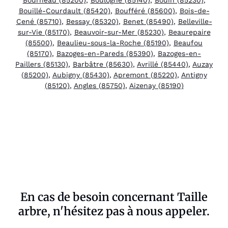
Bouillé-Courdault (85420)
,
Boufféré (85600)
,
Bois-de-
Cené (85710)
,
Bessay (85320)
,
Benet (85490)
,
Belleville-
sur-Vie (85170)
,
Beauvoir-sur-Mer (85230)
,
Beaurepaire
(85500)
,
Beaulieu-sous-la-Roche (85190)
,
Beaufou
(85170)
,
Bazoges-en-Pareds (85390)
,
Bazoges-en-
Paillers (85130)
,
Barbâtre (85630)
,
Avrillé (85440)
,
Auzay
(85200)
,
Aubigny (85430)
,
Apremont (85220)
,
Antigny
(85120)
,
Angles (85750)
,
Aizenay (85190)
En cas de besoin concernant Taille
arbre, n'hésitez pas à nous appeler.