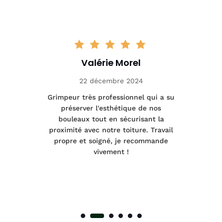
Valérie Morel
22 décembre 2024
tage
Grimpeur très professionnel qui a su
Int
préserver l'esthétique de nos
e et
bouleaux tout en sécurisant la
été
proximité avec notre toiture. Travail
p
 à
propre et soigné, je recommande
tra
vivement !