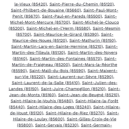
le-Vieux (85420)
,
Saint-Pierre-du-Chemin (85120)
,
Saint-Philbert-de-Bouaine (85660)
,
Saint-Paul-Mont-
Penit (85670)
,
Saint-Paul-en-Pareds (85500)
,
Saint-
Michel-Mont-Mercure (85700)
,
Saint-Michel-le-Cloucq
(85200)
,
Saint-Michel-en-l’Herm (85580)
,
Saint-Mesmin
(85700)
,
Saint-Maurice-le-Girard (85390)
,
Saint-
Maurice-des-Noues (85120)
,
Saint-Mathurin (85150)
,
Saint-Martin-Lars-en-Sainte-Hermine (85210)
,
Saint-
Martin-des-Tilleuls (85130)
,
Saint-Martin-des-Noyers
(85140)
,
Saint-Martin-des-Fontaines (85570)
,
Saint-
Martin-de-Fraigneau (85200)
,
Saint-Mars-la-Réorthe
(85590)
,
Saint-Malô-du-Bois (85590)
,
Saint-Maixent-
sur-Vie (85220)
,
Saint-Laurent-sur-Sèvre (85290)
,
Saint-Laurent-de-la-Salle (85410)
,
Saint-Julien-des-
Landes (85150)
,
Saint-Juire-Champgillon (85210)
,
Saint-
Jean-de-Monts (85160)
,
Saint-Jean-de-Beugné (85210)
,
Saint-Hilaire-le-Vouhis (85480)
,
Saint-Hilaire-la-Forêt
(85440)
,
Saint-Hilaire-des-Loges (85240)
,
Saint-Hilaire-
de-Voust (85120)
,
Saint-Hilaire-de-Riez (85270)
,
Saint-
Hilaire-de-Loulay (85600)
,
Saint-Gilles-Croix-de-Vie
(85800)
,
Saint-Gervais (85230)
,
Saint-Germain-