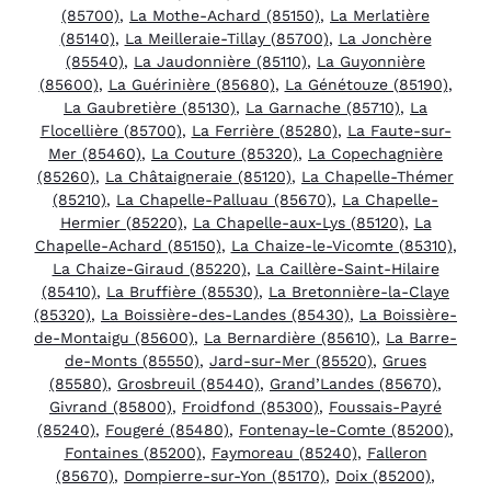
(85700)
,
La Mothe-Achard (85150)
,
La Merlatière
(85140)
,
La Meilleraie-Tillay (85700)
,
La Jonchère
(85540)
,
La Jaudonnière (85110)
,
La Guyonnière
(85600)
,
La Guérinière (85680)
,
La Génétouze (85190)
,
La Gaubretière (85130)
,
La Garnache (85710)
,
La
Flocellière (85700)
,
La Ferrière (85280)
,
La Faute-sur-
Mer (85460)
,
La Couture (85320)
,
La Copechagnière
(85260)
,
La Châtaigneraie (85120)
,
La Chapelle-Thémer
(85210)
,
La Chapelle-Palluau (85670)
,
La Chapelle-
Hermier (85220)
,
La Chapelle-aux-Lys (85120)
,
La
Chapelle-Achard (85150)
,
La Chaize-le-Vicomte (85310)
,
La Chaize-Giraud (85220)
,
La Caillère-Saint-Hilaire
(85410)
,
La Bruffière (85530)
,
La Bretonnière-la-Claye
(85320)
,
La Boissière-des-Landes (85430)
,
La Boissière-
de-Montaigu (85600)
,
La Bernardière (85610)
,
La Barre-
de-Monts (85550)
,
Jard-sur-Mer (85520)
,
Grues
(85580)
,
Grosbreuil (85440)
,
Grand’Landes (85670)
,
Givrand (85800)
,
Froidfond (85300)
,
Foussais-Payré
(85240)
,
Fougeré (85480)
,
Fontenay-le-Comte (85200)
,
Fontaines (85200)
,
Faymoreau (85240)
,
Falleron
(85670)
,
Dompierre-sur-Yon (85170)
,
Doix (85200)
,