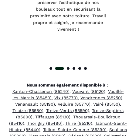
préserver l'esthétique de nos
e et
bouleaux tout en sécurisant la
été
proximité avec notre toiture. Travail
p
 à
propre et soigné, je recommande
tra
vivement !
Nous sommes également disponible à
:
Xanton-Chassenon (85240)
,
Vouvant (85120)
,
Vouillé-
les-Marais (85450)
,
Vix (85770)
,
Vendrennes (85250)
,
Venansault (85190)
,
Velluire (85770)
,
Vairé (85150)
,
Triaize (85580)
,
Treize-Vents (85590)
,
Treize-Septiers
(85600)
,
Tiffauges (85130)
,
Thouarsais-Bouildroux
(85410)
,
Thorigny (85480)
,
Thiré (85210)
,
Talmont-Saint-
Hilaire (85440)
,
Tallud-Sainte-Gemme (85390)
,
Soullans
(85300)
,
Sigournais (85110)
,
Sérigné (85200)
,
Sallertaine