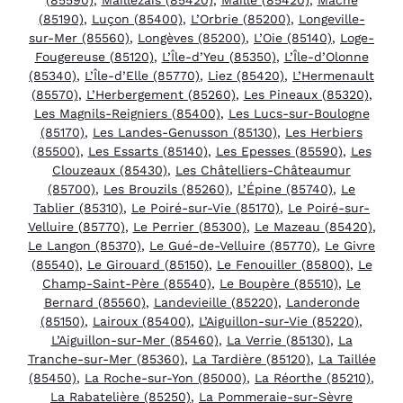
(85190)
,
Luçon (85400)
,
L’Orbrie (85200)
,
Longeville-
sur-Mer (85560)
,
Longèves (85200)
,
L’Oie (85140)
,
Loge-
Fougereuse (85120)
,
L’Île-d’Yeu (85350)
,
L’Île-d’Olonne
(85340)
,
L’Île-d’Elle (85770)
,
Liez (85420)
,
L’Hermenault
(85570)
,
L’Herbergement (85260)
,
Les Pineaux (85320)
,
Les Magnils-Reigniers (85400)
,
Les Lucs-sur-Boulogne
(85170)
,
Les Landes-Genusson (85130)
,
Les Herbiers
(85500)
,
Les Essarts (85140)
,
Les Epesses (85590)
,
Les
Clouzeaux (85430)
,
Les Châtelliers-Châteaumur
(85700)
,
Les Brouzils (85260)
,
L’Épine (85740)
,
Le
Tablier (85310)
,
Le Poiré-sur-Vie (85170)
,
Le Poiré-sur-
Velluire (85770)
,
Le Perrier (85300)
,
Le Mazeau (85420)
,
Le Langon (85370)
,
Le Gué-de-Velluire (85770)
,
Le Givre
(85540)
,
Le Girouard (85150)
,
Le Fenouiller (85800)
,
Le
Champ-Saint-Père (85540)
,
Le Boupère (85510)
,
Le
Bernard (85560)
,
Landevieille (85220)
,
Landeronde
(85150)
,
Lairoux (85400)
,
L’Aiguillon-sur-Vie (85220)
,
L’Aiguillon-sur-Mer (85460)
,
La Verrie (85130)
,
La
Tranche-sur-Mer (85360)
,
La Tardière (85120)
,
La Taillée
(85450)
,
La Roche-sur-Yon (85000)
,
La Réorthe (85210)
,
La Rabatelière (85250)
,
La Pommeraie-sur-Sèvre