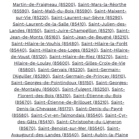
Martin-de-Fraigneau (85200)
,
Saint-Mars-la-Réorthe
(85590)
,
Saint-Malô-du-Bois (85590)
,
Saint-Maixent-
sur-Vie (85220)
,
Saint-Laurent-sur-Sèvre (85290)
,
Saint-Laurent-de-la-Salle (85410)
,
Saint-Julien-des-
Landes (85150)
,
Saint-Juire-Champgillon (85210)
,
Saint-
Jean-de-Monts (85160)
,
Saint-Jean-de-Beugné (85210)
,
Saint-Hilaire-le-Vouhis (85480)
,
Saint-Hilaire-la-Forêt
(85440)
,
Saint-Hilaire-des-Loges (85240)
,
Saint-Hilaire-
de-Voust (85120)
,
Saint-Hilaire-de-Riez (85270)
,
Saint-
Hilaire-de-Loulay (85600)
,
Saint-Gilles-Croix-de-Vie
(85800)
,
Saint-Gervais (85230)
,
Saint-Germain-
l’Aiguiller (85390)
,
Saint-Germain-de-Prinçay (85110)
,
Saint-Georges-de-Pointindoux (85150)
,
Saint-Georges-
de-Montaigu (85600)
,
Saint-Fulgent (85250)
,
Saint-
Florent-des-Bois (85310)
,
Saint-Étienne-du-Bois
(85670)
,
Saint-Étienne-de-Brillouet (85210)
,
Saint-
Denis-la-Chevasse (85170)
,
Saint-Denis-du-Payré
(85580)
,
Saint-Cyr-en-Talmondais (85540)
,
Saint-Cyr-
des-Gâts (85410)
,
Saint-Christophe-du-Ligneron
(85670)
,
Saint-Benoist-sur-Mer (85540)
,
Saint-
Avaugourd-des-Landes (85540)
,
Saint-Aubin-la-Plaine