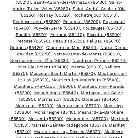
(85210)
,
Saint-Aubin-des-Ormeaux (85130)
,
Saint-
André-Treize-Voies (85260)
,
Saint-André-Goule-d’Oie
(85250)
,
Rosnay (85320)
,
Rochetrejoux (85510)
,
Rocheservière (85620)
,
Réaumur (85700)
,
Puyravault
(85450)
,
Puy-de-Serre (85240)
,
Pouzauges (85700)
,
Pouillé (85570)
,
Poiroux (85440)
,
Pissotte (85200)
,
Petosse (85570)
,
Péault (85320)
,
Palluau (85670)
,
Oulmes (85420)
,
Olonne-sur-Mer (85340)
,
Notre-Dame-
de-Riez (85270)
,
Notre-Dame-de-Monts (85690)
,
Noirmoutier-en-l’Île (85330)
,
Nieul-sur-l’Autise (85240)
,
Nieul-le-Dolent (85430)
,
Nesmy (85310)
,
Nalliers
(85370)
,
Mouzeuil-Saint-Martin (85370)
,
Moutiers-sur-
le-Lay (85320)
,
Moutiers-les-Mauxfaits (85540)
,
Mouilleron-le-Captif (85000)
,
Mouilleron-en-Pareds
(85390)
,
Mouchamps (85640)
,
Mortagne-sur-Sèvre
(85290)
,
Mormaison (85260)
,
Moreilles (85450)
,
Montreuil (85200)
,
Montournais (85700)
,
Montaigu
(85600)
,
Monsireigne (85110)
,
Mesnard-la-Barotière
(85500)
,
Mervent (85200)
,
Menomblet (85700)
,
Martinet
(85150)
,
Marsais-Sainte-Radégonde (85570)
,
Marillet
(85240)
,
Mareuil-sur-Lay-Dissais (85320)
,
Mallièvre
(85590)
,
Maillezais (85420)
,
Maillé (85420)
,
Maché