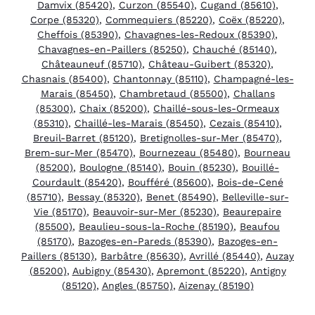
Damvix (85420)
,
Curzon (85540)
,
Cugand (85610)
,
Corpe (85320)
,
Commequiers (85220)
,
Coëx (85220)
,
Cheffois (85390)
,
Chavagnes-les-Redoux (85390)
,
Chavagnes-en-Paillers (85250)
,
Chauché (85140)
,
Châteauneuf (85710)
,
Château-Guibert (85320)
,
Chasnais (85400)
,
Chantonnay (85110)
,
Champagné-les-
Marais (85450)
,
Chambretaud (85500)
,
Challans
(85300)
,
Chaix (85200)
,
Chaillé-sous-les-Ormeaux
(85310)
,
Chaillé-les-Marais (85450)
,
Cezais (85410)
,
Breuil-Barret (85120)
,
Bretignolles-sur-Mer (85470)
,
Brem-sur-Mer (85470)
,
Bournezeau (85480)
,
Bourneau
(85200)
,
Boulogne (85140)
,
Bouin (85230)
,
Bouillé-
Courdault (85420)
,
Boufféré (85600)
,
Bois-de-Cené
(85710)
,
Bessay (85320)
,
Benet (85490)
,
Belleville-sur-
Vie (85170)
,
Beauvoir-sur-Mer (85230)
,
Beaurepaire
(85500)
,
Beaulieu-sous-la-Roche (85190)
,
Beaufou
(85170)
,
Bazoges-en-Pareds (85390)
,
Bazoges-en-
Paillers (85130)
,
Barbâtre (85630)
,
Avrillé (85440)
,
Auzay
(85200)
,
Aubigny (85430)
,
Apremont (85220)
,
Antigny
(85120)
,
Angles (85750)
,
Aizenay (85190)