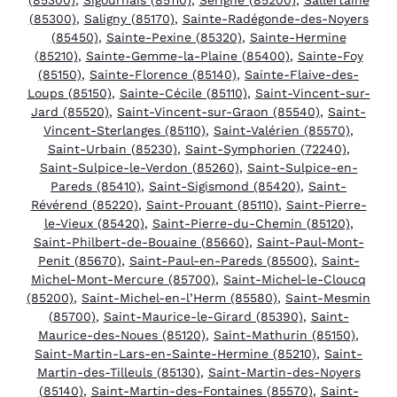
(85300)
,
Saligny (85170)
,
Sainte-Radégonde-des-Noyers
(85450)
,
Sainte-Pexine (85320)
,
Sainte-Hermine
(85210)
,
Sainte-Gemme-la-Plaine (85400)
,
Sainte-Foy
(85150)
,
Sainte-Florence (85140)
,
Sainte-Flaive-des-
Loups (85150)
,
Sainte-Cécile (85110)
,
Saint-Vincent-sur-
Jard (85520)
,
Saint-Vincent-sur-Graon (85540)
,
Saint-
Vincent-Sterlanges (85110)
,
Saint-Valérien (85570)
,
Saint-Urbain (85230)
,
Saint-Symphorien (72240)
,
Saint-Sulpice-le-Verdon (85260)
,
Saint-Sulpice-en-
Pareds (85410)
,
Saint-Sigismond (85420)
,
Saint-
Révérend (85220)
,
Saint-Prouant (85110)
,
Saint-Pierre-
le-Vieux (85420)
,
Saint-Pierre-du-Chemin (85120)
,
Saint-Philbert-de-Bouaine (85660)
,
Saint-Paul-Mont-
Penit (85670)
,
Saint-Paul-en-Pareds (85500)
,
Saint-
Michel-Mont-Mercure (85700)
,
Saint-Michel-le-Cloucq
(85200)
,
Saint-Michel-en-l’Herm (85580)
,
Saint-Mesmin
(85700)
,
Saint-Maurice-le-Girard (85390)
,
Saint-
Maurice-des-Noues (85120)
,
Saint-Mathurin (85150)
,
Saint-Martin-Lars-en-Sainte-Hermine (85210)
,
Saint-
Martin-des-Tilleuls (85130)
,
Saint-Martin-des-Noyers
(85140)
,
Saint-Martin-des-Fontaines (85570)
,
Saint-