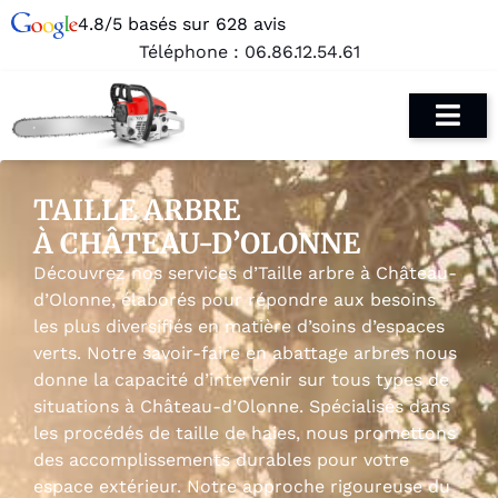
4.8/5 basés sur 628 avis
Téléphone :
06.86.12.54.61
TAILLE ARBRE
À CHÂTEAU-D’OLONNE
Découvrez nos services d’Taille arbre à Château-
d’Olonne, élaborés pour répondre aux besoins
les plus diversifiés en matière d’soins d’espaces
verts. Notre savoir-faire en abattage arbres nous
donne la capacité d’intervenir sur tous types de
situations à Château-d’Olonne. Spécialisés dans
les procédés de taille de haies, nous promettons
des accomplissements durables pour votre
espace extérieur. Notre approche rigoureuse du