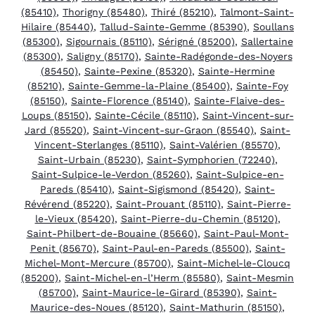
(85410)
,
Thorigny (85480)
,
Thiré (85210)
,
Talmont-Saint-
Hilaire (85440)
,
Tallud-Sainte-Gemme (85390)
,
Soullans
(85300)
,
Sigournais (85110)
,
Sérigné (85200)
,
Sallertaine
(85300)
,
Saligny (85170)
,
Sainte-Radégonde-des-Noyers
(85450)
,
Sainte-Pexine (85320)
,
Sainte-Hermine
(85210)
,
Sainte-Gemme-la-Plaine (85400)
,
Sainte-Foy
(85150)
,
Sainte-Florence (85140)
,
Sainte-Flaive-des-
Loups (85150)
,
Sainte-Cécile (85110)
,
Saint-Vincent-sur-
Jard (85520)
,
Saint-Vincent-sur-Graon (85540)
,
Saint-
Vincent-Sterlanges (85110)
,
Saint-Valérien (85570)
,
Saint-Urbain (85230)
,
Saint-Symphorien (72240)
,
Saint-Sulpice-le-Verdon (85260)
,
Saint-Sulpice-en-
Pareds (85410)
,
Saint-Sigismond (85420)
,
Saint-
Révérend (85220)
,
Saint-Prouant (85110)
,
Saint-Pierre-
le-Vieux (85420)
,
Saint-Pierre-du-Chemin (85120)
,
Saint-Philbert-de-Bouaine (85660)
,
Saint-Paul-Mont-
Penit (85670)
,
Saint-Paul-en-Pareds (85500)
,
Saint-
Michel-Mont-Mercure (85700)
,
Saint-Michel-le-Cloucq
(85200)
,
Saint-Michel-en-l’Herm (85580)
,
Saint-Mesmin
(85700)
,
Saint-Maurice-le-Girard (85390)
,
Saint-
Maurice-des-Noues (85120)
,
Saint-Mathurin (85150)
,