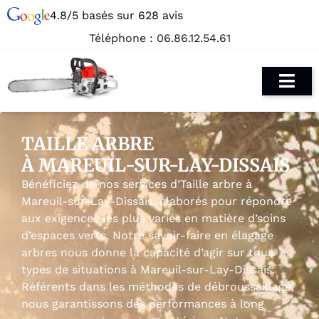
4.8/5 basés sur 628 avis
Téléphone :
06.86.12.54.61
TAILLE ARBRE
À MAREUIL-SUR-LAY-DISSAIS
Bénéficiez de nos services d’Taille arbre à
Mareuil-sur-Lay-Dissais, élaborés pour répondre
aux exigences les plus variés en matière d’soins
d’espaces verts. Notre savoir-faire en élagage
arbres nous donne la capacité d’agir sur tous
types de situations à Mareuil-sur-Lay-Dissais.
Référents dans les méthodes de débroussaillage,
nous garantissons des performances à long