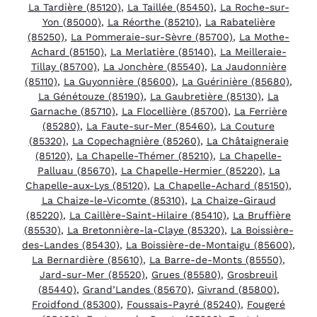
La Tardière (85120)
,
La Taillée (85450)
,
La Roche-sur-
Yon (85000)
,
La Réorthe (85210)
,
La Rabatelière
(85250)
,
La Pommeraie-sur-Sèvre (85700)
,
La Mothe-
Achard (85150)
,
La Merlatière (85140)
,
La Meilleraie-
Tillay (85700)
,
La Jonchère (85540)
,
La Jaudonnière
(85110)
,
La Guyonnière (85600)
,
La Guérinière (85680)
,
La Génétouze (85190)
,
La Gaubretière (85130)
,
La
Garnache (85710)
,
La Flocellière (85700)
,
La Ferrière
(85280)
,
La Faute-sur-Mer (85460)
,
La Couture
(85320)
,
La Copechagnière (85260)
,
La Châtaigneraie
(85120)
,
La Chapelle-Thémer (85210)
,
La Chapelle-
Palluau (85670)
,
La Chapelle-Hermier (85220)
,
La
Chapelle-aux-Lys (85120)
,
La Chapelle-Achard (85150)
,
La Chaize-le-Vicomte (85310)
,
La Chaize-Giraud
(85220)
,
La Caillère-Saint-Hilaire (85410)
,
La Bruffière
(85530)
,
La Bretonnière-la-Claye (85320)
,
La Boissière-
des-Landes (85430)
,
La Boissière-de-Montaigu (85600)
,
La Bernardière (85610)
,
La Barre-de-Monts (85550)
,
Jard-sur-Mer (85520)
,
Grues (85580)
,
Grosbreuil
(85440)
,
Grand’Landes (85670)
,
Givrand (85800)
,
Froidfond (85300)
,
Foussais-Payré (85240)
,
Fougeré