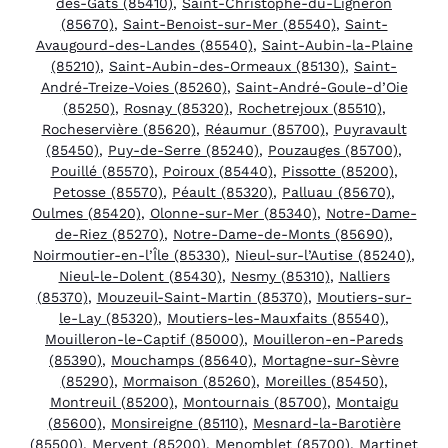
des-Gâts (85410)
,
Saint-Christophe-du-Ligneron
(85670)
,
Saint-Benoist-sur-Mer (85540)
,
Saint-
Avaugourd-des-Landes (85540)
,
Saint-Aubin-la-Plaine
(85210)
,
Saint-Aubin-des-Ormeaux (85130)
,
Saint-
André-Treize-Voies (85260)
,
Saint-André-Goule-d’Oie
(85250)
,
Rosnay (85320)
,
Rochetrejoux (85510)
,
Rocheservière (85620)
,
Réaumur (85700)
,
Puyravault
(85450)
,
Puy-de-Serre (85240)
,
Pouzauges (85700)
,
Pouillé (85570)
,
Poiroux (85440)
,
Pissotte (85200)
,
Petosse (85570)
,
Péault (85320)
,
Palluau (85670)
,
Oulmes (85420)
,
Olonne-sur-Mer (85340)
,
Notre-Dame-
de-Riez (85270)
,
Notre-Dame-de-Monts (85690)
,
Noirmoutier-en-l’Île (85330)
,
Nieul-sur-l’Autise (85240)
,
Nieul-le-Dolent (85430)
,
Nesmy (85310)
,
Nalliers
(85370)
,
Mouzeuil-Saint-Martin (85370)
,
Moutiers-sur-
le-Lay (85320)
,
Moutiers-les-Mauxfaits (85540)
,
Mouilleron-le-Captif (85000)
,
Mouilleron-en-Pareds
(85390)
,
Mouchamps (85640)
,
Mortagne-sur-Sèvre
(85290)
,
Mormaison (85260)
,
Moreilles (85450)
,
Montreuil (85200)
,
Montournais (85700)
,
Montaigu
(85600)
,
Monsireigne (85110)
,
Mesnard-la-Barotière
(85500)
,
Mervent (85200)
,
Menomblet (85700)
,
Martinet