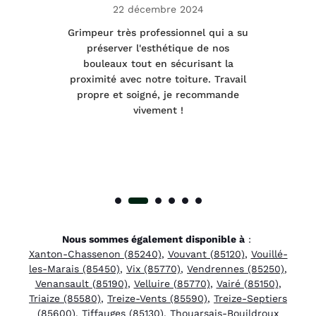
22 décembre 2024
tage
Grimpeur très professionnel qui a su
Int
préserver l'esthétique de nos
e et
bouleaux tout en sécurisant la
été
proximité avec notre toiture. Travail
p
 à
propre et soigné, je recommande
tra
vivement !
Nous sommes également disponible à
:
Xanton-Chassenon (85240)
,
Vouvant (85120)
,
Vouillé-
les-Marais (85450)
,
Vix (85770)
,
Vendrennes (85250)
,
Venansault (85190)
,
Velluire (85770)
,
Vairé (85150)
,
Triaize (85580)
,
Treize-Vents (85590)
,
Treize-Septiers
(85600)
,
Tiffauges (85130)
,
Thouarsais-Bouildroux