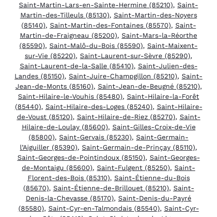
Saint-Martin-Lars-en-Sainte-Hermine (85210)
,
Saint-
Martin-des-Tilleuls (85130)
,
Saint-Martin-des-Noyers
(85140)
,
Saint-Martin-des-Fontaines (85570)
,
Saint-
Martin-de-Fraigneau (85200)
,
Saint-Mars-la-Réorthe
(85590)
,
Saint-Malô-du-Bois (85590)
,
Saint-Maixent-
sur-Vie (85220)
,
Saint-Laurent-sur-Sèvre (85290)
,
Saint-Laurent-de-la-Salle (85410)
,
Saint-Julien-des-
Landes (85150)
,
Saint-Juire-Champgillon (85210)
,
Saint-
Jean-de-Monts (85160)
,
Saint-Jean-de-Beugné (85210)
,
Saint-Hilaire-le-Vouhis (85480)
,
Saint-Hilaire-la-Forêt
(85440)
,
Saint-Hilaire-des-Loges (85240)
,
Saint-Hilaire-
de-Voust (85120)
,
Saint-Hilaire-de-Riez (85270)
,
Saint-
Hilaire-de-Loulay (85600)
,
Saint-Gilles-Croix-de-Vie
(85800)
,
Saint-Gervais (85230)
,
Saint-Germain-
l’Aiguiller (85390)
,
Saint-Germain-de-Prinçay (85110)
,
Saint-Georges-de-Pointindoux (85150)
,
Saint-Georges-
de-Montaigu (85600)
,
Saint-Fulgent (85250)
,
Saint-
Florent-des-Bois (85310)
,
Saint-Étienne-du-Bois
(85670)
,
Saint-Étienne-de-Brillouet (85210)
,
Saint-
Denis-la-Chevasse (85170)
,
Saint-Denis-du-Payré
(85580)
,
Saint-Cyr-en-Talmondais (85540)
,
Saint-Cyr-