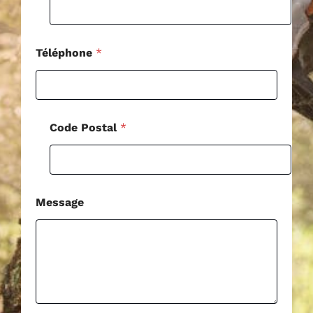
s
a
g
e
Téléphone
*
*
Code Postal
*
Message