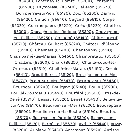
(85480)
,
Fontenay-le-Comte (85200)
,
Fontaines
(85200)
,
Faymoreau (85240)
,
Falleron (85670)
,
Dompierre-sur-Yon (85170)
,
Doix (85200)
,
Damvix
(85420)
,
Curzon (85540)
,
Cugand (85610)
,
Corpe
(85320)
,
Commequiers (85220)
,
Coëx (85220)
,
Cheffois
(85390)
,
Chavagnes-les-Redoux (85390)
,
Chavagnes-
en-Paillers (85250)
,
Chauché (85140)
,
Châteauneuf
(85710)
,
Château-Guibert (85320)
,
Château-d’Olonne
(85180)
,
Chasnais (85400)
,
Chantonnay (85110)
,
Champagné-les-Marais (85450)
,
Chambretaud (85500)
,
Challans (85300)
,
Chaix (85200)
,
Chaillé-sous-les-
Ormeaux (85310)
,
Chaillé-les-Marais (85450)
,
Cezais
(85410)
,
Breuil-Barret (85120)
,
Bretignolles-sur-Mer
(85470)
,
Brem-sur-Mer (85470)
,
Bournezeau (85480)
,
Bourneau (85200)
,
Boulogne (85140)
,
Bouin (85230)
,
Bouillé-Courdault (85420)
,
Boufféré (85600)
,
Bois-de-
Cené (85710)
,
Bessay (85320)
,
Benet (85490)
,
Belleville-
sur-Vie (85170)
,
Beauvoir-sur-Mer (85230)
,
Beaurepaire
(85500)
,
Beaulieu-sous-la-Roche (85190)
,
Beaufou
(85170)
,
Bazoges-en-Pareds (85390)
,
Bazoges-en-
Paillers (85130)
,
Barbâtre (85630)
,
Avrillé (85440)
,
Auzay
(85200)
,
Aubigny (85430)
,
Apremont (85220)
,
Antigny