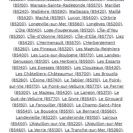
(85150)
,
Marsais-Sainte-Radégonde (85570)
,
Marillet
(85240)
,
Mallièvre (85590)
,
Maillezais (85420)
,
Maillé
(85420)
,
Maché (85190)
,
Luçon (85400)
,
L’Orbrie
(85200)
,
Longeville-sur-Mer (85560)
,
Longèves (85200)
,
L’Oie (85140)
,
Loge-Fougereuse (85120)
,
L’Île-d’Yeu
(85350)
,
L’Île-d’Olonne (85340)
,
L’Île-d’Elle (85770)
,
Liez
(85420)
,
L’Hermenault (85570)
,
L’Herbergement
(85260)
,
Les Pineaux (85320)
,
Les Magnils-Reigniers
(85400)
,
Les Lucs-sur-Boulogne (85170)
,
Les Landes-
Genusson (85130)
,
Les Herbiers (85500)
,
Les Essarts
(85140)
,
Les Epesses (85590)
,
Les Clouzeaux (85430)
,
Les Châtelliers-Châteaumur (85700)
,
Les Brouzils
(85260)
,
L’Épine (85740)
,
Le Tablier (85310)
,
Le Poiré-
sur-Vie (85170)
,
Le Poiré-sur-Velluire (85770)
,
Le Perrier
(85300)
,
Le Mazeau (85420)
,
Le Langon (85370)
,
Le
Gué-de-Velluire (85770)
,
Le Givre (85540)
,
Le Girouard
(85150)
,
Le Fenouiller (85800)
,
Le Champ-Saint-Père
(85540)
,
Le Boupère (85510)
,
Le Bernard (85560)
,
Landevieille (85220)
,
Landeronde (85150)
,
Lairoux
(85400)
,
L’Aiguillon-sur-Vie (85220)
,
L’Aiguillon-sur-Mer
(85460)
,
La Verrie (85130)
,
La Tranche-sur-Mer (85360)
,