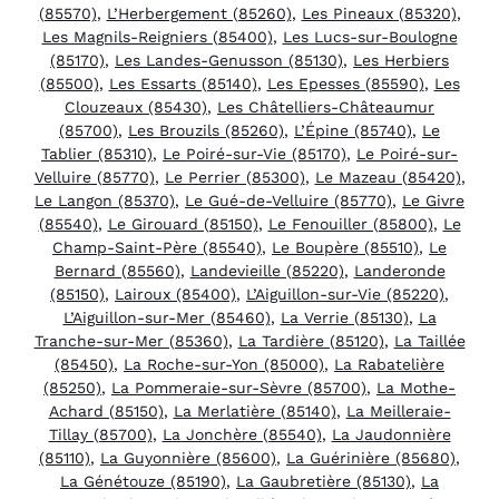
(85570)
,
L’Herbergement (85260)
,
Les Pineaux (85320)
,
Les Magnils-Reigniers (85400)
,
Les Lucs-sur-Boulogne
(85170)
,
Les Landes-Genusson (85130)
,
Les Herbiers
(85500)
,
Les Essarts (85140)
,
Les Epesses (85590)
,
Les
Clouzeaux (85430)
,
Les Châtelliers-Châteaumur
(85700)
,
Les Brouzils (85260)
,
L’Épine (85740)
,
Le
Tablier (85310)
,
Le Poiré-sur-Vie (85170)
,
Le Poiré-sur-
Velluire (85770)
,
Le Perrier (85300)
,
Le Mazeau (85420)
,
Le Langon (85370)
,
Le Gué-de-Velluire (85770)
,
Le Givre
(85540)
,
Le Girouard (85150)
,
Le Fenouiller (85800)
,
Le
Champ-Saint-Père (85540)
,
Le Boupère (85510)
,
Le
Bernard (85560)
,
Landevieille (85220)
,
Landeronde
(85150)
,
Lairoux (85400)
,
L’Aiguillon-sur-Vie (85220)
,
L’Aiguillon-sur-Mer (85460)
,
La Verrie (85130)
,
La
Tranche-sur-Mer (85360)
,
La Tardière (85120)
,
La Taillée
(85450)
,
La Roche-sur-Yon (85000)
,
La Rabatelière
(85250)
,
La Pommeraie-sur-Sèvre (85700)
,
La Mothe-
Achard (85150)
,
La Merlatière (85140)
,
La Meilleraie-
Tillay (85700)
,
La Jonchère (85540)
,
La Jaudonnière
(85110)
,
La Guyonnière (85600)
,
La Guérinière (85680)
,
La Génétouze (85190)
,
La Gaubretière (85130)
,
La