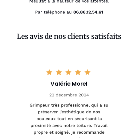
résultat à la hauteur de vos attentes.
Par téléphone au
06.86.12.54.61
Les avis de nos clients satisfaits
Valérie Morel
22 décembre 2024
tage
Grimpeur très professionnel qui a su
Int
préserver l'esthétique de nos
e et
bouleaux tout en sécurisant la
été
proximité avec notre toiture. Travail
p
 à
propre et soigné, je recommande
tra