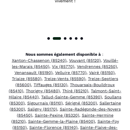
vivement !
Nous sommes également disponible à
:
Xanton-Chassenon (85240)
,
Vouvant (85120)
,
Vouillé-
les-Marais (85450)
,
Vix (85770)
,
Vendrennes (85250)
,
Venansault (85190)
,
Velluire (85770)
,
Vairé (85150)
,
Triaize (85580)
,
Treize-Vents (85590)
,
Treize-Septiers
(85600)
,
Tiffauges (85130)
,
Thouarsais-Bouildroux
(85410)
,
Thorigny (85480)
,
Thiré (85210)
,
Talmont-Saint-
Hilaire (85440)
,
Tallud-Sainte-Gemme (85390)
,
Soullans
(85300)
,
Sigournais (85110)
,
Sérigné (85200)
,
Sallertaine
(85300)
,
Saligny (85170)
,
Sainte-Radégonde-des-Noyers
(85450)
,
Sainte-Pexine (85320)
,
Sainte-Hermine
(85210)
,
Sainte-Gemme-la-Plaine (85400)
,
Sainte-Foy
(85150)
,
Sainte-Florence (85140)
,
Sainte-Flaive-des-