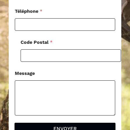
l
P
Téléphone
*
o
s
t
a
l
Code Postal
*
Message
ENVOYER