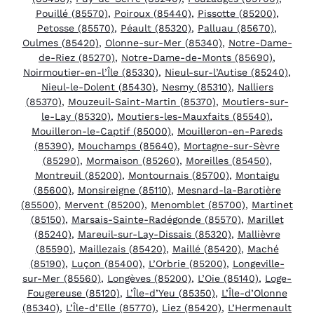
Pouillé (85570)
,
Poiroux (85440)
,
Pissotte (85200)
,
Petosse (85570)
,
Péault (85320)
,
Palluau (85670)
,
Oulmes (85420)
,
Olonne-sur-Mer (85340)
,
Notre-Dame-
de-Riez (85270)
,
Notre-Dame-de-Monts (85690)
,
Noirmoutier-en-l’Île (85330)
,
Nieul-sur-l’Autise (85240)
,
Nieul-le-Dolent (85430)
,
Nesmy (85310)
,
Nalliers
(85370)
,
Mouzeuil-Saint-Martin (85370)
,
Moutiers-sur-
le-Lay (85320)
,
Moutiers-les-Mauxfaits (85540)
,
Mouilleron-le-Captif (85000)
,
Mouilleron-en-Pareds
(85390)
,
Mouchamps (85640)
,
Mortagne-sur-Sèvre
(85290)
,
Mormaison (85260)
,
Moreilles (85450)
,
Montreuil (85200)
,
Montournais (85700)
,
Montaigu
(85600)
,
Monsireigne (85110)
,
Mesnard-la-Barotière
(85500)
,
Mervent (85200)
,
Menomblet (85700)
,
Martinet
(85150)
,
Marsais-Sainte-Radégonde (85570)
,
Marillet
(85240)
,
Mareuil-sur-Lay-Dissais (85320)
,
Mallièvre
(85590)
,
Maillezais (85420)
,
Maillé (85420)
,
Maché
(85190)
,
Luçon (85400)
,
L’Orbrie (85200)
,
Longeville-
sur-Mer (85560)
,
Longèves (85200)
,
L’Oie (85140)
,
Loge-
Fougereuse (85120)
,
L’Île-d’Yeu (85350)
,
L’Île-d’Olonne
(85340)
,
L’Île-d’Elle (85770)
,
Liez (85420)
,
L’Hermenault