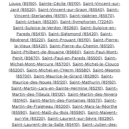
Loups (85150)
,
Sainte-Cécile (85110)
,
Saint-Vincent-sur-
Jard (85520)
,
Saint-Vincent-sur-Graon (85540)
,
Saint-
Vincent-Sterlanges (85110)
,
Saint-Valérien (85570)
,
Saint-Urbain (85230)
,
Saint-Symphorien (72240)
,
Saint-Sulpice-le-Verdon (85260)
,
Saint-Sulpice-en-
Pareds (85410)
,
Saint-Sigismond (85420)
,
Saint-
Révérend (85220)
,
Saint-Prouant (85110)
,
Saint-Pierre-
le-Vieux (85420)
,
Saint-Pierre-du-Chemin (85120)
,
Saint-Philbert-de-Bouaine (85660)
,
Saint-Paul-Mont-
Penit (85670)
,
Saint-Paul-en-Pareds (85500)
,
Saint-
Michel-Mont-Mercure (85700)
,
Saint-Michel-le-Cloucq
(85200)
,
Saint-Michel-en-l’Herm (85580)
,
Saint-Mesmin
(85700)
,
Saint-Maurice-le-Girard (85390)
,
Saint-
Maurice-des-Noues (85120)
,
Saint-Mathurin (85150)
,
Saint-Martin-Lars-en-Sainte-Hermine (85210)
,
Saint-
Martin-des-Tilleuls (85130)
,
Saint-Martin-des-Noyers
(85140)
,
Saint-Martin-des-Fontaines (85570)
,
Saint-
Martin-de-Fraigneau (85200)
,
Saint-Mars-la-Réorthe
(85590)
,
Saint-Malô-du-Bois (85590)
,
Saint-Maixent-
sur-Vie (85220)
,
Saint-Laurent-sur-Sèvre (85290)
,
Saint-Laurent-de-la-Salle (85410)
,
Saint-Julien-des-