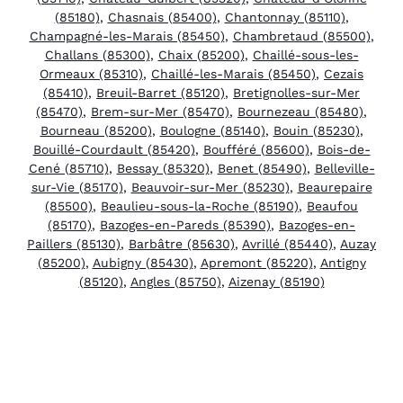
(85180)
,
Chasnais (85400)
,
Chantonnay (85110)
,
Champagné-les-Marais (85450)
,
Chambretaud (85500)
,
Challans (85300)
,
Chaix (85200)
,
Chaillé-sous-les-
Ormeaux (85310)
,
Chaillé-les-Marais (85450)
,
Cezais
(85410)
,
Breuil-Barret (85120)
,
Bretignolles-sur-Mer
(85470)
,
Brem-sur-Mer (85470)
,
Bournezeau (85480)
,
Bourneau (85200)
,
Boulogne (85140)
,
Bouin (85230)
,
Bouillé-Courdault (85420)
,
Boufféré (85600)
,
Bois-de-
Cené (85710)
,
Bessay (85320)
,
Benet (85490)
,
Belleville-
sur-Vie (85170)
,
Beauvoir-sur-Mer (85230)
,
Beaurepaire
(85500)
,
Beaulieu-sous-la-Roche (85190)
,
Beaufou
(85170)
,
Bazoges-en-Pareds (85390)
,
Bazoges-en-
Paillers (85130)
,
Barbâtre (85630)
,
Avrillé (85440)
,
Auzay
(85200)
,
Aubigny (85430)
,
Apremont (85220)
,
Antigny
(85120)
,
Angles (85750)
,
Aizenay (85190)