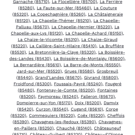
Garnache (85710)
,
La Flocellière (85700)
,
La Ferrière
(85280)
,
La Faute-sur-Mer (85460)
,
La Couture
(85320)
,
La Copechagnière (85260)
,
La Châtaigneraie
(85120)
,
La Chapelle-Thémer (85210)
,
La Chapelle-
Palluau (85670)
,
La Chapelle-Hermier (85220)
,
La
Chapelle-aux-Lys (85120)
,
La Chapelle-Achard (85150)
,
La Chaize-le-Vicomte (85310)
,
La Chaize-Giraud
(85220)
,
La Caillère-Saint-Hilaire (85410)
,
La Bruffière
(85530)
,
La Bretonnière-la-Claye (85320)
,
La Boissière-
des-Landes (85430)
,
La Boissière-de-Montaigu (85600)
,
La Bernardière (85610)
,
La Barre-de-Monts (85550)
,
Jard-sur-Mer (85520)
,
Grues (85580)
,
Grosbreuil
(85440)
,
Grand’Landes (85670)
,
Givrand (85800)
,
Froidfond (85300)
,
Foussais-Payré (85240)
,
Fougeré
(85480)
,
Fontenay-le-Comte (85200)
,
Fontaines
(85200)
,
Faymoreau (85240)
,
Falleron (85670)
,
Dompierre-sur-Yon (85170)
,
Doix (85200)
,
Damvix
(85420)
,
Curzon (85540)
,
Cugand (85610)
,
Corpe
(85320)
,
Commequiers (85220)
,
Coëx (85220)
,
Cheffois
(85390)
,
Chavagnes-les-Redoux (85390)
,
Chavagnes-
en-Paillers (85250)
,
Chauché (85140)
,
Châteauneuf
(85710)
,
Château-Guibert (85320)
,
Château-d’Olonne