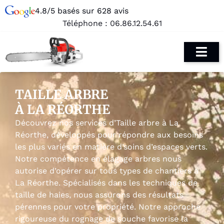
4.8/5 basés sur 628 avis
Téléphone :
06.86.12.54.61
TAILLE ARBRE
À LA RÉORTHE
Découvrez nos services d’Taille arbre à La
Réorthe, développés pour répondre aux besoins
les plus variés en matière d’soins d’espaces verts.
Notre compétence en élagage arbres nous
autorise d’opérer sur tous types de chantiers à
La Réorthe. Spécialisés dans les techniques de
taille de haies, nous assurons des résultats
pérennes pour votre propriété. Notre approche
rigoureuse du rognage de souche favorise la