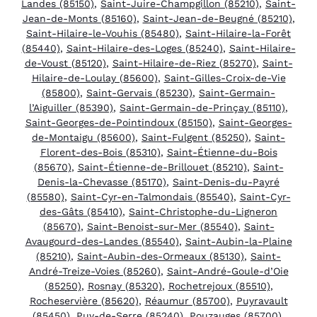
Landes (85150)
,
Saint-Juire-Champgillon (85210)
,
Saint-
Jean-de-Monts (85160)
,
Saint-Jean-de-Beugné (85210)
,
Saint-Hilaire-le-Vouhis (85480)
,
Saint-Hilaire-la-Forêt
(85440)
,
Saint-Hilaire-des-Loges (85240)
,
Saint-Hilaire-
de-Voust (85120)
,
Saint-Hilaire-de-Riez (85270)
,
Saint-
Hilaire-de-Loulay (85600)
,
Saint-Gilles-Croix-de-Vie
(85800)
,
Saint-Gervais (85230)
,
Saint-Germain-
l’Aiguiller (85390)
,
Saint-Germain-de-Prinçay (85110)
,
Saint-Georges-de-Pointindoux (85150)
,
Saint-Georges-
de-Montaigu (85600)
,
Saint-Fulgent (85250)
,
Saint-
Florent-des-Bois (85310)
,
Saint-Étienne-du-Bois
(85670)
,
Saint-Étienne-de-Brillouet (85210)
,
Saint-
Denis-la-Chevasse (85170)
,
Saint-Denis-du-Payré
(85580)
,
Saint-Cyr-en-Talmondais (85540)
,
Saint-Cyr-
des-Gâts (85410)
,
Saint-Christophe-du-Ligneron
(85670)
,
Saint-Benoist-sur-Mer (85540)
,
Saint-
Avaugourd-des-Landes (85540)
,
Saint-Aubin-la-Plaine
(85210)
,
Saint-Aubin-des-Ormeaux (85130)
,
Saint-
André-Treize-Voies (85260)
,
Saint-André-Goule-d’Oie
(85250)
,
Rosnay (85320)
,
Rochetrejoux (85510)
,
Rocheservière (85620)
,
Réaumur (85700)
,
Puyravault
(85450)
,
Puy-de-Serre (85240)
,
Pouzauges (85700)
,