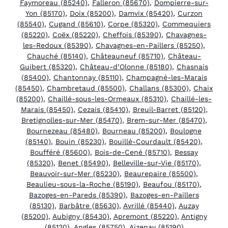
Faymoreau (85240)
,
Falleron (85670)
,
Dompierre-sur-
Yon (85170)
,
Doix (85200)
,
Damvix (85420)
,
Curzon
(85540)
,
Cugand (85610)
,
Corpe (85320)
,
Commequiers
(85220)
,
Coëx (85220)
,
Cheffois (85390)
,
Chavagnes-
les-Redoux (85390)
,
Chavagnes-en-Paillers (85250)
,
Chauché (85140)
,
Châteauneuf (85710)
,
Château-
Guibert (85320)
,
Château-d’Olonne (85180)
,
Chasnais
(85400)
,
Chantonnay (85110)
,
Champagné-les-Marais
(85450)
,
Chambretaud (85500)
,
Challans (85300)
,
Chaix
(85200)
,
Chaillé-sous-les-Ormeaux (85310)
,
Chaillé-les-
Marais (85450)
,
Cezais (85410)
,
Breuil-Barret (85120)
,
Bretignolles-sur-Mer (85470)
,
Brem-sur-Mer (85470)
,
Bournezeau (85480)
,
Bourneau (85200)
,
Boulogne
(85140)
,
Bouin (85230)
,
Bouillé-Courdault (85420)
,
Boufféré (85600)
,
Bois-de-Cené (85710)
,
Bessay
(85320)
,
Benet (85490)
,
Belleville-sur-Vie (85170)
,
Beauvoir-sur-Mer (85230)
,
Beaurepaire (85500)
,
Beaulieu-sous-la-Roche (85190)
,
Beaufou (85170)
,
Bazoges-en-Pareds (85390)
,
Bazoges-en-Paillers
(85130)
,
Barbâtre (85630)
,
Avrillé (85440)
,
Auzay
(85200)
,
Aubigny (85430)
,
Apremont (85220)
,
Antigny
(85120)
,
Angles (85750)
,
Aizenay (85190)