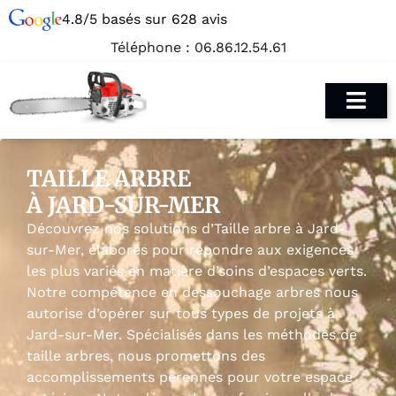
4.8/5 basés sur 628 avis
Téléphone :
06.86.12.54.61
TAILLE ARBRE
À JARD-SUR-MER
Découvrez nos solutions d’Taille arbre à Jard-
sur-Mer, élaborés pour répondre aux exigences
les plus variés en matière d’soins d’espaces verts.
Notre compétence en dessouchage arbres nous
autorise d’opérer sur tous types de projets à
Jard-sur-Mer. Spécialisés dans les méthodes de
taille arbres, nous promettons des
accomplissements pérennes pour votre espace