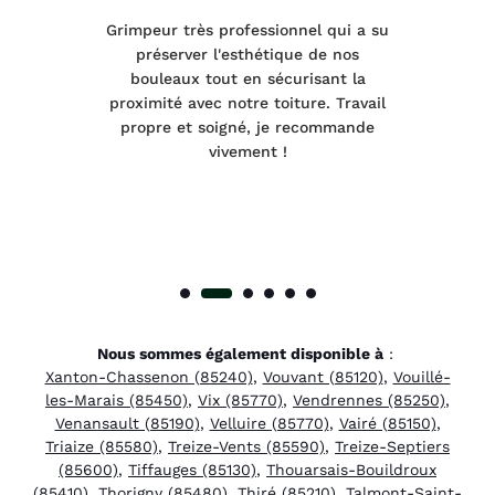
tage
Grimpeur très professionnel qui a su
Int
préserver l'esthétique de nos
e et
bouleaux tout en sécurisant la
été
proximité avec notre toiture. Travail
p
 à
propre et soigné, je recommande
tra
vivement !
Nous sommes également disponible à
:
Xanton-Chassenon (85240)
,
Vouvant (85120)
,
Vouillé-
les-Marais (85450)
,
Vix (85770)
,
Vendrennes (85250)
,
Venansault (85190)
,
Velluire (85770)
,
Vairé (85150)
,
Triaize (85580)
,
Treize-Vents (85590)
,
Treize-Septiers
(85600)
,
Tiffauges (85130)
,
Thouarsais-Bouildroux
(85410)
,
Thorigny (85480)
,
Thiré (85210)
,
Talmont-Saint-