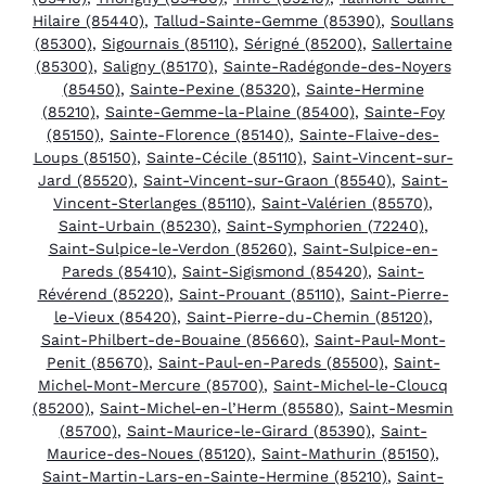
Hilaire (85440)
,
Tallud-Sainte-Gemme (85390)
,
Soullans
(85300)
,
Sigournais (85110)
,
Sérigné (85200)
,
Sallertaine
(85300)
,
Saligny (85170)
,
Sainte-Radégonde-des-Noyers
(85450)
,
Sainte-Pexine (85320)
,
Sainte-Hermine
(85210)
,
Sainte-Gemme-la-Plaine (85400)
,
Sainte-Foy
(85150)
,
Sainte-Florence (85140)
,
Sainte-Flaive-des-
Loups (85150)
,
Sainte-Cécile (85110)
,
Saint-Vincent-sur-
Jard (85520)
,
Saint-Vincent-sur-Graon (85540)
,
Saint-
Vincent-Sterlanges (85110)
,
Saint-Valérien (85570)
,
Saint-Urbain (85230)
,
Saint-Symphorien (72240)
,
Saint-Sulpice-le-Verdon (85260)
,
Saint-Sulpice-en-
Pareds (85410)
,
Saint-Sigismond (85420)
,
Saint-
Révérend (85220)
,
Saint-Prouant (85110)
,
Saint-Pierre-
le-Vieux (85420)
,
Saint-Pierre-du-Chemin (85120)
,
Saint-Philbert-de-Bouaine (85660)
,
Saint-Paul-Mont-
Penit (85670)
,
Saint-Paul-en-Pareds (85500)
,
Saint-
Michel-Mont-Mercure (85700)
,
Saint-Michel-le-Cloucq
(85200)
,
Saint-Michel-en-l’Herm (85580)
,
Saint-Mesmin
(85700)
,
Saint-Maurice-le-Girard (85390)
,
Saint-
Maurice-des-Noues (85120)
,
Saint-Mathurin (85150)
,
Saint-Martin-Lars-en-Sainte-Hermine (85210)
,
Saint-