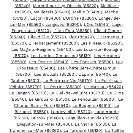
(85240)
,
Mareuil-sur-Lay-Dissais (85320)
,
Mallièvre
(85590)
,
Maillezais (85420)
,
Maillé (85420)
,
Maché
(85190)
,
Luçon (85400)
,
L’Orbrie (85200)
,
Longeville-
sur-Mer (85560)
,
Longèves (85200)
,
L’Oie (85140)
,
Loge-
Fougereuse (85120)
,
L’Île-d’Yeu (85350)
,
L’Île-d’Olonne
(85340)
,
L’Île-d’Elle (85770)
,
Liez (85420)
,
L’Hermenault
(85570)
,
L’Herbergement (85260)
,
Les Pineaux (85320)
,
Les Magnils-Reigniers (85400)
,
Les Lucs-sur-Boulogne
(85170)
,
Les Landes-Genusson (85130)
,
Les Herbiers
(85500)
,
Les Essarts (85140)
,
Les Epesses (85590)
,
Les
Clouzeaux (85430)
,
Les Châtelliers-Châteaumur
(85700)
,
Les Brouzils (85260)
,
L’Épine (85740)
,
Le
Tablier (85310)
,
Le Poiré-sur-Vie (85170)
,
Le Poiré-sur-
Velluire (85770)
,
Le Perrier (85300)
,
Le Mazeau (85420)
,
Le Langon (85370)
,
Le Gué-de-Velluire (85770)
,
Le Givre
(85540)
,
Le Girouard (85150)
,
Le Fenouiller (85800)
,
Le
Champ-Saint-Père (85540)
,
Le Boupère (85510)
,
Le
Bernard (85560)
,
Landevieille (85220)
,
Landeronde
(85150)
,
Lairoux (85400)
,
L’Aiguillon-sur-Vie (85220)
,
L’Aiguillon-sur-Mer (85460)
,
La Verrie (85130)
,
La
Tranche-sur-Mer (85360)
,
La Tardière (85120)
,
La Taillée