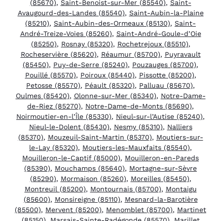
(85670)
,
Saint-Benoist-sur-Mer (85540)
,
Saint-
Avaugourd-des-Landes (85540)
,
Saint-Aubin-la-Plaine
(85210)
,
Saint-Aubin-des-Ormeaux (85130)
,
Saint-
André-Treize-Voies (85260)
,
Saint-André-Goule-d’Oie
(85250)
,
Rosnay (85320)
,
Rochetrejoux (85510)
,
Rocheservière (85620)
,
Réaumur (85700)
,
Puyravault
(85450)
,
Puy-de-Serre (85240)
,
Pouzauges (85700)
,
Pouillé (85570)
,
Poiroux (85440)
,
Pissotte (85200)
,
Petosse (85570)
,
Péault (85320)
,
Palluau (85670)
,
Oulmes (85420)
,
Olonne-sur-Mer (85340)
,
Notre-Dame-
de-Riez (85270)
,
Notre-Dame-de-Monts (85690)
,
Noirmoutier-en-l’Île (85330)
,
Nieul-sur-l’Autise (85240)
,
Nieul-le-Dolent (85430)
,
Nesmy (85310)
,
Nalliers
(85370)
,
Mouzeuil-Saint-Martin (85370)
,
Moutiers-sur-
le-Lay (85320)
,
Moutiers-les-Mauxfaits (85540)
,
Mouilleron-le-Captif (85000)
,
Mouilleron-en-Pareds
(85390)
,
Mouchamps (85640)
,
Mortagne-sur-Sèvre
(85290)
,
Mormaison (85260)
,
Moreilles (85450)
,
Montreuil (85200)
,
Montournais (85700)
,
Montaigu
(85600)
,
Monsireigne (85110)
,
Mesnard-la-Barotière
(85500)
,
Mervent (85200)
,
Menomblet (85700)
,
Martinet
(85150)
,
Marsais-Sainte-Radégonde (85570)
,
Marillet