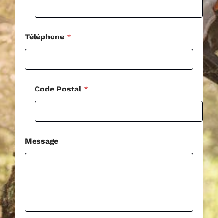
s
a
g
e
Téléphone
*
E
-
m
a
i
Code Postal
*
l
Message