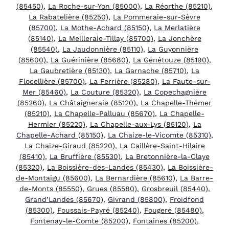
(85450)
,
La Roche-sur-Yon (85000)
,
La Réorthe (85210)
,
La Rabatelière (85250)
,
La Pommeraie-sur-Sèvre
(85700)
,
La Mothe-Achard (85150)
,
La Merlatière
(85140)
,
La Meilleraie-Tillay (85700)
,
La Jonchère
(85540)
,
La Jaudonnière (85110)
,
La Guyonnière
(85600)
,
La Guérinière (85680)
,
La Génétouze (85190)
,
La Gaubretière (85130)
,
La Garnache (85710)
,
La
Flocellière (85700)
,
La Ferrière (85280)
,
La Faute-sur-
Mer (85460)
,
La Couture (85320)
,
La Copechagnière
(85260)
,
La Châtaigneraie (85120)
,
La Chapelle-Thémer
(85210)
,
La Chapelle-Palluau (85670)
,
La Chapelle-
Hermier (85220)
,
La Chapelle-aux-Lys (85120)
,
La
Chapelle-Achard (85150)
,
La Chaize-le-Vicomte (85310)
,
La Chaize-Giraud (85220)
,
La Caillère-Saint-Hilaire
(85410)
,
La Bruffière (85530)
,
La Bretonnière-la-Claye
(85320)
,
La Boissière-des-Landes (85430)
,
La Boissière-
de-Montaigu (85600)
,
La Bernardière (85610)
,
La Barre-
de-Monts (85550)
,
Grues (85580)
,
Grosbreuil (85440)
,
Grand’Landes (85670)
,
Givrand (85800)
,
Froidfond
(85300)
,
Foussais-Payré (85240)
,
Fougeré (85480)
,
Fontenay-le-Comte (85200)
,
Fontaines (85200)
,