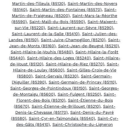
Martin-des-Tilleuls (85130)
,
Saint-Martin-des-Noyers
(85140)
,
Saint-Martin-des-Fontaines (85570)
,
Saint-
Martin-de-Fraigneau (85200)
,
Saint-Mars-la-Réorthe
(85590)
,
Saint-Malô-du-Bois (85590)
,
Saint-Maixent-
sur-Vie (85220)
,
Saint-Laurent-sur-Sèvre (85290)
,
Saint-Laurent-de-la-Salle (85410)
,
Saint-Julien-des-
Landes (85150)
,
Saint-Juire-Champgillon (85210)
,
Saint-
Jean-de-Monts (85160)
,
Saint-Jean-de-Beugné (85210)
,
Saint-Hilaire-le-Vouhis (85480)
,
Saint-Hilaire-la-Forêt
(85440)
,
Saint-Hilaire-des-Loges (85240)
,
Saint-Hilaire-
de-Voust (85120)
,
Saint-Hilaire-de-Riez (85270)
,
Saint-
Hilaire-de-Loulay (85600)
,
Saint-Gilles-Croix-de-Vie
(85800)
,
Saint-Gervais (85230)
,
Saint-Germain-
l’Aiguiller (85390)
,
Saint-Germain-de-Prinçay (85110)
,
Saint-Georges-de-Pointindoux (85150)
,
Saint-Georges-
de-Montaigu (85600)
,
Saint-Fulgent (85250)
,
Saint-
Florent-des-Bois (85310)
,
Saint-Étienne-du-Bois
(85670)
,
Saint-Étienne-de-Brillouet (85210)
,
Saint-
Denis-la-Chevasse (85170)
,
Saint-Denis-du-Payré
(85580)
,
Saint-Cyr-en-Talmondais (85540)
,
Saint-Cyr-
des-Gâts (85410)
,
Saint-Christophe-du-Ligneron