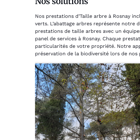
Nos solutions
Nos prestations d’Taille arbre à Rosnay in
verts. L’abattage arbres représente notre 
prestations de taille arbres avec un équip
panel de services à Rosnay. Chaque prestati
particularités de votre propriété. Notre ap
préservation de la biodiversité lors de nos 
Au
Le serv
jar
except
travaill
et profe
notre j
prêt p
proje