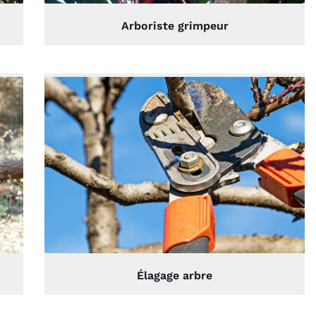
Arboriste grimpeur
Élagage arbre