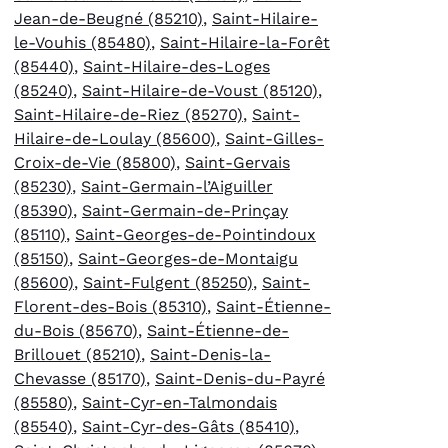
Jean-de-Beugné (85210)
,
Saint-Hilaire-
le-Vouhis (85480)
,
Saint-Hilaire-la-Forêt
(85440)
,
Saint-Hilaire-des-Loges
(85240)
,
Saint-Hilaire-de-Voust (85120)
,
Saint-Hilaire-de-Riez (85270)
,
Saint-
Hilaire-de-Loulay (85600)
,
Saint-Gilles-
Croix-de-Vie (85800)
,
Saint-Gervais
(85230)
,
Saint-Germain-l’Aiguiller
(85390)
,
Saint-Germain-de-Prinçay
(85110)
,
Saint-Georges-de-Pointindoux
(85150)
,
Saint-Georges-de-Montaigu
(85600)
,
Saint-Fulgent (85250)
,
Saint-
Florent-des-Bois (85310)
,
Saint-Étienne-
du-Bois (85670)
,
Saint-Étienne-de-
Brillouet (85210)
,
Saint-Denis-la-
Chevasse (85170)
,
Saint-Denis-du-Payré
(85580)
,
Saint-Cyr-en-Talmondais
(85540)
,
Saint-Cyr-des-Gâts (85410)
,