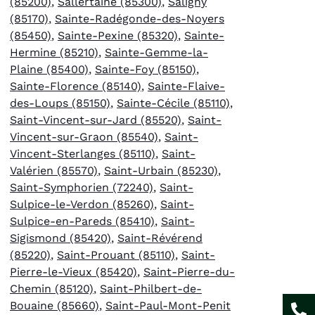
(85200)
,
Sallertaine (85300)
,
Saligny
(85170)
,
Sainte-Radégonde-des-Noyers
(85450)
,
Sainte-Pexine (85320)
,
Sainte-
Hermine (85210)
,
Sainte-Gemme-la-
Plaine (85400)
,
Sainte-Foy (85150)
,
Sainte-Florence (85140)
,
Sainte-Flaive-
des-Loups (85150)
,
Sainte-Cécile (85110)
,
Saint-Vincent-sur-Jard (85520)
,
Saint-
Vincent-sur-Graon (85540)
,
Saint-
Vincent-Sterlanges (85110)
,
Saint-
Valérien (85570)
,
Saint-Urbain (85230)
,
Saint-Symphorien (72240)
,
Saint-
Sulpice-le-Verdon (85260)
,
Saint-
Sulpice-en-Pareds (85410)
,
Saint-
Sigismond (85420)
,
Saint-Révérend
(85220)
,
Saint-Prouant (85110)
,
Saint-
Pierre-le-Vieux (85420)
,
Saint-Pierre-du-
Chemin (85120)
,
Saint-Philbert-de-
Bouaine (85660)
,
Saint-Paul-Mont-Penit