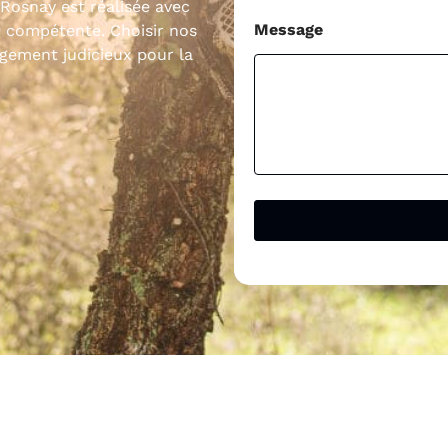
 Rosnay est réalisée avec
Message
e compétente. Choisir nos
agement judicieux pour la