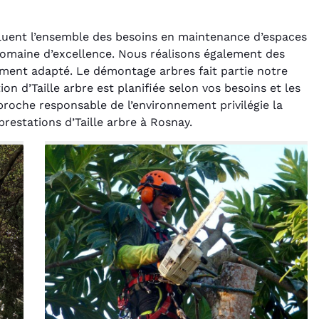
cluent l’ensemble des besoins en maintenance d’espaces
domaine d’excellence. Nous réalisons également des
ement adapté. Le démontage arbres fait partie notre
on d’Taille arbre est planifiée selon vos besoins et les
proche responsable de l’environnement privilégie la
prestations d’Taille arbre à Rosnay.
rélie Bonnet
Laurent Perrin
21 juin 2024
14 décembre 2024
ice de terrassement
Excellente prestation pour
din à Var était
l'abattage délicat d'un sapin
ionnel. L'équipe a
entre deux maisons.
é de manière efficace
Technicité irréprochable et
ssionnelle, laissant
sécurité assurée. Le
ardin impeccable et
chantier a été laissé propre.
our notre nouveau
Je n'hésiterai pas à vous
t d'aménagement
recontacter.
paysager.