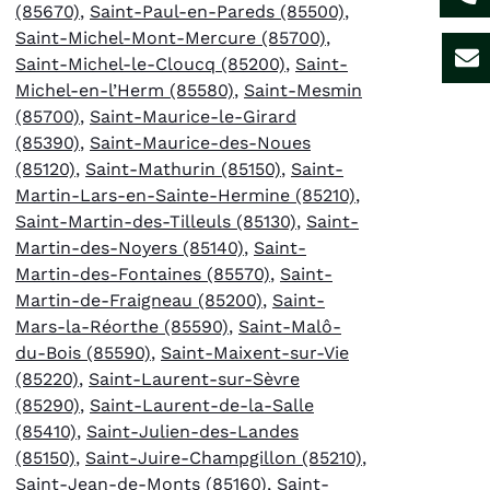
(85670)
,
Saint-Paul-en-Pareds (85500)
,
Saint-Michel-Mont-Mercure (85700)
,
Saint-Michel-le-Cloucq (85200)
,
Saint-
Michel-en-l’Herm (85580)
,
Saint-Mesmin
(85700)
,
Saint-Maurice-le-Girard
(85390)
,
Saint-Maurice-des-Noues
(85120)
,
Saint-Mathurin (85150)
,
Saint-
Martin-Lars-en-Sainte-Hermine (85210)
,
Saint-Martin-des-Tilleuls (85130)
,
Saint-
Martin-des-Noyers (85140)
,
Saint-
Martin-des-Fontaines (85570)
,
Saint-
Martin-de-Fraigneau (85200)
,
Saint-
Mars-la-Réorthe (85590)
,
Saint-Malô-
du-Bois (85590)
,
Saint-Maixent-sur-Vie
(85220)
,
Saint-Laurent-sur-Sèvre
(85290)
,
Saint-Laurent-de-la-Salle
(85410)
,
Saint-Julien-des-Landes
(85150)
,
Saint-Juire-Champgillon (85210)
,
Saint-Jean-de-Monts (85160)
,
Saint-