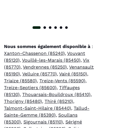
Nous sommes également disponible à
:
Xanton-Chassenon (85240)
,
Vouvant
(85120)
,
Vouillé-les-Marais (85450)
,
Vix
(85770)
,
Vendrennes (85250)
,
Venansault
(85190)
,
Velluire (85770)
,
Vairé (85150)
,
Triaize (85580)
,
Treize-Vents (85590)
,
Treize-Septiers (85600)
,
Tiffauges
(85130)
,
Thouarsais-Bouildroux (85410)
,
Thorigny (85480)
,
Thiré (85210)
,
Talmont-Saint-Hilaire (85440)
,
Tallud-
Sainte-Gemme (85390)
,
Soullans
(85300)
,
Sigournais (85110)
,
Sérigné