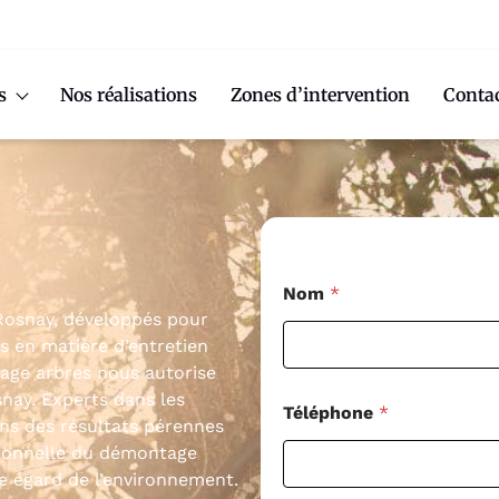
s
Nos réalisations
Zones d’intervention
Conta
Nom
*
 Rosnay, développés pour
s en matière d’entretien
age arbres nous autorise
snay. Experts dans les
Téléphone
*
ons des résultats pérennes
sionnelle du démontage
le égard de l’environnement.