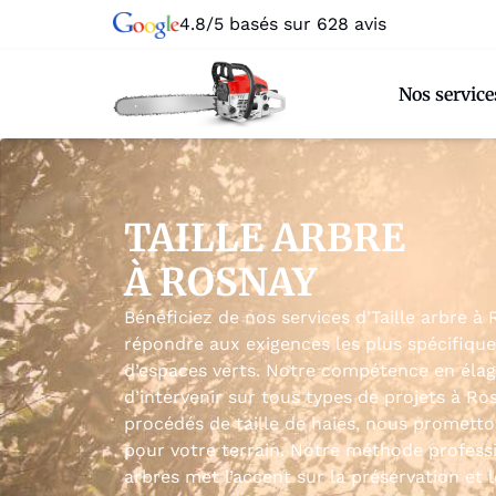
4.8/5 basés sur 628 avis
Nos service
TAILLE ARBRE
À ROSNAY
Bénéficiez de nos services d’Taille arbre à
répondre aux exigences les plus spécifique
d’espaces verts. Notre compétence en élag
d’intervenir sur tous types de projets à Ro
procédés de taille de haies, nous promett
pour votre terrain. Notre méthode profes
arbres met l’accent sur la préservation et 