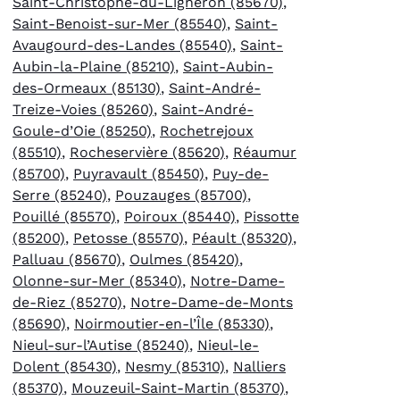
Saint-Christophe-du-Ligneron (85670)
,
Saint-Benoist-sur-Mer (85540)
,
Saint-
Avaugourd-des-Landes (85540)
,
Saint-
Aubin-la-Plaine (85210)
,
Saint-Aubin-
des-Ormeaux (85130)
,
Saint-André-
Treize-Voies (85260)
,
Saint-André-
Goule-d’Oie (85250)
,
Rochetrejoux
(85510)
,
Rocheservière (85620)
,
Réaumur
(85700)
,
Puyravault (85450)
,
Puy-de-
Serre (85240)
,
Pouzauges (85700)
,
Pouillé (85570)
,
Poiroux (85440)
,
Pissotte
(85200)
,
Petosse (85570)
,
Péault (85320)
,
Palluau (85670)
,
Oulmes (85420)
,
Olonne-sur-Mer (85340)
,
Notre-Dame-
de-Riez (85270)
,
Notre-Dame-de-Monts
(85690)
,
Noirmoutier-en-l’Île (85330)
,
Nieul-sur-l’Autise (85240)
,
Nieul-le-
Dolent (85430)
,
Nesmy (85310)
,
Nalliers
(85370)
,
Mouzeuil-Saint-Martin (85370)
,