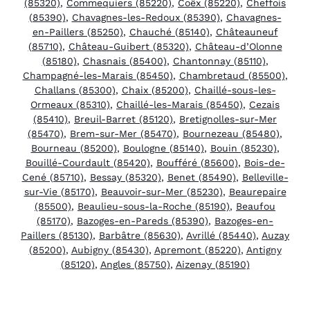
(85320)
,
Commequiers (85220)
,
Coëx (85220)
,
Cheffois
(85390)
,
Chavagnes-les-Redoux (85390)
,
Chavagnes-
en-Paillers (85250)
,
Chauché (85140)
,
Châteauneuf
(85710)
,
Château-Guibert (85320)
,
Château-d’Olonne
(85180)
,
Chasnais (85400)
,
Chantonnay (85110)
,
Champagné-les-Marais (85450)
,
Chambretaud (85500)
,
Challans (85300)
,
Chaix (85200)
,
Chaillé-sous-les-
Ormeaux (85310)
,
Chaillé-les-Marais (85450)
,
Cezais
(85410)
,
Breuil-Barret (85120)
,
Bretignolles-sur-Mer
(85470)
,
Brem-sur-Mer (85470)
,
Bournezeau (85480)
,
Bourneau (85200)
,
Boulogne (85140)
,
Bouin (85230)
,
Bouillé-Courdault (85420)
,
Boufféré (85600)
,
Bois-de-
Cené (85710)
,
Bessay (85320)
,
Benet (85490)
,
Belleville-
sur-Vie (85170)
,
Beauvoir-sur-Mer (85230)
,
Beaurepaire
(85500)
,
Beaulieu-sous-la-Roche (85190)
,
Beaufou
(85170)
,
Bazoges-en-Pareds (85390)
,
Bazoges-en-
Paillers (85130)
,
Barbâtre (85630)
,
Avrillé (85440)
,
Auzay
(85200)
,
Aubigny (85430)
,
Apremont (85220)
,
Antigny
(85120)
,
Angles (85750)
,
Aizenay (85190)