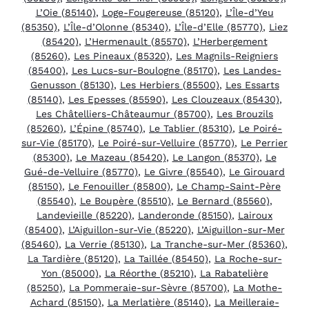
L’Oie (85140)
,
Loge-Fougereuse (85120)
,
L’Île-d’Yeu
(85350)
,
L’Île-d’Olonne (85340)
,
L’Île-d’Elle (85770)
,
Liez
(85420)
,
L’Hermenault (85570)
,
L’Herbergement
(85260)
,
Les Pineaux (85320)
,
Les Magnils-Reigniers
(85400)
,
Les Lucs-sur-Boulogne (85170)
,
Les Landes-
Genusson (85130)
,
Les Herbiers (85500)
,
Les Essarts
(85140)
,
Les Epesses (85590)
,
Les Clouzeaux (85430)
,
Les Châtelliers-Châteaumur (85700)
,
Les Brouzils
(85260)
,
L’Épine (85740)
,
Le Tablier (85310)
,
Le Poiré-
sur-Vie (85170)
,
Le Poiré-sur-Velluire (85770)
,
Le Perrier
(85300)
,
Le Mazeau (85420)
,
Le Langon (85370)
,
Le
Gué-de-Velluire (85770)
,
Le Givre (85540)
,
Le Girouard
(85150)
,
Le Fenouiller (85800)
,
Le Champ-Saint-Père
(85540)
,
Le Boupère (85510)
,
Le Bernard (85560)
,
Landevieille (85220)
,
Landeronde (85150)
,
Lairoux
(85400)
,
L’Aiguillon-sur-Vie (85220)
,
L’Aiguillon-sur-Mer
(85460)
,
La Verrie (85130)
,
La Tranche-sur-Mer (85360)
,
La Tardière (85120)
,
La Taillée (85450)
,
La Roche-sur-
Yon (85000)
,
La Réorthe (85210)
,
La Rabatelière
(85250)
,
La Pommeraie-sur-Sèvre (85700)
,
La Mothe-
Achard (85150)
,
La Merlatière (85140)
,
La Meilleraie-