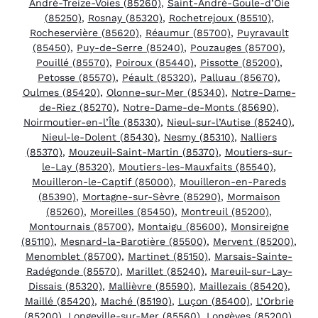
André-Treize-Voies (85260)
,
Saint-André-Goule-d’Oie
(85250)
,
Rosnay (85320)
,
Rochetrejoux (85510)
,
Rocheservière (85620)
,
Réaumur (85700)
,
Puyravault
(85450)
,
Puy-de-Serre (85240)
,
Pouzauges (85700)
,
Pouillé (85570)
,
Poiroux (85440)
,
Pissotte (85200)
,
Petosse (85570)
,
Péault (85320)
,
Palluau (85670)
,
Oulmes (85420)
,
Olonne-sur-Mer (85340)
,
Notre-Dame-
de-Riez (85270)
,
Notre-Dame-de-Monts (85690)
,
Noirmoutier-en-l’Île (85330)
,
Nieul-sur-l’Autise (85240)
,
Nieul-le-Dolent (85430)
,
Nesmy (85310)
,
Nalliers
(85370)
,
Mouzeuil-Saint-Martin (85370)
,
Moutiers-sur-
le-Lay (85320)
,
Moutiers-les-Mauxfaits (85540)
,
Mouilleron-le-Captif (85000)
,
Mouilleron-en-Pareds
(85390)
,
Mortagne-sur-Sèvre (85290)
,
Mormaison
(85260)
,
Moreilles (85450)
,
Montreuil (85200)
,
Montournais (85700)
,
Montaigu (85600)
,
Monsireigne
(85110)
,
Mesnard-la-Barotière (85500)
,
Mervent (85200)
,
Menomblet (85700)
,
Martinet (85150)
,
Marsais-Sainte-
Radégonde (85570)
,
Marillet (85240)
,
Mareuil-sur-Lay-
Dissais (85320)
,
Mallièvre (85590)
,
Maillezais (85420)
,
Maillé (85420)
,
Maché (85190)
,
Luçon (85400)
,
L’Orbrie
(85200)
,
Longeville-sur-Mer (85560)
,
Longèves (85200)
,