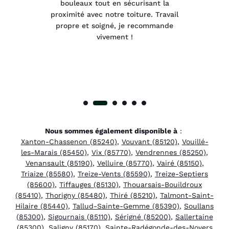
e et
bouleaux tout en sécurisant la
été
proximité avec notre toiture. Travail
p
 à
propre et soigné, je recommande
tra
vivement !
Nous sommes également disponible à
:
Xanton-Chassenon (85240)
,
Vouvant (85120)
,
Vouillé-
les-Marais (85450)
,
Vix (85770)
,
Vendrennes (85250)
,
Venansault (85190)
,
Velluire (85770)
,
Vairé (85150)
,
Triaize (85580)
,
Treize-Vents (85590)
,
Treize-Septiers
(85600)
,
Tiffauges (85130)
,
Thouarsais-Bouildroux
(85410)
,
Thorigny (85480)
,
Thiré (85210)
,
Talmont-Saint-
Hilaire (85440)
,
Tallud-Sainte-Gemme (85390)
,
Soullans
(85300)
,
Sigournais (85110)
,
Sérigné (85200)
,
Sallertaine
(85300)
,
Saligny (85170)
,
Sainte-Radégonde-des-Noyers