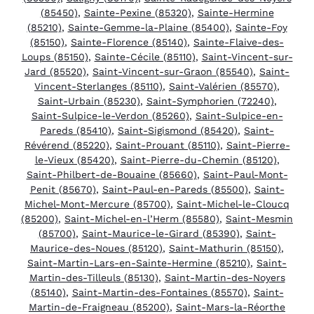
(85450)
,
Sainte-Pexine (85320)
,
Sainte-Hermine
(85210)
,
Sainte-Gemme-la-Plaine (85400)
,
Sainte-Foy
(85150)
,
Sainte-Florence (85140)
,
Sainte-Flaive-des-
Loups (85150)
,
Sainte-Cécile (85110)
,
Saint-Vincent-sur-
Jard (85520)
,
Saint-Vincent-sur-Graon (85540)
,
Saint-
Vincent-Sterlanges (85110)
,
Saint-Valérien (85570)
,
Saint-Urbain (85230)
,
Saint-Symphorien (72240)
,
Saint-Sulpice-le-Verdon (85260)
,
Saint-Sulpice-en-
Pareds (85410)
,
Saint-Sigismond (85420)
,
Saint-
Révérend (85220)
,
Saint-Prouant (85110)
,
Saint-Pierre-
le-Vieux (85420)
,
Saint-Pierre-du-Chemin (85120)
,
Saint-Philbert-de-Bouaine (85660)
,
Saint-Paul-Mont-
Penit (85670)
,
Saint-Paul-en-Pareds (85500)
,
Saint-
Michel-Mont-Mercure (85700)
,
Saint-Michel-le-Cloucq
(85200)
,
Saint-Michel-en-l’Herm (85580)
,
Saint-Mesmin
(85700)
,
Saint-Maurice-le-Girard (85390)
,
Saint-
Maurice-des-Noues (85120)
,
Saint-Mathurin (85150)
,
Saint-Martin-Lars-en-Sainte-Hermine (85210)
,
Saint-
Martin-des-Tilleuls (85130)
,
Saint-Martin-des-Noyers
(85140)
,
Saint-Martin-des-Fontaines (85570)
,
Saint-
Martin-de-Fraigneau (85200)
,
Saint-Mars-la-Réorthe