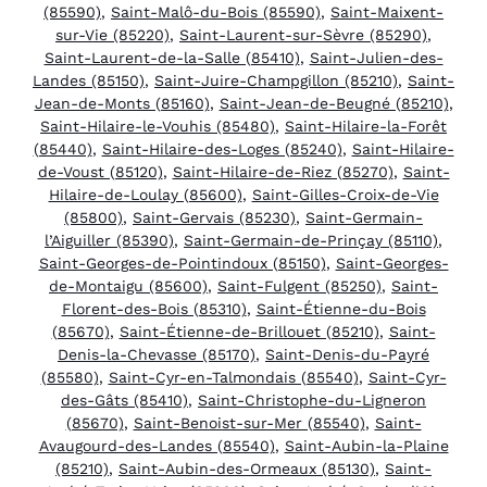
(85590)
,
Saint-Malô-du-Bois (85590)
,
Saint-Maixent-
sur-Vie (85220)
,
Saint-Laurent-sur-Sèvre (85290)
,
Saint-Laurent-de-la-Salle (85410)
,
Saint-Julien-des-
Landes (85150)
,
Saint-Juire-Champgillon (85210)
,
Saint-
Jean-de-Monts (85160)
,
Saint-Jean-de-Beugné (85210)
,
Saint-Hilaire-le-Vouhis (85480)
,
Saint-Hilaire-la-Forêt
(85440)
,
Saint-Hilaire-des-Loges (85240)
,
Saint-Hilaire-
de-Voust (85120)
,
Saint-Hilaire-de-Riez (85270)
,
Saint-
Hilaire-de-Loulay (85600)
,
Saint-Gilles-Croix-de-Vie
(85800)
,
Saint-Gervais (85230)
,
Saint-Germain-
l’Aiguiller (85390)
,
Saint-Germain-de-Prinçay (85110)
,
Saint-Georges-de-Pointindoux (85150)
,
Saint-Georges-
de-Montaigu (85600)
,
Saint-Fulgent (85250)
,
Saint-
Florent-des-Bois (85310)
,
Saint-Étienne-du-Bois
(85670)
,
Saint-Étienne-de-Brillouet (85210)
,
Saint-
Denis-la-Chevasse (85170)
,
Saint-Denis-du-Payré
(85580)
,
Saint-Cyr-en-Talmondais (85540)
,
Saint-Cyr-
des-Gâts (85410)
,
Saint-Christophe-du-Ligneron
(85670)
,
Saint-Benoist-sur-Mer (85540)
,
Saint-
Avaugourd-des-Landes (85540)
,
Saint-Aubin-la-Plaine
(85210)
,
Saint-Aubin-des-Ormeaux (85130)
,
Saint-