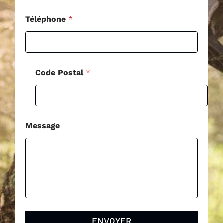
e
s
Téléphone
*
s
a
g
e
Code Postal
*
Message
ENVOYER