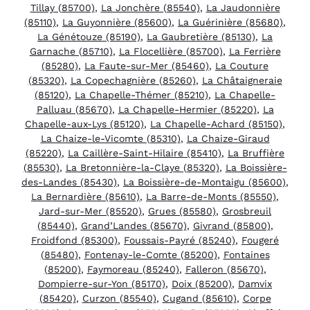
Tillay (85700)
,
La Jonchère (85540)
,
La Jaudonnière
(85110)
,
La Guyonnière (85600)
,
La Guérinière (85680)
,
La Génétouze (85190)
,
La Gaubretière (85130)
,
La
Garnache (85710)
,
La Flocellière (85700)
,
La Ferrière
(85280)
,
La Faute-sur-Mer (85460)
,
La Couture
(85320)
,
La Copechagnière (85260)
,
La Châtaigneraie
(85120)
,
La Chapelle-Thémer (85210)
,
La Chapelle-
Palluau (85670)
,
La Chapelle-Hermier (85220)
,
La
Chapelle-aux-Lys (85120)
,
La Chapelle-Achard (85150)
,
La Chaize-le-Vicomte (85310)
,
La Chaize-Giraud
(85220)
,
La Caillère-Saint-Hilaire (85410)
,
La Bruffière
(85530)
,
La Bretonnière-la-Claye (85320)
,
La Boissière-
des-Landes (85430)
,
La Boissière-de-Montaigu (85600)
,
La Bernardière (85610)
,
La Barre-de-Monts (85550)
,
Jard-sur-Mer (85520)
,
Grues (85580)
,
Grosbreuil
(85440)
,
Grand’Landes (85670)
,
Givrand (85800)
,
Froidfond (85300)
,
Foussais-Payré (85240)
,
Fougeré
(85480)
,
Fontenay-le-Comte (85200)
,
Fontaines
(85200)
,
Faymoreau (85240)
,
Falleron (85670)
,
Dompierre-sur-Yon (85170)
,
Doix (85200)
,
Damvix
(85420)
,
Curzon (85540)
,
Cugand (85610)
,
Corpe