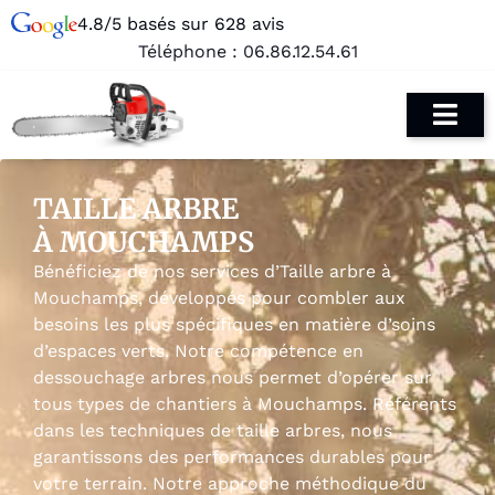
4.8/5 basés sur 628 avis
Téléphone :
06.86.12.54.61
TAILLE ARBRE
À MOUCHAMPS
Bénéficiez de nos services d’Taille arbre à
Mouchamps, développés pour combler aux
besoins les plus spécifiques en matière d’soins
d’espaces verts. Notre compétence en
dessouchage arbres nous permet d’opérer sur
tous types de chantiers à Mouchamps. Référents
dans les techniques de taille arbres, nous
garantissons des performances durables pour
votre terrain. Notre approche méthodique du