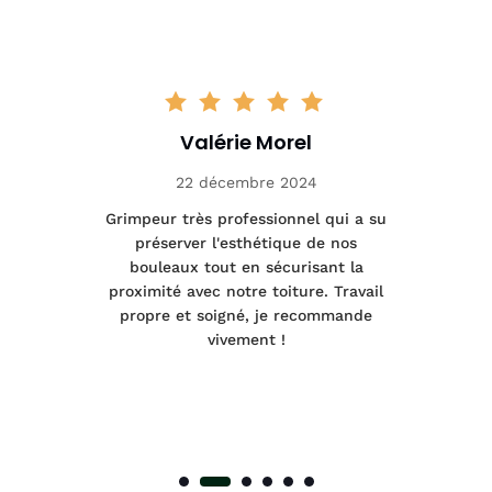
Valérie Morel
22 décembre 2024
tage
Grimpeur très professionnel qui a su
Int
préserver l'esthétique de nos
e et
bouleaux tout en sécurisant la
été
proximité avec notre toiture. Travail
p
 à
propre et soigné, je recommande
tra
vivement !