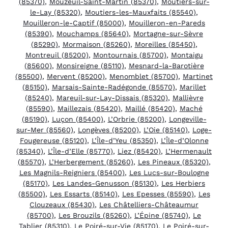
(85370)
,
Mouzeuil-Saint-Martin (85370)
,
Moutiers-sur-
le-Lay (85320)
,
Moutiers-les-Mauxfaits (85540)
,
Mouilleron-le-Captif (85000)
,
Mouilleron-en-Pareds
(85390)
,
Mouchamps (85640)
,
Mortagne-sur-Sèvre
(85290)
,
Mormaison (85260)
,
Moreilles (85450)
,
Montreuil (85200)
,
Montournais (85700)
,
Montaigu
(85600)
,
Monsireigne (85110)
,
Mesnard-la-Barotière
(85500)
,
Mervent (85200)
,
Menomblet (85700)
,
Martinet
(85150)
,
Marsais-Sainte-Radégonde (85570)
,
Marillet
(85240)
,
Mareuil-sur-Lay-Dissais (85320)
,
Mallièvre
(85590)
,
Maillezais (85420)
,
Maillé (85420)
,
Maché
(85190)
,
Luçon (85400)
,
L’Orbrie (85200)
,
Longeville-
sur-Mer (85560)
,
Longèves (85200)
,
L’Oie (85140)
,
Loge-
Fougereuse (85120)
,
L’Île-d’Yeu (85350)
,
L’Île-d’Olonne
(85340)
,
L’Île-d’Elle (85770)
,
Liez (85420)
,
L’Hermenault
(85570)
,
L’Herbergement (85260)
,
Les Pineaux (85320)
,
Les Magnils-Reigniers (85400)
,
Les Lucs-sur-Boulogne
(85170)
,
Les Landes-Genusson (85130)
,
Les Herbiers
(85500)
,
Les Essarts (85140)
,
Les Epesses (85590)
,
Les
Clouzeaux (85430)
,
Les Châtelliers-Châteaumur
(85700)
,
Les Brouzils (85260)
,
L’Épine (85740)
,
Le
Tablier (85310)
,
Le Poiré-sur-Vie (85170)
,
Le Poiré-sur-