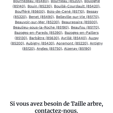
Bournezeau (85480)
,
Bourneau (85200)
,
Boulogne
(85140)
,
Bouin (85230)
,
Bouillé-Courdault (85420)
,
Boufféré (85600)
,
Bois-de-Cené (85710)
,
Bessay
(85320)
,
Benet (85490)
,
Belleville-sur-Vie (85170)
,
Beauvoir-sur-Mer (85230)
,
Beaurepaire (85500)
,
Beaulieu-sous-la-Roche (85190)
,
Beaufou (85170)
,
Bazoges-en-Pareds (85390)
,
Bazoges-en-Paillers
(85130)
,
Barbâtre (85630)
,
Avrillé (85440)
,
Auzay
(85200)
,
Aubigny (85430)
,
Apremont (85220)
,
Antigny
(85120)
,
Angles (85750)
,
Aizenay (85190)
Si vous avez besoin de Taille arbre,
contactez-nous.