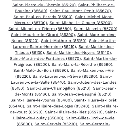
Saint-Pierre-du-Chemin (85120)
,
Saint-Philbert-de-
Bouaine (85660)
,
Saint-Paul-Mont-Penit (85670)
,
Saint-Paul-en-Pareds (85500)
,
Saint-Michel-Mont-
Mercure (85700)
,
Saint-Michel-le-Cloucq (85200)
,
Saint-Michel-en-l’Herm (85580)
,
Saint-Mesmin (85700)
,
Saint-Maurice-le-Girard (85390)
,
Saint-Maurice-des-
Noues (85120)
,
Saint-Mathurin (85150)
,
Saint-Martin-
Lars-en-Sainte-Hermine (85210)
,
Saint-Martin-des-
Tilleuls (85130)
,
Saint-Martin-des-Noyers (85140)
,
Saint-Martin-des-Fontaines (85570)
,
Saint-Martin-de-
Fraigneau (85200)
,
Saint-Mars-la-Réorthe (85590)
,
Saint-Malô-du-Bois (85590)
,
Saint-Maixent-sur-Vie
(85220)
,
Saint-Laurent-sur-Sèvre (85290)
,
Saint-
Laurent-de-la-Salle (85410)
,
Saint-Julien-des-Landes
(85150)
,
Saint-Juire-Champgillon (85210)
,
Saint-Jean-
de-Monts (85160)
,
Saint-Jean-de-Beugné (85210)
,
Saint-Hilaire-le-Vouhis (85480)
,
Saint-Hilaire-la-Forêt
(85440)
,
Saint-Hilaire-des-Loges (85240)
,
Saint-Hilaire-
de-Voust (85120)
,
Saint-Hilaire-de-Riez (85270)
,
Saint-
Hilaire-de-Loulay (85600)
,
Saint-Gilles-Croix-de-Vie
(85800)
,
Saint-Gervais (85230)
,
Saint-Germain-