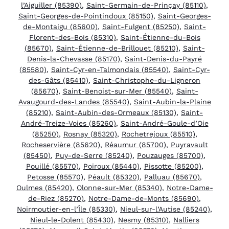
l’Aiguiller (85390)
,
Saint-Germain-de-Prinçay (85110)
,
Saint-Georges-de-Pointindoux (85150)
,
Saint-Georges-
de-Montaigu (85600)
,
Saint-Fulgent (85250)
,
Saint-
Florent-des-Bois (85310)
,
Saint-Étienne-du-Bois
(85670)
,
Saint-Étienne-de-Brillouet (85210)
,
Saint-
Denis-la-Chevasse (85170)
,
Saint-Denis-du-Payré
(85580)
,
Saint-Cyr-en-Talmondais (85540)
,
Saint-Cyr-
des-Gâts (85410)
,
Saint-Christophe-du-Ligneron
(85670)
,
Saint-Benoist-sur-Mer (85540)
,
Saint-
Avaugourd-des-Landes (85540)
,
Saint-Aubin-la-Plaine
(85210)
,
Saint-Aubin-des-Ormeaux (85130)
,
Saint-
André-Treize-Voies (85260)
,
Saint-André-Goule-d’Oie
(85250)
,
Rosnay (85320)
,
Rochetrejoux (85510)
,
Rocheservière (85620)
,
Réaumur (85700)
,
Puyravault
(85450)
,
Puy-de-Serre (85240)
,
Pouzauges (85700)
,
Pouillé (85570)
,
Poiroux (85440)
,
Pissotte (85200)
,
Petosse (85570)
,
Péault (85320)
,
Palluau (85670)
,
Oulmes (85420)
,
Olonne-sur-Mer (85340)
,
Notre-Dame-
de-Riez (85270)
,
Notre-Dame-de-Monts (85690)
,
Noirmoutier-en-l’Île (85330)
,
Nieul-sur-l’Autise (85240)
,
Nieul-le-Dolent (85430)
,
Nesmy (85310)
,
Nalliers