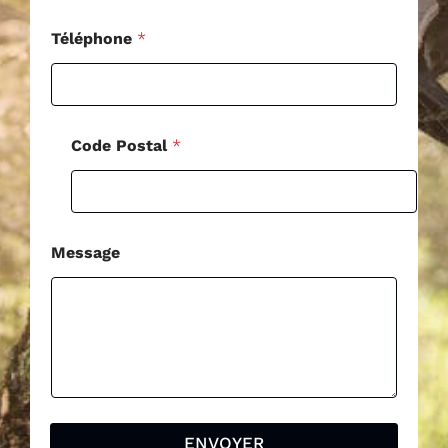
a
g
Téléphone
*
e
Code Postal
*
Message
ENVOYER