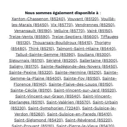
Nous sommes également disponible à
:
Xanton-Chassenon (85240)
,
Vouvant (85120)
,
Vouillé-
les-Marais (85450)
,
Vix (85770)
,
Vendrennes (85250)
,
Venansault (85190)
,
Velluire (85770)
,
Vairé (85150)
,
Treize-Vents (85590)
,
Treize-Septiers (85600)
,
Tiffauges
(85130)
,
Thouarsais-Bouildroux (85410)
,
Thorigny
(85480)
,
Thiré (85210)
,
Talmont-Saint-Hilaire (85440)
,
Tallud-Sainte-Gemme (85390)
,
Soullans (85300)
,
Sigournais (85110)
,
Sérigné (85200)
,
Sallertaine (85300)
,
Saligny (85170)
,
Sainte-Radégonde-des-Noyers (85450)
,
Sainte-Pexine (85320)
,
Sainte-Hermine (85210)
,
Sainte-
Gemme-la-Plaine (85400)
,
Sainte-Foy (85150)
,
Sainte-
Florence (85140)
,
Sainte-Flaive-des-Loups (85150)
,
Sainte-Cécile (85110)
,
Saint-Vincent-sur-Jard (85520)
,
Saint-Vincent-sur-Graon (85540)
,
Saint-Vincent-
Sterlanges (85110)
,
Saint-Valérien (85570)
,
Saint-Urbain
(85230)
,
Saint-Symphorien (72240)
,
Saint-Sulpice-le-
Verdon (85260)
,
Saint-Sulpice-en-Pareds (85410)
,
Saint-Sigismond (85420)
,
Saint-Révérend (85220)
,
Saint-Prouant (85110)
,
Saint-Pierre-le-Vieux (85420)
,