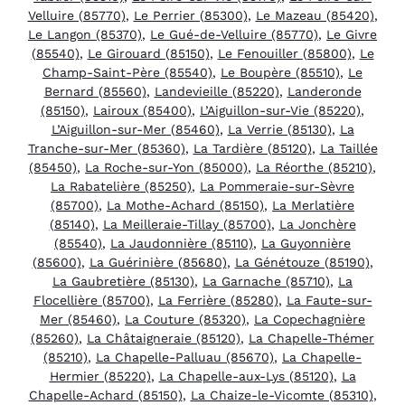
Velluire (85770)
,
Le Perrier (85300)
,
Le Mazeau (85420)
,
Le Langon (85370)
,
Le Gué-de-Velluire (85770)
,
Le Givre
(85540)
,
Le Girouard (85150)
,
Le Fenouiller (85800)
,
Le
Champ-Saint-Père (85540)
,
Le Boupère (85510)
,
Le
Bernard (85560)
,
Landevieille (85220)
,
Landeronde
(85150)
,
Lairoux (85400)
,
L’Aiguillon-sur-Vie (85220)
,
L’Aiguillon-sur-Mer (85460)
,
La Verrie (85130)
,
La
Tranche-sur-Mer (85360)
,
La Tardière (85120)
,
La Taillée
(85450)
,
La Roche-sur-Yon (85000)
,
La Réorthe (85210)
,
La Rabatelière (85250)
,
La Pommeraie-sur-Sèvre
(85700)
,
La Mothe-Achard (85150)
,
La Merlatière
(85140)
,
La Meilleraie-Tillay (85700)
,
La Jonchère
(85540)
,
La Jaudonnière (85110)
,
La Guyonnière
(85600)
,
La Guérinière (85680)
,
La Génétouze (85190)
,
La Gaubretière (85130)
,
La Garnache (85710)
,
La
Flocellière (85700)
,
La Ferrière (85280)
,
La Faute-sur-
Mer (85460)
,
La Couture (85320)
,
La Copechagnière
(85260)
,
La Châtaigneraie (85120)
,
La Chapelle-Thémer
(85210)
,
La Chapelle-Palluau (85670)
,
La Chapelle-
Hermier (85220)
,
La Chapelle-aux-Lys (85120)
,
La
Chapelle-Achard (85150)
,
La Chaize-le-Vicomte (85310)
,