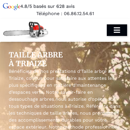
4.8/5 basés sur 628 avis
Téléphone :
06.86.12.54.61
TAILLE ARBRE
À TRIAIZE
Bénéficiez de nos prestations d’Taille arbre à
Triaize, conçus pour satisfaire aux attentes les
plus spécifiques en matière d’maintenance
d’espaces verts. Notre savoir-faire en
dessouchage arbres nous autorise d’opérer sur
tous types de situations à Triaize. Référents dans
les techniques de taille arbres, nous promettons
des accomplissements durables pour votre
espace extérieur. Notre méthode professionnelle