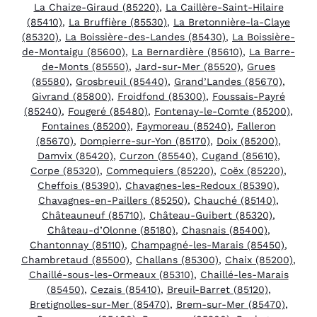
La Chaize-Giraud (85220)
,
La Caillère-Saint-Hilaire
(85410)
,
La Bruffière (85530)
,
La Bretonnière-la-Claye
(85320)
,
La Boissière-des-Landes (85430)
,
La Boissière-
de-Montaigu (85600)
,
La Bernardière (85610)
,
La Barre-
de-Monts (85550)
,
Jard-sur-Mer (85520)
,
Grues
(85580)
,
Grosbreuil (85440)
,
Grand’Landes (85670)
,
Givrand (85800)
,
Froidfond (85300)
,
Foussais-Payré
(85240)
,
Fougeré (85480)
,
Fontenay-le-Comte (85200)
,
Fontaines (85200)
,
Faymoreau (85240)
,
Falleron
(85670)
,
Dompierre-sur-Yon (85170)
,
Doix (85200)
,
Damvix (85420)
,
Curzon (85540)
,
Cugand (85610)
,
Corpe (85320)
,
Commequiers (85220)
,
Coëx (85220)
,
Cheffois (85390)
,
Chavagnes-les-Redoux (85390)
,
Chavagnes-en-Paillers (85250)
,
Chauché (85140)
,
Châteauneuf (85710)
,
Château-Guibert (85320)
,
Château-d’Olonne (85180)
,
Chasnais (85400)
,
Chantonnay (85110)
,
Champagné-les-Marais (85450)
,
Chambretaud (85500)
,
Challans (85300)
,
Chaix (85200)
,
Chaillé-sous-les-Ormeaux (85310)
,
Chaillé-les-Marais
(85450)
,
Cezais (85410)
,
Breuil-Barret (85120)
,
Bretignolles-sur-Mer (85470)
,
Brem-sur-Mer (85470)
,