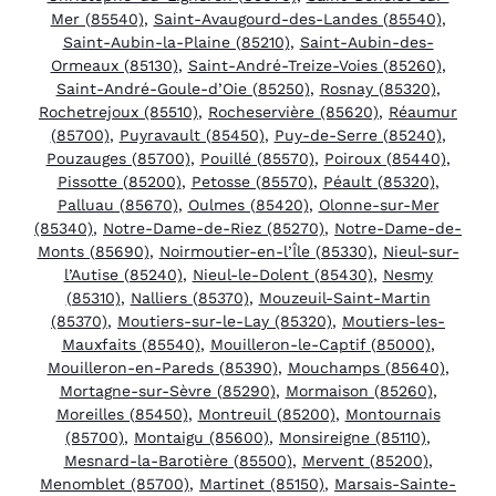
Mer (85540)
,
Saint-Avaugourd-des-Landes (85540)
,
Saint-Aubin-la-Plaine (85210)
,
Saint-Aubin-des-
Ormeaux (85130)
,
Saint-André-Treize-Voies (85260)
,
Saint-André-Goule-d’Oie (85250)
,
Rosnay (85320)
,
Rochetrejoux (85510)
,
Rocheservière (85620)
,
Réaumur
(85700)
,
Puyravault (85450)
,
Puy-de-Serre (85240)
,
Pouzauges (85700)
,
Pouillé (85570)
,
Poiroux (85440)
,
Pissotte (85200)
,
Petosse (85570)
,
Péault (85320)
,
Palluau (85670)
,
Oulmes (85420)
,
Olonne-sur-Mer
(85340)
,
Notre-Dame-de-Riez (85270)
,
Notre-Dame-de-
Monts (85690)
,
Noirmoutier-en-l’Île (85330)
,
Nieul-sur-
l’Autise (85240)
,
Nieul-le-Dolent (85430)
,
Nesmy
(85310)
,
Nalliers (85370)
,
Mouzeuil-Saint-Martin
(85370)
,
Moutiers-sur-le-Lay (85320)
,
Moutiers-les-
Mauxfaits (85540)
,
Mouilleron-le-Captif (85000)
,
Mouilleron-en-Pareds (85390)
,
Mouchamps (85640)
,
Mortagne-sur-Sèvre (85290)
,
Mormaison (85260)
,
Moreilles (85450)
,
Montreuil (85200)
,
Montournais
(85700)
,
Montaigu (85600)
,
Monsireigne (85110)
,
Mesnard-la-Barotière (85500)
,
Mervent (85200)
,
Menomblet (85700)
,
Martinet (85150)
,
Marsais-Sainte-