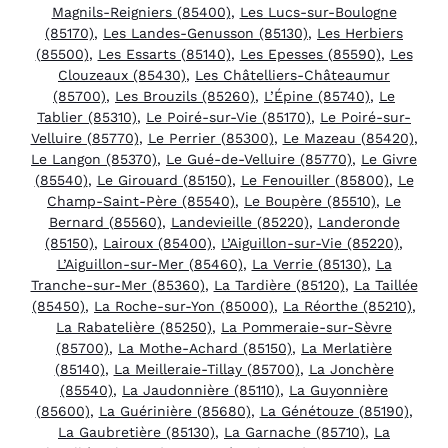
Magnils-Reigniers (85400)
,
Les Lucs-sur-Boulogne
(85170)
,
Les Landes-Genusson (85130)
,
Les Herbiers
(85500)
,
Les Essarts (85140)
,
Les Epesses (85590)
,
Les
Clouzeaux (85430)
,
Les Châtelliers-Châteaumur
(85700)
,
Les Brouzils (85260)
,
L’Épine (85740)
,
Le
Tablier (85310)
,
Le Poiré-sur-Vie (85170)
,
Le Poiré-sur-
Velluire (85770)
,
Le Perrier (85300)
,
Le Mazeau (85420)
,
Le Langon (85370)
,
Le Gué-de-Velluire (85770)
,
Le Givre
(85540)
,
Le Girouard (85150)
,
Le Fenouiller (85800)
,
Le
Champ-Saint-Père (85540)
,
Le Boupère (85510)
,
Le
Bernard (85560)
,
Landevieille (85220)
,
Landeronde
(85150)
,
Lairoux (85400)
,
L’Aiguillon-sur-Vie (85220)
,
L’Aiguillon-sur-Mer (85460)
,
La Verrie (85130)
,
La
Tranche-sur-Mer (85360)
,
La Tardière (85120)
,
La Taillée
(85450)
,
La Roche-sur-Yon (85000)
,
La Réorthe (85210)
,
La Rabatelière (85250)
,
La Pommeraie-sur-Sèvre
(85700)
,
La Mothe-Achard (85150)
,
La Merlatière
(85140)
,
La Meilleraie-Tillay (85700)
,
La Jonchère
(85540)
,
La Jaudonnière (85110)
,
La Guyonnière
(85600)
,
La Guérinière (85680)
,
La Génétouze (85190)
,
La Gaubretière (85130)
,
La Garnache (85710)
,
La