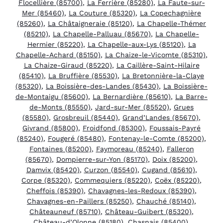
Flocellière (85700)
,
La Ferrière (85280)
,
La Faute-sur-
Mer (85460)
,
La Couture (85320)
,
La Copechagnière
(85260)
,
La Châtaigneraie (85120)
,
La Chapelle-Thémer
(85210)
,
La Chapelle-Palluau (85670)
,
La Chapelle-
Hermier (85220)
,
La Chapelle-aux-Lys (85120)
,
La
Chapelle-Achard (85150)
,
La Chaize-le-Vicomte (85310)
,
La Chaize-Giraud (85220)
,
La Caillère-Saint-Hilaire
(85410)
,
La Bruffière (85530)
,
La Bretonnière-la-Claye
(85320)
,
La Boissière-des-Landes (85430)
,
La Boissière-
de-Montaigu (85600)
,
La Bernardière (85610)
,
La Barre-
de-Monts (85550)
,
Jard-sur-Mer (85520)
,
Grues
(85580)
,
Grosbreuil (85440)
,
Grand’Landes (85670)
,
Givrand (85800)
,
Froidfond (85300)
,
Foussais-Payré
(85240)
,
Fougeré (85480)
,
Fontenay-le-Comte (85200)
,
Fontaines (85200)
,
Faymoreau (85240)
,
Falleron
(85670)
,
Dompierre-sur-Yon (85170)
,
Doix (85200)
,
Damvix (85420)
,
Curzon (85540)
,
Cugand (85610)
,
Corpe (85320)
,
Commequiers (85220)
,
Coëx (85220)
,
Cheffois (85390)
,
Chavagnes-les-Redoux (85390)
,
Chavagnes-en-Paillers (85250)
,
Chauché (85140)
,
Châteauneuf (85710)
,
Château-Guibert (85320)
,
Château-d’Olonne (85180)
,
Chasnais (85400)
,