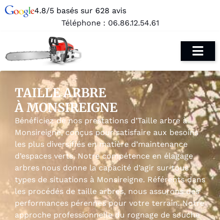
4.8/5 basés sur 628 avis
Téléphone :
06.86.12.54.61
TAILLE ARBRE
À MONSIREIGNE
Bénéficiez de nos prestations d’Taille arbre à
Monsireigne, conçus pour satisfaire aux besoins
les plus diversifiés en matière d’maintenance
d’espaces verts. Notre compétence en élagage
arbres nous donne la capacité d’agir sur tous
types de situations à Monsireigne. Référents dans
les procédés de taille arbres, nous assurons des
performances pérennes pour votre terrain. Notre
approche professionnelle du rognage de souche