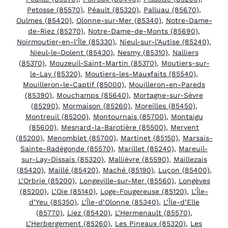
Petosse (85570)
,
Péault (85320)
,
Palluau (85670)
,
Oulmes (85420)
,
Olonne-sur-Mer (85340)
,
Notre-Dame-
de-Riez (85270)
,
Notre-Dame-de-Monts (85690)
,
Noirmoutier-en-l’Île (85330)
,
Nieul-sur-l’Autise (85240)
,
Nieul-le-Dolent (85430)
,
Nesmy (85310)
,
Nalliers
(85370)
,
Mouzeuil-Saint-Martin (85370)
,
Moutiers-sur-
le-Lay (85320)
,
Moutiers-les-Mauxfaits (85540)
,
Mouilleron-le-Captif (85000)
,
Mouilleron-en-Pareds
(85390)
,
Mouchamps (85640)
,
Mortagne-sur-Sèvre
(85290)
,
Mormaison (85260)
,
Moreilles (85450)
,
Montreuil (85200)
,
Montournais (85700)
,
Montaigu
(85600)
,
Mesnard-la-Barotière (85500)
,
Mervent
(85200)
,
Menomblet (85700)
,
Martinet (85150)
,
Marsais-
Sainte-Radégonde (85570)
,
Marillet (85240)
,
Mareuil-
sur-Lay-Dissais (85320)
,
Mallièvre (85590)
,
Maillezais
(85420)
,
Maillé (85420)
,
Maché (85190)
,
Luçon (85400)
,
L’Orbrie (85200)
,
Longeville-sur-Mer (85560)
,
Longèves
(85200)
,
L’Oie (85140)
,
Loge-Fougereuse (85120)
,
L’Île-
d’Yeu (85350)
,
L’Île-d’Olonne (85340)
,
L’Île-d’Elle
(85770)
,
Liez (85420)
,
L’Hermenault (85570)
,
L’Herbergement (85260)
,
Les Pineaux (85320)
,
Les