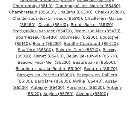
Chantonnay (85110)
,
Champagné-les-Marais (85450)
,
Chambretaud (85500)
,
Challans (85300)
,
Chaix (85200)
,
Chaillé-sous-les-Ormeaux (85310)
,
Chaillé-les-Marais
(85450)
,
Cezais (85410)
,
Breuil-Barret (85120)
,
Bretignolles-sur-Mer (85470)
,
Brem-sur-Mer (85470)
,
Bournezeau (85480)
,
Bourneau (85200)
,
Boulogne
(85140)
,
Bouin (85230)
,
Bouillé-Courdault (85420)
,
Boufféré (85600)
,
Bois-de-Cené (85710)
,
Bessay
(85320)
,
Benet (85490)
,
Belleville-sur-Vie (85170)
,
Beauvoir-sur-Mer (85230)
,
Beaurepaire (85500)
,
Beaulieu-sous-la-Roche (85190)
,
Beaufou (85170)
,
Bazoges-en-Pareds (85390)
,
Bazoges-en-Paillers
(85130)
,
Barbâtre (85630)
,
Avrillé (85440)
,
Auzay
(85200)
,
Aubigny (85430)
,
Apremont (85220)
,
Antigny
(85120)
,
Angles (85750)
,
Aizenay (85190)