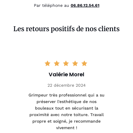
Par téléphone au
06.86.12.54.61
Les retours positifs de nos clients
Valérie Morel
22 décembre 2024
tage
Grimpeur très professionnel qui a su
Int
préserver l'esthétique de nos
e et
bouleaux tout en sécurisant la
été
proximité avec notre toiture. Travail
p
 à
propre et soigné, je recommande
tra
vivement !