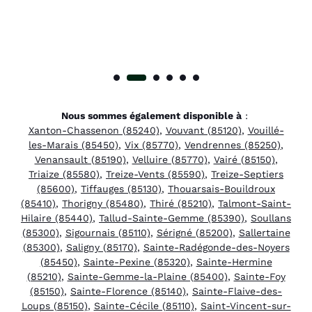
Nous sommes également disponible à
:
Xanton-Chassenon (85240)
,
Vouvant (85120)
,
Vouillé-
les-Marais (85450)
,
Vix (85770)
,
Vendrennes (85250)
,
Venansault (85190)
,
Velluire (85770)
,
Vairé (85150)
,
Triaize (85580)
,
Treize-Vents (85590)
,
Treize-Septiers
(85600)
,
Tiffauges (85130)
,
Thouarsais-Bouildroux
(85410)
,
Thorigny (85480)
,
Thiré (85210)
,
Talmont-Saint-
Hilaire (85440)
,
Tallud-Sainte-Gemme (85390)
,
Soullans
(85300)
,
Sigournais (85110)
,
Sérigné (85200)
,
Sallertaine
(85300)
,
Saligny (85170)
,
Sainte-Radégonde-des-Noyers
(85450)
,
Sainte-Pexine (85320)
,
Sainte-Hermine
(85210)
,
Sainte-Gemme-la-Plaine (85400)
,
Sainte-Foy
(85150)
,
Sainte-Florence (85140)
,
Sainte-Flaive-des-
Loups (85150)
,
Sainte-Cécile (85110)
,
Saint-Vincent-sur-