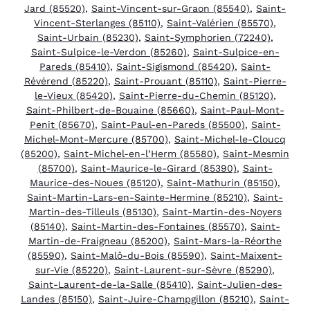
Jard (85520)
,
Saint-Vincent-sur-Graon (85540)
,
Saint-
Vincent-Sterlanges (85110)
,
Saint-Valérien (85570)
,
Saint-Urbain (85230)
,
Saint-Symphorien (72240)
,
Saint-Sulpice-le-Verdon (85260)
,
Saint-Sulpice-en-
Pareds (85410)
,
Saint-Sigismond (85420)
,
Saint-
Révérend (85220)
,
Saint-Prouant (85110)
,
Saint-Pierre-
le-Vieux (85420)
,
Saint-Pierre-du-Chemin (85120)
,
Saint-Philbert-de-Bouaine (85660)
,
Saint-Paul-Mont-
Penit (85670)
,
Saint-Paul-en-Pareds (85500)
,
Saint-
Michel-Mont-Mercure (85700)
,
Saint-Michel-le-Cloucq
(85200)
,
Saint-Michel-en-l’Herm (85580)
,
Saint-Mesmin
(85700)
,
Saint-Maurice-le-Girard (85390)
,
Saint-
Maurice-des-Noues (85120)
,
Saint-Mathurin (85150)
,
Saint-Martin-Lars-en-Sainte-Hermine (85210)
,
Saint-
Martin-des-Tilleuls (85130)
,
Saint-Martin-des-Noyers
(85140)
,
Saint-Martin-des-Fontaines (85570)
,
Saint-
Martin-de-Fraigneau (85200)
,
Saint-Mars-la-Réorthe
(85590)
,
Saint-Malô-du-Bois (85590)
,
Saint-Maixent-
sur-Vie (85220)
,
Saint-Laurent-sur-Sèvre (85290)
,
Saint-Laurent-de-la-Salle (85410)
,
Saint-Julien-des-
Landes (85150)
,
Saint-Juire-Champgillon (85210)
,
Saint-