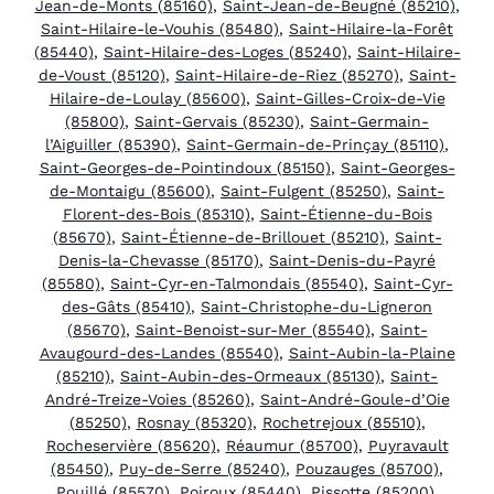
Jean-de-Monts (85160)
,
Saint-Jean-de-Beugné (85210)
,
Saint-Hilaire-le-Vouhis (85480)
,
Saint-Hilaire-la-Forêt
(85440)
,
Saint-Hilaire-des-Loges (85240)
,
Saint-Hilaire-
de-Voust (85120)
,
Saint-Hilaire-de-Riez (85270)
,
Saint-
Hilaire-de-Loulay (85600)
,
Saint-Gilles-Croix-de-Vie
(85800)
,
Saint-Gervais (85230)
,
Saint-Germain-
l’Aiguiller (85390)
,
Saint-Germain-de-Prinçay (85110)
,
Saint-Georges-de-Pointindoux (85150)
,
Saint-Georges-
de-Montaigu (85600)
,
Saint-Fulgent (85250)
,
Saint-
Florent-des-Bois (85310)
,
Saint-Étienne-du-Bois
(85670)
,
Saint-Étienne-de-Brillouet (85210)
,
Saint-
Denis-la-Chevasse (85170)
,
Saint-Denis-du-Payré
(85580)
,
Saint-Cyr-en-Talmondais (85540)
,
Saint-Cyr-
des-Gâts (85410)
,
Saint-Christophe-du-Ligneron
(85670)
,
Saint-Benoist-sur-Mer (85540)
,
Saint-
Avaugourd-des-Landes (85540)
,
Saint-Aubin-la-Plaine
(85210)
,
Saint-Aubin-des-Ormeaux (85130)
,
Saint-
André-Treize-Voies (85260)
,
Saint-André-Goule-d’Oie
(85250)
,
Rosnay (85320)
,
Rochetrejoux (85510)
,
Rocheservière (85620)
,
Réaumur (85700)
,
Puyravault
(85450)
,
Puy-de-Serre (85240)
,
Pouzauges (85700)
,
Pouillé (85570)
,
Poiroux (85440)
,
Pissotte (85200)
,