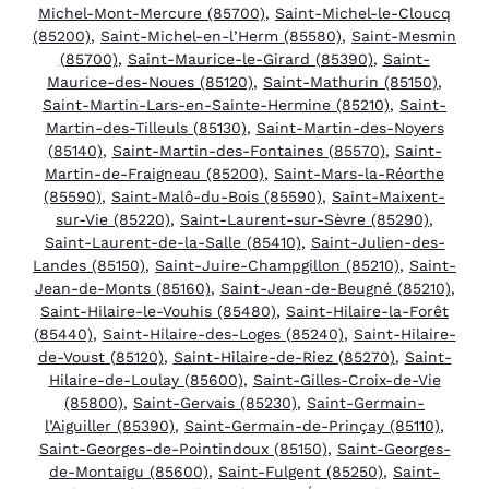
Michel-Mont-Mercure (85700)
,
Saint-Michel-le-Cloucq
(85200)
,
Saint-Michel-en-l’Herm (85580)
,
Saint-Mesmin
(85700)
,
Saint-Maurice-le-Girard (85390)
,
Saint-
Maurice-des-Noues (85120)
,
Saint-Mathurin (85150)
,
Saint-Martin-Lars-en-Sainte-Hermine (85210)
,
Saint-
Martin-des-Tilleuls (85130)
,
Saint-Martin-des-Noyers
(85140)
,
Saint-Martin-des-Fontaines (85570)
,
Saint-
Martin-de-Fraigneau (85200)
,
Saint-Mars-la-Réorthe
(85590)
,
Saint-Malô-du-Bois (85590)
,
Saint-Maixent-
sur-Vie (85220)
,
Saint-Laurent-sur-Sèvre (85290)
,
Saint-Laurent-de-la-Salle (85410)
,
Saint-Julien-des-
Landes (85150)
,
Saint-Juire-Champgillon (85210)
,
Saint-
Jean-de-Monts (85160)
,
Saint-Jean-de-Beugné (85210)
,
Saint-Hilaire-le-Vouhis (85480)
,
Saint-Hilaire-la-Forêt
(85440)
,
Saint-Hilaire-des-Loges (85240)
,
Saint-Hilaire-
de-Voust (85120)
,
Saint-Hilaire-de-Riez (85270)
,
Saint-
Hilaire-de-Loulay (85600)
,
Saint-Gilles-Croix-de-Vie
(85800)
,
Saint-Gervais (85230)
,
Saint-Germain-
l’Aiguiller (85390)
,
Saint-Germain-de-Prinçay (85110)
,
Saint-Georges-de-Pointindoux (85150)
,
Saint-Georges-
de-Montaigu (85600)
,
Saint-Fulgent (85250)
,
Saint-