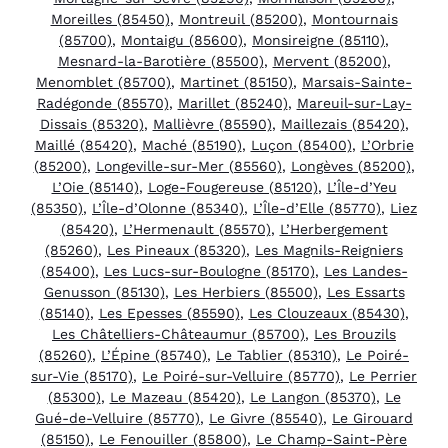
Moreilles (85450)
,
Montreuil (85200)
,
Montournais
(85700)
,
Montaigu (85600)
,
Monsireigne (85110)
,
Mesnard-la-Barotière (85500)
,
Mervent (85200)
,
Menomblet (85700)
,
Martinet (85150)
,
Marsais-Sainte-
Radégonde (85570)
,
Marillet (85240)
,
Mareuil-sur-Lay-
Dissais (85320)
,
Mallièvre (85590)
,
Maillezais (85420)
,
Maillé (85420)
,
Maché (85190)
,
Luçon (85400)
,
L’Orbrie
(85200)
,
Longeville-sur-Mer (85560)
,
Longèves (85200)
,
L’Oie (85140)
,
Loge-Fougereuse (85120)
,
L’Île-d’Yeu
(85350)
,
L’Île-d’Olonne (85340)
,
L’Île-d’Elle (85770)
,
Liez
(85420)
,
L’Hermenault (85570)
,
L’Herbergement
(85260)
,
Les Pineaux (85320)
,
Les Magnils-Reigniers
(85400)
,
Les Lucs-sur-Boulogne (85170)
,
Les Landes-
Genusson (85130)
,
Les Herbiers (85500)
,
Les Essarts
(85140)
,
Les Epesses (85590)
,
Les Clouzeaux (85430)
,
Les Châtelliers-Châteaumur (85700)
,
Les Brouzils
(85260)
,
L’Épine (85740)
,
Le Tablier (85310)
,
Le Poiré-
sur-Vie (85170)
,
Le Poiré-sur-Velluire (85770)
,
Le Perrier
(85300)
,
Le Mazeau (85420)
,
Le Langon (85370)
,
Le
Gué-de-Velluire (85770)
,
Le Givre (85540)
,
Le Girouard
(85150)
,
Le Fenouiller (85800)
,
Le Champ-Saint-Père