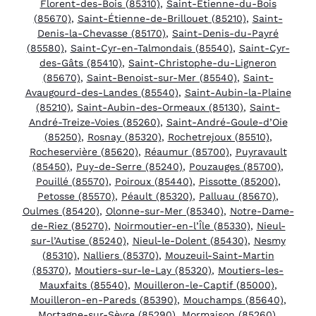
Florent-des-Bois (85310)
,
Saint-Étienne-du-Bois
(85670)
,
Saint-Étienne-de-Brillouet (85210)
,
Saint-
Denis-la-Chevasse (85170)
,
Saint-Denis-du-Payré
(85580)
,
Saint-Cyr-en-Talmondais (85540)
,
Saint-Cyr-
des-Gâts (85410)
,
Saint-Christophe-du-Ligneron
(85670)
,
Saint-Benoist-sur-Mer (85540)
,
Saint-
Avaugourd-des-Landes (85540)
,
Saint-Aubin-la-Plaine
(85210)
,
Saint-Aubin-des-Ormeaux (85130)
,
Saint-
André-Treize-Voies (85260)
,
Saint-André-Goule-d’Oie
(85250)
,
Rosnay (85320)
,
Rochetrejoux (85510)
,
Rocheservière (85620)
,
Réaumur (85700)
,
Puyravault
(85450)
,
Puy-de-Serre (85240)
,
Pouzauges (85700)
,
Pouillé (85570)
,
Poiroux (85440)
,
Pissotte (85200)
,
Petosse (85570)
,
Péault (85320)
,
Palluau (85670)
,
Oulmes (85420)
,
Olonne-sur-Mer (85340)
,
Notre-Dame-
de-Riez (85270)
,
Noirmoutier-en-l’Île (85330)
,
Nieul-
sur-l’Autise (85240)
,
Nieul-le-Dolent (85430)
,
Nesmy
(85310)
,
Nalliers (85370)
,
Mouzeuil-Saint-Martin
(85370)
,
Moutiers-sur-le-Lay (85320)
,
Moutiers-les-
Mauxfaits (85540)
,
Mouilleron-le-Captif (85000)
,
Mouilleron-en-Pareds (85390)
,
Mouchamps (85640)
,
Mortagne-sur-Sèvre (85290)
,
Mormaison (85260)
,