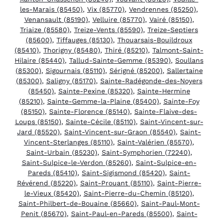
les-Marais (85450)
,
Vix (85770)
,
Vendrennes (85250)
,
Venansault (85190)
,
Velluire (85770)
,
Vairé (85150)
,
Triaize (85580)
,
Treize-Vents (85590)
,
Treize-Septiers
(85600)
,
Tiffauges (85130)
,
Thouarsais-Bouildroux
(85410)
,
Thorigny (85480)
,
Thiré (85210)
,
Talmont-Saint-
Hilaire (85440)
,
Tallud-Sainte-Gemme (85390)
,
Soullans
(85300)
,
Sigournais (85110)
,
Sérigné (85200)
,
Sallertaine
(85300)
,
Saligny (85170)
,
Sainte-Radégonde-des-Noyers
(85450)
,
Sainte-Pexine (85320)
,
Sainte-Hermine
(85210)
,
Sainte-Gemme-la-Plaine (85400)
,
Sainte-Foy
(85150)
,
Sainte-Florence (85140)
,
Sainte-Flaive-des-
Loups (85150)
,
Sainte-Cécile (85110)
,
Saint-Vincent-sur-
Jard (85520)
,
Saint-Vincent-sur-Graon (85540)
,
Saint-
Vincent-Sterlanges (85110)
,
Saint-Valérien (85570)
,
Saint-Urbain (85230)
,
Saint-Symphorien (72240)
,
Saint-Sulpice-le-Verdon (85260)
,
Saint-Sulpice-en-
Pareds (85410)
,
Saint-Sigismond (85420)
,
Saint-
Révérend (85220)
,
Saint-Prouant (85110)
,
Saint-Pierre-
le-Vieux (85420)
,
Saint-Pierre-du-Chemin (85120)
,
Saint-Philbert-de-Bouaine (85660)
,
Saint-Paul-Mont-
Penit (85670)
,
Saint-Paul-en-Pareds (85500)
,
Saint-