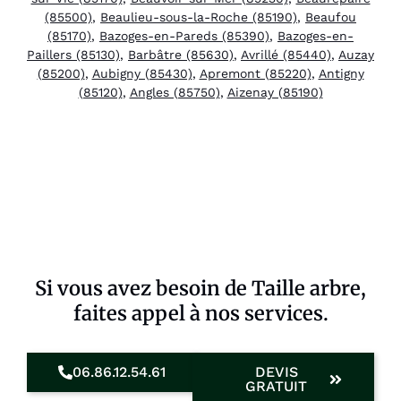
(85500)
,
Beaulieu-sous-la-Roche (85190)
,
Beaufou
(85170)
,
Bazoges-en-Pareds (85390)
,
Bazoges-en-
Paillers (85130)
,
Barbâtre (85630)
,
Avrillé (85440)
,
Auzay
(85200)
,
Aubigny (85430)
,
Apremont (85220)
,
Antigny
(85120)
,
Angles (85750)
,
Aizenay (85190)
Si vous avez besoin de Taille arbre,
faites appel à nos services.
06.86.12.54.61
DEVIS
GRATUIT