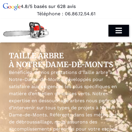
4.8/5 basés sur 628 avis
Téléphone :
06.86.12.54.61
TAILLE ARBRE
À NOTRE-DAME-DE-MONTS
Bénéficiez de nos prestations d’Taille arbre à
Notre-Dame-de-Monts, développés pour
satisfaire aux exigences les plus spécifiques en
matière d’entretien d’espaces verts. Notre
expertise en dessouchage arbres nous permet
d’intervenir sur tous types de projets à Notre-
Dame-de-Monts. Référents dans les méthodes
de débroussaillage, nous assurons des
accomplissements pérennes pour votre espace