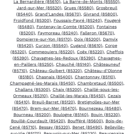
La Bernardière (85610)
,
La Barre-de-Monts (85550)
,
Jard-sur-Mer (85520)
,
Grues (85580)
,
Grosbreuil
(85440)
,
Grand’Landes (85670)
,
Givrand (85800)
,
Froidfond (85300)
,
Foussais-Payré (85240)
,
Fougeré
(85480)
,
Fontenay-le-Comte (85200)
,
Fontaines
(85200)
,
Faymoreau (85240)
,
Falleron (85670)
,
Dompierre-sur-Yon (85170)
,
Doix (85200)
,
Damvix
(85420)
,
Curzon (85540)
,
Cugand (85610)
,
Corpe
(85320)
,
Commequiers (85220)
,
Coëx (85220)
,
Cheffois
(85390)
,
Chavagnes-les-Redoux (85390)
,
Chavagnes-
en-Paillers (85250)
,
Chauché (85140)
,
Châteauneuf
(85710)
,
Château-Guibert (85320)
,
Château-d’Olonne
(85180)
,
Chasnais (85400)
,
Chantonnay (85110)
,
Champagné-les-Marais (85450)
,
Chambretaud (85500)
,
Challans (85300)
,
Chaix (85200)
,
Chaillé-sous-les-
Ormeaux (85310)
,
Chaillé-les-Marais (85450)
,
Cezais
(85410)
,
Breuil-Barret (85120)
,
Bretignolles-sur-Mer
(85470)
,
Brem-sur-Mer (85470)
,
Bournezeau (85480)
,
Bourneau (85200)
,
Boulogne (85140)
,
Bouin (85230)
,
Bouillé-Courdault (85420)
,
Boufféré (85600)
,
Bois-de-
Cené (85710)
,
Bessay (85320)
,
Benet (85490)
,
Belleville-
sur-Vie (85170)
,
Beauvoir-sur-Mer (85230)
,
Beaurepaire