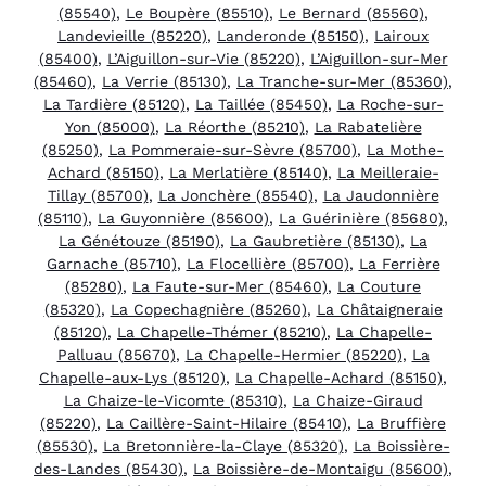
(85540)
,
Le Boupère (85510)
,
Le Bernard (85560)
,
Landevieille (85220)
,
Landeronde (85150)
,
Lairoux
(85400)
,
L’Aiguillon-sur-Vie (85220)
,
L’Aiguillon-sur-Mer
(85460)
,
La Verrie (85130)
,
La Tranche-sur-Mer (85360)
,
La Tardière (85120)
,
La Taillée (85450)
,
La Roche-sur-
Yon (85000)
,
La Réorthe (85210)
,
La Rabatelière
(85250)
,
La Pommeraie-sur-Sèvre (85700)
,
La Mothe-
Achard (85150)
,
La Merlatière (85140)
,
La Meilleraie-
Tillay (85700)
,
La Jonchère (85540)
,
La Jaudonnière
(85110)
,
La Guyonnière (85600)
,
La Guérinière (85680)
,
La Génétouze (85190)
,
La Gaubretière (85130)
,
La
Garnache (85710)
,
La Flocellière (85700)
,
La Ferrière
(85280)
,
La Faute-sur-Mer (85460)
,
La Couture
(85320)
,
La Copechagnière (85260)
,
La Châtaigneraie
(85120)
,
La Chapelle-Thémer (85210)
,
La Chapelle-
Palluau (85670)
,
La Chapelle-Hermier (85220)
,
La
Chapelle-aux-Lys (85120)
,
La Chapelle-Achard (85150)
,
La Chaize-le-Vicomte (85310)
,
La Chaize-Giraud
(85220)
,
La Caillère-Saint-Hilaire (85410)
,
La Bruffière
(85530)
,
La Bretonnière-la-Claye (85320)
,
La Boissière-
des-Landes (85430)
,
La Boissière-de-Montaigu (85600)
,