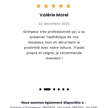
Valérie Morel
22 décembre 2024
tage
Grimpeur très professionnel qui a su
Int
préserver l'esthétique de nos
e et
bouleaux tout en sécurisant la
été
proximité avec notre toiture. Travail
p
 à
propre et soigné, je recommande
tra
vivement !
Nous sommes également disponible à
:
Xanton-Chassenon (85240)
,
Vouvant (85120)
,
Vouillé-