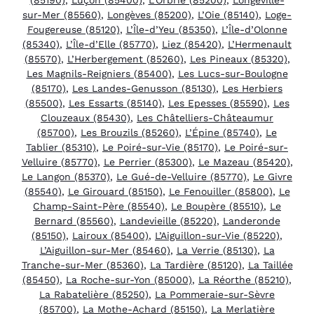
sur-Mer (85560)
,
Longèves (85200)
,
L’Oie (85140)
,
Loge-
Fougereuse (85120)
,
L’Île-d’Yeu (85350)
,
L’Île-d’Olonne
(85340)
,
L’Île-d’Elle (85770)
,
Liez (85420)
,
L’Hermenault
(85570)
,
L’Herbergement (85260)
,
Les Pineaux (85320)
,
Les Magnils-Reigniers (85400)
,
Les Lucs-sur-Boulogne
(85170)
,
Les Landes-Genusson (85130)
,
Les Herbiers
(85500)
,
Les Essarts (85140)
,
Les Epesses (85590)
,
Les
Clouzeaux (85430)
,
Les Châtelliers-Châteaumur
(85700)
,
Les Brouzils (85260)
,
L’Épine (85740)
,
Le
Tablier (85310)
,
Le Poiré-sur-Vie (85170)
,
Le Poiré-sur-
Velluire (85770)
,
Le Perrier (85300)
,
Le Mazeau (85420)
,
Le Langon (85370)
,
Le Gué-de-Velluire (85770)
,
Le Givre
(85540)
,
Le Girouard (85150)
,
Le Fenouiller (85800)
,
Le
Champ-Saint-Père (85540)
,
Le Boupère (85510)
,
Le
Bernard (85560)
,
Landevieille (85220)
,
Landeronde
(85150)
,
Lairoux (85400)
,
L’Aiguillon-sur-Vie (85220)
,
L’Aiguillon-sur-Mer (85460)
,
La Verrie (85130)
,
La
Tranche-sur-Mer (85360)
,
La Tardière (85120)
,
La Taillée
(85450)
,
La Roche-sur-Yon (85000)
,
La Réorthe (85210)
,
La Rabatelière (85250)
,
La Pommeraie-sur-Sèvre
(85700)
,
La Mothe-Achard (85150)
,
La Merlatière