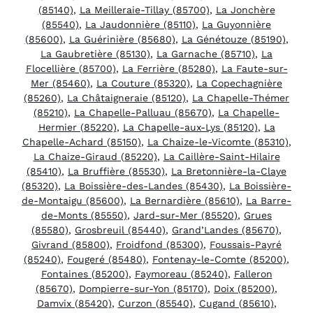
(85140)
,
La Meilleraie-Tillay (85700)
,
La Jonchère
(85540)
,
La Jaudonnière (85110)
,
La Guyonnière
(85600)
,
La Guérinière (85680)
,
La Génétouze (85190)
,
La Gaubretière (85130)
,
La Garnache (85710)
,
La
Flocellière (85700)
,
La Ferrière (85280)
,
La Faute-sur-
Mer (85460)
,
La Couture (85320)
,
La Copechagnière
(85260)
,
La Châtaigneraie (85120)
,
La Chapelle-Thémer
(85210)
,
La Chapelle-Palluau (85670)
,
La Chapelle-
Hermier (85220)
,
La Chapelle-aux-Lys (85120)
,
La
Chapelle-Achard (85150)
,
La Chaize-le-Vicomte (85310)
,
La Chaize-Giraud (85220)
,
La Caillère-Saint-Hilaire
(85410)
,
La Bruffière (85530)
,
La Bretonnière-la-Claye
(85320)
,
La Boissière-des-Landes (85430)
,
La Boissière-
de-Montaigu (85600)
,
La Bernardière (85610)
,
La Barre-
de-Monts (85550)
,
Jard-sur-Mer (85520)
,
Grues
(85580)
,
Grosbreuil (85440)
,
Grand’Landes (85670)
,
Givrand (85800)
,
Froidfond (85300)
,
Foussais-Payré
(85240)
,
Fougeré (85480)
,
Fontenay-le-Comte (85200)
,
Fontaines (85200)
,
Faymoreau (85240)
,
Falleron
(85670)
,
Dompierre-sur-Yon (85170)
,
Doix (85200)
,
Damvix (85420)
,
Curzon (85540)
,
Cugand (85610)
,