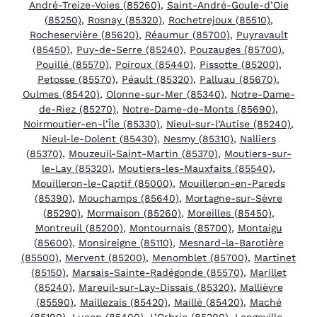
André-Treize-Voies (85260)
,
Saint-André-Goule-d’Oie
(85250)
,
Rosnay (85320)
,
Rochetrejoux (85510)
,
Rocheservière (85620)
,
Réaumur (85700)
,
Puyravault
(85450)
,
Puy-de-Serre (85240)
,
Pouzauges (85700)
,
Pouillé (85570)
,
Poiroux (85440)
,
Pissotte (85200)
,
Petosse (85570)
,
Péault (85320)
,
Palluau (85670)
,
Oulmes (85420)
,
Olonne-sur-Mer (85340)
,
Notre-Dame-
de-Riez (85270)
,
Notre-Dame-de-Monts (85690)
,
Noirmoutier-en-l’Île (85330)
,
Nieul-sur-l’Autise (85240)
,
Nieul-le-Dolent (85430)
,
Nesmy (85310)
,
Nalliers
(85370)
,
Mouzeuil-Saint-Martin (85370)
,
Moutiers-sur-
le-Lay (85320)
,
Moutiers-les-Mauxfaits (85540)
,
Mouilleron-le-Captif (85000)
,
Mouilleron-en-Pareds
(85390)
,
Mouchamps (85640)
,
Mortagne-sur-Sèvre
(85290)
,
Mormaison (85260)
,
Moreilles (85450)
,
Montreuil (85200)
,
Montournais (85700)
,
Montaigu
(85600)
,
Monsireigne (85110)
,
Mesnard-la-Barotière
(85500)
,
Mervent (85200)
,
Menomblet (85700)
,
Martinet
(85150)
,
Marsais-Sainte-Radégonde (85570)
,
Marillet
(85240)
,
Mareuil-sur-Lay-Dissais (85320)
,
Mallièvre
(85590)
,
Maillezais (85420)
,
Maillé (85420)
,
Maché
(85190)
,
Luçon (85400)
,
L’Orbrie (85200)
,
Longeville-