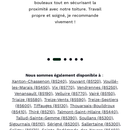
e et
bouleaux tout en sécurisant la
été
proximité avec notre toiture. Travail
p
 à
propre et soigné, je recommande
tra
vivement !
Nous sommes également disponible à
:
Xanton-Chassenon (85240)
,
Vouvant (85120)
,
Vouillé-
les-Marais (85450)
,
Vix (85770)
,
Vendrennes (85250)
,
Venansault (85190)
,
Velluire (85770)
,
Vairé (85150)
,
Triaize (85580)
,
Treize-Vents (85590)
,
Treize-Septiers
(85600)
,
Tiffauges (85130)
,
Thouarsais-Bouildroux
(85410)
,
Thiré (85210)
,
Talmont-Saint-Hilaire (85440)
,
Tallud-Sainte-Gemme (85390)
,
Soullans (85300)
,
Sigournais (85110)
,
Sérigné (85200)
,
Sallertaine (85300)
,
Saligny (85170)
,
Sainte-Radégonde-des-Noyers (85450)
,