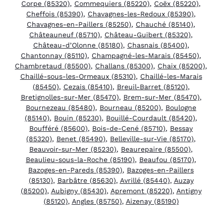
Corpe (85320)
,
Commequiers (85220)
,
Coëx (85220)
,
Cheffois (85390)
,
Chavagnes-les-Redoux (85390)
,
Chavagnes-en-Paillers (85250)
,
Chauché (85140)
,
Châteauneuf (85710)
,
Château-Guibert (85320)
,
Château-d’Olonne (85180)
,
Chasnais (85400)
,
Chantonnay (85110)
,
Champagné-les-Marais (85450)
,
Chambretaud (85500)
,
Challans (85300)
,
Chaix (85200)
,
Chaillé-sous-les-Ormeaux (85310)
,
Chaillé-les-Marais
(85450)
,
Cezais (85410)
,
Breuil-Barret (85120)
,
Bretignolles-sur-Mer (85470)
,
Brem-sur-Mer (85470)
,
Bournezeau (85480)
,
Bourneau (85200)
,
Boulogne
(85140)
,
Bouin (85230)
,
Bouillé-Courdault (85420)
,
Boufféré (85600)
,
Bois-de-Cené (85710)
,
Bessay
(85320)
,
Benet (85490)
,
Belleville-sur-Vie (85170)
,
Beauvoir-sur-Mer (85230)
,
Beaurepaire (85500)
,
Beaulieu-sous-la-Roche (85190)
,
Beaufou (85170)
,
Bazoges-en-Pareds (85390)
,
Bazoges-en-Paillers
(85130)
,
Barbâtre (85630)
,
Avrillé (85440)
,
Auzay
(85200)
,
Aubigny (85430)
,
Apremont (85220)
,
Antigny
(85120)
,
Angles (85750)
,
Aizenay (85190)