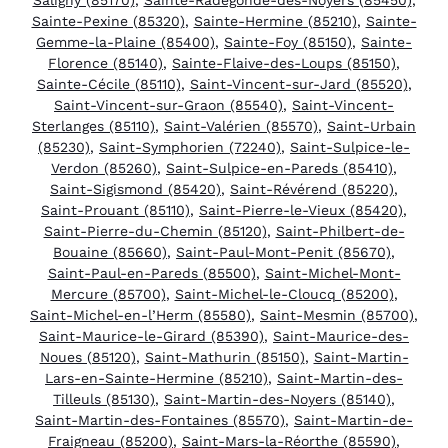
Sainte-Pexine (85320)
,
Sainte-Hermine (85210)
,
Sainte-
Gemme-la-Plaine (85400)
,
Sainte-Foy (85150)
,
Sainte-
Florence (85140)
,
Sainte-Flaive-des-Loups (85150)
,
Sainte-Cécile (85110)
,
Saint-Vincent-sur-Jard (85520)
,
Saint-Vincent-sur-Graon (85540)
,
Saint-Vincent-
Sterlanges (85110)
,
Saint-Valérien (85570)
,
Saint-Urbain
(85230)
,
Saint-Symphorien (72240)
,
Saint-Sulpice-le-
Verdon (85260)
,
Saint-Sulpice-en-Pareds (85410)
,
Saint-Sigismond (85420)
,
Saint-Révérend (85220)
,
Saint-Prouant (85110)
,
Saint-Pierre-le-Vieux (85420)
,
Saint-Pierre-du-Chemin (85120)
,
Saint-Philbert-de-
Bouaine (85660)
,
Saint-Paul-Mont-Penit (85670)
,
Saint-Paul-en-Pareds (85500)
,
Saint-Michel-Mont-
Mercure (85700)
,
Saint-Michel-le-Cloucq (85200)
,
Saint-Michel-en-l’Herm (85580)
,
Saint-Mesmin (85700)
,
Saint-Maurice-le-Girard (85390)
,
Saint-Maurice-des-
Noues (85120)
,
Saint-Mathurin (85150)
,
Saint-Martin-
Lars-en-Sainte-Hermine (85210)
,
Saint-Martin-des-
Tilleuls (85130)
,
Saint-Martin-des-Noyers (85140)
,
Saint-Martin-des-Fontaines (85570)
,
Saint-Martin-de-
Fraigneau (85200)
,
Saint-Mars-la-Réorthe (85590)
,