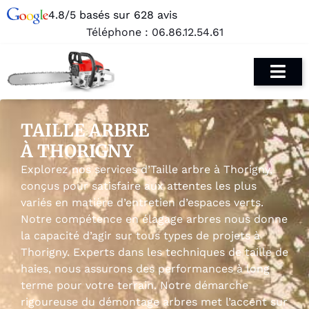
4.8/5 basés sur 628 avis
Téléphone :
06.86.12.54.61
TAILLE ARBRE
À THORIGNY
Explorez nos services d’Taille arbre à Thorigny,
conçus pour satisfaire aux attentes les plus
variés en matière d’entretien d’espaces verts.
Notre compétence en élagage arbres nous donne
la capacité d’agir sur tous types de projets à
Thorigny. Experts dans les techniques de taille de
haies, nous assurons des performances à long
terme pour votre terrain. Notre démarche
rigoureuse du démontage arbres met l’accent sur