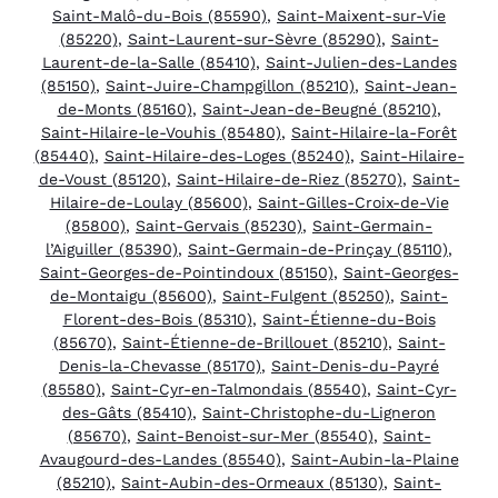
Saint-Malô-du-Bois (85590)
,
Saint-Maixent-sur-Vie
(85220)
,
Saint-Laurent-sur-Sèvre (85290)
,
Saint-
Laurent-de-la-Salle (85410)
,
Saint-Julien-des-Landes
(85150)
,
Saint-Juire-Champgillon (85210)
,
Saint-Jean-
de-Monts (85160)
,
Saint-Jean-de-Beugné (85210)
,
Saint-Hilaire-le-Vouhis (85480)
,
Saint-Hilaire-la-Forêt
(85440)
,
Saint-Hilaire-des-Loges (85240)
,
Saint-Hilaire-
de-Voust (85120)
,
Saint-Hilaire-de-Riez (85270)
,
Saint-
Hilaire-de-Loulay (85600)
,
Saint-Gilles-Croix-de-Vie
(85800)
,
Saint-Gervais (85230)
,
Saint-Germain-
l’Aiguiller (85390)
,
Saint-Germain-de-Prinçay (85110)
,
Saint-Georges-de-Pointindoux (85150)
,
Saint-Georges-
de-Montaigu (85600)
,
Saint-Fulgent (85250)
,
Saint-
Florent-des-Bois (85310)
,
Saint-Étienne-du-Bois
(85670)
,
Saint-Étienne-de-Brillouet (85210)
,
Saint-
Denis-la-Chevasse (85170)
,
Saint-Denis-du-Payré
(85580)
,
Saint-Cyr-en-Talmondais (85540)
,
Saint-Cyr-
des-Gâts (85410)
,
Saint-Christophe-du-Ligneron
(85670)
,
Saint-Benoist-sur-Mer (85540)
,
Saint-
Avaugourd-des-Landes (85540)
,
Saint-Aubin-la-Plaine
(85210)
,
Saint-Aubin-des-Ormeaux (85130)
,
Saint-