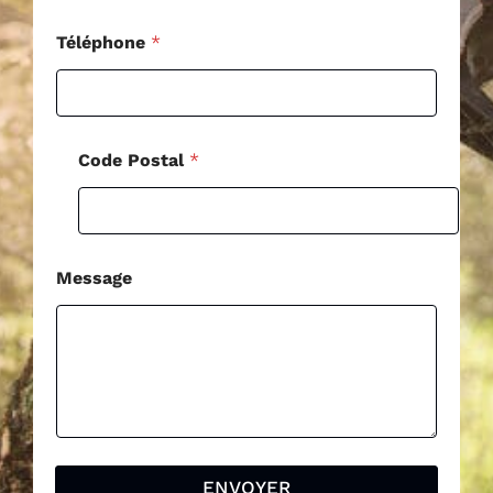
*
Téléphone
*
Code Postal
*
Message
ENVOYER