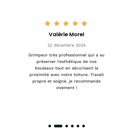
Valérie Morel
22 décembre 2024
tage
Grimpeur très professionnel qui a su
Int
préserver l'esthétique de nos
e et
bouleaux tout en sécurisant la
été
proximité avec notre toiture. Travail
p
 à
propre et soigné, je recommande
tra
vivement !