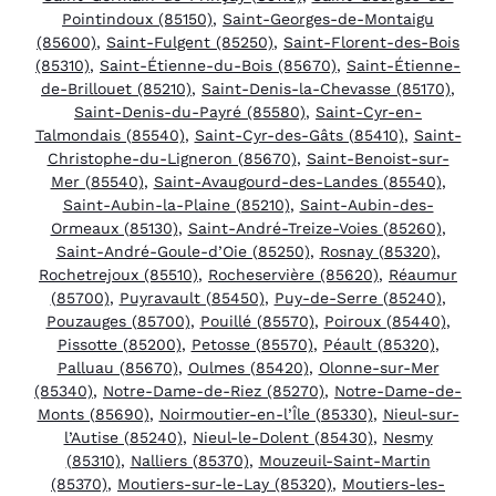
Pointindoux (85150)
,
Saint-Georges-de-Montaigu
(85600)
,
Saint-Fulgent (85250)
,
Saint-Florent-des-Bois
(85310)
,
Saint-Étienne-du-Bois (85670)
,
Saint-Étienne-
de-Brillouet (85210)
,
Saint-Denis-la-Chevasse (85170)
,
Saint-Denis-du-Payré (85580)
,
Saint-Cyr-en-
Talmondais (85540)
,
Saint-Cyr-des-Gâts (85410)
,
Saint-
Christophe-du-Ligneron (85670)
,
Saint-Benoist-sur-
Mer (85540)
,
Saint-Avaugourd-des-Landes (85540)
,
Saint-Aubin-la-Plaine (85210)
,
Saint-Aubin-des-
Ormeaux (85130)
,
Saint-André-Treize-Voies (85260)
,
Saint-André-Goule-d’Oie (85250)
,
Rosnay (85320)
,
Rochetrejoux (85510)
,
Rocheservière (85620)
,
Réaumur
(85700)
,
Puyravault (85450)
,
Puy-de-Serre (85240)
,
Pouzauges (85700)
,
Pouillé (85570)
,
Poiroux (85440)
,
Pissotte (85200)
,
Petosse (85570)
,
Péault (85320)
,
Palluau (85670)
,
Oulmes (85420)
,
Olonne-sur-Mer
(85340)
,
Notre-Dame-de-Riez (85270)
,
Notre-Dame-de-
Monts (85690)
,
Noirmoutier-en-l’Île (85330)
,
Nieul-sur-
l’Autise (85240)
,
Nieul-le-Dolent (85430)
,
Nesmy
(85310)
,
Nalliers (85370)
,
Mouzeuil-Saint-Martin
(85370)
,
Moutiers-sur-le-Lay (85320)
,
Moutiers-les-