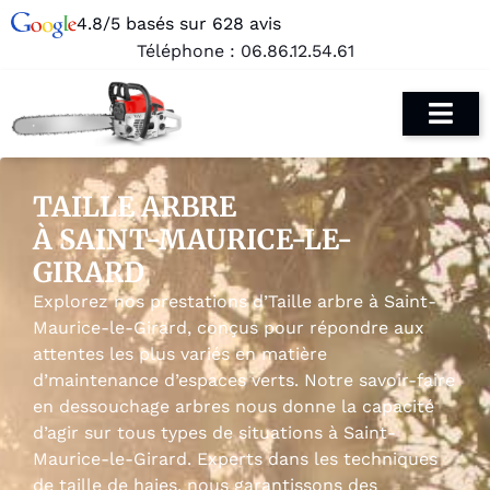
4.8/5 basés sur 628 avis
Téléphone :
06.86.12.54.61
TAILLE ARBRE
À SAINT-MAURICE-LE-
GIRARD
Explorez nos prestations d’Taille arbre à Saint-
Maurice-le-Girard, conçus pour répondre aux
attentes les plus variés en matière
d’maintenance d’espaces verts. Notre savoir-faire
en dessouchage arbres nous donne la capacité
d’agir sur tous types de situations à Saint-
Maurice-le-Girard. Experts dans les techniques
de taille de haies, nous garantissons des