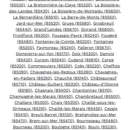
(85530)
,
La Bretonnière-la-Claye (85320)
,
La Boissière-
des-Landes (85430)
,
La Boissière-de-Montaigu (85600)
,
La Bernardière (85610)
,
La Barre-de-Monts (85550)
,
Jard-sur-Mer (85520)
,
Grues (85580)
,
Grosbreuil
(85440)
,
Grand’Landes (85670)
,
Givrand (85800)
,
Froidfond (85300)
,
Foussais-Payré (85240)
,
Fougeré
(85480)
,
Fontenay-le-Comte (85200)
,
Fontaines
(85200)
,
Faymoreau (85240)
,
Falleron (85670)
,
Dompierre-sur-Yon (85170)
,
Doix (85200)
,
Damvix
(85420)
,
Curzon (85540)
,
Cugand (85610)
,
Corpe
(85320)
,
Commequiers (85220)
,
Coëx (85220)
,
Cheffois
(85390)
,
Chavagnes-les-Redoux (85390)
,
Chavagnes-
en-Paillers (85250)
,
Chauché (85140)
,
Châteauneuf
(85710)
,
Château-Guibert (85320)
,
Château-d’Olonne
(85180)
,
Chasnais (85400)
,
Chantonnay (85110)
,
Champagné-les-Marais (85450)
,
Chambretaud (85500)
,
Challans (85300)
,
Chaix (85200)
,
Chaillé-sous-les-
Ormeaux (85310)
,
Chaillé-les-Marais (85450)
,
Cezais
(85410)
,
Breuil-Barret (85120)
,
Bretignolles-sur-Mer
(85470)
,
Brem-sur-Mer (85470)
,
Bournezeau (85480)
,
Bourneau (85200)
,
Boulogne (85140)
,
Bouin (85230)
,