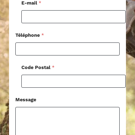
l
E-mail
*
C
o
d
e
Téléphone
*
Code Postal
*
Message