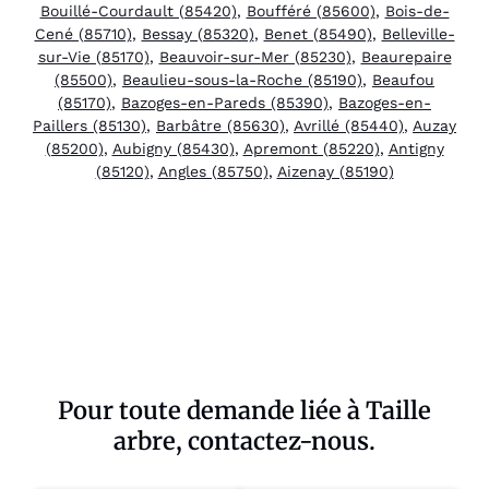
Bouillé-Courdault (85420)
,
Boufféré (85600)
,
Bois-de-
Cené (85710)
,
Bessay (85320)
,
Benet (85490)
,
Belleville-
sur-Vie (85170)
,
Beauvoir-sur-Mer (85230)
,
Beaurepaire
(85500)
,
Beaulieu-sous-la-Roche (85190)
,
Beaufou
(85170)
,
Bazoges-en-Pareds (85390)
,
Bazoges-en-
Paillers (85130)
,
Barbâtre (85630)
,
Avrillé (85440)
,
Auzay
(85200)
,
Aubigny (85430)
,
Apremont (85220)
,
Antigny
(85120)
,
Angles (85750)
,
Aizenay (85190)
Pour toute demande liée à Taille
arbre, contactez-nous.