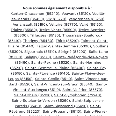
Nous sommes également disponible à
:
Xanton-Chassenon (85240)
,
Vouvant (85120)
,
Vouillé-
les-Marais (85450)
,
Vix (85770)
,
Vendrennes (85250)
,
Venansault (85190)
,
Velluire (85770)
,
Vairé (85150)
,
Triaize (85580)
,
Treize-Vents (85590)
,
Treize-Septiers
(85600)
,
Tiffauges (85130)
,
Thouarsais-Bouildroux
(85410)
,
Thorigny (85480)
,
Thiré (85210)
,
Talmont-Saint-
Hilaire (85440)
,
Tallud-Sainte-Gemme (85390)
,
Soullans
(85300)
,
Sigournais (85110)
,
Sérigné (85200)
,
Sallertaine
(85300)
,
Saligny (85170)
,
Sainte-Radégonde-des-Noyers
(85450)
,
Sainte-Pexine (85320)
,
Sainte-Hermine
(85210)
,
Sainte-Gemme-la-Plaine (85400)
,
Sainte-Foy
(85150)
,
Sainte-Florence (85140)
,
Sainte-Flaive-des-
Loups (85150)
,
Sainte-Cécile (85110)
,
Saint-Vincent-sur-
Jard (85520)
,
Saint-Vincent-sur-Graon (85540)
,
Saint-
Vincent-Sterlanges (85110)
,
Saint-Valérien (85570)
,
Saint-Urbain (85230)
,
Saint-Symphorien (72240)
,
Saint-Sulpice-le-Verdon (85260)
,
Saint-Sulpice-en-
Pareds (85410)
,
Saint-Sigismond (85420)
,
Saint-
Révérend (85220)
,
Saint-Prouant (85110)
,
Saint-Pierre-