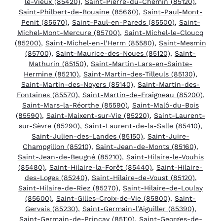
le-Vieux (85420)
,
Saint-Pierre-du-Chemin (85120)
,
Saint-Philbert-de-Bouaine (85660)
,
Saint-Paul-Mont-
Penit (85670)
,
Saint-Paul-en-Pareds (85500)
,
Saint-
Michel-Mont-Mercure (85700)
,
Saint-Michel-le-Cloucq
(85200)
,
Saint-Michel-en-l’Herm (85580)
,
Saint-Mesmin
(85700)
,
Saint-Maurice-des-Noues (85120)
,
Saint-
Mathurin (85150)
,
Saint-Martin-Lars-en-Sainte-
Hermine (85210)
,
Saint-Martin-des-Tilleuls (85130)
,
Saint-Martin-des-Noyers (85140)
,
Saint-Martin-des-
Fontaines (85570)
,
Saint-Martin-de-Fraigneau (85200)
,
Saint-Mars-la-Réorthe (85590)
,
Saint-Malô-du-Bois
(85590)
,
Saint-Maixent-sur-Vie (85220)
,
Saint-Laurent-
sur-Sèvre (85290)
,
Saint-Laurent-de-la-Salle (85410)
,
Saint-Julien-des-Landes (85150)
,
Saint-Juire-
Champgillon (85210)
,
Saint-Jean-de-Monts (85160)
,
Saint-Jean-de-Beugné (85210)
,
Saint-Hilaire-le-Vouhis
(85480)
,
Saint-Hilaire-la-Forêt (85440)
,
Saint-Hilaire-
des-Loges (85240)
,
Saint-Hilaire-de-Voust (85120)
,
Saint-Hilaire-de-Riez (85270)
,
Saint-Hilaire-de-Loulay
(85600)
,
Saint-Gilles-Croix-de-Vie (85800)
,
Saint-
Gervais (85230)
,
Saint-Germain-l’Aiguiller (85390)
,
Saint-Germain-de-Prinçay (85110)
,
Saint-Georges-de-