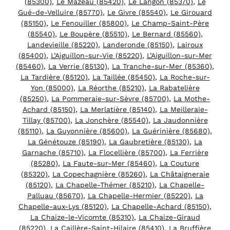
(85300)
,
Le Mazeau (85420)
,
Le Langon (85370)
,
Le
Gué-de-Velluire (85770)
,
Le Givre (85540)
,
Le Girouard
(85150)
,
Le Fenouiller (85800)
,
Le Champ-Saint-Père
(85540)
,
Le Boupère (85510)
,
Le Bernard (85560)
,
Landevieille (85220)
,
Landeronde (85150)
,
Lairoux
(85400)
,
L’Aiguillon-sur-Vie (85220)
,
L’Aiguillon-sur-Mer
(85460)
,
La Verrie (85130)
,
La Tranche-sur-Mer (85360)
,
La Tardière (85120)
,
La Taillée (85450)
,
La Roche-sur-
Yon (85000)
,
La Réorthe (85210)
,
La Rabatelière
(85250)
,
La Pommeraie-sur-Sèvre (85700)
,
La Mothe-
Achard (85150)
,
La Merlatière (85140)
,
La Meilleraie-
Tillay (85700)
,
La Jonchère (85540)
,
La Jaudonnière
(85110)
,
La Guyonnière (85600)
,
La Guérinière (85680)
,
La Génétouze (85190)
,
La Gaubretière (85130)
,
La
Garnache (85710)
,
La Flocellière (85700)
,
La Ferrière
(85280)
,
La Faute-sur-Mer (85460)
,
La Couture
(85320)
,
La Copechagnière (85260)
,
La Châtaigneraie
(85120)
,
La Chapelle-Thémer (85210)
,
La Chapelle-
Palluau (85670)
,
La Chapelle-Hermier (85220)
,
La
Chapelle-aux-Lys (85120)
,
La Chapelle-Achard (85150)
,
La Chaize-le-Vicomte (85310)
,
La Chaize-Giraud
(85220)
,
La Caillère-Saint-Hilaire (85410)
,
La Bruffière