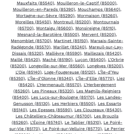
Mauxfaits (85540)
,
Mouilleron-le-Captif (85000)
,
Mouilleron-en-Pareds (85390)
,
Mouchamps (85640)
,
Mortagne-sur-Sèvre (85290)
,
Mormaison (85260)
,
Moreilles (85450)
,
Montreuil (85200)
,
Montournais
(85700)
,
Montaigu (85600)
,
Monsireigne (85110)
,
Mesnard-la-Barotière (85500)
,
Mervent (85200)
,
Menomblet (85700)
,
Martinet (85150)
,
Marsais-Sainte-
Radégonde (85570)
,
Marillet (85240)
,
Mareuil-sur-Lay-
Dissais (85320)
,
Mallièvre (85590)
,
Maillezais (85420)
,
Maillé (85420)
,
Maché (85190)
,
Luçon (85400)
,
L’Orbrie
(85200)
,
Longeville-sur-Mer (85560)
,
Longèves (85200)
,
L’Oie (85140)
,
Loge-Fougereuse (85120)
,
L’Île-d’Yeu
(85350)
,
L’Île-d’Olonne (85340)
,
L’Île-d’Elle (85770)
,
Liez
(85420)
,
L’Hermenault (85570)
,
L’Herbergement
(85260)
,
Les Pineaux (85320)
,
Les Magnils-Reigniers
(85400)
,
Les Lucs-sur-Boulogne (85170)
,
Les Landes-
Genusson (85130)
,
Les Herbiers (85500)
,
Les Essarts
(85140)
,
Les Epesses (85590)
,
Les Clouzeaux (85430)
,
Les Châtelliers-Châteaumur (85700)
,
Les Brouzils
(85260)
,
L’Épine (85740)
,
Le Tablier (85310)
,
Le Poiré-
sur-Vie (85170)
,
Le Poiré-sur-Velluire (85770)
,
Le Perrier