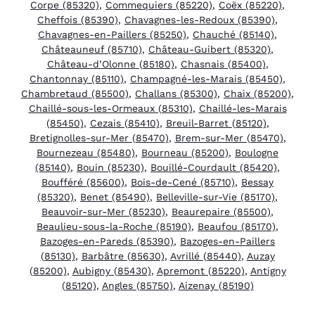
Corpe (85320)
,
Commequiers (85220)
,
Coëx (85220)
,
Cheffois (85390)
,
Chavagnes-les-Redoux (85390)
,
Chavagnes-en-Paillers (85250)
,
Chauché (85140)
,
Châteauneuf (85710)
,
Château-Guibert (85320)
,
Château-d’Olonne (85180)
,
Chasnais (85400)
,
Chantonnay (85110)
,
Champagné-les-Marais (85450)
,
Chambretaud (85500)
,
Challans (85300)
,
Chaix (85200)
,
Chaillé-sous-les-Ormeaux (85310)
,
Chaillé-les-Marais
(85450)
,
Cezais (85410)
,
Breuil-Barret (85120)
,
Bretignolles-sur-Mer (85470)
,
Brem-sur-Mer (85470)
,
Bournezeau (85480)
,
Bourneau (85200)
,
Boulogne
(85140)
,
Bouin (85230)
,
Bouillé-Courdault (85420)
,
Boufféré (85600)
,
Bois-de-Cené (85710)
,
Bessay
(85320)
,
Benet (85490)
,
Belleville-sur-Vie (85170)
,
Beauvoir-sur-Mer (85230)
,
Beaurepaire (85500)
,
Beaulieu-sous-la-Roche (85190)
,
Beaufou (85170)
,
Bazoges-en-Pareds (85390)
,
Bazoges-en-Paillers
(85130)
,
Barbâtre (85630)
,
Avrillé (85440)
,
Auzay
(85200)
,
Aubigny (85430)
,
Apremont (85220)
,
Antigny
(85120)
,
Angles (85750)
,
Aizenay (85190)