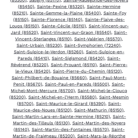
(85450)
,
Sainte-Pexine (85320)
,
Sainte-Hermine
(85210)
,
Sainte-Gemme-la-Plaine (85400)
,
Sainte-Foy
(85150)
,
Sainte-Florence (85140)
,
Sainte-Flaive-des-
Loups (85150)
,
Sainte-Cécile (85110)
,
Saint-Vincent-sur-
Jard (85520)
,
Saint-Vincent-sur-Graon (85540)
,
Saint-
Vincent-Sterlanges (85110)
,
Saint-Valérien (85570)
,
Saint-Urbain (85230)
,
Saint-Symphorien (72240)
,
Saint-Sulpice-le-Verdon (85260)
,
Saint-Sulpice-en-
Pareds (85410)
,
Saint-Sigismond (85420)
,
Saint-
Révérend (85220)
,
Saint-Prouant (85110)
,
Saint-Pierre-
le-Vieux (85420)
,
Saint-Pierre-du-Chemin (85120)
,
Saint-Philbert-de-Bouaine (85660)
,
Saint-Paul-Mont-
Penit (85670)
,
Saint-Paul-en-Pareds (85500)
,
Saint-
Michel-Mont-Mercure (85700)
,
Saint-Michel-le-Cloucq
(85200)
,
Saint-Michel-en-l’Herm (85580)
,
Saint-Mesmin
(85700)
,
Saint-Maurice-le-Girard (85390)
,
Saint-
Maurice-des-Noues (85120)
,
Saint-Mathurin (85150)
,
Saint-Martin-Lars-en-Sainte-Hermine (85210)
,
Saint-
Martin-des-Tilleuls (85130)
,
Saint-Martin-des-Noyers
(85140)
,
Saint-Martin-des-Fontaines (85570)
,
Saint-
Martin-de-Fraigneau (85200)
,
Saint-Mars-la-Réorthe