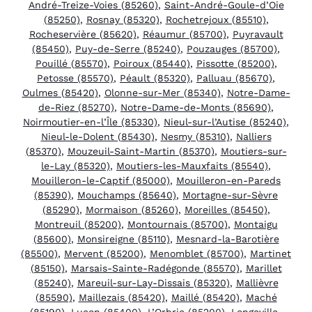
André-Treize-Voies (85260)
,
Saint-André-Goule-d’Oie
(85250)
,
Rosnay (85320)
,
Rochetrejoux (85510)
,
Rocheservière (85620)
,
Réaumur (85700)
,
Puyravault
(85450)
,
Puy-de-Serre (85240)
,
Pouzauges (85700)
,
Pouillé (85570)
,
Poiroux (85440)
,
Pissotte (85200)
,
Petosse (85570)
,
Péault (85320)
,
Palluau (85670)
,
Oulmes (85420)
,
Olonne-sur-Mer (85340)
,
Notre-Dame-
de-Riez (85270)
,
Notre-Dame-de-Monts (85690)
,
Noirmoutier-en-l’Île (85330)
,
Nieul-sur-l’Autise (85240)
,
Nieul-le-Dolent (85430)
,
Nesmy (85310)
,
Nalliers
(85370)
,
Mouzeuil-Saint-Martin (85370)
,
Moutiers-sur-
le-Lay (85320)
,
Moutiers-les-Mauxfaits (85540)
,
Mouilleron-le-Captif (85000)
,
Mouilleron-en-Pareds
(85390)
,
Mouchamps (85640)
,
Mortagne-sur-Sèvre
(85290)
,
Mormaison (85260)
,
Moreilles (85450)
,
Montreuil (85200)
,
Montournais (85700)
,
Montaigu
(85600)
,
Monsireigne (85110)
,
Mesnard-la-Barotière
(85500)
,
Mervent (85200)
,
Menomblet (85700)
,
Martinet
(85150)
,
Marsais-Sainte-Radégonde (85570)
,
Marillet
(85240)
,
Mareuil-sur-Lay-Dissais (85320)
,
Mallièvre
(85590)
,
Maillezais (85420)
,
Maillé (85420)
,
Maché
(85190)
,
Luçon (85400)
,
L’Orbrie (85200)
,
Longeville-