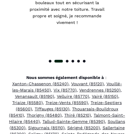
e et
bouleaux tout en sécurisant la
été
proximité avec notre toiture. Travail
p
 à
propre et soigné, je recommande
tra
vivement !
Nous sommes également disponible à
:
Xanton-Chassenon (85240)
,
Vouvant (85120)
,
Vouillé-
les-Marais (85450)
,
Vix (85770)
,
Vendrennes (85250)
,
Venansault (85190)
,
Velluire (85770)
,
Vairé (85150)
,
Triaize (85580)
,
Treize-Vents (85590)
,
Treize-Septiers
(85600)
,
Tiffauges (85130)
,
Thouarsais-Bouildroux
(85410)
,
Thorigny (85480)
,
Thiré (85210)
,
Talmont-Saint-
Hilaire (85440)
,
Tallud-Sainte-Gemme (85390)
,
Soullans
(85300)
,
Sigournais (85110)
,
Sérigné (85200)
,
Sallertaine
(85300)
,
Saligny (85170)
,
Sainte-Radégonde-des-Noyers