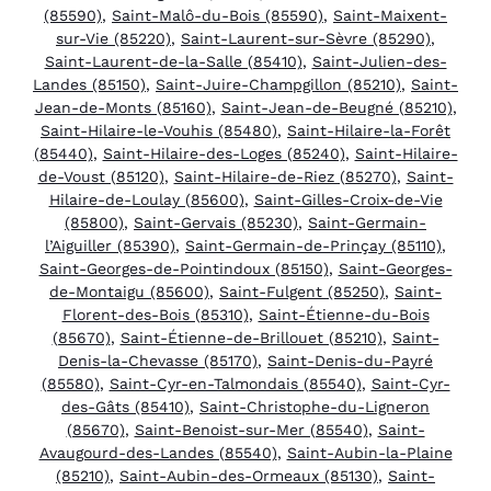
(85590)
,
Saint-Malô-du-Bois (85590)
,
Saint-Maixent-
sur-Vie (85220)
,
Saint-Laurent-sur-Sèvre (85290)
,
Saint-Laurent-de-la-Salle (85410)
,
Saint-Julien-des-
Landes (85150)
,
Saint-Juire-Champgillon (85210)
,
Saint-
Jean-de-Monts (85160)
,
Saint-Jean-de-Beugné (85210)
,
Saint-Hilaire-le-Vouhis (85480)
,
Saint-Hilaire-la-Forêt
(85440)
,
Saint-Hilaire-des-Loges (85240)
,
Saint-Hilaire-
de-Voust (85120)
,
Saint-Hilaire-de-Riez (85270)
,
Saint-
Hilaire-de-Loulay (85600)
,
Saint-Gilles-Croix-de-Vie
(85800)
,
Saint-Gervais (85230)
,
Saint-Germain-
l’Aiguiller (85390)
,
Saint-Germain-de-Prinçay (85110)
,
Saint-Georges-de-Pointindoux (85150)
,
Saint-Georges-
de-Montaigu (85600)
,
Saint-Fulgent (85250)
,
Saint-
Florent-des-Bois (85310)
,
Saint-Étienne-du-Bois
(85670)
,
Saint-Étienne-de-Brillouet (85210)
,
Saint-
Denis-la-Chevasse (85170)
,
Saint-Denis-du-Payré
(85580)
,
Saint-Cyr-en-Talmondais (85540)
,
Saint-Cyr-
des-Gâts (85410)
,
Saint-Christophe-du-Ligneron
(85670)
,
Saint-Benoist-sur-Mer (85540)
,
Saint-
Avaugourd-des-Landes (85540)
,
Saint-Aubin-la-Plaine
(85210)
,
Saint-Aubin-des-Ormeaux (85130)
,
Saint-