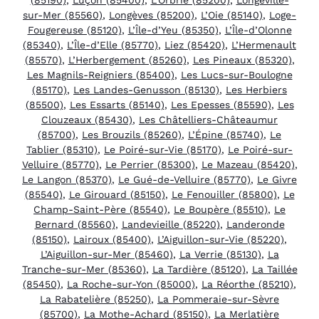
sur-Mer (85560)
,
Longèves (85200)
,
L’Oie (85140)
,
Loge-
Fougereuse (85120)
,
L’Île-d’Yeu (85350)
,
L’Île-d’Olonne
(85340)
,
L’Île-d’Elle (85770)
,
Liez (85420)
,
L’Hermenault
(85570)
,
L’Herbergement (85260)
,
Les Pineaux (85320)
,
Les Magnils-Reigniers (85400)
,
Les Lucs-sur-Boulogne
(85170)
,
Les Landes-Genusson (85130)
,
Les Herbiers
(85500)
,
Les Essarts (85140)
,
Les Epesses (85590)
,
Les
Clouzeaux (85430)
,
Les Châtelliers-Châteaumur
(85700)
,
Les Brouzils (85260)
,
L’Épine (85740)
,
Le
Tablier (85310)
,
Le Poiré-sur-Vie (85170)
,
Le Poiré-sur-
Velluire (85770)
,
Le Perrier (85300)
,
Le Mazeau (85420)
,
Le Langon (85370)
,
Le Gué-de-Velluire (85770)
,
Le Givre
(85540)
,
Le Girouard (85150)
,
Le Fenouiller (85800)
,
Le
Champ-Saint-Père (85540)
,
Le Boupère (85510)
,
Le
Bernard (85560)
,
Landevieille (85220)
,
Landeronde
(85150)
,
Lairoux (85400)
,
L’Aiguillon-sur-Vie (85220)
,
L’Aiguillon-sur-Mer (85460)
,
La Verrie (85130)
,
La
Tranche-sur-Mer (85360)
,
La Tardière (85120)
,
La Taillée
(85450)
,
La Roche-sur-Yon (85000)
,
La Réorthe (85210)
,
La Rabatelière (85250)
,
La Pommeraie-sur-Sèvre
(85700)
,
La Mothe-Achard (85150)
,
La Merlatière