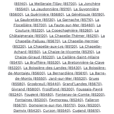
(85140)
,
La Meilleraie-Tillay (85700)
,
La Jonchère
(85540)
,
La Jaudonnière (85110)
,
La Guyonnière
(85600)
,
La Guérinière (85680)
,
La Génétouze (85190)
,
La Gaubretière (85130)
,
La Garnache (85710)
,
La
Flocellière (85700)
,
La Faute-sur-Mer (85460)
,
La
Couture (85320)
,
La Copechagnière (85260)
,
La
Châtaigneraie (85120)
,
La Chapelle-Thémer (85210)
,
La
Chapelle-Palluau (85670)
,
La Chapelle-Hermier
(85220)
,
La Chapelle-aux-Lys (85120)
,
La Chapelle-
Achard (85150)
,
La Chaize-le-Vicomte (85310)
,
La
Chaize-Giraud (85220)
,
La Caillère-Saint-Hilaire
(85410)
,
La Bruffière (85530)
,
La Bretonnière-la-Claye
(85320)
,
La Boissière-des-Landes (85430)
,
La Boissière-
de-Montaigu (85600)
,
La Bernardière (85610)
,
La Barre-
de-Monts (85550)
,
Jard-sur-Mer (85520)
,
Grues
(85580)
,
Grosbreuil (85440)
,
Grand’Landes (85670)
,
Givrand (85800)
,
Froidfond (85300)
,
Foussais-Payré
(85240)
,
Fougeré (85480)
,
Fontenay-le-Comte (85200)
,
Fontaines (85200)
,
Faymoreau (85240)
,
Falleron
(85670)
,
Dompierre-sur-Yon (85170)
,
Doix (85200)
,
Damvix (85420)
,
Curzon (85540)
,
Cugand (85610)
,