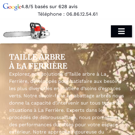
4.8/5 basés sur 628 avis
Téléphone :
06.86.12.54.61
TAILLE ARBRE
À LA FERRIÈRE
Explorez nos solutions d’Taille arbre à La
Ferrière, développés pour satisfaire aux besoins
les plus diversifiés en matière d’soins d’espaces
verts. Notre savoir-faire en abattage arbres nous
donne la capacité d’intervenir sur tous types de
situations à La Ferrière. Experts dans les
procédés de débroussaillage, nous promettons
des performances durables pour votre espace
extérieur. Notre approche rigoureuse du