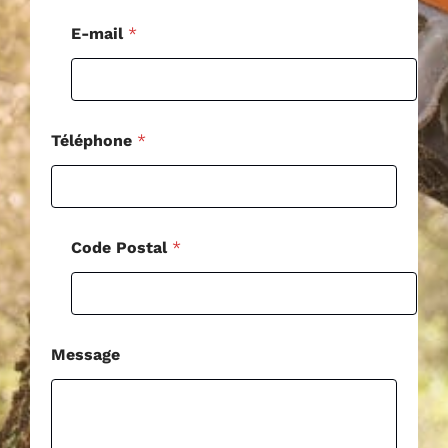
a
l
E-mail
*
N
o
m
Téléphone
*
Code Postal
*
Message