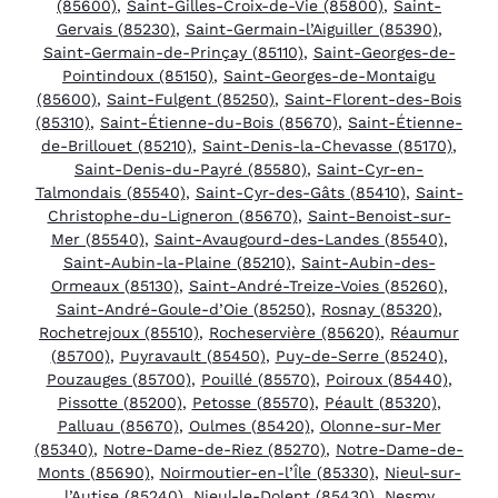
(85600)
,
Saint-Gilles-Croix-de-Vie (85800)
,
Saint-
Gervais (85230)
,
Saint-Germain-l’Aiguiller (85390)
,
Saint-Germain-de-Prinçay (85110)
,
Saint-Georges-de-
Pointindoux (85150)
,
Saint-Georges-de-Montaigu
(85600)
,
Saint-Fulgent (85250)
,
Saint-Florent-des-Bois
(85310)
,
Saint-Étienne-du-Bois (85670)
,
Saint-Étienne-
de-Brillouet (85210)
,
Saint-Denis-la-Chevasse (85170)
,
Saint-Denis-du-Payré (85580)
,
Saint-Cyr-en-
Talmondais (85540)
,
Saint-Cyr-des-Gâts (85410)
,
Saint-
Christophe-du-Ligneron (85670)
,
Saint-Benoist-sur-
Mer (85540)
,
Saint-Avaugourd-des-Landes (85540)
,
Saint-Aubin-la-Plaine (85210)
,
Saint-Aubin-des-
Ormeaux (85130)
,
Saint-André-Treize-Voies (85260)
,
Saint-André-Goule-d’Oie (85250)
,
Rosnay (85320)
,
Rochetrejoux (85510)
,
Rocheservière (85620)
,
Réaumur
(85700)
,
Puyravault (85450)
,
Puy-de-Serre (85240)
,
Pouzauges (85700)
,
Pouillé (85570)
,
Poiroux (85440)
,
Pissotte (85200)
,
Petosse (85570)
,
Péault (85320)
,
Palluau (85670)
,
Oulmes (85420)
,
Olonne-sur-Mer
(85340)
,
Notre-Dame-de-Riez (85270)
,
Notre-Dame-de-
Monts (85690)
,
Noirmoutier-en-l’Île (85330)
,
Nieul-sur-
l’Autise (85240)
,
Nieul-le-Dolent (85430)
,
Nesmy