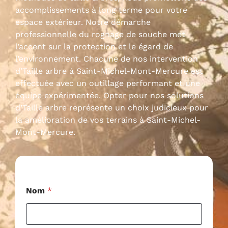
accomplissements à long terme pour votre
espace extérieur. Notre démarche
professionnelle du rognage de souche met
l’accent sur la protection et le égard de
l’environnement. Chacune de nos intervention
d’Taille arbre à Saint-Michel-Mont-Mercure est
effectuée avec un outillage performant et une
équipe expérimentée. Opter pour nos solutions
d’Taille arbre représente un choix judicieux pour
la amélioration de vos terrains à Saint-Michel-
Mont-Mercure.
*
Nom
*
P
o
s
t