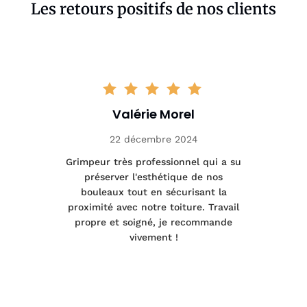
Les retours positifs de nos clients
Valérie Morel
22 décembre 2024
tage
Grimpeur très professionnel qui a su
Int
préserver l'esthétique de nos
e et
bouleaux tout en sécurisant la
été
proximité avec notre toiture. Travail
p
 à
propre et soigné, je recommande
tra
vivement !