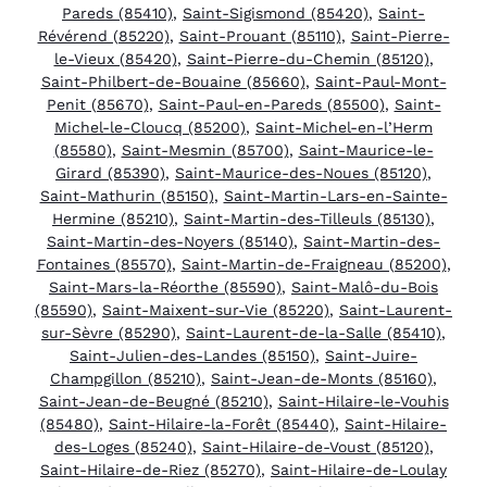
Pareds (85410)
,
Saint-Sigismond (85420)
,
Saint-
Révérend (85220)
,
Saint-Prouant (85110)
,
Saint-Pierre-
le-Vieux (85420)
,
Saint-Pierre-du-Chemin (85120)
,
Saint-Philbert-de-Bouaine (85660)
,
Saint-Paul-Mont-
Penit (85670)
,
Saint-Paul-en-Pareds (85500)
,
Saint-
Michel-le-Cloucq (85200)
,
Saint-Michel-en-l’Herm
(85580)
,
Saint-Mesmin (85700)
,
Saint-Maurice-le-
Girard (85390)
,
Saint-Maurice-des-Noues (85120)
,
Saint-Mathurin (85150)
,
Saint-Martin-Lars-en-Sainte-
Hermine (85210)
,
Saint-Martin-des-Tilleuls (85130)
,
Saint-Martin-des-Noyers (85140)
,
Saint-Martin-des-
Fontaines (85570)
,
Saint-Martin-de-Fraigneau (85200)
,
Saint-Mars-la-Réorthe (85590)
,
Saint-Malô-du-Bois
(85590)
,
Saint-Maixent-sur-Vie (85220)
,
Saint-Laurent-
sur-Sèvre (85290)
,
Saint-Laurent-de-la-Salle (85410)
,
Saint-Julien-des-Landes (85150)
,
Saint-Juire-
Champgillon (85210)
,
Saint-Jean-de-Monts (85160)
,
Saint-Jean-de-Beugné (85210)
,
Saint-Hilaire-le-Vouhis
(85480)
,
Saint-Hilaire-la-Forêt (85440)
,
Saint-Hilaire-
des-Loges (85240)
,
Saint-Hilaire-de-Voust (85120)
,
Saint-Hilaire-de-Riez (85270)
,
Saint-Hilaire-de-Loulay