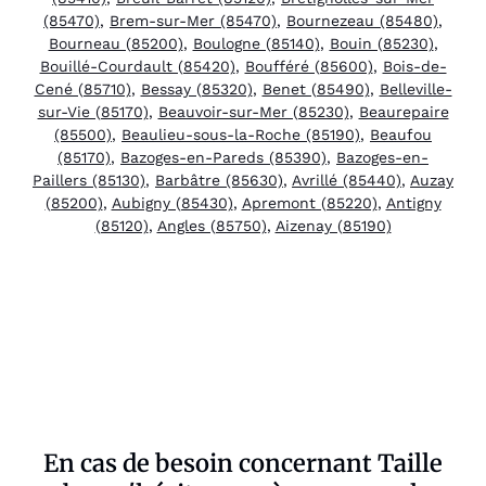
(85470)
,
Brem-sur-Mer (85470)
,
Bournezeau (85480)
,
Bourneau (85200)
,
Boulogne (85140)
,
Bouin (85230)
,
Bouillé-Courdault (85420)
,
Boufféré (85600)
,
Bois-de-
Cené (85710)
,
Bessay (85320)
,
Benet (85490)
,
Belleville-
sur-Vie (85170)
,
Beauvoir-sur-Mer (85230)
,
Beaurepaire
(85500)
,
Beaulieu-sous-la-Roche (85190)
,
Beaufou
(85170)
,
Bazoges-en-Pareds (85390)
,
Bazoges-en-
Paillers (85130)
,
Barbâtre (85630)
,
Avrillé (85440)
,
Auzay
(85200)
,
Aubigny (85430)
,
Apremont (85220)
,
Antigny
(85120)
,
Angles (85750)
,
Aizenay (85190)
En cas de besoin concernant Taille