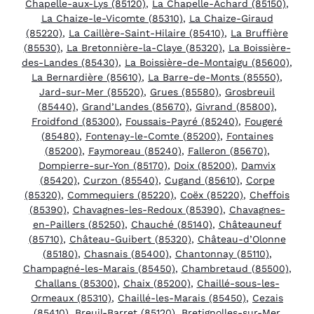
Chapelle-aux-Lys (85120)
,
La Chapelle-Achard (85150)
,
La Chaize-le-Vicomte (85310)
,
La Chaize-Giraud
(85220)
,
La Caillère-Saint-Hilaire (85410)
,
La Bruffière
(85530)
,
La Bretonnière-la-Claye (85320)
,
La Boissière-
des-Landes (85430)
,
La Boissière-de-Montaigu (85600)
,
La Bernardière (85610)
,
La Barre-de-Monts (85550)
,
Jard-sur-Mer (85520)
,
Grues (85580)
,
Grosbreuil
(85440)
,
Grand’Landes (85670)
,
Givrand (85800)
,
Froidfond (85300)
,
Foussais-Payré (85240)
,
Fougeré
(85480)
,
Fontenay-le-Comte (85200)
,
Fontaines
(85200)
,
Faymoreau (85240)
,
Falleron (85670)
,
Dompierre-sur-Yon (85170)
,
Doix (85200)
,
Damvix
(85420)
,
Curzon (85540)
,
Cugand (85610)
,
Corpe
(85320)
,
Commequiers (85220)
,
Coëx (85220)
,
Cheffois
(85390)
,
Chavagnes-les-Redoux (85390)
,
Chavagnes-
en-Paillers (85250)
,
Chauché (85140)
,
Châteauneuf
(85710)
,
Château-Guibert (85320)
,
Château-d’Olonne
(85180)
,
Chasnais (85400)
,
Chantonnay (85110)
,
Champagné-les-Marais (85450)
,
Chambretaud (85500)
,
Challans (85300)
,
Chaix (85200)
,
Chaillé-sous-les-
Ormeaux (85310)
,
Chaillé-les-Marais (85450)
,
Cezais
(85410)
,
Breuil-Barret (85120)
,
Bretignolles-sur-Mer