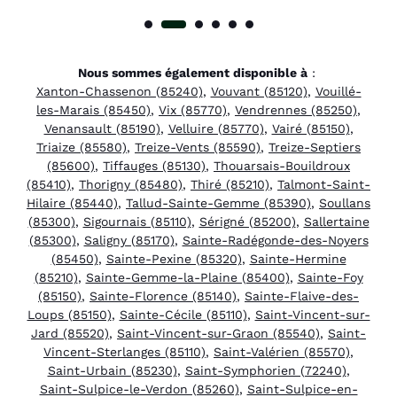
Nous sommes également disponible à
:
Xanton-Chassenon (85240)
,
Vouvant (85120)
,
Vouillé-
les-Marais (85450)
,
Vix (85770)
,
Vendrennes (85250)
,
Venansault (85190)
,
Velluire (85770)
,
Vairé (85150)
,
Triaize (85580)
,
Treize-Vents (85590)
,
Treize-Septiers
(85600)
,
Tiffauges (85130)
,
Thouarsais-Bouildroux
(85410)
,
Thorigny (85480)
,
Thiré (85210)
,
Talmont-Saint-
Hilaire (85440)
,
Tallud-Sainte-Gemme (85390)
,
Soullans
(85300)
,
Sigournais (85110)
,
Sérigné (85200)
,
Sallertaine
(85300)
,
Saligny (85170)
,
Sainte-Radégonde-des-Noyers
(85450)
,
Sainte-Pexine (85320)
,
Sainte-Hermine
(85210)
,
Sainte-Gemme-la-Plaine (85400)
,
Sainte-Foy
(85150)
,
Sainte-Florence (85140)
,
Sainte-Flaive-des-
Loups (85150)
,
Sainte-Cécile (85110)
,
Saint-Vincent-sur-
Jard (85520)
,
Saint-Vincent-sur-Graon (85540)
,
Saint-
Vincent-Sterlanges (85110)
,
Saint-Valérien (85570)
,
Saint-Urbain (85230)
,
Saint-Symphorien (72240)
,
Saint-Sulpice-le-Verdon (85260)
,
Saint-Sulpice-en-