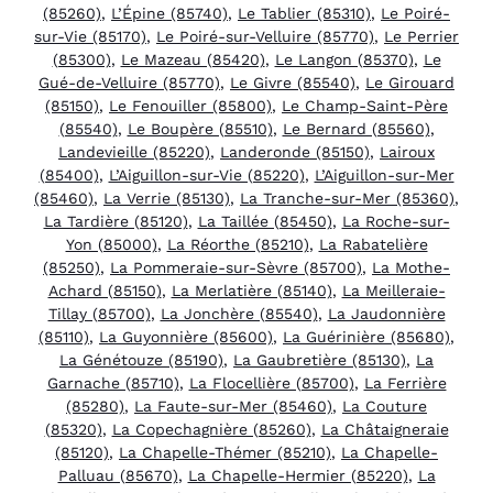
(85260)
,
L’Épine (85740)
,
Le Tablier (85310)
,
Le Poiré-
sur-Vie (85170)
,
Le Poiré-sur-Velluire (85770)
,
Le Perrier
(85300)
,
Le Mazeau (85420)
,
Le Langon (85370)
,
Le
Gué-de-Velluire (85770)
,
Le Givre (85540)
,
Le Girouard
(85150)
,
Le Fenouiller (85800)
,
Le Champ-Saint-Père
(85540)
,
Le Boupère (85510)
,
Le Bernard (85560)
,
Landevieille (85220)
,
Landeronde (85150)
,
Lairoux
(85400)
,
L’Aiguillon-sur-Vie (85220)
,
L’Aiguillon-sur-Mer
(85460)
,
La Verrie (85130)
,
La Tranche-sur-Mer (85360)
,
La Tardière (85120)
,
La Taillée (85450)
,
La Roche-sur-
Yon (85000)
,
La Réorthe (85210)
,
La Rabatelière
(85250)
,
La Pommeraie-sur-Sèvre (85700)
,
La Mothe-
Achard (85150)
,
La Merlatière (85140)
,
La Meilleraie-
Tillay (85700)
,
La Jonchère (85540)
,
La Jaudonnière
(85110)
,
La Guyonnière (85600)
,
La Guérinière (85680)
,
La Génétouze (85190)
,
La Gaubretière (85130)
,
La
Garnache (85710)
,
La Flocellière (85700)
,
La Ferrière
(85280)
,
La Faute-sur-Mer (85460)
,
La Couture
(85320)
,
La Copechagnière (85260)
,
La Châtaigneraie
(85120)
,
La Chapelle-Thémer (85210)
,
La Chapelle-
Palluau (85670)
,
La Chapelle-Hermier (85220)
,
La