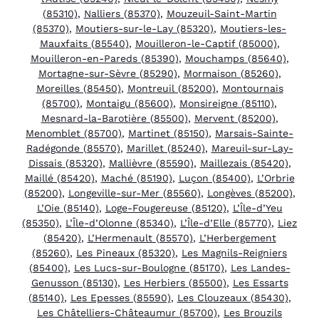
(85310)
,
Nalliers (85370)
,
Mouzeuil-Saint-Martin
(85370)
,
Moutiers-sur-le-Lay (85320)
,
Moutiers-les-
Mauxfaits (85540)
,
Mouilleron-le-Captif (85000)
,
Mouilleron-en-Pareds (85390)
,
Mouchamps (85640)
,
Mortagne-sur-Sèvre (85290)
,
Mormaison (85260)
,
Moreilles (85450)
,
Montreuil (85200)
,
Montournais
(85700)
,
Montaigu (85600)
,
Monsireigne (85110)
,
Mesnard-la-Barotière (85500)
,
Mervent (85200)
,
Menomblet (85700)
,
Martinet (85150)
,
Marsais-Sainte-
Radégonde (85570)
,
Marillet (85240)
,
Mareuil-sur-Lay-
Dissais (85320)
,
Mallièvre (85590)
,
Maillezais (85420)
,
Maillé (85420)
,
Maché (85190)
,
Luçon (85400)
,
L’Orbrie
(85200)
,
Longeville-sur-Mer (85560)
,
Longèves (85200)
,
L’Oie (85140)
,
Loge-Fougereuse (85120)
,
L’Île-d’Yeu
(85350)
,
L’Île-d’Olonne (85340)
,
L’Île-d’Elle (85770)
,
Liez
(85420)
,
L’Hermenault (85570)
,
L’Herbergement
(85260)
,
Les Pineaux (85320)
,
Les Magnils-Reigniers
(85400)
,
Les Lucs-sur-Boulogne (85170)
,
Les Landes-
Genusson (85130)
,
Les Herbiers (85500)
,
Les Essarts
(85140)
,
Les Epesses (85590)
,
Les Clouzeaux (85430)
,
Les Châtelliers-Châteaumur (85700)
,
Les Brouzils