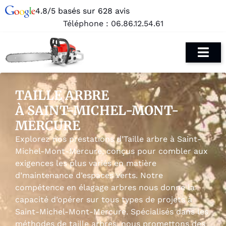
4.8/5 basés sur 628 avis
Téléphone :
06.86.12.54.61
TAILLE ARBRE
À SAINT-MICHEL-MONT-
MERCURE
Explorez nos prestations d’Taille arbre à Saint-
Michel-Mont-Mercure, conçus pour combler aux
exigences les plus variés en matière
d’maintenance d’espaces verts. Notre
compétence en élagage arbres nous donne la
capacité d’opérer sur tous types de projets à
Saint-Michel-Mont-Mercure. Spécialisés dans les
méthodes de taille arbres, nous promettons des