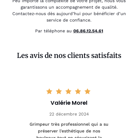
Peu importe la complexité de votre projet, nous vous
garantissons un accompagnement de qualité.
Contactez-nous dès aujourd’hui pour bénéficier d’un
service de confiance.
Par téléphone au
06.86.12.54.61
Les avis de nos clients satisfaits
Valérie Morel
22 décembre 2024
tage
Grimpeur très professionnel qui a su
Int
préserver l'esthétique de nos
e et
bouleaux tout en sécurisant la