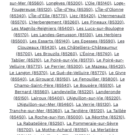
sur-Mer (85560)
,
Longèves (85200)
,
L’Oie (85140)
,
Loge-
Fougereuse (85120)
,
L’Île-d’Yeu (85350)
,
L’Île-d’Olonne
(85340)
,
L’Île-d’Elle (85770)
,
Liez (85420)
,
L’Hermenault
(85570)
,
L’Herbergement (85260)
,
Les Pineaux (85320)
,
Les Magnils-Reigniers (85400)
,
Les Lucs-sur-Boulogne
(85170)
,
Les Landes-Genusson (85130)
,
Les Herbiers
(85500)
,
Les Essarts (85140)
,
Les Epesses (85590)
,
Les
Clouzeaux (85430)
,
Les Châtelliers-Châteaumur
(85700)
,
Les Brouzils (85260)
,
L’Épine (85740)
,
Le
Tablier (85310)
,
Le Poiré-sur-Vie (85170)
,
Le Poiré-sur-
Velluire (85770)
,
Le Perrier (85300)
,
Le Mazeau (85420)
,
Le Langon (85370)
,
Le Gué-de-Velluire (85770)
,
Le Givre
(85540)
,
Le Girouard (85150)
,
Le Fenouiller (85800)
,
Le
Champ-Saint-Père (85540)
,
Le Boupère (85510)
,
Le
Bernard (85560)
,
Landevieille (85220)
,
Landeronde
(85150)
,
Lairoux (85400)
,
L’Aiguillon-sur-Vie (85220)
,
L’Aiguillon-sur-Mer (85460)
,
La Verrie (85130)
,
La
Tranche-sur-Mer (85360)
,
La Tardière (85120)
,
La Taillée
(85450)
,
La Roche-sur-Yon (85000)
,
La Réorthe (85210)
,
La Rabatelière (85250)
,
La Pommeraie-sur-Sèvre
(85700)
,
La Mothe-Achard (85150)
,
La Merlatière