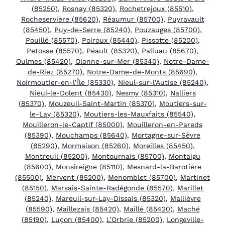
(85250)
,
Rosnay (85320)
,
Rochetrejoux (85510)
,
Rocheservière (85620)
,
Réaumur (85700)
,
Puyravault
(85450)
,
Puy-de-Serre (85240)
,
Pouzauges (85700)
,
Pouillé (85570)
,
Poiroux (85440)
,
Pissotte (85200)
,
Petosse (85570)
,
Péault (85320)
,
Palluau (85670)
,
Oulmes (85420)
,
Olonne-sur-Mer (85340)
,
Notre-Dame-
de-Riez (85270)
,
Notre-Dame-de-Monts (85690)
,
Noirmoutier-en-l’Île (85330)
,
Nieul-sur-l’Autise (85240)
,
Nieul-le-Dolent (85430)
,
Nesmy (85310)
,
Nalliers
(85370)
,
Mouzeuil-Saint-Martin (85370)
,
Moutiers-sur-
le-Lay (85320)
,
Moutiers-les-Mauxfaits (85540)
,
Mouilleron-le-Captif (85000)
,
Mouilleron-en-Pareds
(85390)
,
Mouchamps (85640)
,
Mortagne-sur-Sèvre
(85290)
,
Mormaison (85260)
,
Moreilles (85450)
,
Montreuil (85200)
,
Montournais (85700)
,
Montaigu
(85600)
,
Monsireigne (85110)
,
Mesnard-la-Barotière
(85500)
,
Mervent (85200)
,
Menomblet (85700)
,
Martinet
(85150)
,
Marsais-Sainte-Radégonde (85570)
,
Marillet
(85240)
,
Mareuil-sur-Lay-Dissais (85320)
,
Mallièvre
(85590)
,
Maillezais (85420)
,
Maillé (85420)
,
Maché
(85190)
,
Luçon (85400)
,
L’Orbrie (85200)
,
Longeville-