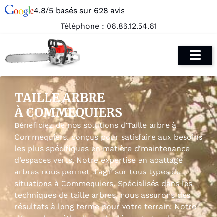
4.8/5 basés sur 628 avis
Téléphone :
06.86.12.54.61
TAILLE ARBRE
À COMMEQUIERS
Bénéficiez de nos solutions d’Taille arbre à
Commequiers, conçus pour satisfaire aux besoins
les plus spécifiques en matière d’maintenance
d’espaces verts. Notre expertise en abattage
arbres nous permet d’agir sur tous types de
situations à Commequiers. Spécialisés dans les
techniques de taille arbres, nous assurons des
résultats à long terme pour votre terrain. Notre