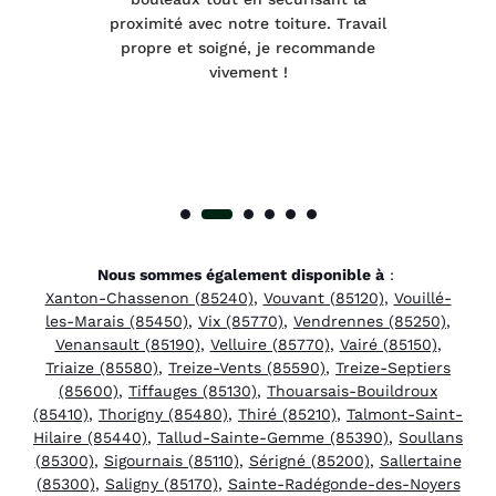
été
proximité avec notre toiture. Travail
p
 à
propre et soigné, je recommande
tra
vivement !
Nous sommes également disponible à
:
Xanton-Chassenon (85240)
,
Vouvant (85120)
,
Vouillé-
les-Marais (85450)
,
Vix (85770)
,
Vendrennes (85250)
,
Venansault (85190)
,
Velluire (85770)
,
Vairé (85150)
,
Triaize (85580)
,
Treize-Vents (85590)
,
Treize-Septiers
(85600)
,
Tiffauges (85130)
,
Thouarsais-Bouildroux
(85410)
,
Thorigny (85480)
,
Thiré (85210)
,
Talmont-Saint-
Hilaire (85440)
,
Tallud-Sainte-Gemme (85390)
,
Soullans
(85300)
,
Sigournais (85110)
,
Sérigné (85200)
,
Sallertaine
(85300)
,
Saligny (85170)
,
Sainte-Radégonde-des-Noyers