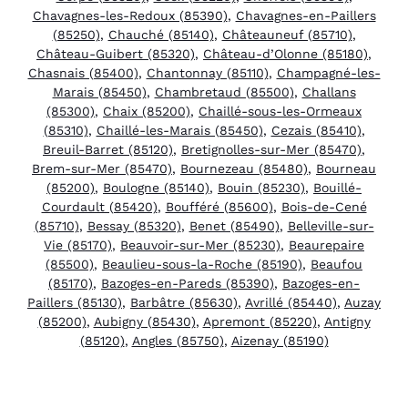
Chavagnes-les-Redoux (85390)
,
Chavagnes-en-Paillers
(85250)
,
Chauché (85140)
,
Châteauneuf (85710)
,
Château-Guibert (85320)
,
Château-d’Olonne (85180)
,
Chasnais (85400)
,
Chantonnay (85110)
,
Champagné-les-
Marais (85450)
,
Chambretaud (85500)
,
Challans
(85300)
,
Chaix (85200)
,
Chaillé-sous-les-Ormeaux
(85310)
,
Chaillé-les-Marais (85450)
,
Cezais (85410)
,
Breuil-Barret (85120)
,
Bretignolles-sur-Mer (85470)
,
Brem-sur-Mer (85470)
,
Bournezeau (85480)
,
Bourneau
(85200)
,
Boulogne (85140)
,
Bouin (85230)
,
Bouillé-
Courdault (85420)
,
Boufféré (85600)
,
Bois-de-Cené
(85710)
,
Bessay (85320)
,
Benet (85490)
,
Belleville-sur-
Vie (85170)
,
Beauvoir-sur-Mer (85230)
,
Beaurepaire
(85500)
,
Beaulieu-sous-la-Roche (85190)
,
Beaufou
(85170)
,
Bazoges-en-Pareds (85390)
,
Bazoges-en-
Paillers (85130)
,
Barbâtre (85630)
,
Avrillé (85440)
,
Auzay
(85200)
,
Aubigny (85430)
,
Apremont (85220)
,
Antigny
(85120)
,
Angles (85750)
,
Aizenay (85190)