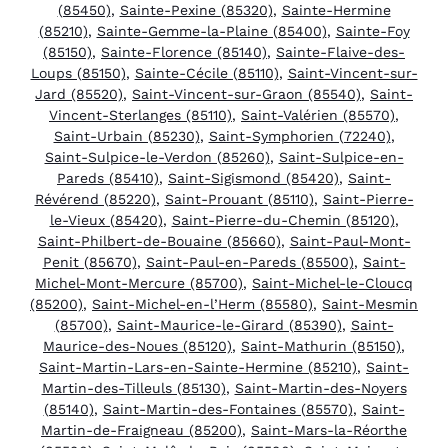
(85450)
,
Sainte-Pexine (85320)
,
Sainte-Hermine
(85210)
,
Sainte-Gemme-la-Plaine (85400)
,
Sainte-Foy
(85150)
,
Sainte-Florence (85140)
,
Sainte-Flaive-des-
Loups (85150)
,
Sainte-Cécile (85110)
,
Saint-Vincent-sur-
Jard (85520)
,
Saint-Vincent-sur-Graon (85540)
,
Saint-
Vincent-Sterlanges (85110)
,
Saint-Valérien (85570)
,
Saint-Urbain (85230)
,
Saint-Symphorien (72240)
,
Saint-Sulpice-le-Verdon (85260)
,
Saint-Sulpice-en-
Pareds (85410)
,
Saint-Sigismond (85420)
,
Saint-
Révérend (85220)
,
Saint-Prouant (85110)
,
Saint-Pierre-
le-Vieux (85420)
,
Saint-Pierre-du-Chemin (85120)
,
Saint-Philbert-de-Bouaine (85660)
,
Saint-Paul-Mont-
Penit (85670)
,
Saint-Paul-en-Pareds (85500)
,
Saint-
Michel-Mont-Mercure (85700)
,
Saint-Michel-le-Cloucq
(85200)
,
Saint-Michel-en-l’Herm (85580)
,
Saint-Mesmin
(85700)
,
Saint-Maurice-le-Girard (85390)
,
Saint-
Maurice-des-Noues (85120)
,
Saint-Mathurin (85150)
,
Saint-Martin-Lars-en-Sainte-Hermine (85210)
,
Saint-
Martin-des-Tilleuls (85130)
,
Saint-Martin-des-Noyers
(85140)
,
Saint-Martin-des-Fontaines (85570)
,
Saint-
Martin-de-Fraigneau (85200)
,
Saint-Mars-la-Réorthe