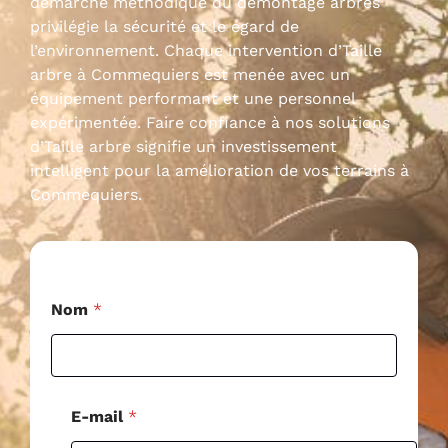
démarche méthodique du démontage arbres
privilégie la sécurité et le égard de
l’environnement. Chaque intervention d’Taille
arbre à Commequiers est menée avec un
équipement performant et une personnel
expérimentée. Faire confiance à nos solutions
d’Taille arbre signifie un investissement
intelligent pour la amélioration de vos terrains à
Commequiers.
*
Nom
*
*
*
E-mail
*