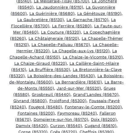
(85140)
,
La Meilleraie-Tillay (85700)
,
La Jonchère
(85540)
,
La Jaudonnière (85110)
,
La Guyonnière
(85600)
,
La Guérinière (85680)
,
La Génétouze (85190)
,
La Gaubretière (85130)
,
La Garnache (85710)
,
La
Flocellière (85700)
,
La Ferrière (85280)
,
La Faute-sur-
Mer (85460)
,
La Couture (85320)
,
La Copechagnière
(85260)
,
La Châtaigneraie (85120)
,
La Chapelle-Thémer
(85210)
,
La Chapelle-Palluau (85670)
,
La Chapelle-
Hermier (85220)
,
La Chapelle-aux-Lys (85120)
,
La
Chapelle-Achard (85150)
,
La Chaize-le-Vicomte (85310)
,
La Chaize-Giraud (85220)
,
La Caillère-Saint-Hilaire
(85410)
,
La Bruffière (85530)
,
La Bretonnière-la-Claye
(85320)
,
La Boissière-des-Landes (85430)
,
La Boissière-
de-Montaigu (85600)
,
La Bernardière (85610)
,
La Barre-
de-Monts (85550)
,
Jard-sur-Mer (85520)
,
Grues
(85580)
,
Grosbreuil (85440)
,
Grand’Landes (85670)
,
Givrand (85800)
,
Froidfond (85300)
,
Foussais-Payré
(85240)
,
Fougeré (85480)
,
Fontenay-le-Comte (85200)
,
Fontaines (85200)
,
Faymoreau (85240)
,
Falleron
(85670)
,
Dompierre-sur-Yon (85170)
,
Doix (85200)
,
Damvix (85420)
,
Curzon (85540)
,
Cugand (85610)
,
Corpe (85320)
,
Coëx (85220)
,
Cheffois (85390)
,