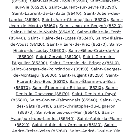
(85590)
,
Saint-Malô-du-Bois (85590)
,
Saint-Maixent-
sur-Vie (85220)
,
Saint-Laurent-sur-Sèvre (85290)
,
Saint-Laurent-de-la-Salle (85410)
,
Saint-Julien-des-
Landes (85150)
,
Saint-Juire-Champgillon (85210)
,
Saint-
Jean-de-Monts (85160)
,
Saint-Jean-de-Beugné (85210)
,
Saint-Hilaire-le-Vouhis (85480)
,
Saint-Hilaire-la-Forêt
(85440)
,
Saint-Hilaire-des-Loges (85240)
,
Saint-Hilaire-
de-Voust (85120)
,
Saint-Hilaire-de-Riez (85270)
,
Saint-
Hilaire-de-Loulay (85600)
,
Saint-Gilles-Croix-de-Vie
(85800)
,
Saint-Gervais (85230)
,
Saint-Germain-
l’Aiguiller (85390)
,
Saint-Germain-de-Prinçay (85110)
,
Saint-Georges-de-Pointindoux (85150)
,
Saint-Georges-
de-Montaigu (85600)
,
Saint-Fulgent (85250)
,
Saint-
Florent-des-Bois (85310)
,
Saint-Étienne-du-Bois
(85670)
,
Saint-Étienne-de-Brillouet (85210)
,
Saint-
Denis-la-Chevasse (85170)
,
Saint-Denis-du-Payré
(85580)
,
Saint-Cyr-en-Talmondais (85540)
,
Saint-Cyr-
des-Gâts (85410)
,
Saint-Christophe-du-Ligneron
(85670)
,
Saint-Benoist-sur-Mer (85540)
,
Saint-
Avaugourd-des-Landes (85540)
,
Saint-Aubin-la-Plaine
(85210)
,
Saint-Aubin-des-Ormeaux (85130)
,
Saint-
André-Treize-Voies (85260)
,
Saint-André-Goule-d’Oie