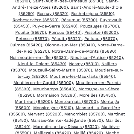
(85210)
,
Saint-Aubin-des-Ormeaux (85130)
,
Saint-
André-Treize-Voies (85260)
,
Saint-André-Goule-d’Oie
(85250)
,
Rosnay (85320)
,
Rochetrejoux (85510)
,
Rocheservière (85620)
,
Réaumur (85700)
,
Puyravault
(85450)
,
Puy-de-Serre (85240)
,
Pouzauges (85700)
,
Pouillé (85570)
,
Poiroux (85440)
,
Pissotte (85200)
,
Petosse (85570)
,
Péault (85320)
,
Palluau (85670)
,
Oulmes (85420)
,
Olonne-sur-Mer (85340)
,
Notre-Dame-
de-Riez (85270)
,
Notre-Dame-de-Monts (85690)
,
Noirmoutier-en-l’Île (85330)
,
Nieul-sur-l’Autise (85240)
,
Nieul-le-Dolent (85430)
,
Nesmy (85310)
,
Nalliers
(85370)
,
Mouzeuil-Saint-Martin (85370)
,
Moutiers-sur-
le-Lay (85320)
,
Moutiers-les-Mauxfaits (85540)
,
Mouilleron-le-Captif (85000)
,
Mouilleron-en-Pareds
(85390)
,
Mouchamps (85640)
,
Mortagne-sur-Sèvre
(85290)
,
Mormaison (85260)
,
Moreilles (85450)
,
Montreuil (85200)
,
Montournais (85700)
,
Montaigu
(85600)
,
Monsireigne (85110)
,
Mesnard-la-Barotière
(85500)
,
Mervent (85200)
,
Menomblet (85700)
,
Martinet
(85150)
,
Marsais-Sainte-Radégonde (85570)
,
Marillet
(85240)
,
Mareuil-sur-Lay-Dissais (85320)
,
Mallièvre
(85590)
,
Maillezais (85420)
,
Maillé (85420)
,
Maché