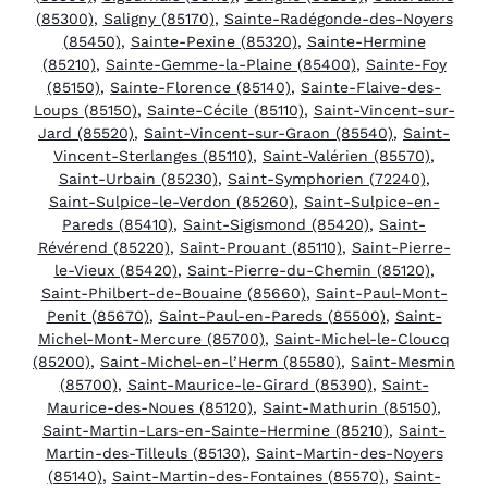
(85300)
,
Saligny (85170)
,
Sainte-Radégonde-des-Noyers
(85450)
,
Sainte-Pexine (85320)
,
Sainte-Hermine
(85210)
,
Sainte-Gemme-la-Plaine (85400)
,
Sainte-Foy
(85150)
,
Sainte-Florence (85140)
,
Sainte-Flaive-des-
Loups (85150)
,
Sainte-Cécile (85110)
,
Saint-Vincent-sur-
Jard (85520)
,
Saint-Vincent-sur-Graon (85540)
,
Saint-
Vincent-Sterlanges (85110)
,
Saint-Valérien (85570)
,
Saint-Urbain (85230)
,
Saint-Symphorien (72240)
,
Saint-Sulpice-le-Verdon (85260)
,
Saint-Sulpice-en-
Pareds (85410)
,
Saint-Sigismond (85420)
,
Saint-
Révérend (85220)
,
Saint-Prouant (85110)
,
Saint-Pierre-
le-Vieux (85420)
,
Saint-Pierre-du-Chemin (85120)
,
Saint-Philbert-de-Bouaine (85660)
,
Saint-Paul-Mont-
Penit (85670)
,
Saint-Paul-en-Pareds (85500)
,
Saint-
Michel-Mont-Mercure (85700)
,
Saint-Michel-le-Cloucq
(85200)
,
Saint-Michel-en-l’Herm (85580)
,
Saint-Mesmin
(85700)
,
Saint-Maurice-le-Girard (85390)
,
Saint-
Maurice-des-Noues (85120)
,
Saint-Mathurin (85150)
,
Saint-Martin-Lars-en-Sainte-Hermine (85210)
,
Saint-
Martin-des-Tilleuls (85130)
,
Saint-Martin-des-Noyers
(85140)
,
Saint-Martin-des-Fontaines (85570)
,
Saint-