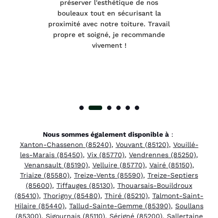
sur plusieurs arbres malades.
qua
a
Diagnostic précis et conseils
co
vail
pertinents. Le grimpeur a fait un
res
de
travail remarquable. Merci pour votre
expertise !
Nous sommes également disponible à
:
Xanton-Chassenon (85240)
,
Vouvant (85120)
,
Vouillé-
les-Marais (85450)
,
Vix (85770)
,
Vendrennes (85250)
,
Venansault (85190)
,
Velluire (85770)
,
Vairé (85150)
,
Triaize (85580)
,
Treize-Vents (85590)
,
Treize-Septiers
(85600)
,
Tiffauges (85130)
,
Thouarsais-Bouildroux
(85410)
,
Thorigny (85480)
,
Thiré (85210)
,
Talmont-Saint-
Hilaire (85440)
,
Tallud-Sainte-Gemme (85390)
,
Soullans
(85300)
,
Sigournais (85110)
,
Sérigné (85200)
,
Sallertaine