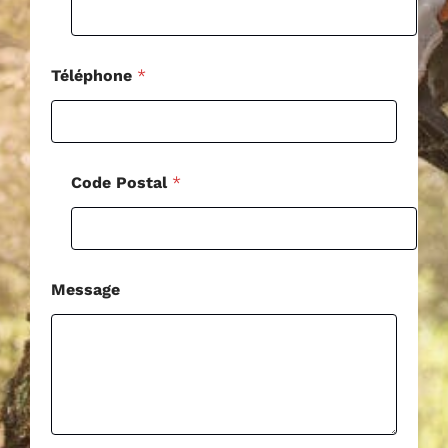
a
g
e
Téléphone
*
Code Postal
*
Message