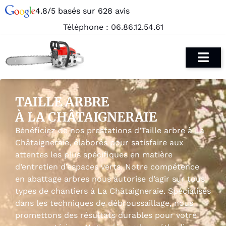
4.8/5 basés sur 628 avis
Téléphone :
06.86.12.54.61
TAILLE ARBRE
À LA CHÂTAIGNERAIE
Bénéficiez de nos prestations d’Taille arbre à La
Châtaigneraie, élaborés pour satisfaire aux
attentes les plus spécifiques en matière
d’entretien d’espaces verts. Notre compétence
en abattage arbres nous autorise d’agir sur tous
types de chantiers à La Châtaigneraie. Spécialisés
dans les techniques de débroussaillage, nous
promettons des résultats durables pour votre