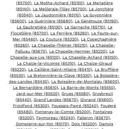
(85700)
,
La Mothe-Achard (85150)
,
La Merlatière
(85140)
,
La Meilleraie-Tillay (85700)
,
La Jonchère
(85540)
,
La Jaudonnière (85110)
,
La Guyonnière
(85600)
,
La Guérinière (85680)
,
La Génétouze (85190)
,
La Gaubretière (85130)
,
La Garnache (85710)
,
La
Flocellière (85700)
,
La Ferrière (85280)
,
La Faute-sur-
Mer (85460)
,
La Couture (85320)
,
La Copechagnière
(85260)
,
La Chapelle-Thémer (85210)
,
La Chapelle-
Palluau (85670)
,
La Chapelle-Hermier (85220)
,
La
Chapelle-aux-Lys (85120)
,
La Chapelle-Achard (85150)
,
La Chaize-le-Vicomte (85310)
,
La Chaize-Giraud
(85220)
,
La Caillère-Saint-Hilaire (85410)
,
La Bruffière
(85530)
,
La Bretonnière-la-Claye (85320)
,
La Boissière-
des-Landes (85430)
,
La Boissière-de-Montaigu (85600)
,
La Bernardière (85610)
,
La Barre-de-Monts (85550)
,
Jard-sur-Mer (85520)
,
Grues (85580)
,
Grosbreuil
(85440)
,
Grand’Landes (85670)
,
Givrand (85800)
,
Froidfond (85300)
,
Foussais-Payré (85240)
,
Fougeré
(85480)
,
Fontenay-le-Comte (85200)
,
Fontaines
(85200)
,
Faymoreau (85240)
,
Falleron (85670)
,
Dompierre-sur-Yon (85170)
,
Doix (85200)
,
Damvix