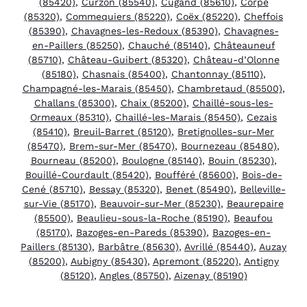
(85420)
,
Curzon (85540)
,
Cugand (85610)
,
Corpe
(85320)
,
Commequiers (85220)
,
Coëx (85220)
,
Cheffois
(85390)
,
Chavagnes-les-Redoux (85390)
,
Chavagnes-
en-Paillers (85250)
,
Chauché (85140)
,
Châteauneuf
(85710)
,
Château-Guibert (85320)
,
Château-d’Olonne
(85180)
,
Chasnais (85400)
,
Chantonnay (85110)
,
Champagné-les-Marais (85450)
,
Chambretaud (85500)
,
Challans (85300)
,
Chaix (85200)
,
Chaillé-sous-les-
Ormeaux (85310)
,
Chaillé-les-Marais (85450)
,
Cezais
(85410)
,
Breuil-Barret (85120)
,
Bretignolles-sur-Mer
(85470)
,
Brem-sur-Mer (85470)
,
Bournezeau (85480)
,
Bourneau (85200)
,
Boulogne (85140)
,
Bouin (85230)
,
Bouillé-Courdault (85420)
,
Boufféré (85600)
,
Bois-de-
Cené (85710)
,
Bessay (85320)
,
Benet (85490)
,
Belleville-
sur-Vie (85170)
,
Beauvoir-sur-Mer (85230)
,
Beaurepaire
(85500)
,
Beaulieu-sous-la-Roche (85190)
,
Beaufou
(85170)
,
Bazoges-en-Pareds (85390)
,
Bazoges-en-
Paillers (85130)
,
Barbâtre (85630)
,
Avrillé (85440)
,
Auzay
(85200)
,
Aubigny (85430)
,
Apremont (85220)
,
Antigny
(85120)
,
Angles (85750)
,
Aizenay (85190)