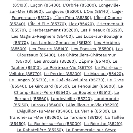
(85190)
,
Luçon (85400)
,
L’Orbrie (85200)
,
Longeville-
sur-Mer (85560)
,
Longèves (85200)
,
L’Oie (85140)
,
Loge-
Fougereuse (85120)
,
L’Île-d’Yeu (85350)
,
L’Île-d’Olonne
(85340)
,
L’Île-d’Elle (85770)
,
Liez (85420)
,
L’Hermenault
(85570)
,
L’Herbergement (85260)
,
Les Pineaux (85320)
,
Les Magnils-Reigniers (85400)
,
Les Lucs-sur-Boulogne
(85170)
,
Les Landes-Genusson (85130)
,
Les Herbiers
(85500)
,
Les Essarts (85140)
,
Les Epesses (85590)
,
Les
Clouzeaux (85430)
,
Les Châtelliers-Châteaumur
(85700)
,
Les Brouzils (85260)
,
L’Épine (85740)
,
Le
Tablier (85310)
,
Le Poiré-sur-Vie (85170)
,
Le Poiré-sur-
Velluire (85770)
,
Le Perrier (85300)
,
Le Mazeau (85420)
,
Le Langon (85370)
,
Le Gué-de-Velluire (85770)
,
Le Givre
(85540)
,
Le Girouard (85150)
,
Le Fenouiller (85800)
,
Le
Champ-Saint-Père (85540)
,
Le Boupère (85510)
,
Le
Bernard (85560)
,
Landevieille (85220)
,
Landeronde
(85150)
,
Lairoux (85400)
,
L’Aiguillon-sur-Vie (85220)
,
L’Aiguillon-sur-Mer (85460)
,
La Verrie (85130)
,
La
Tranche-sur-Mer (85360)
,
La Tardière (85120)
,
La Taillée
(85450)
,
La Roche-sur-Yon (85000)
,
La Réorthe (85210)
,
La Rabatelière (85250)
,
La Pommeraie-sur-Sèvre