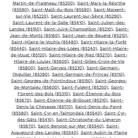
Martin-de-Fraigneau (85200)
,
Saint-Mars-la-Réorthe
(85590)
,
Saint-Malô-du-Bois (85590)
,
Saint-Maixent-
sur-Vie (85220)
,
Saint-Laurent-sur-Sèvre (85290)
,
Saint-Laurent-de-la-Salle (85410)
,
Saint-Julien-des-
Landes (85150)
,
Saint-Juire-Champgillon (85210)
,
Saint-
Jean-de-Monts (85160)
,
Saint-Jean-de-Beugné (85210)
,
Saint-Hilaire-le-Vouhis (85480)
,
Saint-Hilaire-la-Forêt
(85440)
,
Saint-Hilaire-des-Loges (85240)
,
Saint-Hilaire-
de-Voust (85120)
,
Saint-Hilaire-de-Riez (85270)
,
Saint-
Hilaire-de-Loulay (85600)
,
Saint-Gilles-Croix-de-Vie
(85800)
,
Saint-Gervais (85230)
,
Saint-Germain-
l’Aiguiller (85390)
,
Saint-Germain-de-Prinçay (85110)
,
Saint-Georges-de-Pointindoux (85150)
,
Saint-Georges-
de-Montaigu (85600)
,
Saint-Fulgent (85250)
,
Saint-
Florent-des-Bois (85310)
,
Saint-Étienne-du-Bois
(85670)
,
Saint-Étienne-de-Brillouet (85210)
,
Saint-
Denis-la-Chevasse (85170)
,
Saint-Denis-du-Payré
(85580)
,
Saint-Cyr-en-Talmondais (85540)
,
Saint-Cyr-
des-Gâts (85410)
,
Saint-Christophe-du-Ligneron
(85670)
,
Saint-Benoist-sur-Mer (85540)
,
Saint-
Avaugourd-des-Landes (85540)
,
Saint-Aubin-la-Plaine