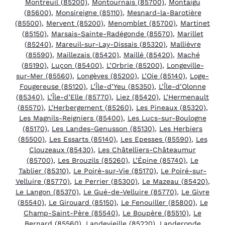
Montreuil (85200)
,
Montournais (85700)
,
Montaigu
(85600)
,
Monsireigne (85110)
,
Mesnard-la-Barotière
(85500)
,
Mervent (85200)
,
Menomblet (85700)
,
Martinet
(85150)
,
Marsais-Sainte-Radégonde (85570)
,
Marillet
(85240)
,
Mareuil-sur-Lay-Dissais (85320)
,
Mallièvre
(85590)
,
Maillezais (85420)
,
Maillé (85420)
,
Maché
(85190)
,
Luçon (85400)
,
L’Orbrie (85200)
,
Longeville-
sur-Mer (85560)
,
Longèves (85200)
,
L’Oie (85140)
,
Loge-
Fougereuse (85120)
,
L’Île-d’Yeu (85350)
,
L’Île-d’Olonne
(85340)
,
L’Île-d’Elle (85770)
,
Liez (85420)
,
L’Hermenault
(85570)
,
L’Herbergement (85260)
,
Les Pineaux (85320)
,
Les Magnils-Reigniers (85400)
,
Les Lucs-sur-Boulogne
(85170)
,
Les Landes-Genusson (85130)
,
Les Herbiers
(85500)
,
Les Essarts (85140)
,
Les Epesses (85590)
,
Les
Clouzeaux (85430)
,
Les Châtelliers-Châteaumur
(85700)
,
Les Brouzils (85260)
,
L’Épine (85740)
,
Le
Tablier (85310)
,
Le Poiré-sur-Vie (85170)
,
Le Poiré-sur-
Velluire (85770)
,
Le Perrier (85300)
,
Le Mazeau (85420)
,
Le Langon (85370)
,
Le Gué-de-Velluire (85770)
,
Le Givre
(85540)
,
Le Girouard (85150)
,
Le Fenouiller (85800)
,
Le
Champ-Saint-Père (85540)
,
Le Boupère (85510)
,
Le
Bernard (85560)
,
Landevieille (85220)
,
Landeronde