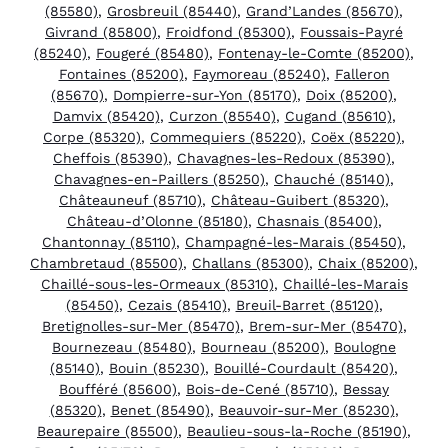
(85580)
,
Grosbreuil (85440)
,
Grand’Landes (85670)
,
Givrand (85800)
,
Froidfond (85300)
,
Foussais-Payré
(85240)
,
Fougeré (85480)
,
Fontenay-le-Comte (85200)
,
Fontaines (85200)
,
Faymoreau (85240)
,
Falleron
(85670)
,
Dompierre-sur-Yon (85170)
,
Doix (85200)
,
Damvix (85420)
,
Curzon (85540)
,
Cugand (85610)
,
Corpe (85320)
,
Commequiers (85220)
,
Coëx (85220)
,
Cheffois (85390)
,
Chavagnes-les-Redoux (85390)
,
Chavagnes-en-Paillers (85250)
,
Chauché (85140)
,
Châteauneuf (85710)
,
Château-Guibert (85320)
,
Château-d’Olonne (85180)
,
Chasnais (85400)
,
Chantonnay (85110)
,
Champagné-les-Marais (85450)
,
Chambretaud (85500)
,
Challans (85300)
,
Chaix (85200)
,
Chaillé-sous-les-Ormeaux (85310)
,
Chaillé-les-Marais
(85450)
,
Cezais (85410)
,
Breuil-Barret (85120)
,
Bretignolles-sur-Mer (85470)
,
Brem-sur-Mer (85470)
,
Bournezeau (85480)
,
Bourneau (85200)
,
Boulogne
(85140)
,
Bouin (85230)
,
Bouillé-Courdault (85420)
,
Boufféré (85600)
,
Bois-de-Cené (85710)
,
Bessay
(85320)
,
Benet (85490)
,
Beauvoir-sur-Mer (85230)
,
Beaurepaire (85500)
,
Beaulieu-sous-la-Roche (85190)
,