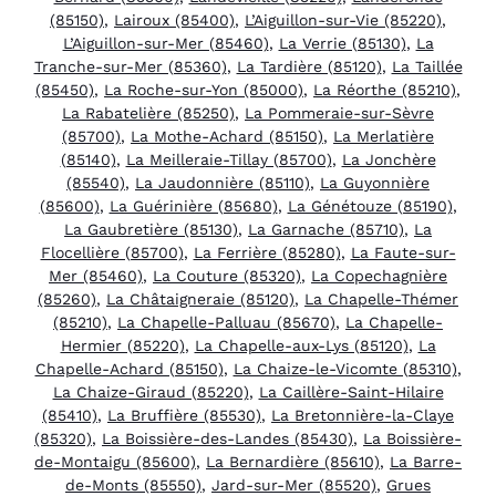
(85150)
,
Lairoux (85400)
,
L’Aiguillon-sur-Vie (85220)
,
L’Aiguillon-sur-Mer (85460)
,
La Verrie (85130)
,
La
Tranche-sur-Mer (85360)
,
La Tardière (85120)
,
La Taillée
(85450)
,
La Roche-sur-Yon (85000)
,
La Réorthe (85210)
,
La Rabatelière (85250)
,
La Pommeraie-sur-Sèvre
(85700)
,
La Mothe-Achard (85150)
,
La Merlatière
(85140)
,
La Meilleraie-Tillay (85700)
,
La Jonchère
(85540)
,
La Jaudonnière (85110)
,
La Guyonnière
(85600)
,
La Guérinière (85680)
,
La Génétouze (85190)
,
La Gaubretière (85130)
,
La Garnache (85710)
,
La
Flocellière (85700)
,
La Ferrière (85280)
,
La Faute-sur-
Mer (85460)
,
La Couture (85320)
,
La Copechagnière
(85260)
,
La Châtaigneraie (85120)
,
La Chapelle-Thémer
(85210)
,
La Chapelle-Palluau (85670)
,
La Chapelle-
Hermier (85220)
,
La Chapelle-aux-Lys (85120)
,
La
Chapelle-Achard (85150)
,
La Chaize-le-Vicomte (85310)
,
La Chaize-Giraud (85220)
,
La Caillère-Saint-Hilaire
(85410)
,
La Bruffière (85530)
,
La Bretonnière-la-Claye
(85320)
,
La Boissière-des-Landes (85430)
,
La Boissière-
de-Montaigu (85600)
,
La Bernardière (85610)
,
La Barre-
de-Monts (85550)
,
Jard-sur-Mer (85520)
,
Grues