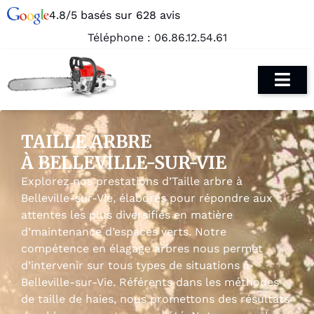
4.8/5 basés sur 628 avis
Téléphone :
06.86.12.54.61
TAILLE ARBRE
À BELLEVILLE-SUR-VIE
Explorez nos prestations d’Taille arbre à
Belleville-sur-Vie, élaborés pour répondre aux
attentes les plus diversifiés en matière
d’maintenance d’espaces verts. Notre
compétence en élagage arbres nous permet
d’intervenir sur tous types de situations à
Belleville-sur-Vie. Référents dans les méthodes
de taille de haies, nous promettons des résultats