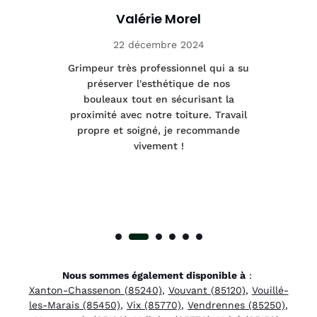
Valérie Morel
22 décembre 2024
tage
Grimpeur très professionnel qui a su
Int
préserver l'esthétique de nos
e et
bouleaux tout en sécurisant la
été
proximité avec notre toiture. Travail
p
 à
propre et soigné, je recommande
tra
vivement !
Nous sommes également disponible à
:
Xanton-Chassenon (85240)
,
Vouvant (85120)
,
Vouillé-
les-Marais (85450)
,
Vix (85770)
,
Vendrennes (85250)
,