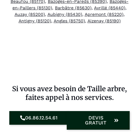
Beaufou (85170)
,
Bazoges-en-Pareds (85390)
,
Bazoges-
en-Paillers (85130)
,
Barbâtre (85630)
,
Avrillé (85440)
,
Auzay (85200)
,
Aubigny (85430)
,
Apremont (85220)
,
Antigny (85120)
,
Angles (85750)
,
Aizenay (85190)
Si vous avez besoin de Taille arbre,
faites appel à nos services.
06.86.12.54.61
DEVIS
GRATUIT