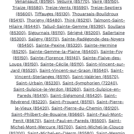
Venansault (85190)
,
Velluire (85770)
,
Vairé (85150)
,
Triaize (85580)
,
Treize-Vents (85590)
,
Treize-Septiers
(85600)
,
Tiffauges (85130)
,
Thouarsais-Bouildroux
(85410)
,
Thorigny (85480)
,
Thiré (85210)
,
Talmont-Saint-
Hilaire (85440)
,
Tallud-Sainte-Gemme (85390)
,
Soullans
(85300)
,
Sigournais (85110)
,
Sérigné (85200)
,
Sallertaine
(85300)
,
Saligny (85170)
,
Sainte-Radégonde-des-Noyers
(85450)
,
Sainte-Pexine (85320)
,
Sainte-Hermine
(85210)
,
Sainte-Gemme-la-Plaine (85400)
,
Sainte-Foy
(85150)
,
Sainte-Florence (85140)
,
Sainte-Flaive-des-
Loups (85150)
,
Sainte-Cécile (85110)
,
Saint-Vincent-sur-
Jard (85520)
,
Saint-Vincent-sur-Graon (85540)
,
Saint-
Vincent-Sterlanges (85110)
,
Saint-Valérien (85570)
,
Saint-Urbain (85230)
,
Saint-Symphorien (72240)
,
Saint-Sulpice-le-Verdon (85260)
,
Saint-Sulpice-en-
Pareds (85410)
,
Saint-Sigismond (85420)
,
Saint-
Révérend (85220)
,
Saint-Prouant (85110)
,
Saint-Pierre-
le-Vieux (85420)
,
Saint-Pierre-du-Chemin (85120)
,
Saint-Philbert-de-Bouaine (85660)
,
Saint-Paul-Mont-
Penit (85670)
,
Saint-Paul-en-Pareds (85500)
,
Saint-
Michel-Mont-Mercure (85700)
,
Saint-Michel-le-Cloucq
(85200)
,
Saint-Michel-en-l’Herm (85580)
,
Saint-Mesmin