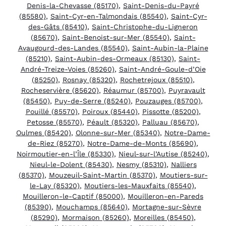
Denis-la-Chevasse (85170)
,
Saint-Denis-du-Payré
(85580)
,
Saint-Cyr-en-Talmondais (85540)
,
Saint-Cyr-
des-Gâts (85410)
,
Saint-Christophe-du-Ligneron
(85670)
,
Saint-Benoist-sur-Mer (85540)
,
Saint-
Avaugourd-des-Landes (85540)
,
Saint-Aubin-la-Plaine
(85210)
,
Saint-Aubin-des-Ormeaux (85130)
,
Saint-
André-Treize-Voies (85260)
,
Saint-André-Goule-d’Oie
(85250)
,
Rosnay (85320)
,
Rochetrejoux (85510)
,
Rocheservière (85620)
,
Réaumur (85700)
,
Puyravault
(85450)
,
Puy-de-Serre (85240)
,
Pouzauges (85700)
,
Pouillé (85570)
,
Poiroux (85440)
,
Pissotte (85200)
,
Petosse (85570)
,
Péault (85320)
,
Palluau (85670)
,
Oulmes (85420)
,
Olonne-sur-Mer (85340)
,
Notre-Dame-
de-Riez (85270)
,
Notre-Dame-de-Monts (85690)
,
Noirmoutier-en-l’Île (85330)
,
Nieul-sur-l’Autise (85240)
,
Nieul-le-Dolent (85430)
,
Nesmy (85310)
,
Nalliers
(85370)
,
Mouzeuil-Saint-Martin (85370)
,
Moutiers-sur-
le-Lay (85320)
,
Moutiers-les-Mauxfaits (85540)
,
Mouilleron-le-Captif (85000)
,
Mouilleron-en-Pareds
(85390)
,
Mouchamps (85640)
,
Mortagne-sur-Sèvre
(85290)
,
Mormaison (85260)
,
Moreilles (85450)
,