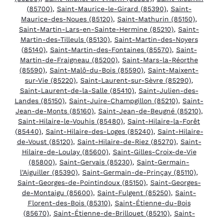
(85700)
,
Saint-Maurice-le-Girard (85390)
,
Saint-
Maurice-des-Noues (85120)
,
Saint-Mathurin (85150)
,
Saint-Martin-Lars-en-Sainte-Hermine (85210)
,
Saint-
Martin-des-Tilleuls (85130)
,
Saint-Martin-des-Noyers
(85140)
,
Saint-Martin-des-Fontaines (85570)
,
Saint-
Martin-de-Fraigneau (85200)
,
Saint-Mars-la-Réorthe
(85590)
,
Saint-Malô-du-Bois (85590)
,
Saint-Maixent-
sur-Vie (85220)
,
Saint-Laurent-sur-Sèvre (85290)
,
Saint-Laurent-de-la-Salle (85410)
,
Saint-Julien-des-
Landes (85150)
,
Saint-Juire-Champgillon (85210)
,
Saint-
Jean-de-Monts (85160)
,
Saint-Jean-de-Beugné (85210)
,
Saint-Hilaire-le-Vouhis (85480)
,
Saint-Hilaire-la-Forêt
(85440)
,
Saint-Hilaire-des-Loges (85240)
,
Saint-Hilaire-
de-Voust (85120)
,
Saint-Hilaire-de-Riez (85270)
,
Saint-
Hilaire-de-Loulay (85600)
,
Saint-Gilles-Croix-de-Vie
(85800)
,
Saint-Gervais (85230)
,
Saint-Germain-
l’Aiguiller (85390)
,
Saint-Germain-de-Prinçay (85110)
,
Saint-Georges-de-Pointindoux (85150)
,
Saint-Georges-
de-Montaigu (85600)
,
Saint-Fulgent (85250)
,
Saint-
Florent-des-Bois (85310)
,
Saint-Étienne-du-Bois
(85670)
,
Saint-Étienne-de-Brillouet (85210)
,
Saint-