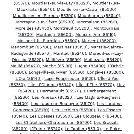
(85370)
,
Moutiers-sur-le-Lay (85320)
,
Moutiers-les-
Mauxfaits (85540)
,
Mouilleron-le-Captif (85000)
,
Mouilleron-en-Pareds (85390)
,
Mouchamps (85640)
,
Mortagne-sur-Sèvre (85290)
,
Mormaison (85260)
,
Moreilles (85450)
,
Montreuil (85200)
,
Montournais
(85700)
,
Montaigu (85600)
,
Monsireigne (85110)
,
Mesnard-la-Barotière (85500)
,
Mervent (85200)
,
Menomblet (85700)
,
Martinet (85150)
,
Marsais-Sainte-
Radégonde (85570)
,
Marillet (85240)
,
Mareuil-sur-Lay-
Dissais (85320)
,
Mallièvre (85590)
,
Maillezais (85420)
,
Maillé (85420)
,
Maché (85190)
,
Luçon (85400)
,
L’Orbrie
(85200)
,
Longeville-sur-Mer (85560)
,
Longèves (85200)
,
L’Oie (85140)
,
Loge-Fougereuse (85120)
,
L’Île-d’Yeu
(85350)
,
L’Île-d’Olonne (85340)
,
L’Île-d’Elle (85770)
,
Liez
(85420)
,
L’Hermenault (85570)
,
L’Herbergement
(85260)
,
Les Pineaux (85320)
,
Les Magnils-Reigniers
(85400)
,
Les Lucs-sur-Boulogne (85170)
,
Les Landes-
Genusson (85130)
,
Les Herbiers (85500)
,
Les Essarts
(85140)
,
Les Epesses (85590)
,
Les Clouzeaux (85430)
,
Les Châtelliers-Châteaumur (85700)
,
Les Brouzils
(85260)
,
L’Épine (85740)
,
Le Tablier (85310)
,
Le Poiré-