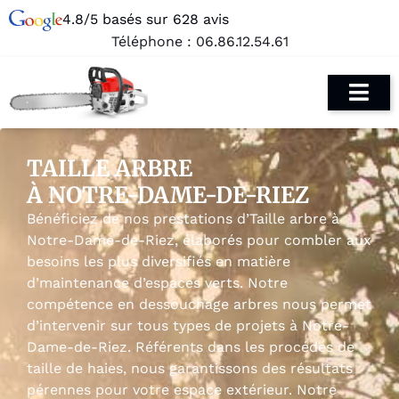
4.8/5 basés sur 628 avis
Téléphone :
06.86.12.54.61
TAILLE ARBRE
À NOTRE-DAME-DE-RIEZ
Bénéficiez de nos prestations d’Taille arbre à
Notre-Dame-de-Riez, élaborés pour combler aux
besoins les plus diversifiés en matière
d’maintenance d’espaces verts. Notre
compétence en dessouchage arbres nous permet
d’intervenir sur tous types de projets à Notre-
Dame-de-Riez. Référents dans les procédés de
taille de haies, nous garantissons des résultats
pérennes pour votre espace extérieur. Notre