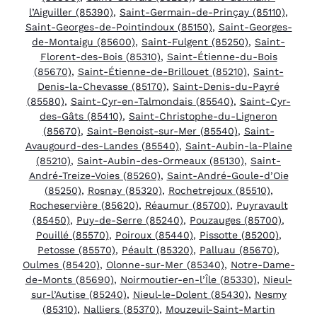
l’Aiguiller (85390)
,
Saint-Germain-de-Prinçay (85110)
,
Saint-Georges-de-Pointindoux (85150)
,
Saint-Georges-
de-Montaigu (85600)
,
Saint-Fulgent (85250)
,
Saint-
Florent-des-Bois (85310)
,
Saint-Étienne-du-Bois
(85670)
,
Saint-Étienne-de-Brillouet (85210)
,
Saint-
Denis-la-Chevasse (85170)
,
Saint-Denis-du-Payré
(85580)
,
Saint-Cyr-en-Talmondais (85540)
,
Saint-Cyr-
des-Gâts (85410)
,
Saint-Christophe-du-Ligneron
(85670)
,
Saint-Benoist-sur-Mer (85540)
,
Saint-
Avaugourd-des-Landes (85540)
,
Saint-Aubin-la-Plaine
(85210)
,
Saint-Aubin-des-Ormeaux (85130)
,
Saint-
André-Treize-Voies (85260)
,
Saint-André-Goule-d’Oie
(85250)
,
Rosnay (85320)
,
Rochetrejoux (85510)
,
Rocheservière (85620)
,
Réaumur (85700)
,
Puyravault
(85450)
,
Puy-de-Serre (85240)
,
Pouzauges (85700)
,
Pouillé (85570)
,
Poiroux (85440)
,
Pissotte (85200)
,
Petosse (85570)
,
Péault (85320)
,
Palluau (85670)
,
Oulmes (85420)
,
Olonne-sur-Mer (85340)
,
Notre-Dame-
de-Monts (85690)
,
Noirmoutier-en-l’Île (85330)
,
Nieul-
sur-l’Autise (85240)
,
Nieul-le-Dolent (85430)
,
Nesmy
(85310)
,
Nalliers (85370)
,
Mouzeuil-Saint-Martin