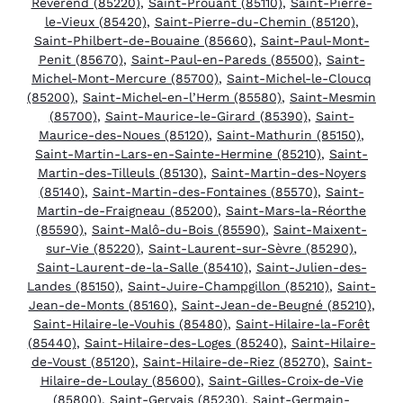
Révérend (85220)
,
Saint-Prouant (85110)
,
Saint-Pierre-
le-Vieux (85420)
,
Saint-Pierre-du-Chemin (85120)
,
Saint-Philbert-de-Bouaine (85660)
,
Saint-Paul-Mont-
Penit (85670)
,
Saint-Paul-en-Pareds (85500)
,
Saint-
Michel-Mont-Mercure (85700)
,
Saint-Michel-le-Cloucq
(85200)
,
Saint-Michel-en-l’Herm (85580)
,
Saint-Mesmin
(85700)
,
Saint-Maurice-le-Girard (85390)
,
Saint-
Maurice-des-Noues (85120)
,
Saint-Mathurin (85150)
,
Saint-Martin-Lars-en-Sainte-Hermine (85210)
,
Saint-
Martin-des-Tilleuls (85130)
,
Saint-Martin-des-Noyers
(85140)
,
Saint-Martin-des-Fontaines (85570)
,
Saint-
Martin-de-Fraigneau (85200)
,
Saint-Mars-la-Réorthe
(85590)
,
Saint-Malô-du-Bois (85590)
,
Saint-Maixent-
sur-Vie (85220)
,
Saint-Laurent-sur-Sèvre (85290)
,
Saint-Laurent-de-la-Salle (85410)
,
Saint-Julien-des-
Landes (85150)
,
Saint-Juire-Champgillon (85210)
,
Saint-
Jean-de-Monts (85160)
,
Saint-Jean-de-Beugné (85210)
,
Saint-Hilaire-le-Vouhis (85480)
,
Saint-Hilaire-la-Forêt
(85440)
,
Saint-Hilaire-des-Loges (85240)
,
Saint-Hilaire-
de-Voust (85120)
,
Saint-Hilaire-de-Riez (85270)
,
Saint-
Hilaire-de-Loulay (85600)
,
Saint-Gilles-Croix-de-Vie
(85800)
,
Saint-Gervais (85230)
,
Saint-Germain-