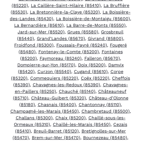
(85220)
,
La Caillère-Saint-Hilaire (85410)
,
La Bruffière
(85530)
,
La Bretonnière-la-Claye (85320)
,
La Boissière-
des-Landes (85430)
,
La Boissière-de-Montaigu (85600)
,
La Bernardière (85610)
,
La Barre-de-Monts (85550)
,
Jard-sur-Mer (85520)
,
Grues (85580)
,
Grosbreuil
(85440)
,
Grand’Landes (85670)
,
Givrand (85800)
,
Froidfond (85300)
,
Foussais-Payré (85240)
,
Fougeré
(85480)
,
Fontenay-le-Comte (85200)
,
Fontaines
(85200)
,
Faymoreau (85240)
,
Falleron (85670)
,
Dompierre-sur-Yon (85170)
,
Doix (85200)
,
Damvix
(85420)
,
Curzon (85540)
,
Cugand (85610)
,
Corpe
(85320)
,
Commequiers (85220)
,
Coëx (85220)
,
Cheffois
(85390)
,
Chavagnes-les-Redoux (85390)
,
Chavagnes-
en-Paillers (85250)
,
Chauché (85140)
,
Châteauneuf
(85710)
,
Château-Guibert (85320)
,
Château-d’Olonne
(85180)
,
Chasnais (85400)
,
Chantonnay (85110)
,
Champagné-les-Marais (85450)
,
Chambretaud (85500)
,
Challans (85300)
,
Chaix (85200)
,
Chaillé-sous-les-
Ormeaux (85310)
,
Chaillé-les-Marais (85450)
,
Cezais
(85410)
,
Breuil-Barret (85120)
,
Bretignolles-sur-Mer
(85470)
,
Brem-sur-Mer (85470)
,
Bournezeau (85480)
,