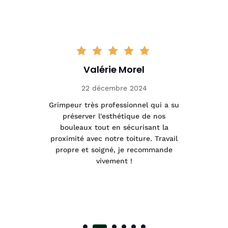
Valérie Morel
22 décembre 2024
tage
Grimpeur très professionnel qui a su
Int
préserver l'esthétique de nos
e et
bouleaux tout en sécurisant la
été
proximité avec notre toiture. Travail
p
 à
propre et soigné, je recommande
tra
vivement !