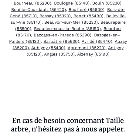
Bourneau (85200)
,
Boulogne (85140)
,
Bouin (85230)
,
Bouillé-Courdault (85420)
,
Boufféré (85600)
,
Bois-de-
Cené (85710)
,
Bessay (85320)
,
Benet (85490)
,
Belleville-
sur-Vie (85170)
,
Beauvoir-sur-Mer (85230)
,
Beaurepaire
(85500)
,
Beaulieu-sous-la-Roche (85190)
,
Beaufou
(85170)
,
Bazoges-en-Pareds (85390)
,
Bazoges-en-
Paillers (85130)
,
Barbâtre (85630)
,
Avrillé (85440)
,
Auzay
(85200)
,
Aubigny (85430)
,
Apremont (85220)
,
Antigny
(85120)
,
Angles (85750)
,
Aizenay (85190)
En cas de besoin concernant Taille
arbre, n'hésitez pas à nous appeler.