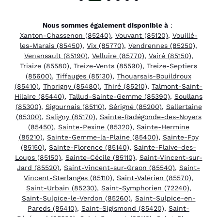
Nous sommes également disponible à
:
Xanton-Chassenon (85240)
,
Vouvant (85120)
,
Vouillé-
les-Marais (85450)
,
Vix (85770)
,
Vendrennes (85250)
,
Venansault (85190)
,
Velluire (85770)
,
Vairé (85150)
,
Triaize (85580)
,
Treize-Vents (85590)
,
Treize-Septiers
(85600)
,
Tiffauges (85130)
,
Thouarsais-Bouildroux
(85410)
,
Thorigny (85480)
,
Thiré (85210)
,
Talmont-Saint-
Hilaire (85440)
,
Tallud-Sainte-Gemme (85390)
,
Soullans
(85300)
,
Sigournais (85110)
,
Sérigné (85200)
,
Sallertaine
(85300)
,
Saligny (85170)
,
Sainte-Radégonde-des-Noyers
(85450)
,
Sainte-Pexine (85320)
,
Sainte-Hermine
(85210)
,
Sainte-Gemme-la-Plaine (85400)
,
Sainte-Foy
(85150)
,
Sainte-Florence (85140)
,
Sainte-Flaive-des-
Loups (85150)
,
Sainte-Cécile (85110)
,
Saint-Vincent-sur-
Jard (85520)
,
Saint-Vincent-sur-Graon (85540)
,
Saint-
Vincent-Sterlanges (85110)
,
Saint-Valérien (85570)
,
Saint-Urbain (85230)
,
Saint-Symphorien (72240)
,
Saint-Sulpice-le-Verdon (85260)
,
Saint-Sulpice-en-
Pareds (85410)
,
Saint-Sigismond (85420)
,
Saint-