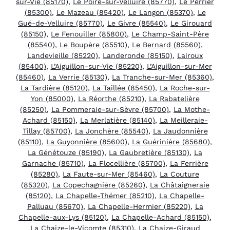
sur-Vie (85170)
,
Le Poiré-sur-Velluire (85770)
,
Le Perrier
(85300)
,
Le Mazeau (85420)
,
Le Langon (85370)
,
Le
Gué-de-Velluire (85770)
,
Le Givre (85540)
,
Le Girouard
(85150)
,
Le Fenouiller (85800)
,
Le Champ-Saint-Père
(85540)
,
Le Boupère (85510)
,
Le Bernard (85560)
,
Landevieille (85220)
,
Landeronde (85150)
,
Lairoux
(85400)
,
L’Aiguillon-sur-Vie (85220)
,
L’Aiguillon-sur-Mer
(85460)
,
La Verrie (85130)
,
La Tranche-sur-Mer (85360)
,
La Tardière (85120)
,
La Taillée (85450)
,
La Roche-sur-
Yon (85000)
,
La Réorthe (85210)
,
La Rabatelière
(85250)
,
La Pommeraie-sur-Sèvre (85700)
,
La Mothe-
Achard (85150)
,
La Merlatière (85140)
,
La Meilleraie-
Tillay (85700)
,
La Jonchère (85540)
,
La Jaudonnière
(85110)
,
La Guyonnière (85600)
,
La Guérinière (85680)
,
La Génétouze (85190)
,
La Gaubretière (85130)
,
La
Garnache (85710)
,
La Flocellière (85700)
,
La Ferrière
(85280)
,
La Faute-sur-Mer (85460)
,
La Couture
(85320)
,
La Copechagnière (85260)
,
La Châtaigneraie
(85120)
,
La Chapelle-Thémer (85210)
,
La Chapelle-
Palluau (85670)
,
La Chapelle-Hermier (85220)
,
La
Chapelle-aux-Lys (85120)
,
La Chapelle-Achard (85150)
,
La Chaize-le-Vicomte (85310)
,
La Chaize-Giraud