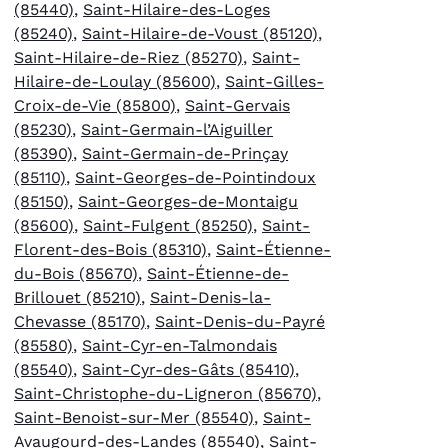
(85440)
,
Saint-Hilaire-des-Loges
(85240)
,
Saint-Hilaire-de-Voust (85120)
,
Saint-Hilaire-de-Riez (85270)
,
Saint-
Hilaire-de-Loulay (85600)
,
Saint-Gilles-
Croix-de-Vie (85800)
,
Saint-Gervais
(85230)
,
Saint-Germain-l’Aiguiller
(85390)
,
Saint-Germain-de-Prinçay
(85110)
,
Saint-Georges-de-Pointindoux
(85150)
,
Saint-Georges-de-Montaigu
(85600)
,
Saint-Fulgent (85250)
,
Saint-
Florent-des-Bois (85310)
,
Saint-Étienne-
du-Bois (85670)
,
Saint-Étienne-de-
Brillouet (85210)
,
Saint-Denis-la-
Chevasse (85170)
,
Saint-Denis-du-Payré
(85580)
,
Saint-Cyr-en-Talmondais
(85540)
,
Saint-Cyr-des-Gâts (85410)
,
Saint-Christophe-du-Ligneron (85670)
,
Saint-Benoist-sur-Mer (85540)
,
Saint-
Avaugourd-des-Landes (85540)
,
Saint-