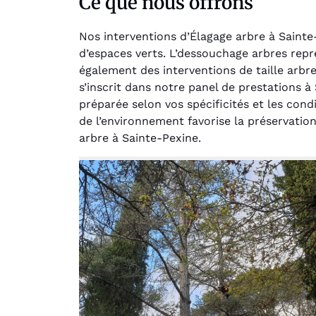
Ce que nous offrons
Nos interventions d’Élagage arbre à Sainte
d’espaces verts. L’dessouchage arbres rep
également des interventions de taille arb
s’inscrit dans notre panel de prestations à
préparée selon vos spécificités et les con
Au
de l’environnement favorise la préservation
arbre à Sainte-Pexine.
Le serv
jar
except
travaill
et profe
notre j
prêt p
proje