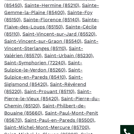
(85450)
,
Sainte-Hermine (85210)
,
Sainte-
Gemme-la-Plaine (85400)
,
Sainte-Foy
(85150)
,
Sainte-Florence (85140)
,
Sainte-
Flaive-des-Loups (85150)
,
Sainte-Cécile
(85110)
,
Saint-Vincent-sur-Jard (85520)
,
Saint-Vincent-sur-Graon (85540)
,
Saint-
Vincent-Sterlanges (85110)
,
Saint-
Valérien (85570)
,
Saint-Urbain (85230)
,
Saint-Symphorien (72240)
,
Saint-
Sulpice-le-Verdon (85260)
,
Saint-
Sulpice-en-Pareds (85410)
,
Saint-
Sigismond (85420)
,
Saint-Révérend
(85220)
,
Saint-Prouant (85110)
,
Saint-
Pierre-le-Vieux (85420)
,
Saint-Pierre-du-
Chemin (85120)
,
Saint-Philbert-de-
Bouaine (85660)
,
Saint-Paul-Mont-Penit
(85670)
,
Saint-Paul-en-Pareds (85500)
,
Saint-Michel-Mont-Mercure (85700)
,