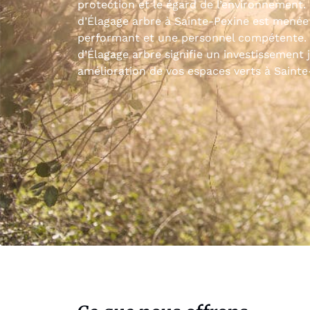
protection et le égard de l’environnement
d’Élagage arbre à Sainte-Pexine est menée 
performant et une personnel compétente. 
d’Élagage arbre signifie un investissement 
amélioration de vos espaces verts à Sainte