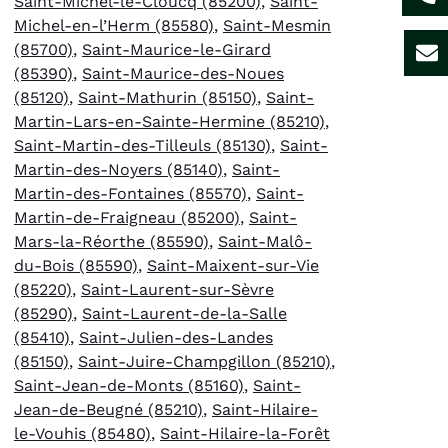
Saint-Michel-le-Cloucq (85200)
,
Saint-
Michel-en-l’Herm (85580)
,
Saint-Mesmin
(85700)
,
Saint-Maurice-le-Girard
(85390)
,
Saint-Maurice-des-Noues
(85120)
,
Saint-Mathurin (85150)
,
Saint-
Martin-Lars-en-Sainte-Hermine (85210)
,
Saint-Martin-des-Tilleuls (85130)
,
Saint-
Martin-des-Noyers (85140)
,
Saint-
Martin-des-Fontaines (85570)
,
Saint-
Martin-de-Fraigneau (85200)
,
Saint-
Mars-la-Réorthe (85590)
,
Saint-Malô-
du-Bois (85590)
,
Saint-Maixent-sur-Vie
(85220)
,
Saint-Laurent-sur-Sèvre
(85290)
,
Saint-Laurent-de-la-Salle
(85410)
,
Saint-Julien-des-Landes
(85150)
,
Saint-Juire-Champgillon (85210)
,
Saint-Jean-de-Monts (85160)
,
Saint-
Jean-de-Beugné (85210)
,
Saint-Hilaire-
le-Vouhis (85480)
,
Saint-Hilaire-la-Forêt