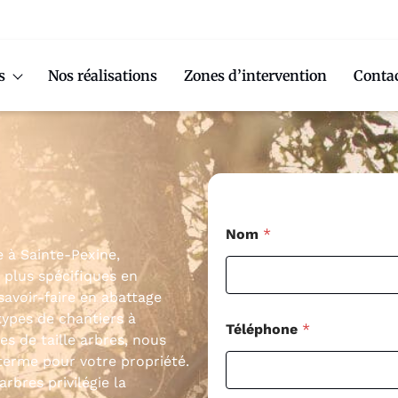
s
Nos réalisations
Zones d’intervention
Conta
Nom
*
e à Sainte-Pexine,
 plus spécifiques en
savoir-faire en abattage
types de chantiers à
Téléphone
*
s de taille arbres, nous
erme pour votre propriété.
bres privilégie la