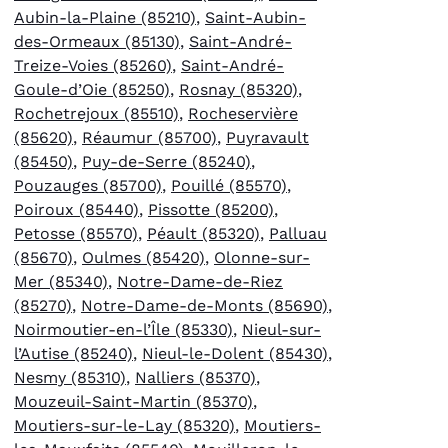
Aubin-la-Plaine (85210)
,
Saint-Aubin-
des-Ormeaux (85130)
,
Saint-André-
Treize-Voies (85260)
,
Saint-André-
Goule-d’Oie (85250)
,
Rosnay (85320)
,
Rochetrejoux (85510)
,
Rocheservière
(85620)
,
Réaumur (85700)
,
Puyravault
(85450)
,
Puy-de-Serre (85240)
,
Pouzauges (85700)
,
Pouillé (85570)
,
Poiroux (85440)
,
Pissotte (85200)
,
Petosse (85570)
,
Péault (85320)
,
Palluau
(85670)
,
Oulmes (85420)
,
Olonne-sur-
Mer (85340)
,
Notre-Dame-de-Riez
(85270)
,
Notre-Dame-de-Monts (85690)
,
Noirmoutier-en-l’Île (85330)
,
Nieul-sur-
l’Autise (85240)
,
Nieul-le-Dolent (85430)
,
Nesmy (85310)
,
Nalliers (85370)
,
Mouzeuil-Saint-Martin (85370)
,
Moutiers-sur-le-Lay (85320)
,
Moutiers-