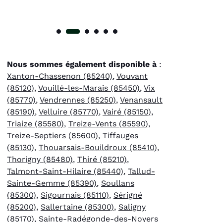
Nous sommes également disponible à
:
Xanton-Chassenon (85240)
,
Vouvant
(85120)
,
Vouillé-les-Marais (85450)
,
Vix
(85770)
,
Vendrennes (85250)
,
Venansault
(85190)
,
Velluire (85770)
,
Vairé (85150)
,
Triaize (85580)
,
Treize-Vents (85590)
,
Treize-Septiers (85600)
,
Tiffauges
(85130)
,
Thouarsais-Bouildroux (85410)
,
Thorigny (85480)
,
Thiré (85210)
,
Talmont-Saint-Hilaire (85440)
,
Tallud-
Sainte-Gemme (85390)
,
Soullans
(85300)
,
Sigournais (85110)
,
Sérigné
(85200)
,
Sallertaine (85300)
,
Saligny
(85170)
,
Sainte-Radégonde-des-Noyers