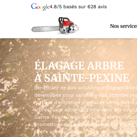
4.8/5 basés sur 628 avis
Nos service
ÉLAGAGE ARBRE
À SAINTE-PEXINE
Bénéficiez de nos solutions d’Élagage arbr
développés pour satisfaire aux attentes les
matière d’entretien d’espaces verts. Notre 
arbres nous autorise d’intervenir sur tous 
Sainte-Pexine. Référents dans les technique
promettons des accomplissements à long t
Notre approche rigoureuse du démontage ar