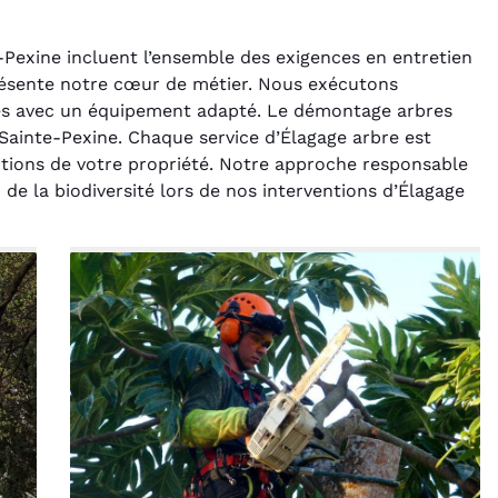
-Pexine incluent l’ensemble des exigences en entretien
résente notre cœur de métier. Nous exécutons
res avec un équipement adapté. Le démontage arbres
 Sainte-Pexine. Chaque service d’Élagage arbre est
ditions de votre propriété. Notre approche responsable
rélie Bonnet
Laurent Perrin
 de la biodiversité lors de nos interventions d’Élagage
21 juin 2024
14 décembre 2024
ice de terrassement
Excellente prestation pour
din à Var était
l'abattage délicat d'un sapin
ionnel. L'équipe a
entre deux maisons.
é de manière efficace
Technicité irréprochable et
ssionnelle, laissant
sécurité assurée. Le
ardin impeccable et
chantier a été laissé propre.
our notre nouveau
Je n'hésiterai pas à vous
t d'aménagement
recontacter.
paysager.