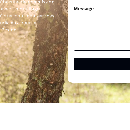
. Chacune de nos mission
Message
avec un outillage
Opter pour nos services
judicieux pour la
-Pexine.