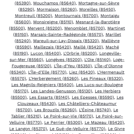
(85390)
,
Mouchamps (85640)
,
Mortagne-sur-Sèvre
(85290)
,
Mormaison (85260)
,
Moreilles (85450)
,
Montreuil (85200)
,
Montournais (85700)
,
Montaigu
(85600)
,
Monsireigne (85110)
,
Mesnard-la-Barotière
(85500)
,
Mervent (85200)
,
Menomblet (85700)
,
Martinet
(85150)
,
Marsais-Sainte-Radégonde (85570)
,
Marillet
(85240)
,
Mareuil-sur-Lay-Dissais (85320)
,
Mallièvre
(85590)
,
Maillezais (85420)
,
Maillé (85420)
,
Maché
(85190)
,
Luçon (85400)
,
L’Orbrie (85200)
,
Longeville-
sur-Mer (85560)
,
Longèves (85200)
,
L’Oie (85140)
,
Loge-
Fougereuse (85120)
,
L’Île-d’Yeu (85350)
,
L’Île-d’Olonne
(85340)
,
L’Île-d’Elle (85770)
,
Liez (85420)
,
L’Hermenault
(85570)
,
L’Herbergement (85260)
,
Les Pineaux (85320)
,
Les Magnils-Reigniers (85400)
,
Les Lucs-sur-Boulogne
(85170)
,
Les Landes-Genusson (85130)
,
Les Herbiers
(85500)
,
Les Essarts (85140)
,
Les Epesses (85590)
,
Les
Clouzeaux (85430)
,
Les Châtelliers-Châteaumur
(85700)
,
Les Brouzils (85260)
,
L’Épine (85740)
,
Le
Tablier (85310)
,
Le Poiré-sur-Vie (85170)
,
Le Poiré-sur-
Velluire (85770)
,
Le Perrier (85300)
,
Le Mazeau (85420)
,
Le Langon (85370)
,
Le Gué-de-Velluire (85770)
,
Le Givre