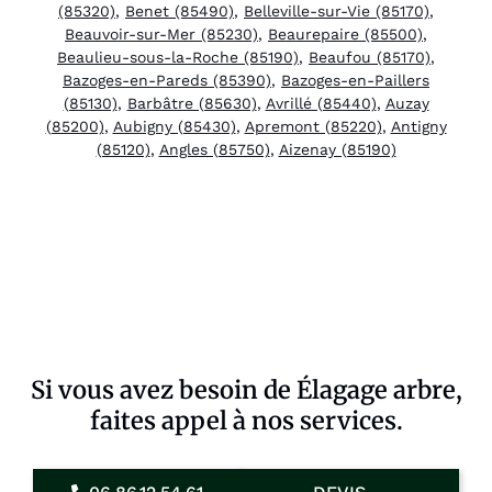
(85320)
,
Benet (85490)
,
Belleville-sur-Vie (85170)
,
Beauvoir-sur-Mer (85230)
,
Beaurepaire (85500)
,
Beaulieu-sous-la-Roche (85190)
,
Beaufou (85170)
,
Bazoges-en-Pareds (85390)
,
Bazoges-en-Paillers
(85130)
,
Barbâtre (85630)
,
Avrillé (85440)
,
Auzay
(85200)
,
Aubigny (85430)
,
Apremont (85220)
,
Antigny
(85120)
,
Angles (85750)
,
Aizenay (85190)
Si vous avez besoin de Élagage arbre,
faites appel à nos services.