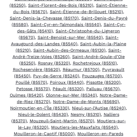
(85250)
,
Saint-Florent-des-Bois (85310)
,
Saint-Étienne-
du-Bois (85670)
,
Saint-Étienne-de-Brillouet (85210)
,
Saint-Denis-la-Chevasse (85170)
,
Saint-Denis-du-Payré
(85580)
,
Saint-Cyr-en-Talmondais (85540)
,
Saint-Cyr-
des-Gâts (85410)
,
Saint-Christophe-du-Ligneron
(85670)
,
Saint-Benoist-sur-Mer (85540)
,
Saint-
Avaugourd-des-Landes (85540)
,
Saint-Aubin-la-Plaine
(85210)
,
Saint-Aubin-des-Ormeaux (85130)
,
Saint-
André-Treize-Voies (85260)
,
Saint-André-Goule-d’Oie
(85250)
,
Rosnay (85320)
,
Rochetrejoux (85510)
,
Rocheservière (85620)
,
Réaumur (85700)
,
Puyravault
(85450)
,
Puy-de-Serre (85240)
,
Pouzauges (85700)
,
Pouillé (85570)
,
Poiroux (85440)
,
Pissotte (85200)
,
Petosse (85570)
,
Péault (85320)
,
Palluau (85670)
,
Oulmes (85420)
,
Olonne-sur-Mer (85340)
,
Notre-Dame-
de-Riez (85270)
,
Notre-Dame-de-Monts (85690)
,
Noirmoutier-en-l’Île (85330)
,
Nieul-sur-l’Autise (85240)
,
Nieul-le-Dolent (85430)
,
Nesmy (85310)
,
Nalliers
(85370)
,
Mouzeuil-Saint-Martin (85370)
,
Moutiers-sur-
le-Lay (85320)
,
Moutiers-les-Mauxfaits (85540)
,
Mouilleron-le-Captif (85000)
,
Mouilleron-en-Pareds