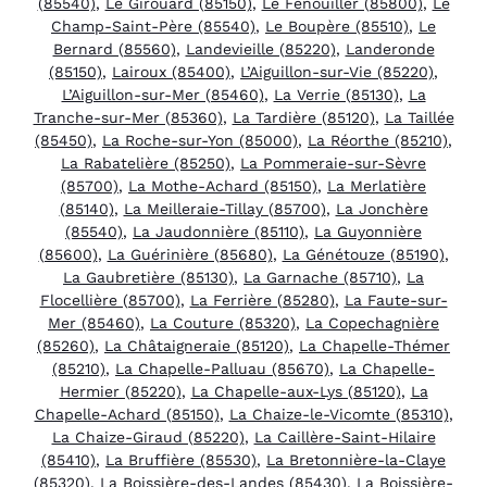
(85540)
,
Le Girouard (85150)
,
Le Fenouiller (85800)
,
Le
Champ-Saint-Père (85540)
,
Le Boupère (85510)
,
Le
Bernard (85560)
,
Landevieille (85220)
,
Landeronde
(85150)
,
Lairoux (85400)
,
L’Aiguillon-sur-Vie (85220)
,
L’Aiguillon-sur-Mer (85460)
,
La Verrie (85130)
,
La
Tranche-sur-Mer (85360)
,
La Tardière (85120)
,
La Taillée
(85450)
,
La Roche-sur-Yon (85000)
,
La Réorthe (85210)
,
La Rabatelière (85250)
,
La Pommeraie-sur-Sèvre
(85700)
,
La Mothe-Achard (85150)
,
La Merlatière
(85140)
,
La Meilleraie-Tillay (85700)
,
La Jonchère
(85540)
,
La Jaudonnière (85110)
,
La Guyonnière
(85600)
,
La Guérinière (85680)
,
La Génétouze (85190)
,
La Gaubretière (85130)
,
La Garnache (85710)
,
La
Flocellière (85700)
,
La Ferrière (85280)
,
La Faute-sur-
Mer (85460)
,
La Couture (85320)
,
La Copechagnière
(85260)
,
La Châtaigneraie (85120)
,
La Chapelle-Thémer
(85210)
,
La Chapelle-Palluau (85670)
,
La Chapelle-
Hermier (85220)
,
La Chapelle-aux-Lys (85120)
,
La
Chapelle-Achard (85150)
,
La Chaize-le-Vicomte (85310)
,
La Chaize-Giraud (85220)
,
La Caillère-Saint-Hilaire
(85410)
,
La Bruffière (85530)
,
La Bretonnière-la-Claye
(85320)
,
La Boissière-des-Landes (85430)
,
La Boissière-