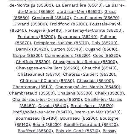
de-Montaigu (85600)
,
La Bernardière (85610)
,
La Barre-
de-Monts (85550)
,
Jard-sur-Mer (85520)
,
Grues
(85580)
,
Grosbreuil (85440)
,
Grand’Landes (85670)
,
Givrand (85800)
,
Froidfond (85300)
,
Foussais-Payré
(85240)
,
Fougeré (85480)
,
Fontenay-le-Comte (85200)
,
Fontaines (85200)
,
Faymoreau (85240)
,
Falleron
(85670)
,
Dompierre-sur-Yon (85170)
,
Doix (85200)
,
Damvix (85420)
,
Curzon (85540)
,
Cugand (85610)
,
Corpe (85320)
,
Commequiers (85220)
,
Coëx (85220)
,
Cheffois (85390)
,
Chavagnes-les-Redoux (85390)
,
Chavagnes-en-Paillers (85250)
,
Chauché (85140)
,
Châteauneuf (85710)
,
Château-Guibert (85320)
,
Château-d’Olonne (85180)
,
Chasnais (85400)
,
Chantonnay (85110)
,
Champagné-les-Marais (85450)
,
Chambretaud (85500)
,
Challans (85300)
,
Chaix (85200)
,
Chaillé-sous-les-Ormeaux (85310)
,
Chaillé-les-Marais
(85450)
,
Cezais (85410)
,
Breuil-Barret (85120)
,
Bretignolles-sur-Mer (85470)
,
Brem-sur-Mer (85470)
,
Bournezeau (85480)
,
Bourneau (85200)
,
Boulogne
(85140)
,
Bouin (85230)
,
Bouillé-Courdault (85420)
,
Boufféré (85600)
,
Bois-de-Cené (85710)
,
Bessay