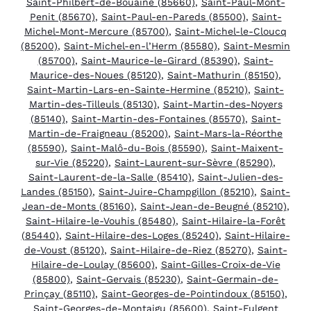
Saint-Philbert-de-Bouaine (85660)
,
Saint-Paul-Mont-
Penit (85670)
,
Saint-Paul-en-Pareds (85500)
,
Saint-
Michel-Mont-Mercure (85700)
,
Saint-Michel-le-Cloucq
(85200)
,
Saint-Michel-en-l’Herm (85580)
,
Saint-Mesmin
(85700)
,
Saint-Maurice-le-Girard (85390)
,
Saint-
Maurice-des-Noues (85120)
,
Saint-Mathurin (85150)
,
Saint-Martin-Lars-en-Sainte-Hermine (85210)
,
Saint-
Martin-des-Tilleuls (85130)
,
Saint-Martin-des-Noyers
(85140)
,
Saint-Martin-des-Fontaines (85570)
,
Saint-
Martin-de-Fraigneau (85200)
,
Saint-Mars-la-Réorthe
(85590)
,
Saint-Malô-du-Bois (85590)
,
Saint-Maixent-
sur-Vie (85220)
,
Saint-Laurent-sur-Sèvre (85290)
,
Saint-Laurent-de-la-Salle (85410)
,
Saint-Julien-des-
Landes (85150)
,
Saint-Juire-Champgillon (85210)
,
Saint-
Jean-de-Monts (85160)
,
Saint-Jean-de-Beugné (85210)
,
Saint-Hilaire-le-Vouhis (85480)
,
Saint-Hilaire-la-Forêt
(85440)
,
Saint-Hilaire-des-Loges (85240)
,
Saint-Hilaire-
de-Voust (85120)
,
Saint-Hilaire-de-Riez (85270)
,
Saint-
Hilaire-de-Loulay (85600)
,
Saint-Gilles-Croix-de-Vie
(85800)
,
Saint-Gervais (85230)
,
Saint-Germain-de-
Prinçay (85110)
,
Saint-Georges-de-Pointindoux (85150)
,
Saint-Georges-de-Montaigu (85600)
,
Saint-Fulgent