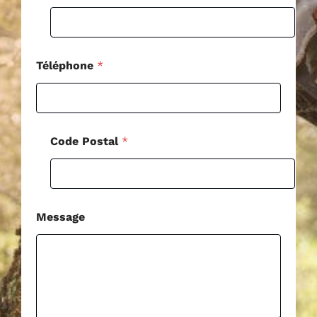
P
o
s
t
a
Téléphone
*
l
Code Postal
*
Message