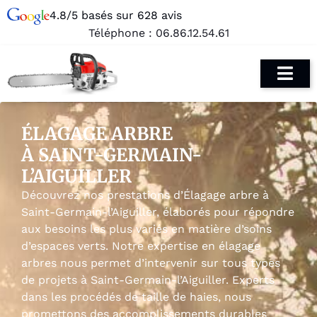
4.8/5 basés sur 628 avis
Téléphone :
06.86.12.54.61
ÉLAGAGE ARBRE
À SAINT-GERMAIN-
L’AIGUILLER
Découvrez nos prestations d’Élagage arbre à
Saint-Germain-l’Aiguiller, élaborés pour répondre
aux besoins les plus variés en matière d’soins
d’espaces verts. Notre expertise en élagage
arbres nous permet d’intervenir sur tous types
de projets à Saint-Germain-l’Aiguiller. Experts
dans les procédés de taille de haies, nous
promettons des accomplissements durables