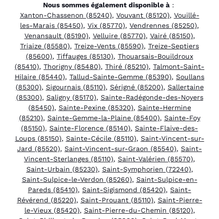
Nous sommes également disponible à
:
Xanton-Chassenon (85240)
,
Vouvant (85120)
,
Vouillé-
les-Marais (85450)
,
Vix (85770)
,
Vendrennes (85250)
,
Venansault (85190)
,
Velluire (85770)
,
Vairé (85150)
,
Triaize (85580)
,
Treize-Vents (85590)
,
Treize-Septiers
(85600)
,
Tiffauges (85130)
,
Thouarsais-Bouildroux
(85410)
,
Thorigny (85480)
,
Thiré (85210)
,
Talmont-Saint-
Hilaire (85440)
,
Tallud-Sainte-Gemme (85390)
,
Soullans
(85300)
,
Sigournais (85110)
,
Sérigné (85200)
,
Sallertaine
(85300)
,
Saligny (85170)
,
Sainte-Radégonde-des-Noyers
(85450)
,
Sainte-Pexine (85320)
,
Sainte-Hermine
(85210)
,
Sainte-Gemme-la-Plaine (85400)
,
Sainte-Foy
(85150)
,
Sainte-Florence (85140)
,
Sainte-Flaive-des-
Loups (85150)
,
Sainte-Cécile (85110)
,
Saint-Vincent-sur-
Jard (85520)
,
Saint-Vincent-sur-Graon (85540)
,
Saint-
Vincent-Sterlanges (85110)
,
Saint-Valérien (85570)
,
Saint-Urbain (85230)
,
Saint-Symphorien (72240)
,
Saint-Sulpice-le-Verdon (85260)
,
Saint-Sulpice-en-
Pareds (85410)
,
Saint-Sigismond (85420)
,
Saint-
Révérend (85220)
,
Saint-Prouant (85110)
,
Saint-Pierre-
le-Vieux (85420)
,
Saint-Pierre-du-Chemin (85120)
,