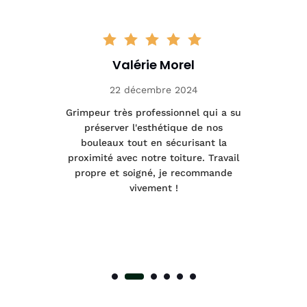
Valérie Morel
22 décembre 2024
tage
Grimpeur très professionnel qui a su
Int
préserver l'esthétique de nos
e et
bouleaux tout en sécurisant la
été
proximité avec notre toiture. Travail
p
 à
propre et soigné, je recommande
tra
vivement !