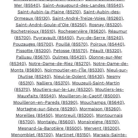
Mer (85540)
,
Saint-Avaugourd-des-Landes (85540)
,
Saint-Aubin-la-Plaine (85210)
,
Saint-Aubin-des-
Ormeaux (85130)
,
Saint-André-Treize-Voies (85260)
,
Saint-André-Goule-d’Oie (85250)
,
Rosnay (85320)
,
Rochetrejoux (85510)
,
Rocheservière (85620)
,
Réaumur
(85700)
,
Puyravault (85450)
,
Puy-de-Serre (85240)
,
Pouzauges (85700)
,
Pouillé (85570)
,
Poiroux (85440)
,
Pissotte (85200)
,
Petosse (85570)
,
Péault (85320)
,
Palluau (85670)
,
Oulmes (85420)
,
Olonne-sur-Mer
(85340)
,
Notre-Dame-de-Riez (85270)
,
Notre-Dame-de-
Monts (85690)
,
Noirmoutier-en-l’Île (85330)
,
Nieul-sur-
l’Autise (85240)
,
Nieul-le-Dolent (85430)
,
Nesmy
(85310)
,
Nalliers (85370)
,
Mouzeuil-Saint-Martin
(85370)
,
Moutiers-sur-le-Lay (85320)
,
Moutiers-les-
Mauxfaits (85540)
,
Mouilleron-le-Captif (85000)
,
Mouilleron-en-Pareds (85390)
,
Mouchamps (85640)
,
Mortagne-sur-Sèvre (85290)
,
Mormaison (85260)
,
Moreilles (85450)
,
Montreuil (85200)
,
Montournais
(85700)
,
Montaigu (85600)
,
Monsireigne (85110)
,
Mesnard-la-Barotière (85500)
,
Mervent (85200)
,
Menomblet (85700)
,
Martinet (85150)
,
Marsais-Sainte-