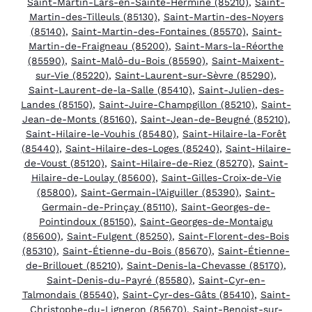
Saint-Martin-Lars-en-Sainte-Hermine (85210)
,
Saint-
Martin-des-Tilleuls (85130)
,
Saint-Martin-des-Noyers
(85140)
,
Saint-Martin-des-Fontaines (85570)
,
Saint-
Martin-de-Fraigneau (85200)
,
Saint-Mars-la-Réorthe
(85590)
,
Saint-Malô-du-Bois (85590)
,
Saint-Maixent-
sur-Vie (85220)
,
Saint-Laurent-sur-Sèvre (85290)
,
Saint-Laurent-de-la-Salle (85410)
,
Saint-Julien-des-
Landes (85150)
,
Saint-Juire-Champgillon (85210)
,
Saint-
Jean-de-Monts (85160)
,
Saint-Jean-de-Beugné (85210)
,
Saint-Hilaire-le-Vouhis (85480)
,
Saint-Hilaire-la-Forêt
(85440)
,
Saint-Hilaire-des-Loges (85240)
,
Saint-Hilaire-
de-Voust (85120)
,
Saint-Hilaire-de-Riez (85270)
,
Saint-
Hilaire-de-Loulay (85600)
,
Saint-Gilles-Croix-de-Vie
(85800)
,
Saint-Germain-l’Aiguiller (85390)
,
Saint-
Germain-de-Prinçay (85110)
,
Saint-Georges-de-
Pointindoux (85150)
,
Saint-Georges-de-Montaigu
(85600)
,
Saint-Fulgent (85250)
,
Saint-Florent-des-Bois
(85310)
,
Saint-Étienne-du-Bois (85670)
,
Saint-Étienne-
de-Brillouet (85210)
,
Saint-Denis-la-Chevasse (85170)
,
Saint-Denis-du-Payré (85580)
,
Saint-Cyr-en-
Talmondais (85540)
,
Saint-Cyr-des-Gâts (85410)
,
Saint-
Christophe-du-Ligneron (85670)
,
Saint-Benoist-sur-