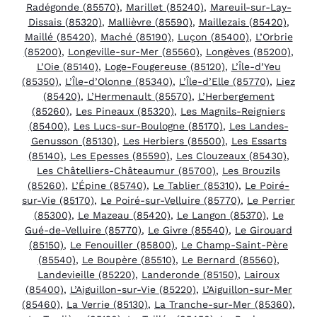
Radégonde (85570)
,
Marillet (85240)
,
Mareuil-sur-Lay-
Dissais (85320)
,
Mallièvre (85590)
,
Maillezais (85420)
,
Maillé (85420)
,
Maché (85190)
,
Luçon (85400)
,
L’Orbrie
(85200)
,
Longeville-sur-Mer (85560)
,
Longèves (85200)
,
L’Oie (85140)
,
Loge-Fougereuse (85120)
,
L’Île-d’Yeu
(85350)
,
L’Île-d’Olonne (85340)
,
L’Île-d’Elle (85770)
,
Liez
(85420)
,
L’Hermenault (85570)
,
L’Herbergement
(85260)
,
Les Pineaux (85320)
,
Les Magnils-Reigniers
(85400)
,
Les Lucs-sur-Boulogne (85170)
,
Les Landes-
Genusson (85130)
,
Les Herbiers (85500)
,
Les Essarts
(85140)
,
Les Epesses (85590)
,
Les Clouzeaux (85430)
,
Les Châtelliers-Châteaumur (85700)
,
Les Brouzils
(85260)
,
L’Épine (85740)
,
Le Tablier (85310)
,
Le Poiré-
sur-Vie (85170)
,
Le Poiré-sur-Velluire (85770)
,
Le Perrier
(85300)
,
Le Mazeau (85420)
,
Le Langon (85370)
,
Le
Gué-de-Velluire (85770)
,
Le Givre (85540)
,
Le Girouard
(85150)
,
Le Fenouiller (85800)
,
Le Champ-Saint-Père
(85540)
,
Le Boupère (85510)
,
Le Bernard (85560)
,
Landevieille (85220)
,
Landeronde (85150)
,
Lairoux
(85400)
,
L’Aiguillon-sur-Vie (85220)
,
L’Aiguillon-sur-Mer
(85460)
,
La Verrie (85130)
,
La Tranche-sur-Mer (85360)
,