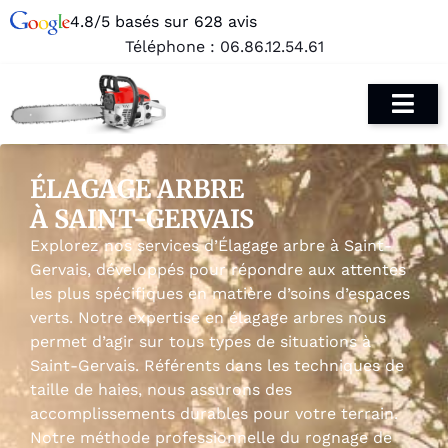
4.8/5 basés sur 628 avis
Téléphone :
06.86.12.54.61
ÉLAGAGE ARBRE
À SAINT-GERVAIS
Explorez nos services d’Élagage arbre à Saint-
Gervais, développés pour répondre aux attentes
les plus spécifiques en matière d’soins d’espaces
verts. Notre expertise en élagage arbres nous
permet d’agir sur tous types de situations à
Saint-Gervais. Référents dans les techniques de
taille de haies, nous assurons des
accomplissements durables pour votre terrain.
Notre méthode professionnelle du rognage de