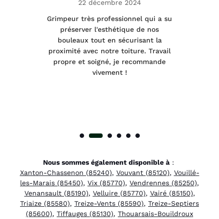
22 décembre 2024
tage
Grimpeur très professionnel qui a su
Int
préserver l'esthétique de nos
e et
bouleaux tout en sécurisant la
été
proximité avec notre toiture. Travail
p
 à
propre et soigné, je recommande
tra
vivement !
Nous sommes également disponible à
:
Xanton-Chassenon (85240)
,
Vouvant (85120)
,
Vouillé-
les-Marais (85450)
,
Vix (85770)
,
Vendrennes (85250)
,
Venansault (85190)
,
Velluire (85770)
,
Vairé (85150)
,
Triaize (85580)
,
Treize-Vents (85590)
,
Treize-Septiers
(85600)
,
Tiffauges (85130)
,
Thouarsais-Bouildroux