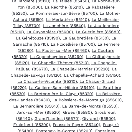
La Tardière (85120)
,
La Taillée (85450)
,
La Roche-sur-
Yon (85000)
,
La Réorthe (85210)
,
La Rabatelière
(85250)
,
La Pommeraie-sur-Sèvre (85700)
,
La Mothe-
Achard (85150)
,
La Merlatière (85140)
,
La Meilleraie-
Tillay (85700)
,
La Jonchère (85540)
,
La Jaudonnière
(85110)
,
La Guyonnière (85600)
,
La Guérinière (85680)
,
La Génétouze (85190)
,
La Gaubretière (85130)
,
La
Garnache (85710)
,
La Flocellière (85700)
,
La Ferrière
(85280)
,
La Faute-sur-Mer (85460)
,
La Couture
(85320)
,
La Copechagnière (85260)
,
La Châtaigneraie
(85120)
,
La Chapelle-Thémer (85210)
,
La Chapelle-
Palluau (85670)
,
La Chapelle-Hermier (85220)
,
La
Chapelle-aux-Lys (85120)
,
La Chapelle-Achard (85150)
,
La Chaize-le-Vicomte (85310)
,
La Chaize-Giraud
(85220)
,
La Caillère-Saint-Hilaire (85410)
,
La Bruffière
(85530)
,
La Bretonnière-la-Claye (85320)
,
La Boissière-
des-Landes (85430)
,
La Boissière-de-Montaigu (85600)
,
La Bernardière (85610)
,
La Barre-de-Monts (85550)
,
Jard-sur-Mer (85520)
,
Grues (85580)
,
Grosbreuil
(85440)
,
Grand’Landes (85670)
,
Givrand (85800)
,
Froidfond (85300)
,
Foussais-Payré (85240)
,
Fougeré
(85480)
,
Fontenay-le-Comte (85200)
,
Fontaines