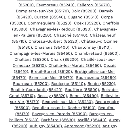
(85200)
,
Faymoreau (85240)
,
Falleron (85670)
,
Dompierre-sur-Yon (85170)
,
Doix (85200)
,
Damvix
(85420)
,
Curzon (85540)
,
Cugand (85610)
,
Corpe
(85320)
,
Commequiers (85220)
,
Coëx (85220)
,
Cheffois
(85390)
,
Chavagnes-les-Redoux (85390)
,
Chavagnes-
en-Paillers (85250)
,
Chauché (85140)
,
Châteauneuf
(85710)
,
Château-Guibert (85320)
,
Château-d’Olonne
(85180)
,
Chasnais (85400)
,
Chantonnay (85110)
,
Champagné-les-Marais (85450)
,
Chambretaud (85500)
,
Challans (85300)
,
Chaix (85200)
,
Chaillé-sous-les-
Ormeaux (85310)
,
Chaillé-les-Marais (85450)
,
Cezais
(85410)
,
Breuil-Barret (85120)
,
Bretignolles-sur-Mer
(85470)
,
Brem-sur-Mer (85470)
,
Bournezeau (85480)
,
Bourneau (85200)
,
Boulogne (85140)
,
Bouin (85230)
,
Bouillé-Courdault (85420)
,
Boufféré (85600)
,
Bois-de-
Cené (85710)
,
Bessay (85320)
,
Benet (85490)
,
Belleville-
sur-Vie (85170)
,
Beauvoir-sur-Mer (85230)
,
Beaurepaire
(85500)
,
Beaulieu-sous-la-Roche (85190)
,
Beaufou
(85170)
,
Bazoges-en-Pareds (85390)
,
Bazoges-en-
Paillers (85130)
,
Barbâtre (85630)
,
Avrillé (85440)
,
Auzay
(85200)
,
Aubigny (85430)
,
Apremont (85220)
,
Antigny