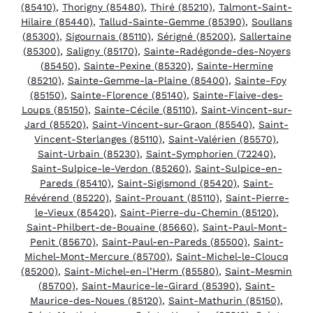
(85410)
,
Thorigny (85480)
,
Thiré (85210)
,
Talmont-Saint-
Hilaire (85440)
,
Tallud-Sainte-Gemme (85390)
,
Soullans
(85300)
,
Sigournais (85110)
,
Sérigné (85200)
,
Sallertaine
(85300)
,
Saligny (85170)
,
Sainte-Radégonde-des-Noyers
(85450)
,
Sainte-Pexine (85320)
,
Sainte-Hermine
(85210)
,
Sainte-Gemme-la-Plaine (85400)
,
Sainte-Foy
(85150)
,
Sainte-Florence (85140)
,
Sainte-Flaive-des-
Loups (85150)
,
Sainte-Cécile (85110)
,
Saint-Vincent-sur-
Jard (85520)
,
Saint-Vincent-sur-Graon (85540)
,
Saint-
Vincent-Sterlanges (85110)
,
Saint-Valérien (85570)
,
Saint-Urbain (85230)
,
Saint-Symphorien (72240)
,
Saint-Sulpice-le-Verdon (85260)
,
Saint-Sulpice-en-
Pareds (85410)
,
Saint-Sigismond (85420)
,
Saint-
Révérend (85220)
,
Saint-Prouant (85110)
,
Saint-Pierre-
le-Vieux (85420)
,
Saint-Pierre-du-Chemin (85120)
,
Saint-Philbert-de-Bouaine (85660)
,
Saint-Paul-Mont-
Penit (85670)
,
Saint-Paul-en-Pareds (85500)
,
Saint-
Michel-Mont-Mercure (85700)
,
Saint-Michel-le-Cloucq
(85200)
,
Saint-Michel-en-l’Herm (85580)
,
Saint-Mesmin
(85700)
,
Saint-Maurice-le-Girard (85390)
,
Saint-
Maurice-des-Noues (85120)
,
Saint-Mathurin (85150)
,