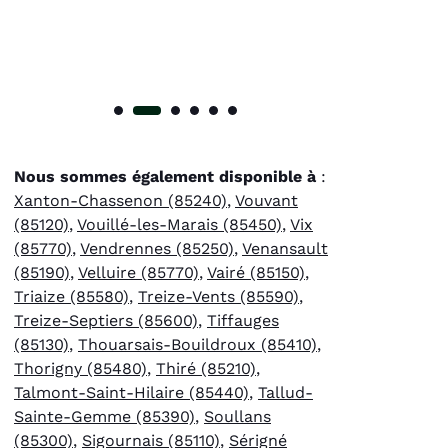
Nous sommes également disponible à
:
Xanton-Chassenon (85240)
,
Vouvant
(85120)
,
Vouillé-les-Marais (85450)
,
Vix
(85770)
,
Vendrennes (85250)
,
Venansault
(85190)
,
Velluire (85770)
,
Vairé (85150)
,
Triaize (85580)
,
Treize-Vents (85590)
,
Treize-Septiers (85600)
,
Tiffauges
(85130)
,
Thouarsais-Bouildroux (85410)
,
Thorigny (85480)
,
Thiré (85210)
,
Talmont-Saint-Hilaire (85440)
,
Tallud-
Sainte-Gemme (85390)
,
Soullans
(85300)
,
Sigournais (85110)
,
Sérigné