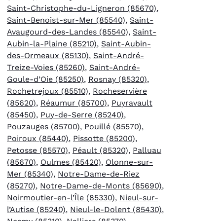
Saint-Christophe-du-Ligneron (85670)
,
Saint-Benoist-sur-Mer (85540)
,
Saint-
Avaugourd-des-Landes (85540)
,
Saint-
Aubin-la-Plaine (85210)
,
Saint-Aubin-
des-Ormeaux (85130)
,
Saint-André-
Treize-Voies (85260)
,
Saint-André-
Goule-d’Oie (85250)
,
Rosnay (85320)
,
Rochetrejoux (85510)
,
Rocheservière
(85620)
,
Réaumur (85700)
,
Puyravault
(85450)
,
Puy-de-Serre (85240)
,
Pouzauges (85700)
,
Pouillé (85570)
,
Poiroux (85440)
,
Pissotte (85200)
,
Petosse (85570)
,
Péault (85320)
,
Palluau
(85670)
,
Oulmes (85420)
,
Olonne-sur-
Mer (85340)
,
Notre-Dame-de-Riez
(85270)
,
Notre-Dame-de-Monts (85690)
,
Noirmoutier-en-l’Île (85330)
,
Nieul-sur-
l’Autise (85240)
,
Nieul-le-Dolent (85430)
,