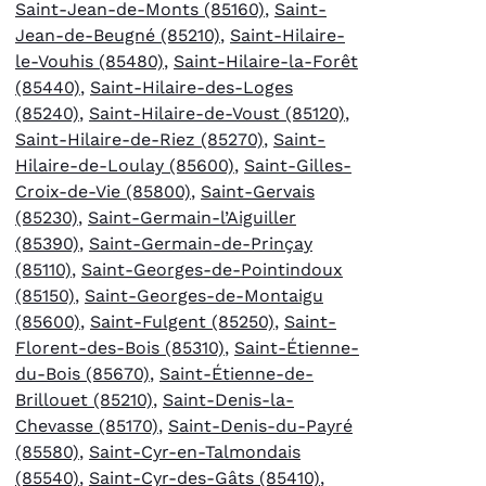
Saint-Jean-de-Monts (85160)
,
Saint-
Jean-de-Beugné (85210)
,
Saint-Hilaire-
le-Vouhis (85480)
,
Saint-Hilaire-la-Forêt
(85440)
,
Saint-Hilaire-des-Loges
(85240)
,
Saint-Hilaire-de-Voust (85120)
,
Saint-Hilaire-de-Riez (85270)
,
Saint-
Hilaire-de-Loulay (85600)
,
Saint-Gilles-
Croix-de-Vie (85800)
,
Saint-Gervais
(85230)
,
Saint-Germain-l’Aiguiller
(85390)
,
Saint-Germain-de-Prinçay
(85110)
,
Saint-Georges-de-Pointindoux
(85150)
,
Saint-Georges-de-Montaigu
(85600)
,
Saint-Fulgent (85250)
,
Saint-
Florent-des-Bois (85310)
,
Saint-Étienne-
du-Bois (85670)
,
Saint-Étienne-de-
Brillouet (85210)
,
Saint-Denis-la-
Chevasse (85170)
,
Saint-Denis-du-Payré
(85580)
,
Saint-Cyr-en-Talmondais
(85540)
,
Saint-Cyr-des-Gâts (85410)
,