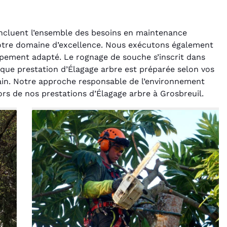
 incluent l’ensemble des besoins en maintenance
notre domaine d’excellence. Nous exécutons également
uipement adapté. Le rognage de souche s’inscrit dans
que prestation d’Élagage arbre est préparée selon vos
rain. Notre approche responsable de l’environnement
lors de nos prestations d’Élagage arbre à Grosbreuil.
rélie Bonnet
Laurent Perrin
21 juin 2024
14 décembre 2024
ice de terrassement
Excellente prestation pour
din à Var était
l'abattage délicat d'un sapin
ionnel. L'équipe a
entre deux maisons.
é de manière efficace
Technicité irréprochable et
ssionnelle, laissant
sécurité assurée. Le
ardin impeccable et
chantier a été laissé propre.
our notre nouveau
Je n'hésiterai pas à vous
t d'aménagement
recontacter.