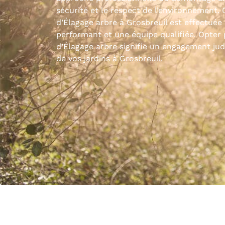
sécurité et le respect de l’environnement.
d’Élagage arbre à Grosbreuil est effectuée 
performant et une équipe qualifiée. Opter 
d’Élagage arbre signifie un engagement jud
de vos jardins à Grosbreuil.