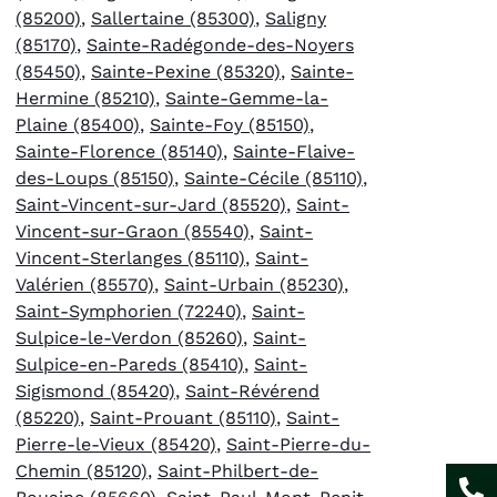
(85200)
,
Sallertaine (85300)
,
Saligny
(85170)
,
Sainte-Radégonde-des-Noyers
(85450)
,
Sainte-Pexine (85320)
,
Sainte-
Hermine (85210)
,
Sainte-Gemme-la-
Plaine (85400)
,
Sainte-Foy (85150)
,
Sainte-Florence (85140)
,
Sainte-Flaive-
des-Loups (85150)
,
Sainte-Cécile (85110)
,
Saint-Vincent-sur-Jard (85520)
,
Saint-
Vincent-sur-Graon (85540)
,
Saint-
Vincent-Sterlanges (85110)
,
Saint-
Valérien (85570)
,
Saint-Urbain (85230)
,
Saint-Symphorien (72240)
,
Saint-
Sulpice-le-Verdon (85260)
,
Saint-
Sulpice-en-Pareds (85410)
,
Saint-
Sigismond (85420)
,
Saint-Révérend
(85220)
,
Saint-Prouant (85110)
,
Saint-
Pierre-le-Vieux (85420)
,
Saint-Pierre-du-
Chemin (85120)
,
Saint-Philbert-de-