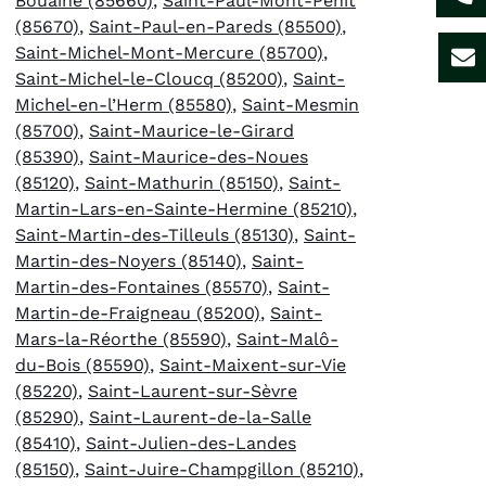
Bouaine (85660)
,
Saint-Paul-Mont-Penit
(85670)
,
Saint-Paul-en-Pareds (85500)
,
Saint-Michel-Mont-Mercure (85700)
,
Saint-Michel-le-Cloucq (85200)
,
Saint-
Michel-en-l’Herm (85580)
,
Saint-Mesmin
(85700)
,
Saint-Maurice-le-Girard
(85390)
,
Saint-Maurice-des-Noues
(85120)
,
Saint-Mathurin (85150)
,
Saint-
Martin-Lars-en-Sainte-Hermine (85210)
,
Saint-Martin-des-Tilleuls (85130)
,
Saint-
Martin-des-Noyers (85140)
,
Saint-
Martin-des-Fontaines (85570)
,
Saint-
Martin-de-Fraigneau (85200)
,
Saint-
Mars-la-Réorthe (85590)
,
Saint-Malô-
du-Bois (85590)
,
Saint-Maixent-sur-Vie
(85220)
,
Saint-Laurent-sur-Sèvre
(85290)
,
Saint-Laurent-de-la-Salle
(85410)
,
Saint-Julien-des-Landes
(85150)
,
Saint-Juire-Champgillon (85210)
,