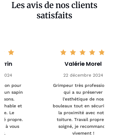
Les avis de nos clients
satisfaits
Valérie Morel
Mathi
22 décembre 2024
5 ja
Grimpeur très professionnel
Interventio
qui a su préserver
sanitair
l'esthétique de nos
arbres mal
bouleaux tout en sécurisant
précis
la proximité avec notre
pertinent
toiture. Travail propre et
fait un tra
soigné, je recommande
Merci pour 
vivement !