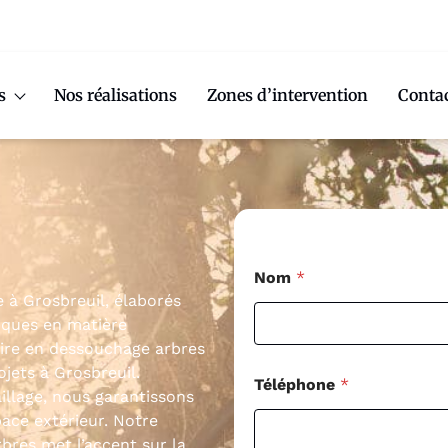
s
Nos réalisations
Zones d’intervention
Conta
Nom
*
e à Grosbreuil, élaborés
fiques en matière
faire en dessouchage arbres
jets à Grosbreuil.
Téléphone
*
llage, nous garantissons
ace extérieur. Notre
res met l’accent sur la