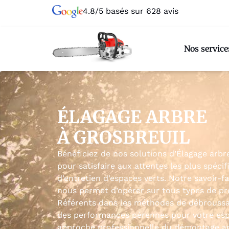
4.8/5 basés sur 628 avis
Nos service
ÉLAGAGE ARBRE
À GROSBREUIL
Bénéficiez de nos solutions d’Élagage arbr
pour satisfaire aux attentes les plus spéci
d’entretien d’espaces verts. Notre savoir-
nous permet d’opérer sur tous types de pro
Référents dans les méthodes de débroussai
des performances pérennes pour votre esp
approche professionnelle du démontage arb