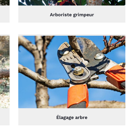
paysager.
Arboriste grimpeur
Élagage arbre