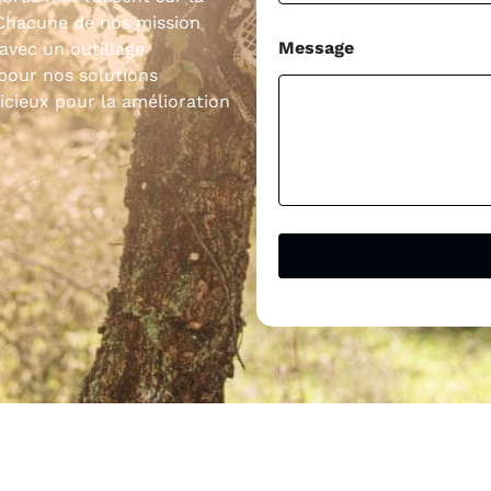
 Chacune de nos mission
Message
avec un outillage
pour nos solutions
icieux pour la amélioration