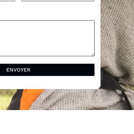
e
ENVOYER