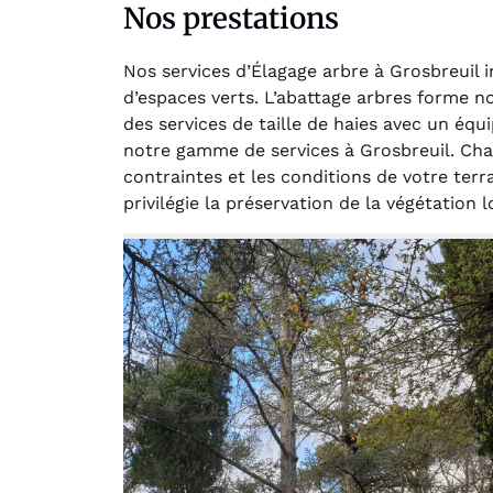
Nos prestations
Nos services d’Élagage arbre à Grosbreuil
d’espaces verts. L’abattage arbres forme 
des services de taille de haies avec un éq
notre gamme de services à Grosbreuil. Cha
contraintes et les conditions de votre ter
privilégie la préservation de la végétation 
Au
Le serv
jar
except
travaill
et profe
notre j
prêt p
proje