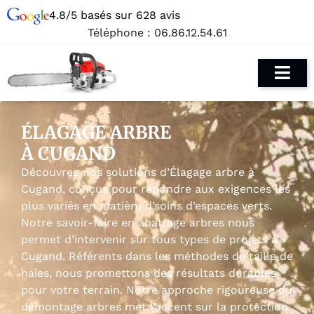
4.8/5 basés sur 628 avis
Téléphone :
06.86.12.54.61
ÉLAGAGE ARBRE
À CUGAND
Découvrez nos solutions d’Élagage arbre à
Cugand, conçus pour répondre aux exigences les
plus variés en matière d’soins d’espaces verts.
Notre savoir-faire en abattage arbres nous
permet d’intervenir sur tous types de projets à
Cugand. Référents dans les méthodes de taille de
haies, nous promettons des résultats durables
pour votre terrain. Notre approche rigoureuse du
démontage arbres met l’accent sur la protection