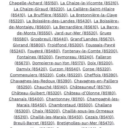
Chapelle-Achard (85150)
,
La Chaize-le-Vicomte (85310)
,
La Chaize-Giraud (85220)
,
La Caillère-Saint-Hilaire
(85410)
,
La Bruffière (85530)
,
La Bretonnière-la-Claye
(85320)
,
La Boissière-des-Landes (85430)
,
La Boissière-
de-Montaigu (85600)
,
La Bernardière (85610)
,
La Barre-
de-Monts (85550)
,
Jard-sur-Mer (85520)
,
Grues
(85580)
,
Grosbreuil (85440)
,
Grand’Landes (85670)
,
Givrand (85800)
,
Froidfond (85300)
,
Foussais-Payré
(85240)
,
Fougeré (85480)
,
Fontenay-le-Comte (85200)
,
Fontaines (85200)
,
Faymoreau (85240)
,
Falleron
(85670)
,
Dompierre-sur-Yon (85170)
,
Doix (85200)
,
Damvix (85420)
,
Curzon (85540)
,
Corpe (85320)
,
Commequiers (85220)
,
Coëx (85220)
,
Cheffois (85390)
,
Chavagnes-les-Redoux (85390)
,
Chavagnes-en-Paillers
(85250)
,
Chauché (85140)
,
Châteauneuf (85710)
,
Château-Guibert (85320)
,
Château-d’Olonne (85180)
,
Chasnais (85400)
,
Chantonnay (85110)
,
Champagné-les-
Marais (85450)
,
Chambretaud (85500)
,
Challans
(85300)
,
Chaix (85200)
,
Chaillé-sous-les-Ormeaux
(85310)
,
Chaillé-les-Marais (85450)
,
Cezais (85410)
,
Breuil-Barret (85120)
,
Bretignolles-sur-Mer (85470)
,