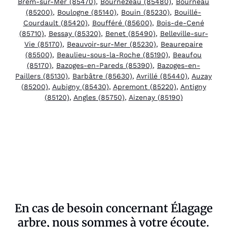
Brem-sur-Mer (85470)
,
Bournezeau (85480)
,
Bourneau
(85200)
,
Boulogne (85140)
,
Bouin (85230)
,
Bouillé-
Courdault (85420)
,
Boufféré (85600)
,
Bois-de-Cené
(85710)
,
Bessay (85320)
,
Benet (85490)
,
Belleville-sur-
Vie (85170)
,
Beauvoir-sur-Mer (85230)
,
Beaurepaire
(85500)
,
Beaulieu-sous-la-Roche (85190)
,
Beaufou
(85170)
,
Bazoges-en-Pareds (85390)
,
Bazoges-en-
Paillers (85130)
,
Barbâtre (85630)
,
Avrillé (85440)
,
Auzay
(85200)
,
Aubigny (85430)
,
Apremont (85220)
,
Antigny
(85120)
,
Angles (85750)
,
Aizenay (85190)
En cas de besoin concernant Élagage
arbre, nous sommes à votre écoute.