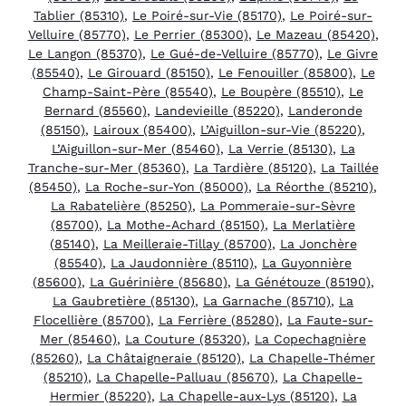
Tablier (85310)
,
Le Poiré-sur-Vie (85170)
,
Le Poiré-sur-
Velluire (85770)
,
Le Perrier (85300)
,
Le Mazeau (85420)
,
Le Langon (85370)
,
Le Gué-de-Velluire (85770)
,
Le Givre
(85540)
,
Le Girouard (85150)
,
Le Fenouiller (85800)
,
Le
Champ-Saint-Père (85540)
,
Le Boupère (85510)
,
Le
Bernard (85560)
,
Landevieille (85220)
,
Landeronde
(85150)
,
Lairoux (85400)
,
L’Aiguillon-sur-Vie (85220)
,
L’Aiguillon-sur-Mer (85460)
,
La Verrie (85130)
,
La
Tranche-sur-Mer (85360)
,
La Tardière (85120)
,
La Taillée
(85450)
,
La Roche-sur-Yon (85000)
,
La Réorthe (85210)
,
La Rabatelière (85250)
,
La Pommeraie-sur-Sèvre
(85700)
,
La Mothe-Achard (85150)
,
La Merlatière
(85140)
,
La Meilleraie-Tillay (85700)
,
La Jonchère
(85540)
,
La Jaudonnière (85110)
,
La Guyonnière
(85600)
,
La Guérinière (85680)
,
La Génétouze (85190)
,
La Gaubretière (85130)
,
La Garnache (85710)
,
La
Flocellière (85700)
,
La Ferrière (85280)
,
La Faute-sur-
Mer (85460)
,
La Couture (85320)
,
La Copechagnière
(85260)
,
La Châtaigneraie (85120)
,
La Chapelle-Thémer
(85210)
,
La Chapelle-Palluau (85670)
,
La Chapelle-
Hermier (85220)
,
La Chapelle-aux-Lys (85120)
,
La