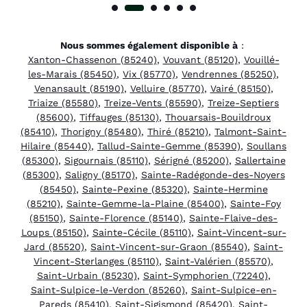
Nous sommes également disponible à
:
Xanton-Chassenon (85240)
,
Vouvant (85120)
,
Vouillé-
les-Marais (85450)
,
Vix (85770)
,
Vendrennes (85250)
,
Venansault (85190)
,
Velluire (85770)
,
Vairé (85150)
,
Triaize (85580)
,
Treize-Vents (85590)
,
Treize-Septiers
(85600)
,
Tiffauges (85130)
,
Thouarsais-Bouildroux
(85410)
,
Thorigny (85480)
,
Thiré (85210)
,
Talmont-Saint-
Hilaire (85440)
,
Tallud-Sainte-Gemme (85390)
,
Soullans
(85300)
,
Sigournais (85110)
,
Sérigné (85200)
,
Sallertaine
(85300)
,
Saligny (85170)
,
Sainte-Radégonde-des-Noyers
(85450)
,
Sainte-Pexine (85320)
,
Sainte-Hermine
(85210)
,
Sainte-Gemme-la-Plaine (85400)
,
Sainte-Foy
(85150)
,
Sainte-Florence (85140)
,
Sainte-Flaive-des-
Loups (85150)
,
Sainte-Cécile (85110)
,
Saint-Vincent-sur-
Jard (85520)
,
Saint-Vincent-sur-Graon (85540)
,
Saint-
Vincent-Sterlanges (85110)
,
Saint-Valérien (85570)
,
Saint-Urbain (85230)
,
Saint-Symphorien (72240)
,
Saint-Sulpice-le-Verdon (85260)
,
Saint-Sulpice-en-
Pareds (85410)
,
Saint-Sigismond (85420)
,
Saint-