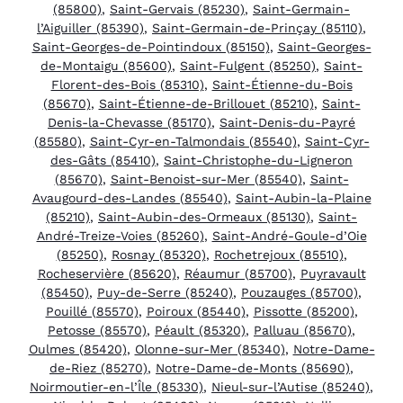
(85800)
,
Saint-Gervais (85230)
,
Saint-Germain-
l’Aiguiller (85390)
,
Saint-Germain-de-Prinçay (85110)
,
Saint-Georges-de-Pointindoux (85150)
,
Saint-Georges-
de-Montaigu (85600)
,
Saint-Fulgent (85250)
,
Saint-
Florent-des-Bois (85310)
,
Saint-Étienne-du-Bois
(85670)
,
Saint-Étienne-de-Brillouet (85210)
,
Saint-
Denis-la-Chevasse (85170)
,
Saint-Denis-du-Payré
(85580)
,
Saint-Cyr-en-Talmondais (85540)
,
Saint-Cyr-
des-Gâts (85410)
,
Saint-Christophe-du-Ligneron
(85670)
,
Saint-Benoist-sur-Mer (85540)
,
Saint-
Avaugourd-des-Landes (85540)
,
Saint-Aubin-la-Plaine
(85210)
,
Saint-Aubin-des-Ormeaux (85130)
,
Saint-
André-Treize-Voies (85260)
,
Saint-André-Goule-d’Oie
(85250)
,
Rosnay (85320)
,
Rochetrejoux (85510)
,
Rocheservière (85620)
,
Réaumur (85700)
,
Puyravault
(85450)
,
Puy-de-Serre (85240)
,
Pouzauges (85700)
,
Pouillé (85570)
,
Poiroux (85440)
,
Pissotte (85200)
,
Petosse (85570)
,
Péault (85320)
,
Palluau (85670)
,
Oulmes (85420)
,
Olonne-sur-Mer (85340)
,
Notre-Dame-
de-Riez (85270)
,
Notre-Dame-de-Monts (85690)
,
Noirmoutier-en-l’Île (85330)
,
Nieul-sur-l’Autise (85240)
,