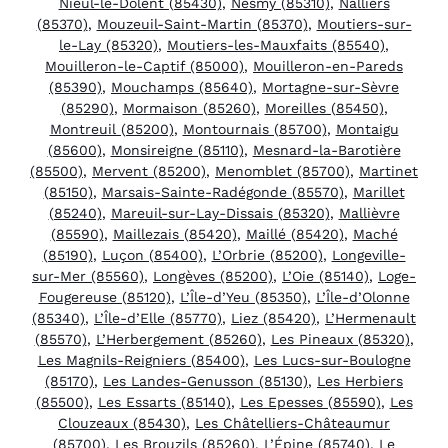
Nieul-le-Dolent (85430)
,
Nesmy (85310)
,
Nalliers
(85370)
,
Mouzeuil-Saint-Martin (85370)
,
Moutiers-sur-
le-Lay (85320)
,
Moutiers-les-Mauxfaits (85540)
,
Mouilleron-le-Captif (85000)
,
Mouilleron-en-Pareds
(85390)
,
Mouchamps (85640)
,
Mortagne-sur-Sèvre
(85290)
,
Mormaison (85260)
,
Moreilles (85450)
,
Montreuil (85200)
,
Montournais (85700)
,
Montaigu
(85600)
,
Monsireigne (85110)
,
Mesnard-la-Barotière
(85500)
,
Mervent (85200)
,
Menomblet (85700)
,
Martinet
(85150)
,
Marsais-Sainte-Radégonde (85570)
,
Marillet
(85240)
,
Mareuil-sur-Lay-Dissais (85320)
,
Mallièvre
(85590)
,
Maillezais (85420)
,
Maillé (85420)
,
Maché
(85190)
,
Luçon (85400)
,
L’Orbrie (85200)
,
Longeville-
sur-Mer (85560)
,
Longèves (85200)
,
L’Oie (85140)
,
Loge-
Fougereuse (85120)
,
L’Île-d’Yeu (85350)
,
L’Île-d’Olonne
(85340)
,
L’Île-d’Elle (85770)
,
Liez (85420)
,
L’Hermenault
(85570)
,
L’Herbergement (85260)
,
Les Pineaux (85320)
,
Les Magnils-Reigniers (85400)
,
Les Lucs-sur-Boulogne
(85170)
,
Les Landes-Genusson (85130)
,
Les Herbiers
(85500)
,
Les Essarts (85140)
,
Les Epesses (85590)
,
Les
Clouzeaux (85430)
,
Les Châtelliers-Châteaumur
(85700)
,
Les Brouzils (85260)
,
L’Épine (85740)
,
Le