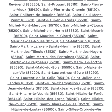
Révérend (85220)
,
Saint-Prouant (85110)
,
Saint-Pierre-
le-Vieux (85420)
,
Saint-Pierre-du-Chemin (85120)
,
Saint-Philbert-de-Bouaine (85660)
,
Saint-Paul-Mont-
Penit (85670)
,
Saint-Paul-en-Pareds (85500)
,
Saint-
Michel-Mont-Mercure (85700)
,
Saint-Michel-le-Cloucq
(85200)
,
Saint-Michel-en-l’Herm (85580)
,
Saint-Mesmin
(85700)
,
Saint-Maurice-le-Girard (85390)
,
Saint-
Maurice-des-Noues (85120)
,
Saint-Mathurin (85150)
,
Saint-Martin-Lars-en-Sainte-Hermine (85210)
,
Saint-
Martin-des-Tilleuls (85130)
,
Saint-Martin-des-Noyers
(85140)
,
Saint-Martin-des-Fontaines (85570)
,
Saint-
Martin-de-Fraigneau (85200)
,
Saint-Mars-la-Réorthe
(85590)
,
Saint-Malô-du-Bois (85590)
,
Saint-Maixent-
sur-Vie (85220)
,
Saint-Laurent-sur-Sèvre (85290)
,
Saint-Laurent-de-la-Salle (85410)
,
Saint-Julien-des-
Landes (85150)
,
Saint-Juire-Champgillon (85210)
,
Saint-
Jean-de-Monts (85160)
,
Saint-Jean-de-Beugné (85210)
,
Saint-Hilaire-le-Vouhis (85480)
,
Saint-Hilaire-la-Forêt
(85440)
,
Saint-Hilaire-des-Loges (85240)
,
Saint-Hilaire-
de-Voust (85120)
,
Saint-Hilaire-de-Riez (85270)
,
Saint-
Hilaire-de-Loulay (85600)
,
Saint-Gilles-Croix-de-Vie