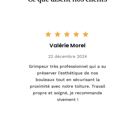
Valérie Morel
22 décembre 2024
tage
Grimpeur très professionnel qui a su
Int
préserver l'esthétique de nos
e et
bouleaux tout en sécurisant la
été
proximité avec notre toiture. Travail
p
 à
propre et soigné, je recommande
tra
vivement !