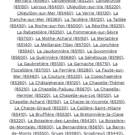
Bernard (85560)
,
Landevieille (85220)
,
Landeronde
(85150)
,
Lairoux (85400)
,
L’Aiguillon-sur-Vie (85220)
,
L’Aiguillon-sur-Mer (85460)
,
La Verrie (85130)
,
La
Tranche-sur-Mer (85360)
,
La Tardière (85120)
,
La Taillée
(85450)
,
La Roche-sur-Yon (85000)
,
La Réorthe (85210)
,
La Rabatelière (85250)
,
La Pommeraie-sur-Sèvre
(85700)
,
La Mothe-Achard (85150)
,
La Merlatière
(85140)
,
La Meilleraie-Tillay (85700)
,
La Jonchère
(85540)
,
La Jaudonnière (85110)
,
La Guyonnière
(85600)
,
La Guérinière (85680)
,
La Génétouze (85190)
,
La Gaubretière (85130)
,
La Garnache (85710)
,
La
Flocellière (85700)
,
La Ferrière (85280)
,
La Faute-sur-
Mer (85460)
,
La Couture (85320)
,
La Copechagnière
(85260)
,
La Châtaigneraie (85120)
,
La Chapelle-Thémer
(85210)
,
La Chapelle-Palluau (85670)
,
La Chapelle-
Hermier (85220)
,
La Chapelle-aux-Lys (85120)
,
La
Chapelle-Achard (85150)
,
La Chaize-le-Vicomte (85310)
,
La Chaize-Giraud (85220)
,
La Caillère-Saint-Hilaire
(85410)
,
La Bruffière (85530)
,
La Bretonnière-la-Claye
(85320)
,
La Boissière-des-Landes (85430)
,
La Boissière-
de-Montaigu (85600)
,
La Bernardière (85610)
,
La Barre-
de-Monts (85550)
,
Grues (85580)
,
Grosbreuil (85440)
,