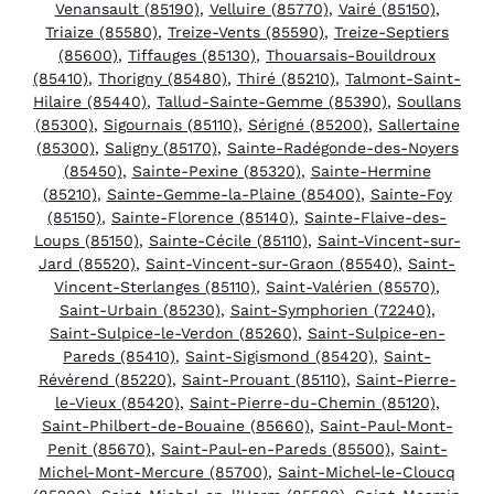
Venansault (85190)
,
Velluire (85770)
,
Vairé (85150)
,
Triaize (85580)
,
Treize-Vents (85590)
,
Treize-Septiers
(85600)
,
Tiffauges (85130)
,
Thouarsais-Bouildroux
(85410)
,
Thorigny (85480)
,
Thiré (85210)
,
Talmont-Saint-
Hilaire (85440)
,
Tallud-Sainte-Gemme (85390)
,
Soullans
(85300)
,
Sigournais (85110)
,
Sérigné (85200)
,
Sallertaine
(85300)
,
Saligny (85170)
,
Sainte-Radégonde-des-Noyers
(85450)
,
Sainte-Pexine (85320)
,
Sainte-Hermine
(85210)
,
Sainte-Gemme-la-Plaine (85400)
,
Sainte-Foy
(85150)
,
Sainte-Florence (85140)
,
Sainte-Flaive-des-
Loups (85150)
,
Sainte-Cécile (85110)
,
Saint-Vincent-sur-
Jard (85520)
,
Saint-Vincent-sur-Graon (85540)
,
Saint-
Vincent-Sterlanges (85110)
,
Saint-Valérien (85570)
,
Saint-Urbain (85230)
,
Saint-Symphorien (72240)
,
Saint-Sulpice-le-Verdon (85260)
,
Saint-Sulpice-en-
Pareds (85410)
,
Saint-Sigismond (85420)
,
Saint-
Révérend (85220)
,
Saint-Prouant (85110)
,
Saint-Pierre-
le-Vieux (85420)
,
Saint-Pierre-du-Chemin (85120)
,
Saint-Philbert-de-Bouaine (85660)
,
Saint-Paul-Mont-
Penit (85670)
,
Saint-Paul-en-Pareds (85500)
,
Saint-
Michel-Mont-Mercure (85700)
,
Saint-Michel-le-Cloucq