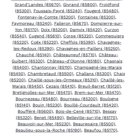
Grand’Landes (85670)
,
Givrand (85800)
,
Froidfond
(85300)
,
Foussais-Payré (85240)
,
Fougeré (85480)
,
Fontenay-le-Comte (85200)
,
Fontaines (85200)
,
Faymoreau (85240)
,
Falleron (85670)
,
Dompierre-sur-
Yon (85170)
,
Doix (85200)
,
Damvix (85420)
,
Curzon
(85540)
,
Cugand (85610)
,
Corpe (85320)
,
Commequiers
(85220)
,
Coëx (85220)
,
Cheffois (85390)
,
Chavagnes-
les-Redoux (85390)
,
Chavagnes-en-Paillers (85250)
,
Chauché (85140)
,
Châteauneuf (85710)
,
Château-
Guibert (85320)
,
Château-d’Olonne (85180)
,
Chasnais
(85400)
,
Chantonnay (85110)
,
Champagné-les-Marais
(85450)
,
Chambretaud (85500)
,
Challans (85300)
,
Chaix
(85200)
,
Chaillé-sous-les-Ormeaux (85310)
,
Chaillé-les-
Marais (85450)
,
Cezais (85410)
,
Breuil-Barret (85120)
,
Bretignolles-sur-Mer (85470)
,
Brem-sur-Mer (85470)
,
Bournezeau (85480)
,
Bourneau (85200)
,
Boulogne
(85140)
,
Bouin (85230)
,
Bouillé-Courdault (85420)
,
Boufféré (85600)
,
Bois-de-Cené (85710)
,
Bessay
(85320)
,
Benet (85490)
,
Belleville-sur-Vie (85170)
,
Beauvoir-sur-Mer (85230)
,
Beaurepaire (85500)
,
Beaulieu-sous-la-Roche (85190)
,
Beaufou (85170)
,