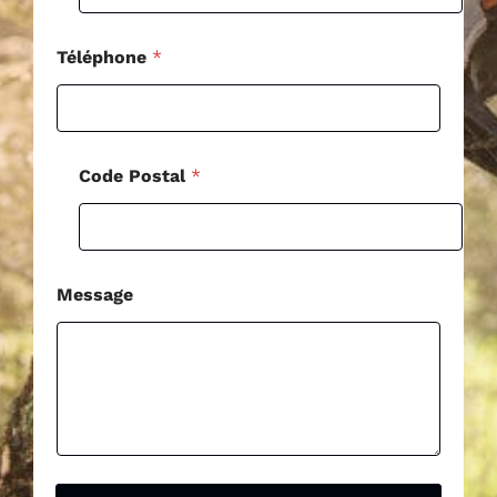
i
l
*
Téléphone
*
Code Postal
*
Message