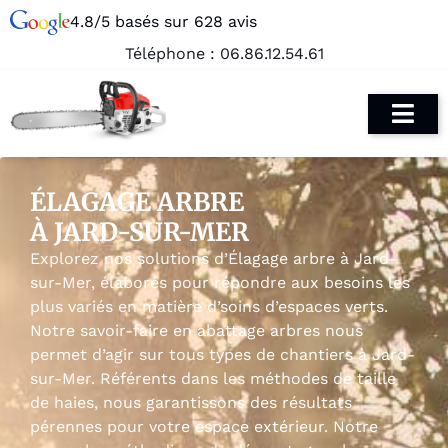
4.8/5 basés sur 628 avis
Téléphone :
06.86.12.54.61
ÉLAGAGE ARBRE
À JARD-SUR-MER
Explorez nos solutions d’Élagage arbre à Jard-
sur-Mer, élaborés pour répondre aux besoins les
plus variés en matière d’soins d’espaces verts.
Notre savoir-faire en abattage arbres nous
permet d’agir sur tous types de chantiers à Jard-
sur-Mer. Référents dans les méthodes de taille
de haies, nous garantissons des résultats
pérennes pour votre espace extérieur. Notre