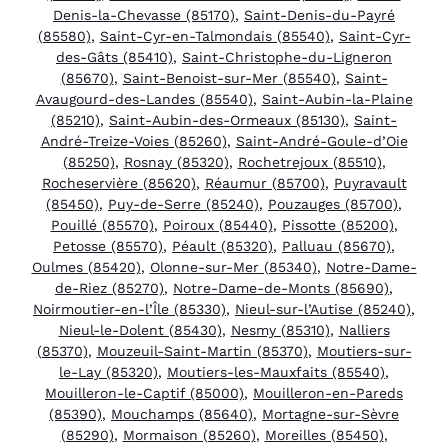
Denis-la-Chevasse (85170)
,
Saint-Denis-du-Payré
(85580)
,
Saint-Cyr-en-Talmondais (85540)
,
Saint-Cyr-
des-Gâts (85410)
,
Saint-Christophe-du-Ligneron
(85670)
,
Saint-Benoist-sur-Mer (85540)
,
Saint-
Avaugourd-des-Landes (85540)
,
Saint-Aubin-la-Plaine
(85210)
,
Saint-Aubin-des-Ormeaux (85130)
,
Saint-
André-Treize-Voies (85260)
,
Saint-André-Goule-d’Oie
(85250)
,
Rosnay (85320)
,
Rochetrejoux (85510)
,
Rocheservière (85620)
,
Réaumur (85700)
,
Puyravault
(85450)
,
Puy-de-Serre (85240)
,
Pouzauges (85700)
,
Pouillé (85570)
,
Poiroux (85440)
,
Pissotte (85200)
,
Petosse (85570)
,
Péault (85320)
,
Palluau (85670)
,
Oulmes (85420)
,
Olonne-sur-Mer (85340)
,
Notre-Dame-
de-Riez (85270)
,
Notre-Dame-de-Monts (85690)
,
Noirmoutier-en-l’Île (85330)
,
Nieul-sur-l’Autise (85240)
,
Nieul-le-Dolent (85430)
,
Nesmy (85310)
,
Nalliers
(85370)
,
Mouzeuil-Saint-Martin (85370)
,
Moutiers-sur-
le-Lay (85320)
,
Moutiers-les-Mauxfaits (85540)
,
Mouilleron-le-Captif (85000)
,
Mouilleron-en-Pareds
(85390)
,
Mouchamps (85640)
,
Mortagne-sur-Sèvre
(85290)
,
Mormaison (85260)
,
Moreilles (85450)
,