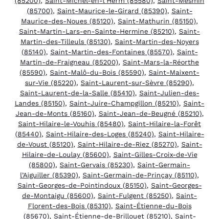
(85200)
,
Saint-Michel-en-l’Herm (85580)
,
Saint-Mesmin
(85700)
,
Saint-Maurice-le-Girard (85390)
,
Saint-
Maurice-des-Noues (85120)
,
Saint-Mathurin (85150)
,
Saint-Martin-Lars-en-Sainte-Hermine (85210)
,
Saint-
Martin-des-Tilleuls (85130)
,
Saint-Martin-des-Noyers
(85140)
,
Saint-Martin-des-Fontaines (85570)
,
Saint-
Martin-de-Fraigneau (85200)
,
Saint-Mars-la-Réorthe
(85590)
,
Saint-Malô-du-Bois (85590)
,
Saint-Maixent-
sur-Vie (85220)
,
Saint-Laurent-sur-Sèvre (85290)
,
Saint-Laurent-de-la-Salle (85410)
,
Saint-Julien-des-
Landes (85150)
,
Saint-Juire-Champgillon (85210)
,
Saint-
Jean-de-Monts (85160)
,
Saint-Jean-de-Beugné (85210)
,
Saint-Hilaire-le-Vouhis (85480)
,
Saint-Hilaire-la-Forêt
(85440)
,
Saint-Hilaire-des-Loges (85240)
,
Saint-Hilaire-
de-Voust (85120)
,
Saint-Hilaire-de-Riez (85270)
,
Saint-
Hilaire-de-Loulay (85600)
,
Saint-Gilles-Croix-de-Vie
(85800)
,
Saint-Gervais (85230)
,
Saint-Germain-
l’Aiguiller (85390)
,
Saint-Germain-de-Prinçay (85110)
,
Saint-Georges-de-Pointindoux (85150)
,
Saint-Georges-
de-Montaigu (85600)
,
Saint-Fulgent (85250)
,
Saint-
Florent-des-Bois (85310)
,
Saint-Étienne-du-Bois
(85670)
,
Saint-Étienne-de-Brillouet (85210)
,
Saint-