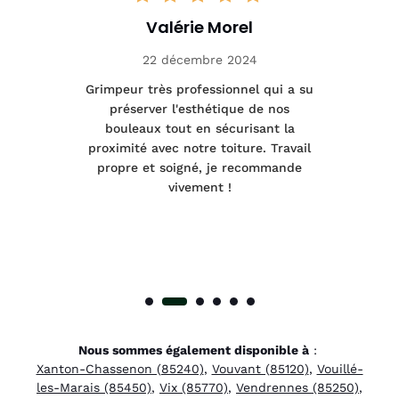
Valérie Morel
22 décembre 2024
tage
Grimpeur très professionnel qui a su
Int
préserver l'esthétique de nos
e et
bouleaux tout en sécurisant la
été
proximité avec notre toiture. Travail
p
 à
propre et soigné, je recommande
tra
vivement !
Nous sommes également disponible à
:
Xanton-Chassenon (85240)
,
Vouvant (85120)
,
Vouillé-
les-Marais (85450)
,
Vix (85770)
,
Vendrennes (85250)
,