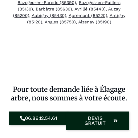
Bazoges-en-Pareds (85390)
,
Bazoges-en-Paillers
(85130)
,
Barbâtre (85630)
,
Avrillé (85440)
,
Auzay
(85200)
,
Aubigny (85430)
,
Apremont (85220)
,
Antigny
(85120)
,
Angles (85750)
,
Aizenay (85190)
Pour toute demande liée à Élagage
arbre, nous sommes à votre écoute.
06.86.12.54.61
DEVIS
GRATUIT