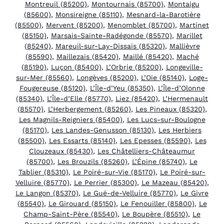
Montreuil (85200)
,
Montournais (85700)
,
Montaigu
(85600)
,
Monsireigne (85110)
,
Mesnard-la-Barotière
(85500)
,
Mervent (85200)
,
Menomblet (85700)
,
Martinet
(85150)
,
Marsais-Sainte-Radégonde (85570)
,
Marillet
(85240)
,
Mareuil-sur-Lay-Dissais (85320)
,
Mallièvre
(85590)
,
Maillezais (85420)
,
Maillé (85420)
,
Maché
(85190)
,
Luçon (85400)
,
L’Orbrie (85200)
,
Longeville-
sur-Mer (85560)
,
Longèves (85200)
,
L’Oie (85140)
,
Loge-
Fougereuse (85120)
,
L’Île-d’Yeu (85350)
,
L’Île-d’Olonne
(85340)
,
L’Île-d’Elle (85770)
,
Liez (85420)
,
L’Hermenault
(85570)
,
L’Herbergement (85260)
,
Les Pineaux (85320)
,
Les Magnils-Reigniers (85400)
,
Les Lucs-sur-Boulogne
(85170)
,
Les Landes-Genusson (85130)
,
Les Herbiers
(85500)
,
Les Essarts (85140)
,
Les Epesses (85590)
,
Les
Clouzeaux (85430)
,
Les Châtelliers-Châteaumur
(85700)
,
Les Brouzils (85260)
,
L’Épine (85740)
,
Le
Tablier (85310)
,
Le Poiré-sur-Vie (85170)
,
Le Poiré-sur-
Velluire (85770)
,
Le Perrier (85300)
,
Le Mazeau (85420)
,
Le Langon (85370)
,
Le Gué-de-Velluire (85770)
,
Le Givre
(85540)
,
Le Girouard (85150)
,
Le Fenouiller (85800)
,
Le
Champ-Saint-Père (85540)
,
Le Boupère (85510)
,
Le