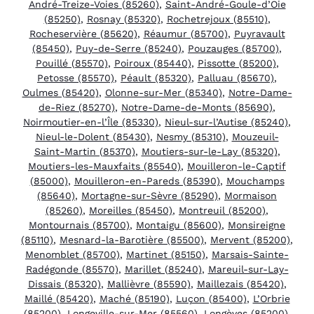
André-Treize-Voies (85260)
,
Saint-André-Goule-d’Oie
(85250)
,
Rosnay (85320)
,
Rochetrejoux (85510)
,
Rocheservière (85620)
,
Réaumur (85700)
,
Puyravault
(85450)
,
Puy-de-Serre (85240)
,
Pouzauges (85700)
,
Pouillé (85570)
,
Poiroux (85440)
,
Pissotte (85200)
,
Petosse (85570)
,
Péault (85320)
,
Palluau (85670)
,
Oulmes (85420)
,
Olonne-sur-Mer (85340)
,
Notre-Dame-
de-Riez (85270)
,
Notre-Dame-de-Monts (85690)
,
Noirmoutier-en-l’Île (85330)
,
Nieul-sur-l’Autise (85240)
,
Nieul-le-Dolent (85430)
,
Nesmy (85310)
,
Mouzeuil-
Saint-Martin (85370)
,
Moutiers-sur-le-Lay (85320)
,
Moutiers-les-Mauxfaits (85540)
,
Mouilleron-le-Captif
(85000)
,
Mouilleron-en-Pareds (85390)
,
Mouchamps
(85640)
,
Mortagne-sur-Sèvre (85290)
,
Mormaison
(85260)
,
Moreilles (85450)
,
Montreuil (85200)
,
Montournais (85700)
,
Montaigu (85600)
,
Monsireigne
(85110)
,
Mesnard-la-Barotière (85500)
,
Mervent (85200)
,
Menomblet (85700)
,
Martinet (85150)
,
Marsais-Sainte-
Radégonde (85570)
,
Marillet (85240)
,
Mareuil-sur-Lay-
Dissais (85320)
,
Mallièvre (85590)
,
Maillezais (85420)
,
Maillé (85420)
,
Maché (85190)
,
Luçon (85400)
,
L’Orbrie
(85200)
,
Longeville-sur-Mer (85560)
,
Longèves (85200)
,