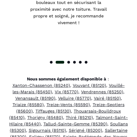
e et
bouleaux tout en sécurisant la
été
proximité avec notre toiture. Travail
p
 à
propre et soigné, je recommande
tra
vivement !
Nous sommes également disponible à
:
Xanton-Chassenon (85240)
,
Vouvant (85120)
,
Vouillé-
les-Marais (85450)
,
Vix (85770)
,
Vendrennes (85250)
,
Venansault (85190)
,
Velluire (85770)
,
Vairé (85150)
,
Triaize (85580)
,
Treize-Vents (85590)
,
Treize-Septiers
(85600)
,
Tiffauges (85130)
,
Thouarsais-Bouildroux
(85410)
,
Thorigny (85480)
,
Thiré (85210)
,
Talmont-Saint-
Hilaire (85440)
,
Tallud-Sainte-Gemme (85390)
,
Soullans
(85300)
,
Sigournais (85110)
,
Sérigné (85200)
,
Sallertaine
(85300)
,
Saligny (85170)
,
Sainte-Radégonde-des-Noyers