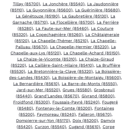
Tillay (85700)
,
La Jonchère (85540)
,
La Jaudonnière
(85110)
,
La Guyonnière (85600)
,
La Guérinière (85680)
,
La Génétouze (85190)
,
La Gaubretière (85130)
,
La
Garnache (85710)
,
La Flocellière (85700)
,
La Ferrière
(85280)
,
La Faute-sur-Mer (85460)
,
La Couture
(85320)
,
La Copechagnière (85260)
,
La Châtaigneraie
(85120)
,
La Chapelle-Thémer (85210)
,
La Chapelle-
Palluau (85670)
,
La Chapelle-Hermier (85220)
,
La
Chapelle-aux-Lys (85120)
,
La Chapelle-Achard (85150)
,
La Chaize-le-Vicomte (85310)
,
La Chaize-Giraud
(85220)
,
La Caillère-Saint-Hilaire (85410)
,
La Bruffière
(85530)
,
La Bretonnière-la-Claye (85320)
,
La Boissière-
des-Landes (85430)
,
La Boissière-de-Montaigu (85600)
,
La Bernardière (85610)
,
La Barre-de-Monts (85550)
,
Jard-sur-Mer (85520)
,
Grues (85580)
,
Grosbreuil
(85440)
,
Grand’Landes (85670)
,
Givrand (85800)
,
Froidfond (85300)
,
Foussais-Payré (85240)
,
Fougeré
(85480)
,
Fontenay-le-Comte (85200)
,
Fontaines
(85200)
,
Faymoreau (85240)
,
Falleron (85670)
,
Dompierre-sur-Yon (85170)
,
Doix (85200)
,
Damvix
(85420)
,
Curzon (85540)
,
Cugand (85610)
,
Corpe