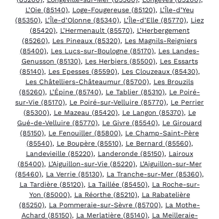
L’Oie (85140)
,
Loge-Fougereuse (85120)
,
L’Île-d’Yeu
(85350)
,
L’Île-d’Olonne (85340)
,
L’Île-d’Elle (85770)
,
Liez
(85420)
,
L’Hermenault (85570)
,
L’Herbergement
(85260)
,
Les Pineaux (85320)
,
Les Magnils-Reigniers
(85400)
,
Les Lucs-sur-Boulogne (85170)
,
Les Landes-
Genusson (85130)
,
Les Herbiers (85500)
,
Les Essarts
(85140)
,
Les Epesses (85590)
,
Les Clouzeaux (85430)
,
Les Châtelliers-Châteaumur (85700)
,
Les Brouzils
(85260)
,
L’Épine (85740)
,
Le Tablier (85310)
,
Le Poiré-
sur-Vie (85170)
,
Le Poiré-sur-Velluire (85770)
,
Le Perrier
(85300)
,
Le Mazeau (85420)
,
Le Langon (85370)
,
Le
Gué-de-Velluire (85770)
,
Le Givre (85540)
,
Le Girouard
(85150)
,
Le Fenouiller (85800)
,
Le Champ-Saint-Père
(85540)
,
Le Boupère (85510)
,
Le Bernard (85560)
,
Landevieille (85220)
,
Landeronde (85150)
,
Lairoux
(85400)
,
L’Aiguillon-sur-Vie (85220)
,
L’Aiguillon-sur-Mer
(85460)
,
La Verrie (85130)
,
La Tranche-sur-Mer (85360)
,
La Tardière (85120)
,
La Taillée (85450)
,
La Roche-sur-
Yon (85000)
,
La Réorthe (85210)
,
La Rabatelière
(85250)
,
La Pommeraie-sur-Sèvre (85700)
,
La Mothe-
Achard (85150)
,
La Merlatière (85140)
,
La Meilleraie-