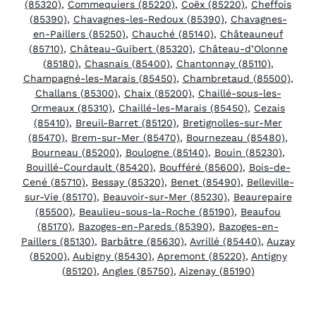
(85320)
,
Commequiers (85220)
,
Coëx (85220)
,
Cheffois
(85390)
,
Chavagnes-les-Redoux (85390)
,
Chavagnes-
en-Paillers (85250)
,
Chauché (85140)
,
Châteauneuf
(85710)
,
Château-Guibert (85320)
,
Château-d’Olonne
(85180)
,
Chasnais (85400)
,
Chantonnay (85110)
,
Champagné-les-Marais (85450)
,
Chambretaud (85500)
,
Challans (85300)
,
Chaix (85200)
,
Chaillé-sous-les-
Ormeaux (85310)
,
Chaillé-les-Marais (85450)
,
Cezais
(85410)
,
Breuil-Barret (85120)
,
Bretignolles-sur-Mer
(85470)
,
Brem-sur-Mer (85470)
,
Bournezeau (85480)
,
Bourneau (85200)
,
Boulogne (85140)
,
Bouin (85230)
,
Bouillé-Courdault (85420)
,
Boufféré (85600)
,
Bois-de-
Cené (85710)
,
Bessay (85320)
,
Benet (85490)
,
Belleville-
sur-Vie (85170)
,
Beauvoir-sur-Mer (85230)
,
Beaurepaire
(85500)
,
Beaulieu-sous-la-Roche (85190)
,
Beaufou
(85170)
,
Bazoges-en-Pareds (85390)
,
Bazoges-en-
Paillers (85130)
,
Barbâtre (85630)
,
Avrillé (85440)
,
Auzay
(85200)
,
Aubigny (85430)
,
Apremont (85220)
,
Antigny
(85120)
,
Angles (85750)
,
Aizenay (85190)