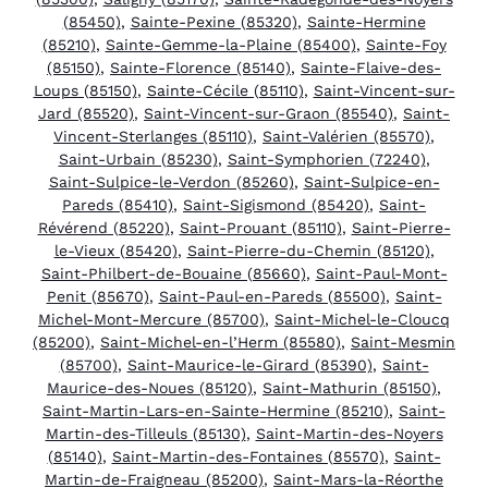
(85450)
,
Sainte-Pexine (85320)
,
Sainte-Hermine
(85210)
,
Sainte-Gemme-la-Plaine (85400)
,
Sainte-Foy
(85150)
,
Sainte-Florence (85140)
,
Sainte-Flaive-des-
Loups (85150)
,
Sainte-Cécile (85110)
,
Saint-Vincent-sur-
Jard (85520)
,
Saint-Vincent-sur-Graon (85540)
,
Saint-
Vincent-Sterlanges (85110)
,
Saint-Valérien (85570)
,
Saint-Urbain (85230)
,
Saint-Symphorien (72240)
,
Saint-Sulpice-le-Verdon (85260)
,
Saint-Sulpice-en-
Pareds (85410)
,
Saint-Sigismond (85420)
,
Saint-
Révérend (85220)
,
Saint-Prouant (85110)
,
Saint-Pierre-
le-Vieux (85420)
,
Saint-Pierre-du-Chemin (85120)
,
Saint-Philbert-de-Bouaine (85660)
,
Saint-Paul-Mont-
Penit (85670)
,
Saint-Paul-en-Pareds (85500)
,
Saint-
Michel-Mont-Mercure (85700)
,
Saint-Michel-le-Cloucq
(85200)
,
Saint-Michel-en-l’Herm (85580)
,
Saint-Mesmin
(85700)
,
Saint-Maurice-le-Girard (85390)
,
Saint-
Maurice-des-Noues (85120)
,
Saint-Mathurin (85150)
,
Saint-Martin-Lars-en-Sainte-Hermine (85210)
,
Saint-
Martin-des-Tilleuls (85130)
,
Saint-Martin-des-Noyers
(85140)
,
Saint-Martin-des-Fontaines (85570)
,
Saint-
Martin-de-Fraigneau (85200)
,
Saint-Mars-la-Réorthe