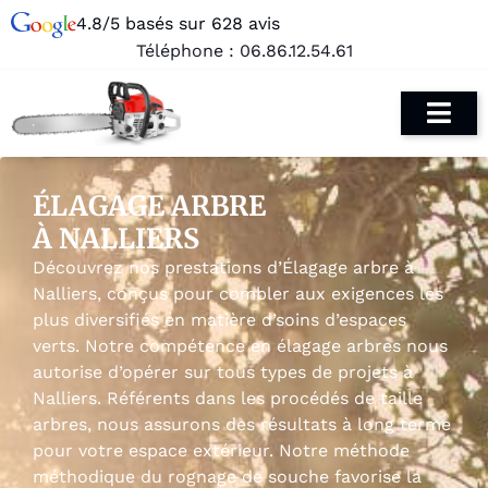
4.8/5 basés sur 628 avis
Téléphone :
06.86.12.54.61
ÉLAGAGE ARBRE
À NALLIERS
Découvrez nos prestations d’Élagage arbre à
Nalliers, conçus pour combler aux exigences les
plus diversifiés en matière d’soins d’espaces
verts. Notre compétence en élagage arbres nous
autorise d’opérer sur tous types de projets à
Nalliers. Référents dans les procédés de taille
arbres, nous assurons des résultats à long terme
pour votre espace extérieur. Notre méthode
méthodique du rognage de souche favorise la