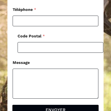
g
e
Téléphone
*
P
o
s
t
a
Code Postal
*
l
Message
ENVOYER