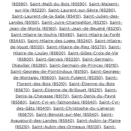
(85590)
,
Saint-Malô-du-Bois (85590)
,
Saint-Maixent-
sur-Vie (85220)
,
Saint-Laurent-sur-Sèvre (85290)
,
Saint-Laurent-de-la-Salle (85410)
,
Saint-Julien-des-
Landes (85150)
,
Saint-Juire-Champgillon (85210)
,
Saint-
Jean-de-Monts (85160)
,
Saint-Jean-de-Beugné (85210)
,
Saint-Hilaire-le-Vouhis (85480)
,
Saint-Hilaire-la-Forêt
(85440)
,
Saint-Hilaire-des-Loges (85240)
,
Saint-Hilaire-
de-Voust (85120)
,
Saint-Hilaire-de-Riez (85270)
,
Saint-
Hilaire-de-Loulay (85600)
,
Saint-Gilles-Croix-de-Vie
(85800)
,
Saint-Gervais (85230)
,
Saint-Germain-
l’Aiguiller (85390)
,
Saint-Germain-de-Prinçay (85110)
,
Saint-Georges-de-Pointindoux (85150)
,
Saint-Georges-
de-Montaigu (85600)
,
Saint-Fulgent (85250)
,
Saint-
Florent-des-Bois (85310)
,
Saint-Étienne-du-Bois
(85670)
,
Saint-Étienne-de-Brillouet (85210)
,
Saint-
Denis-la-Chevasse (85170)
,
Saint-Denis-du-Payré
(85580)
,
Saint-Cyr-en-Talmondais (85540)
,
Saint-Cyr-
des-Gâts (85410)
,
Saint-Christophe-du-Ligneron
(85670)
,
Saint-Benoist-sur-Mer (85540)
,
Saint-
Avaugourd-des-Landes (85540)
,
Saint-Aubin-la-Plaine
(85210)
,
Saint-Aubin-des-Ormeaux (85130)
,
Saint-