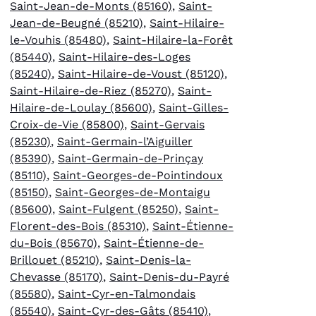
Saint-Jean-de-Monts (85160)
,
Saint-
Jean-de-Beugné (85210)
,
Saint-Hilaire-
le-Vouhis (85480)
,
Saint-Hilaire-la-Forêt
(85440)
,
Saint-Hilaire-des-Loges
(85240)
,
Saint-Hilaire-de-Voust (85120)
,
Saint-Hilaire-de-Riez (85270)
,
Saint-
Hilaire-de-Loulay (85600)
,
Saint-Gilles-
Croix-de-Vie (85800)
,
Saint-Gervais
(85230)
,
Saint-Germain-l’Aiguiller
(85390)
,
Saint-Germain-de-Prinçay
(85110)
,
Saint-Georges-de-Pointindoux
(85150)
,
Saint-Georges-de-Montaigu
(85600)
,
Saint-Fulgent (85250)
,
Saint-
Florent-des-Bois (85310)
,
Saint-Étienne-
du-Bois (85670)
,
Saint-Étienne-de-
Brillouet (85210)
,
Saint-Denis-la-
Chevasse (85170)
,
Saint-Denis-du-Payré
(85580)
,
Saint-Cyr-en-Talmondais
(85540)
,
Saint-Cyr-des-Gâts (85410)
,