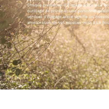
Chaque prestation d’Élagage arbre à Le Bo
outillage de pointe et une personnel quali
services d’Élagage arbre signifie un investi
amélioration de vos espaces verts à Le Bo