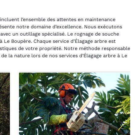
 incluent l’ensemble des attentes en maintenance
résente notre domaine d’excellence. Nous exécutons
avec un outillage spécialisé. Le rognage de souche
à Le Boupère. Chaque service d’Élagage arbre est
istiques de votre propriété. Notre méthode responsable
 de la nature lors de nos services d’Élagage arbre à Le
rélie Bonnet
Laurent Perrin
21 juin 2024
14 décembre 2024
ice de terrassement
Excellente prestation pour
din à Var était
l'abattage délicat d'un sapin
ionnel. L'équipe a
entre deux maisons.
é de manière efficace
Technicité irréprochable et
ssionnelle, laissant
sécurité assurée. Le
ardin impeccable et
chantier a été laissé propre.
our notre nouveau
Je n'hésiterai pas à vous
t d'aménagement
recontacter.