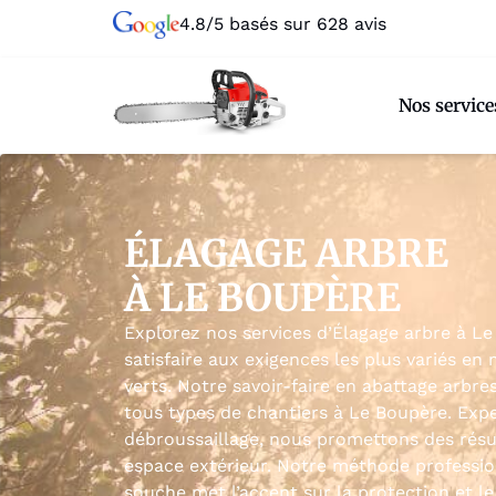
4.8/5 basés sur 628 avis
Nos service
ÉLAGAGE ARBRE
À LE BOUPÈRE
Explorez nos services d’Élagage arbre à L
satisfaire aux exigences les plus variés en
verts. Notre savoir-faire en abattage arbre
tous types de chantiers à Le Boupère. Exp
débroussaillage, nous promettons des résu
espace extérieur. Notre méthode professi
souche met l’accent sur la protection et l