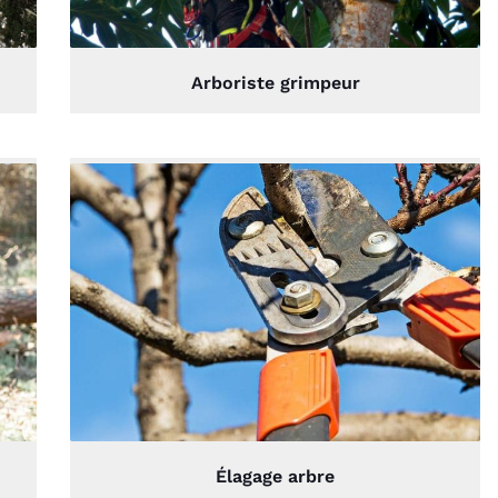
paysager.
Arboriste grimpeur
Élagage arbre