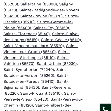
(85200)
,
Sallertaine (85300)
,
Saligny
(85170)
,
Sainte-Radégonde-des-Noyers
(85450)
,
Sainte-Pexine (85320)
,
Sainte-
Hermine (85210)
,
Sainte-Gemme-la-
Plaine (85400)
,
Sainte-Foy (85150)
,
Sainte-Florence (85140)
,
Sainte-Flaive-
des-Loups (85150)
,
Sainte-Cécile (85110)
,
Saint-Vincent-sur-Jard (85520)
,
Saint-
Vincent-sur-Graon (85540)
,
Saint-
Vincent-Sterlanges (85110)
,
Saint-
Valérien (85570)
,
Saint-Urbain (85230)
,
Saint-Symphorien (72240)
,
Saint-
Sulpice-le-Verdon (85260)
,
Saint-
Sulpice-en-Pareds (85410)
,
Saint-
Sigismond (85420)
,
Saint-Révérend
(85220)
,
Saint-Prouant (85110)
,
Saint-
Pierre-le-Vieux (85420)
,
Saint-Pierre-du-
Chemin (85120)
,
Saint-Philbert-de-