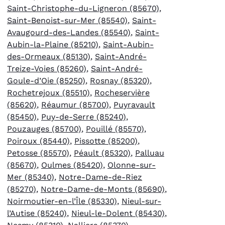
Saint-Christophe-du-Ligneron (85670)
,
Saint-Benoist-sur-Mer (85540)
,
Saint-
Avaugourd-des-Landes (85540)
,
Saint-
Aubin-la-Plaine (85210)
,
Saint-Aubin-
des-Ormeaux (85130)
,
Saint-André-
Treize-Voies (85260)
,
Saint-André-
Goule-d’Oie (85250)
,
Rosnay (85320)
,
Rochetrejoux (85510)
,
Rocheservière
(85620)
,
Réaumur (85700)
,
Puyravault
(85450)
,
Puy-de-Serre (85240)
,
Pouzauges (85700)
,
Pouillé (85570)
,
Poiroux (85440)
,
Pissotte (85200)
,
Petosse (85570)
,
Péault (85320)
,
Palluau
(85670)
,
Oulmes (85420)
,
Olonne-sur-
Mer (85340)
,
Notre-Dame-de-Riez
(85270)
,
Notre-Dame-de-Monts (85690)
,
Noirmoutier-en-l’Île (85330)
,
Nieul-sur-
l’Autise (85240)
,
Nieul-le-Dolent (85430)
,