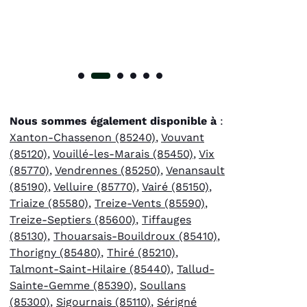
Nous sommes également disponible à
:
Xanton-Chassenon (85240)
,
Vouvant
(85120)
,
Vouillé-les-Marais (85450)
,
Vix
(85770)
,
Vendrennes (85250)
,
Venansault
(85190)
,
Velluire (85770)
,
Vairé (85150)
,
Triaize (85580)
,
Treize-Vents (85590)
,
Treize-Septiers (85600)
,
Tiffauges
(85130)
,
Thouarsais-Bouildroux (85410)
,
Thorigny (85480)
,
Thiré (85210)
,
Talmont-Saint-Hilaire (85440)
,
Tallud-
Sainte-Gemme (85390)
,
Soullans
(85300)
,
Sigournais (85110)
,
Sérigné