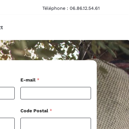
Téléphone :
06.86.12.54.61
ct
E-mail
*
Code Postal
*