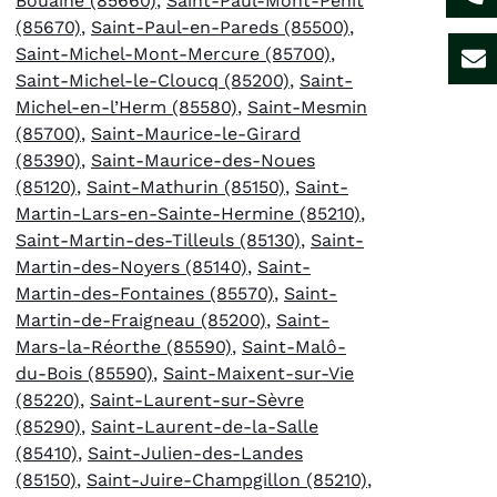
Bouaine (85660)
,
Saint-Paul-Mont-Penit
(85670)
,
Saint-Paul-en-Pareds (85500)
,
Saint-Michel-Mont-Mercure (85700)
,
Saint-Michel-le-Cloucq (85200)
,
Saint-
Michel-en-l’Herm (85580)
,
Saint-Mesmin
(85700)
,
Saint-Maurice-le-Girard
(85390)
,
Saint-Maurice-des-Noues
(85120)
,
Saint-Mathurin (85150)
,
Saint-
Martin-Lars-en-Sainte-Hermine (85210)
,
Saint-Martin-des-Tilleuls (85130)
,
Saint-
Martin-des-Noyers (85140)
,
Saint-
Martin-des-Fontaines (85570)
,
Saint-
Martin-de-Fraigneau (85200)
,
Saint-
Mars-la-Réorthe (85590)
,
Saint-Malô-
du-Bois (85590)
,
Saint-Maixent-sur-Vie
(85220)
,
Saint-Laurent-sur-Sèvre
(85290)
,
Saint-Laurent-de-la-Salle
(85410)
,
Saint-Julien-des-Landes
(85150)
,
Saint-Juire-Champgillon (85210)
,