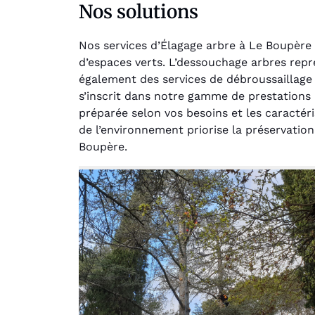
Nos solutions
Nos services d’Élagage arbre à Le Boupère
d’espaces verts. L’dessouchage arbres rep
également des services de débroussaillage 
s’inscrit dans notre gamme de prestations 
préparée selon vos besoins et les caractér
de l’environnement priorise la préservation
Au
Boupère.
Le serv
jar
except
travaill
et profe
notre j
prêt p
proje