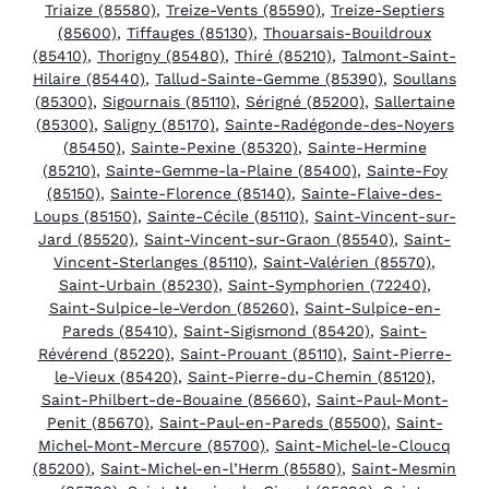
Triaize (85580)
,
Treize-Vents (85590)
,
Treize-Septiers
(85600)
,
Tiffauges (85130)
,
Thouarsais-Bouildroux
(85410)
,
Thorigny (85480)
,
Thiré (85210)
,
Talmont-Saint-
Hilaire (85440)
,
Tallud-Sainte-Gemme (85390)
,
Soullans
(85300)
,
Sigournais (85110)
,
Sérigné (85200)
,
Sallertaine
(85300)
,
Saligny (85170)
,
Sainte-Radégonde-des-Noyers
(85450)
,
Sainte-Pexine (85320)
,
Sainte-Hermine
(85210)
,
Sainte-Gemme-la-Plaine (85400)
,
Sainte-Foy
(85150)
,
Sainte-Florence (85140)
,
Sainte-Flaive-des-
Loups (85150)
,
Sainte-Cécile (85110)
,
Saint-Vincent-sur-
Jard (85520)
,
Saint-Vincent-sur-Graon (85540)
,
Saint-
Vincent-Sterlanges (85110)
,
Saint-Valérien (85570)
,
Saint-Urbain (85230)
,
Saint-Symphorien (72240)
,
Saint-Sulpice-le-Verdon (85260)
,
Saint-Sulpice-en-
Pareds (85410)
,
Saint-Sigismond (85420)
,
Saint-
Révérend (85220)
,
Saint-Prouant (85110)
,
Saint-Pierre-
le-Vieux (85420)
,
Saint-Pierre-du-Chemin (85120)
,
Saint-Philbert-de-Bouaine (85660)
,
Saint-Paul-Mont-
Penit (85670)
,
Saint-Paul-en-Pareds (85500)
,
Saint-
Michel-Mont-Mercure (85700)
,
Saint-Michel-le-Cloucq
(85200)
,
Saint-Michel-en-l’Herm (85580)
,
Saint-Mesmin