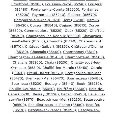
Froidfond (85300)
,
Foussais-Payré (85240)
,
Fougeré
(85480)
,
Fontenay-le-Comte (85200)
,
Fontaines
(85200)
,
Faymoreau (85240)
,
Falleron (85670)
,
Dompierre-sur-Yon (85170)
,
Doix (85200)
,
Damvix
(85420)
,
Curzon (85540)
,
Cugand (85610)
,
Corpe
(85320)
,
Commequiers (85220)
,
Coëx (85220)
,
Cheffois
(85390)
,
Chavagnes-les-Redoux (85390)
,
Chavagnes-
en-Paillers (85250)
,
Chauché (85140)
,
Châteauneuf
(85710)
,
Château-Guibert (85320)
,
Château-d’Olonne
(85180)
,
Chasnais (85400)
,
Chantonnay (85110)
,
Champagné-les-Marais (85450)
,
Chambretaud (85500)
,
Challans (85300)
,
Chaix (85200)
,
Chaillé-sous-les-
Ormeaux (85310)
,
Chaillé-les-Marais (85450)
,
Cezais
(85410)
,
Breuil-Barret (85120)
,
Bretignolles-sur-Mer
(85470)
,
Brem-sur-Mer (85470)
,
Bournezeau (85480)
,
Bourneau (85200)
,
Boulogne (85140)
,
Bouin (85230)
,
Bouillé-Courdault (85420)
,
Boufféré (85600)
,
Bois-de-
Cené (85710)
,
Bessay (85320)
,
Benet (85490)
,
Belleville-
sur-Vie (85170)
,
Beauvoir-sur-Mer (85230)
,
Beaurepaire
(85500)
,
Beaulieu-sous-la-Roche (85190)
,
Beaufou
(85170)
,
Bazoges-en-Pareds (85390)
,
Bazoges-en-