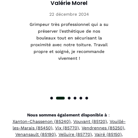
Valérie Morel
22 décembre 2024
tage
Grimpeur très professionnel qui a su
Int
préserver l'esthétique de nos
e et
bouleaux tout en sécurisant la
été
proximité avec notre toiture. Travail
p
 à
propre et soigné, je recommande
tra
vivement !
Nous sommes également disponible à
:
Xanton-Chassenon (85240)
,
Vouvant (85120)
,
Vouillé-
les-Marais (85450)
,
Vix (85770)
,
Vendrennes (85250)
,
Venansault (85190)
,
Velluire (85770)
,
Vairé (85150)
,