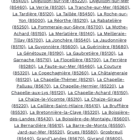
(85400)
,
L’Aiguillon-sur-Vie (85220)
,
L’Aiguillon-sur-Mer
(85460)
,
La Verrie (85130)
,
La Tranche-sur-Mer (85360)
,
La Tardière (85120)
,
La Taillée (85450)
,
La Roche-sur-
Yon (85000)
,
La Réorthe (85210)
,
La Rabatelière
(85250)
,
La Pommeraie-sur-Sèvre (85700)
,
La Mothe-
Achard (85150)
,
La Merlatière (85140)
,
La Meilleraie-
Tillay (85700)
,
La Jonchère (85540)
,
La Jaudonnière
(85110)
,
La Guyonnière (85600)
,
La Guérinière (85680)
,
La Génétouze (85190)
,
La Gaubretière (85130)
,
La
Garnache (85710)
,
La Flocellière (85700)
,
La Ferrière
(85280)
,
La Faute-sur-Mer (85460)
,
La Couture
(85320)
,
La Copechagnière (85260)
,
La Châtaigneraie
(85120)
,
La Chapelle-Thémer (85210)
,
La Chapelle-
Palluau (85670)
,
La Chapelle-Hermier (85220)
,
La
Chapelle-aux-Lys (85120)
,
La Chapelle-Achard (85150)
,
La Chaize-le-Vicomte (85310)
,
La Chaize-Giraud
(85220)
,
La Caillère-Saint-Hilaire (85410)
,
La Bruffière
(85530)
,
La Bretonnière-la-Claye (85320)
,
La Boissière-
des-Landes (85430)
,
La Boissière-de-Montaigu (85600)
,
La Bernardière (85610)
,
La Barre-de-Monts (85550)
,
Jard-sur-Mer (85520)
,
Grues (85580)
,
Grosbreuil
(85440)
,
Grand’Landes (85670)
,
Givrand (85800)
,