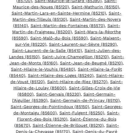
(85700)
,
Saint-Maurice-le-Girard (85390)
,
Saint-
Maurice-des-Noues (85120)
,
Saint-Mathurin (85150)
,
Saint-Martin-Lars-en-Sainte-Hermine (85210)
,
Saint-
Martin-des-Tilleuls (85130)
,
Saint-Martin-des-Noyers
(85140)
,
Saint-Martin-des-Fontaines (85570)
,
Saint-
Martin-de-Fraigneau (85200)
,
Saint-Mars-la-Réorthe
(85590)
,
Saint-Malô-du-Bois (85590)
,
Saint-Maixent-
sur-Vie (85220)
,
Saint-Laurent-sur-Sèvre (85290)
,
Saint-Laurent-de-la-Salle (85410)
,
Saint-Julien-des-
Landes (85150)
,
Saint-Juire-Champgillon (85210)
,
Saint-
Jean-de-Monts (85160)
,
Saint-Jean-de-Beugné (85210)
,
Saint-Hilaire-le-Vouhis (85480)
,
Saint-Hilaire-la-Forêt
(85440)
,
Saint-Hilaire-des-Loges (85240)
,
Saint-Hilaire-
de-Voust (85120)
,
Saint-Hilaire-de-Riez (85270)
,
Saint-
Hilaire-de-Loulay (85600)
,
Saint-Gilles-Croix-de-Vie
(85800)
,
Saint-Gervais (85230)
,
Saint-Germain-
l’Aiguiller (85390)
,
Saint-Germain-de-Prinçay (85110)
,
Saint-Georges-de-Pointindoux (85150)
,
Saint-Georges-
de-Montaigu (85600)
,
Saint-Fulgent (85250)
,
Saint-
Florent-des-Bois (85310)
,
Saint-Étienne-du-Bois
(85670)
,
Saint-Étienne-de-Brillouet (85210)
,
Saint-
Denis-la-Chevasse (85170)
,
Saint-Denis-du-Payré