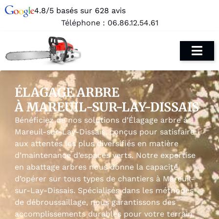
4.8/5 basés sur 628 avis
Téléphone :
06.86.12.54.61
ÉLAGAGE ARBRE
À MAREUIL-SUR-LAY-DISSAIS
Bénéficiez de nos solutions d’Élagage arbre à
Mareuil-sur-Lay-Dissais, conçus pour satisfaire
aux attentes les plus diversifiés en matière
d’maintenance d’espaces verts. Notre expertise
en abattage arbres nous donne la capacité
d’opérer sur tous types de chantiers à Mareuil-
sur-Lay-Dissais. Spécialisés dans les méthodes
de débroussaillage, nous garantissons des
accomplissements durables pour votre terrain.