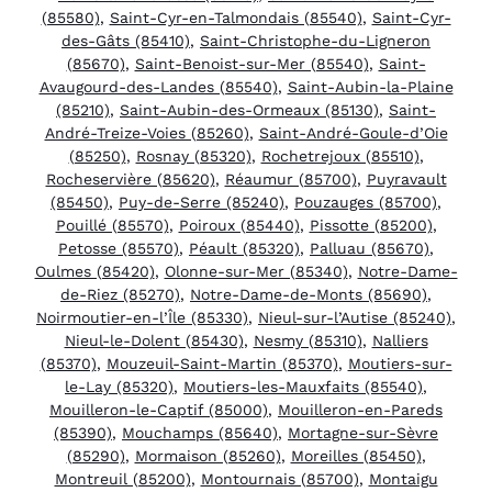
(85580)
,
Saint-Cyr-en-Talmondais (85540)
,
Saint-Cyr-
des-Gâts (85410)
,
Saint-Christophe-du-Ligneron
(85670)
,
Saint-Benoist-sur-Mer (85540)
,
Saint-
Avaugourd-des-Landes (85540)
,
Saint-Aubin-la-Plaine
(85210)
,
Saint-Aubin-des-Ormeaux (85130)
,
Saint-
André-Treize-Voies (85260)
,
Saint-André-Goule-d’Oie
(85250)
,
Rosnay (85320)
,
Rochetrejoux (85510)
,
Rocheservière (85620)
,
Réaumur (85700)
,
Puyravault
(85450)
,
Puy-de-Serre (85240)
,
Pouzauges (85700)
,
Pouillé (85570)
,
Poiroux (85440)
,
Pissotte (85200)
,
Petosse (85570)
,
Péault (85320)
,
Palluau (85670)
,
Oulmes (85420)
,
Olonne-sur-Mer (85340)
,
Notre-Dame-
de-Riez (85270)
,
Notre-Dame-de-Monts (85690)
,
Noirmoutier-en-l’Île (85330)
,
Nieul-sur-l’Autise (85240)
,
Nieul-le-Dolent (85430)
,
Nesmy (85310)
,
Nalliers
(85370)
,
Mouzeuil-Saint-Martin (85370)
,
Moutiers-sur-
le-Lay (85320)
,
Moutiers-les-Mauxfaits (85540)
,
Mouilleron-le-Captif (85000)
,
Mouilleron-en-Pareds
(85390)
,
Mouchamps (85640)
,
Mortagne-sur-Sèvre
(85290)
,
Mormaison (85260)
,
Moreilles (85450)
,
Montreuil (85200)
,
Montournais (85700)
,
Montaigu