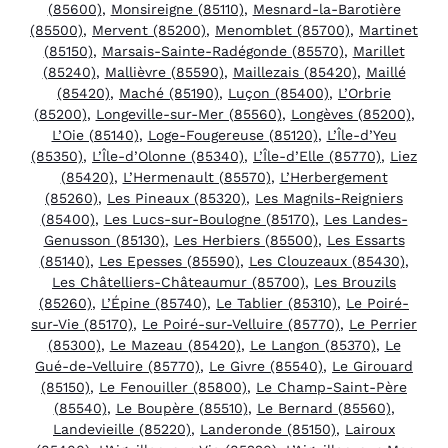
(85600)
,
Monsireigne (85110)
,
Mesnard-la-Barotière
(85500)
,
Mervent (85200)
,
Menomblet (85700)
,
Martinet
(85150)
,
Marsais-Sainte-Radégonde (85570)
,
Marillet
(85240)
,
Mallièvre (85590)
,
Maillezais (85420)
,
Maillé
(85420)
,
Maché (85190)
,
Luçon (85400)
,
L’Orbrie
(85200)
,
Longeville-sur-Mer (85560)
,
Longèves (85200)
,
L’Oie (85140)
,
Loge-Fougereuse (85120)
,
L’Île-d’Yeu
(85350)
,
L’Île-d’Olonne (85340)
,
L’Île-d’Elle (85770)
,
Liez
(85420)
,
L’Hermenault (85570)
,
L’Herbergement
(85260)
,
Les Pineaux (85320)
,
Les Magnils-Reigniers
(85400)
,
Les Lucs-sur-Boulogne (85170)
,
Les Landes-
Genusson (85130)
,
Les Herbiers (85500)
,
Les Essarts
(85140)
,
Les Epesses (85590)
,
Les Clouzeaux (85430)
,
Les Châtelliers-Châteaumur (85700)
,
Les Brouzils
(85260)
,
L’Épine (85740)
,
Le Tablier (85310)
,
Le Poiré-
sur-Vie (85170)
,
Le Poiré-sur-Velluire (85770)
,
Le Perrier
(85300)
,
Le Mazeau (85420)
,
Le Langon (85370)
,
Le
Gué-de-Velluire (85770)
,
Le Givre (85540)
,
Le Girouard
(85150)
,
Le Fenouiller (85800)
,
Le Champ-Saint-Père
(85540)
,
Le Boupère (85510)
,
Le Bernard (85560)
,
Landevieille (85220)
,
Landeronde (85150)
,
Lairoux