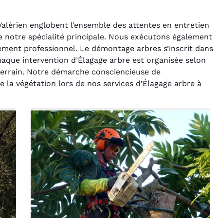
Valérien englobent l’ensemble des attentes en entretien
ue notre spécialité principale. Nous exécutons également
pement professionnel. Le démontage arbres s’inscrit dans
Chaque intervention d’Élagage arbre est organisée selon
e terrain. Notre démarche consciencieuse de
de la végétation lors de nos services d’Élagage arbre à
rélie Bonnet
Laurent Perrin
21 juin 2024
14 décembre 2024
ice de terrassement
Excellente prestation pour
din à Var était
l'abattage délicat d'un sapin
ionnel. L'équipe a
entre deux maisons.
é de manière efficace
Technicité irréprochable et
ssionnelle, laissant
sécurité assurée. Le
ardin impeccable et
chantier a été laissé propre.
our notre nouveau
Je n'hésiterai pas à vous
t d'aménagement
recontacter.
paysager.