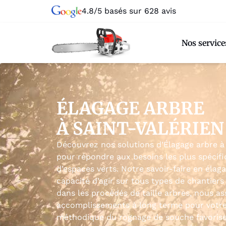
4.8/5 basés sur 628 avis
Nos service
ÉLAGAGE ARBRE
À SAINT-VALÉRIEN
Découvrez nos solutions d’Élagage arbre à 
pour répondre aux besoins les plus spécifi
d’espaces verts. Notre savoir-faire en éla
capacité d’agir sur tous types de chantiers
dans les procédés de taille arbres, nous a
accomplissements à long terme pour votre
méthodique du rognage de souche favorise l