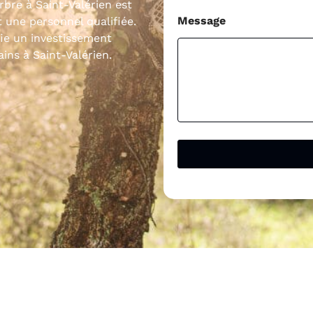
rbre à Saint-Valérien est
Message
 une personnel qualifiée.
fie un investissement
ains à Saint-Valérien.