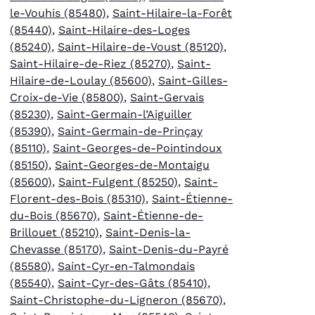
le-Vouhis (85480)
,
Saint-Hilaire-la-Forêt
(85440)
,
Saint-Hilaire-des-Loges
(85240)
,
Saint-Hilaire-de-Voust (85120)
,
Saint-Hilaire-de-Riez (85270)
,
Saint-
Hilaire-de-Loulay (85600)
,
Saint-Gilles-
Croix-de-Vie (85800)
,
Saint-Gervais
(85230)
,
Saint-Germain-l’Aiguiller
(85390)
,
Saint-Germain-de-Prinçay
(85110)
,
Saint-Georges-de-Pointindoux
(85150)
,
Saint-Georges-de-Montaigu
(85600)
,
Saint-Fulgent (85250)
,
Saint-
Florent-des-Bois (85310)
,
Saint-Étienne-
du-Bois (85670)
,
Saint-Étienne-de-
Brillouet (85210)
,
Saint-Denis-la-
Chevasse (85170)
,
Saint-Denis-du-Payré
(85580)
,
Saint-Cyr-en-Talmondais
(85540)
,
Saint-Cyr-des-Gâts (85410)
,
Saint-Christophe-du-Ligneron (85670)
,