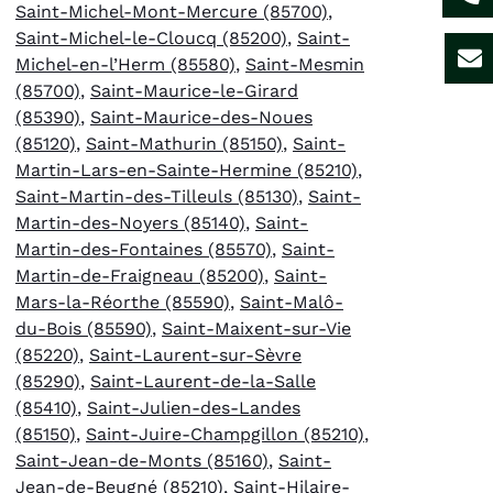
Saint-Michel-Mont-Mercure (85700)
,
Saint-Michel-le-Cloucq (85200)
,
Saint-
Michel-en-l’Herm (85580)
,
Saint-Mesmin
(85700)
,
Saint-Maurice-le-Girard
(85390)
,
Saint-Maurice-des-Noues
(85120)
,
Saint-Mathurin (85150)
,
Saint-
Martin-Lars-en-Sainte-Hermine (85210)
,
Saint-Martin-des-Tilleuls (85130)
,
Saint-
Martin-des-Noyers (85140)
,
Saint-
Martin-des-Fontaines (85570)
,
Saint-
Martin-de-Fraigneau (85200)
,
Saint-
Mars-la-Réorthe (85590)
,
Saint-Malô-
du-Bois (85590)
,
Saint-Maixent-sur-Vie
(85220)
,
Saint-Laurent-sur-Sèvre
(85290)
,
Saint-Laurent-de-la-Salle
(85410)
,
Saint-Julien-des-Landes
(85150)
,
Saint-Juire-Champgillon (85210)
,
Saint-Jean-de-Monts (85160)
,
Saint-
Jean-de-Beugné (85210)
,
Saint-Hilaire-