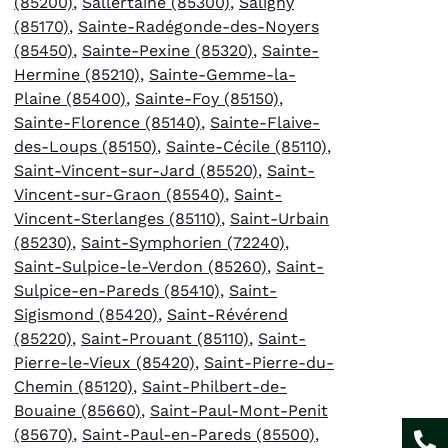
(85200)
,
Sallertaine (85300)
,
Saligny
(85170)
,
Sainte-Radégonde-des-Noyers
(85450)
,
Sainte-Pexine (85320)
,
Sainte-
Hermine (85210)
,
Sainte-Gemme-la-
Plaine (85400)
,
Sainte-Foy (85150)
,
Sainte-Florence (85140)
,
Sainte-Flaive-
des-Loups (85150)
,
Sainte-Cécile (85110)
,
Saint-Vincent-sur-Jard (85520)
,
Saint-
Vincent-sur-Graon (85540)
,
Saint-
Vincent-Sterlanges (85110)
,
Saint-Urbain
(85230)
,
Saint-Symphorien (72240)
,
Saint-Sulpice-le-Verdon (85260)
,
Saint-
Sulpice-en-Pareds (85410)
,
Saint-
Sigismond (85420)
,
Saint-Révérend
(85220)
,
Saint-Prouant (85110)
,
Saint-
Pierre-le-Vieux (85420)
,
Saint-Pierre-du-
Chemin (85120)
,
Saint-Philbert-de-
Bouaine (85660)
,
Saint-Paul-Mont-Penit
(85670)
,
Saint-Paul-en-Pareds (85500)
,