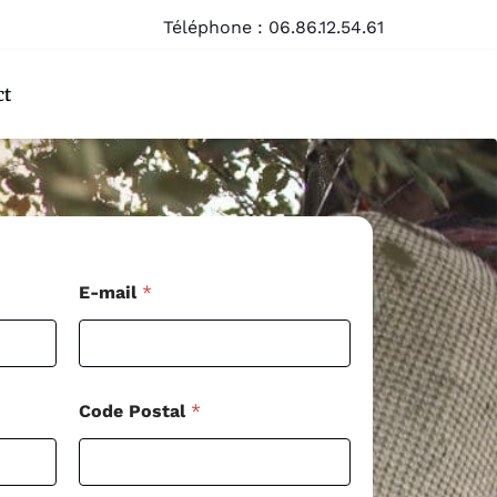
Téléphone :
06.86.12.54.61
ct
E-mail
*
Code Postal
*