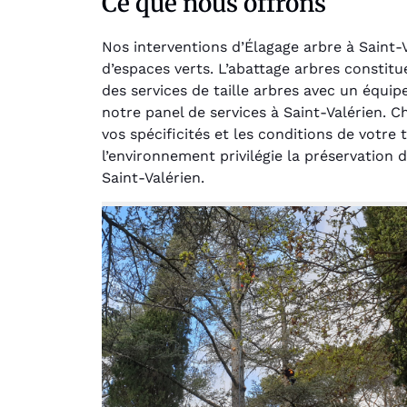
Ce que nous offrons
Nos interventions d’Élagage arbre à Saint-
d’espaces verts. L’abattage arbres constit
des services de taille arbres avec un équi
notre panel de services à Saint-Valérien. 
vos spécificités et les conditions de votr
l’environnement privilégie la préservation 
Au
Saint-Valérien.
Le serv
jar
except
travaill
et profe
notre j
prêt p
proje