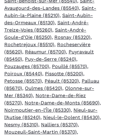
Saint-Benoist-sur-Mer (85540)
,
Saint-
Avaugourd-des-Landes (85540)
,
Saint-
Aubin-la-Plaine (85210)
,
Saint-Aubin-
des-Ormeaux (85130)
,
Saint-André-
Treize-Voies (85260)
,
Saint-André-
Goule-d’Oie (85250)
,
Rosnay (85320)
,
Rochetrejoux (85510)
,
Rocheservière
(85620)
,
Réaumur (85700)
,
Puyravault
(85450)
,
Puy-de-Serre (85240)
,
Pouzauges (85700)
,
Pouillé (85570)
,
Poiroux (85440)
,
Pissotte (85200)
,
Petosse (85570)
,
Péault (85320)
,
Palluau
(85670)
,
Oulmes (85420)
,
Olonne-sur-
Mer (85340)
,
Notre-Dame-de-Riez
(85270)
,
Notre-Dame-de-Monts (85690)
,
Noirmoutier-en-l’Île (85330)
,
Nieul-sur-
l’Autise (85240)
,
Nieul-le-Dolent (85430)
,
Nesmy (85310)
,
Nalliers (85370)
,
Mouzeuil-Saint-Martin (85370)
,