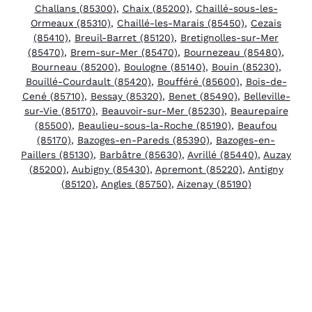
Challans (85300)
,
Chaix (85200)
,
Chaillé-sous-les-
Ormeaux (85310)
,
Chaillé-les-Marais (85450)
,
Cezais
(85410)
,
Breuil-Barret (85120)
,
Bretignolles-sur-Mer
(85470)
,
Brem-sur-Mer (85470)
,
Bournezeau (85480)
,
Bourneau (85200)
,
Boulogne (85140)
,
Bouin (85230)
,
Bouillé-Courdault (85420)
,
Boufféré (85600)
,
Bois-de-
Cené (85710)
,
Bessay (85320)
,
Benet (85490)
,
Belleville-
sur-Vie (85170)
,
Beauvoir-sur-Mer (85230)
,
Beaurepaire
(85500)
,
Beaulieu-sous-la-Roche (85190)
,
Beaufou
(85170)
,
Bazoges-en-Pareds (85390)
,
Bazoges-en-
Paillers (85130)
,
Barbâtre (85630)
,
Avrillé (85440)
,
Auzay
(85200)
,
Aubigny (85430)
,
Apremont (85220)
,
Antigny
(85120)
,
Angles (85750)
,
Aizenay (85190)