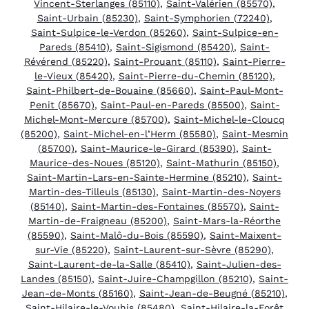
Vincent-Sterlanges (85110)
,
Saint-Valérien (85570)
,
Saint-Urbain (85230)
,
Saint-Symphorien (72240)
,
Saint-Sulpice-le-Verdon (85260)
,
Saint-Sulpice-en-
Pareds (85410)
,
Saint-Sigismond (85420)
,
Saint-
Révérend (85220)
,
Saint-Prouant (85110)
,
Saint-Pierre-
le-Vieux (85420)
,
Saint-Pierre-du-Chemin (85120)
,
Saint-Philbert-de-Bouaine (85660)
,
Saint-Paul-Mont-
Penit (85670)
,
Saint-Paul-en-Pareds (85500)
,
Saint-
Michel-Mont-Mercure (85700)
,
Saint-Michel-le-Cloucq
(85200)
,
Saint-Michel-en-l’Herm (85580)
,
Saint-Mesmin
(85700)
,
Saint-Maurice-le-Girard (85390)
,
Saint-
Maurice-des-Noues (85120)
,
Saint-Mathurin (85150)
,
Saint-Martin-Lars-en-Sainte-Hermine (85210)
,
Saint-
Martin-des-Tilleuls (85130)
,
Saint-Martin-des-Noyers
(85140)
,
Saint-Martin-des-Fontaines (85570)
,
Saint-
Martin-de-Fraigneau (85200)
,
Saint-Mars-la-Réorthe
(85590)
,
Saint-Malô-du-Bois (85590)
,
Saint-Maixent-
sur-Vie (85220)
,
Saint-Laurent-sur-Sèvre (85290)
,
Saint-Laurent-de-la-Salle (85410)
,
Saint-Julien-des-
Landes (85150)
,
Saint-Juire-Champgillon (85210)
,
Saint-
Jean-de-Monts (85160)
,
Saint-Jean-de-Beugné (85210)
,
Saint-Hilaire-le-Vouhis (85480)
,
Saint-Hilaire-la-Forêt