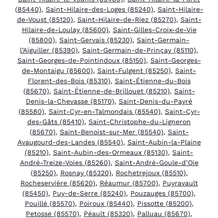
(85440)
,
Saint-Hilaire-des-Loges (85240)
,
Saint-Hilaire-
de-Voust (85120)
,
Saint-Hilaire-de-Riez (85270)
,
Saint-
Hilaire-de-Loulay (85600)
,
Saint-Gilles-Croix-de-Vie
(85800)
,
Saint-Gervais (85230)
,
Saint-Germain-
l’Aiguiller (85390)
,
Saint-Germain-de-Prinçay (85110)
,
Saint-Georges-de-Pointindoux (85150)
,
Saint-Georges-
de-Montaigu (85600)
,
Saint-Fulgent (85250)
,
Saint-
Florent-des-Bois (85310)
,
Saint-Étienne-du-Bois
(85670)
,
Saint-Étienne-de-Brillouet (85210)
,
Saint-
Denis-la-Chevasse (85170)
,
Saint-Denis-du-Payré
(85580)
,
Saint-Cyr-en-Talmondais (85540)
,
Saint-Cyr-
des-Gâts (85410)
,
Saint-Christophe-du-Ligneron
(85670)
,
Saint-Benoist-sur-Mer (85540)
,
Saint-
Avaugourd-des-Landes (85540)
,
Saint-Aubin-la-Plaine
(85210)
,
Saint-Aubin-des-Ormeaux (85130)
,
Saint-
André-Treize-Voies (85260)
,
Saint-André-Goule-d’Oie
(85250)
,
Rosnay (85320)
,
Rochetrejoux (85510)
,
Rocheservière (85620)
,
Réaumur (85700)
,
Puyravault
(85450)
,
Puy-de-Serre (85240)
,
Pouzauges (85700)
,
Pouillé (85570)
,
Poiroux (85440)
,
Pissotte (85200)
,
Petosse (85570)
,
Péault (85320)
,
Palluau (85670)
,