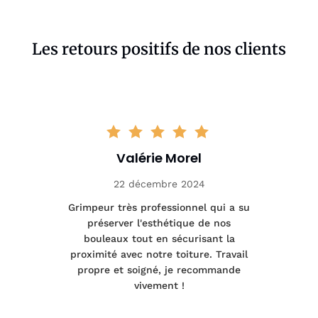
Les retours positifs de nos clients
Valérie Morel
22 décembre 2024
tage
Grimpeur très professionnel qui a su
Int
préserver l'esthétique de nos
e et
bouleaux tout en sécurisant la
été
proximité avec notre toiture. Travail
p
 à
propre et soigné, je recommande
tra
vivement !