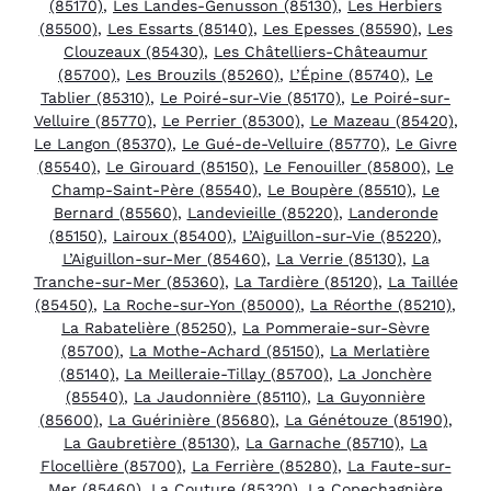
(85170)
,
Les Landes-Genusson (85130)
,
Les Herbiers
(85500)
,
Les Essarts (85140)
,
Les Epesses (85590)
,
Les
Clouzeaux (85430)
,
Les Châtelliers-Châteaumur
(85700)
,
Les Brouzils (85260)
,
L’Épine (85740)
,
Le
Tablier (85310)
,
Le Poiré-sur-Vie (85170)
,
Le Poiré-sur-
Velluire (85770)
,
Le Perrier (85300)
,
Le Mazeau (85420)
,
Le Langon (85370)
,
Le Gué-de-Velluire (85770)
,
Le Givre
(85540)
,
Le Girouard (85150)
,
Le Fenouiller (85800)
,
Le
Champ-Saint-Père (85540)
,
Le Boupère (85510)
,
Le
Bernard (85560)
,
Landevieille (85220)
,
Landeronde
(85150)
,
Lairoux (85400)
,
L’Aiguillon-sur-Vie (85220)
,
L’Aiguillon-sur-Mer (85460)
,
La Verrie (85130)
,
La
Tranche-sur-Mer (85360)
,
La Tardière (85120)
,
La Taillée
(85450)
,
La Roche-sur-Yon (85000)
,
La Réorthe (85210)
,
La Rabatelière (85250)
,
La Pommeraie-sur-Sèvre
(85700)
,
La Mothe-Achard (85150)
,
La Merlatière
(85140)
,
La Meilleraie-Tillay (85700)
,
La Jonchère
(85540)
,
La Jaudonnière (85110)
,
La Guyonnière
(85600)
,
La Guérinière (85680)
,
La Génétouze (85190)
,
La Gaubretière (85130)
,
La Garnache (85710)
,
La
Flocellière (85700)
,
La Ferrière (85280)
,
La Faute-sur-
Mer (85460)
,
La Couture (85320)
,
La Copechagnière