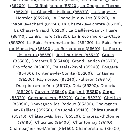
(85260)
,
La Châtaigneraie (85120)
,
La Chapelle-Thémer
(85210)
,
La Chapelle-Palluau (85670)
,
La Chapelle-
Hermier (85220)
,
La Chapelle-aux-Lys (85120)
,
La
Chapelle-Achard (85150)
,
La Chaize-le-Vicomte (85310)
,
La Chaize-Giraud (85220)
,
La Caillère-Saint-Hilaire
(85410)
,
La Bruffière (85530)
,
La Bretonnière-la-Claye
(85320)
,
La Boissière-des-Landes (85430)
,
La Boissière-
de-Montaigu (85600)
,
La Bernardière (85610)
,
La Barre-
de-Monts (85550)
,
Jard-sur-Mer (85520)
,
Grues
(85580)
,
Grosbreuil (85440)
,
Grand’Landes (85670)
,
Froidfond (85300)
,
Foussais-Payré (85240)
,
Fougeré
(85480)
,
Fontenay-le-Comte (85200)
,
Fontaines
(85200)
,
Faymoreau (85240)
,
Falleron (85670)
,
Dompierre-sur-Yon (85170)
,
Doix (85200)
,
Damvix
(85420)
,
Curzon (85540)
,
Cugand (85610)
,
Corpe
(85320)
,
Commequiers (85220)
,
Coëx (85220)
,
Cheffois
(85390)
,
Chavagnes-les-Redoux (85390)
,
Chavagnes-
en-Paillers (85250)
,
Chauché (85140)
,
Châteauneuf
(85710)
,
Château-Guibert (85320)
,
Château-d’Olonne
(85180)
,
Chasnais (85400)
,
Chantonnay (85110)
,
Champagné-les-Marais (85450)
,
Chambretaud (85500)
,