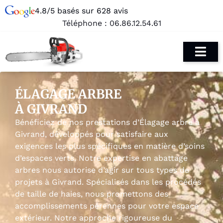
4.8/5 basés sur 628 avis
Téléphone :
06.86.12.54.61
ÉLAGAGE ARBRE
À GIVRAND
Bénéficiez de nos prestations d’Élagage arbre à
Givrand, développés pour satisfaire aux
exigences les plus spécifiques en matière d’soins
d’espaces verts. Notre expertise en abattage
arbres nous autorise d’agir sur tous types de
projets à Givrand. Spécialisés dans les procédés
de taille de haies, nous promettons des
accomplissements pérennes pour votre espace
extérieur. Notre approche rigoureuse du