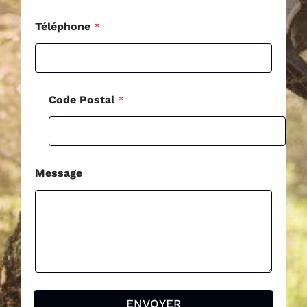
l
M
Téléphone
*
e
s
s
a
g
Code Postal
*
e
Message
ENVOYER