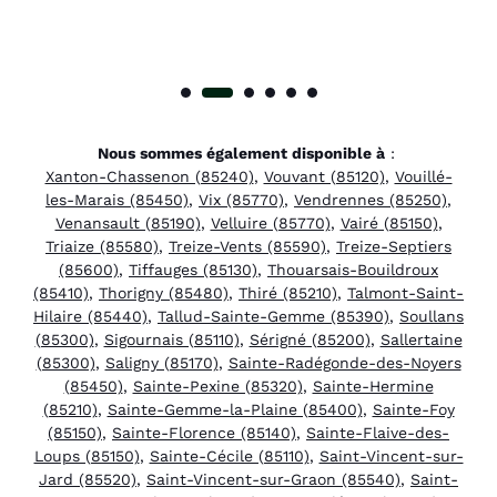
Nous sommes également disponible à
:
Xanton-Chassenon (85240)
,
Vouvant (85120)
,
Vouillé-
les-Marais (85450)
,
Vix (85770)
,
Vendrennes (85250)
,
Venansault (85190)
,
Velluire (85770)
,
Vairé (85150)
,
Triaize (85580)
,
Treize-Vents (85590)
,
Treize-Septiers
(85600)
,
Tiffauges (85130)
,
Thouarsais-Bouildroux
(85410)
,
Thorigny (85480)
,
Thiré (85210)
,
Talmont-Saint-
Hilaire (85440)
,
Tallud-Sainte-Gemme (85390)
,
Soullans
(85300)
,
Sigournais (85110)
,
Sérigné (85200)
,
Sallertaine
(85300)
,
Saligny (85170)
,
Sainte-Radégonde-des-Noyers
(85450)
,
Sainte-Pexine (85320)
,
Sainte-Hermine
(85210)
,
Sainte-Gemme-la-Plaine (85400)
,
Sainte-Foy
(85150)
,
Sainte-Florence (85140)
,
Sainte-Flaive-des-
Loups (85150)
,
Sainte-Cécile (85110)
,
Saint-Vincent-sur-
Jard (85520)
,
Saint-Vincent-sur-Graon (85540)
,
Saint-