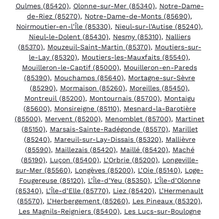
Oulmes (85420)
,
Olonne-sur-Mer (85340)
,
Notre-Dame-
de-Riez (85270)
,
Notre-Dame-de-Monts (85690)
,
Noirmoutier-en-l’Île (85330)
,
Nieul-sur-l’Autise (85240)
,
Nieul-le-Dolent (85430)
,
Nesmy (85310)
,
Nalliers
(85370)
,
Mouzeuil-Saint-Martin (85370)
,
Moutiers-sur-
le-Lay (85320)
,
Moutiers-les-Mauxfaits (85540)
,
Mouilleron-le-Captif (85000)
,
Mouilleron-en-Pareds
(85390)
,
Mouchamps (85640)
,
Mortagne-sur-Sèvre
(85290)
,
Mormaison (85260)
,
Moreilles (85450)
,
Montreuil (85200)
,
Montournais (85700)
,
Montaigu
(85600)
,
Monsireigne (85110)
,
Mesnard-la-Barotière
(85500)
,
Mervent (85200)
,
Menomblet (85700)
,
Martinet
(85150)
,
Marsais-Sainte-Radégonde (85570)
,
Marillet
(85240)
,
Mareuil-sur-Lay-Dissais (85320)
,
Mallièvre
(85590)
,
Maillezais (85420)
,
Maillé (85420)
,
Maché
(85190)
,
Luçon (85400)
,
L’Orbrie (85200)
,
Longeville-
sur-Mer (85560)
,
Longèves (85200)
,
L’Oie (85140)
,
Loge-
Fougereuse (85120)
,
L’Île-d’Yeu (85350)
,
L’Île-d’Olonne
(85340)
,
L’Île-d’Elle (85770)
,
Liez (85420)
,
L’Hermenault
(85570)
,
L’Herbergement (85260)
,
Les Pineaux (85320)
,
Les Magnils-Reigniers (85400)
,
Les Lucs-sur-Boulogne