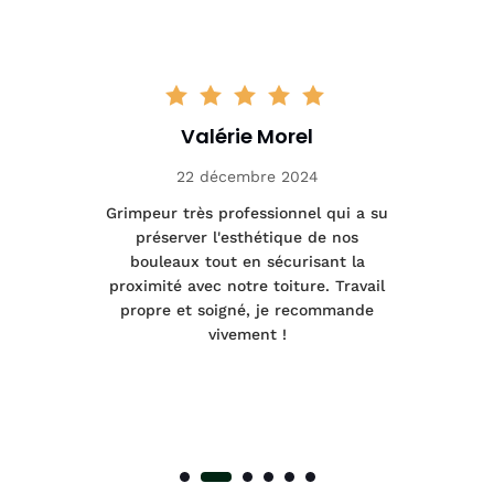
Valérie Morel
22 décembre 2024
tage
Grimpeur très professionnel qui a su
Int
préserver l'esthétique de nos
e et
bouleaux tout en sécurisant la
été
proximité avec notre toiture. Travail
p
 à
propre et soigné, je recommande
tra
vivement !