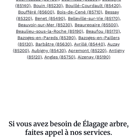
(85140)
,
Bouin (85230)
,
Bouillé-Courdault (85420)
,
Boufféré (85600)
,
Bois-de-Cené (85710)
,
Bessay
(85320)
,
Benet (85490)
,
Belleville-sur-Vie (85170)
,
Beauvoir-sur-Mer (85230)
,
Beaurepaire (85500)
,
Beaulieu-sous-la-Roche (85190)
,
Beaufou (85170)
,
Bazoges-en-Pareds (85390)
,
Bazoges-en-Paillers
(85130)
,
Barbâtre (85630)
,
Avrillé (85440)
,
Auzay
(85200)
,
Aubigny (85430)
,
Apremont (85220)
,
Antigny
(85120)
,
Angles (85750)
,
Aizenay (85190)
Si vous avez besoin de Élagage arbre,
faites appel à nos services.