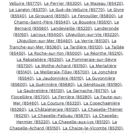
Velluire (85770)
,
Le Perrier (85300)
,
Le Mazeau (85420)
,
Le Langon (85370)
,
Le Gué-de-Velluire (85770)
,
Le Givre
(85540)
,
Le Girouard (85150)
,
Le Fenouiller (85800)
,
Le
Champ-Saint-Père (85540)
,
Le Boupère (85510)
,
Le
Bernard (85560)
,
Landevieille (85220)
,
Landeronde
(85150)
,
Lairoux (85400)
,
L’Aiguillon-sur-Vie (85220)
,
L’Aiguillon-sur-Mer (85460)
,
La Verrie (85130)
,
La
Tranche-sur-Mer (85360)
,
La Tardière (85120)
,
La Taillée
(85450)
,
La Roche-sur-Yon (85000)
,
La Réorthe (85210)
,
La Rabatelière (85250)
,
La Pommeraie-sur-Sèvre
(85700)
,
La Mothe-Achard (85150)
,
La Merlatière
(85140)
,
La Meilleraie-Tillay (85700)
,
La Jonchère
(85540)
,
La Jaudonnière (85110)
,
La Guyonnière
(85600)
,
La Guérinière (85680)
,
La Génétouze (85190)
,
La Gaubretière (85130)
,
La Garnache (85710)
,
La
Flocellière (85700)
,
La Ferrière (85280)
,
La Faute-sur-
Mer (85460)
,
La Couture (85320)
,
La Copechagnière
(85260)
,
La Châtaigneraie (85120)
,
La Chapelle-Thémer
(85210)
,
La Chapelle-Palluau (85670)
,
La Chapelle-
Hermier (85220)
,
La Chapelle-aux-Lys (85120)
,
La
Chapelle-Achard (85150)
,
La Chaize-le-Vicomte (85310)
,