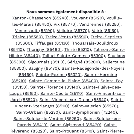
Nous sommes également disponible à
:
Xanton-Chassenon (85240)
,
Vouvant (85120)
,
Vouillé-
les-Marais (85450)
,
Vix (85770)
,
Vendrennes (85250)
,
Venansault (85190)
,
Velluire (85770)
,
Vairé (85150)
,
Triaize (85580)
,
Treize-Vents (85590)
,
Treize-Septiers
(85600)
,
Tiffauges (85130)
,
Thouarsais-Bouildroux
(85410)
,
Thorigny (85480)
,
Thiré (85210)
,
Talmont-Saint-
Hilaire (85440)
,
Tallud-Sainte-Gemme (85390)
,
Soullans
(85300)
,
Sigournais (85110)
,
Sérigné (85200)
,
Sallertaine
(85300)
,
Saligny (85170)
,
Sainte-Radégonde-des-Noyers
(85450)
,
Sainte-Pexine (85320)
,
Sainte-Hermine
(85210)
,
Sainte-Gemme-la-Plaine (85400)
,
Sainte-Foy
(85150)
,
Sainte-Florence (85140)
,
Sainte-Flaive-des-
Loups (85150)
,
Sainte-Cécile (85110)
,
Saint-Vincent-sur-
Jard (85520)
,
Saint-Vincent-sur-Graon (85540)
,
Saint-
Vincent-Sterlanges (85110)
,
Saint-Valérien (85570)
,
Saint-Urbain (85230)
,
Saint-Symphorien (72240)
,
Saint-Sulpice-le-Verdon (85260)
,
Saint-Sulpice-en-
Pareds (85410)
,
Saint-Sigismond (85420)
,
Saint-
Révérend (85220)
,
Saint-Prouant (85110)
,
Saint-Pierre-