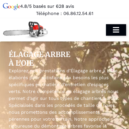
4.8/5 basés sur 628 avis
Téléphone :
06.86.12.54.61
ÉLAGAGE ARBRE
À L’OIE
Explorez nos prestations d’Élagage arbre à L’Oie,
élaborés pour satisfaire aux besoins les plus
spécifiques en matière d’entretien d’espaces
verts. Notre compétence en élagage arbres nous
permet d’agir sur tous types de chantiers à L’Oie.
Spécialisés dans les procédés de taille de haies,
nous promettons des accomplissements
pérennes pour votre terrain. Notre approche
rigoureuse du démontage arbres favorise la