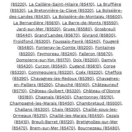
(85220)
,
La Caillère-Saint-Hilaire (85410)
,
La Bruffière
(85530)
,
La Bretonnière-la-Claye (85320)
,
La Boissière-
des-Landes (85430)
,
La Boissière-de-Montaigu (85600)
,
La Bernardière (85610)
,
La Barre-de-Monts (85550)
,
Jard-sur-Mer (85520)
,
Grues (85580)
,
Grosbreuil
(85440)
,
Grand’Landes (85670)
,
Givrand (85800)
,
Froidfond (85300)
,
Foussais-Payré (85240)
,
Fougeré
(85480)
,
Fontenay-le-Comte (85200)
,
Fontaines
(85200)
,
Faymoreau (85240)
,
Falleron (85670)
,
Dompierre-sur-Yon (85170)
,
Doix (85200)
,
Damvix
(85420)
,
Curzon (85540)
,
Cugand (85610)
,
Corpe
(85320)
,
Commequiers (85220)
,
Coëx (85220)
,
Cheffois
(85390)
,
Chavagnes-les-Redoux (85390)
,
Chavagnes-
en-Paillers (85250)
,
Chauché (85140)
,
Châteauneuf
(85710)
,
Château-Guibert (85320)
,
Château-d’Olonne
(85180)
,
Chasnais (85400)
,
Chantonnay (85110)
,
Champagné-les-Marais (85450)
,
Chambretaud (85500)
,
Challans (85300)
,
Chaix (85200)
,
Chaillé-sous-les-
Ormeaux (85310)
,
Chaillé-les-Marais (85450)
,
Cezais
(85410)
,
Breuil-Barret (85120)
,
Bretignolles-sur-Mer
(85470)
,
Brem-sur-Mer (85470)
,
Bournezeau (85480)
,