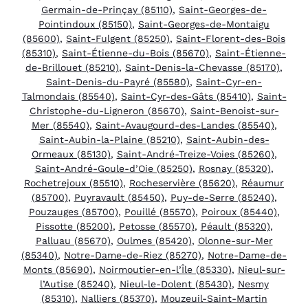
Germain-de-Prinçay (85110)
,
Saint-Georges-de-
Pointindoux (85150)
,
Saint-Georges-de-Montaigu
(85600)
,
Saint-Fulgent (85250)
,
Saint-Florent-des-Bois
(85310)
,
Saint-Étienne-du-Bois (85670)
,
Saint-Étienne-
de-Brillouet (85210)
,
Saint-Denis-la-Chevasse (85170)
,
Saint-Denis-du-Payré (85580)
,
Saint-Cyr-en-
Talmondais (85540)
,
Saint-Cyr-des-Gâts (85410)
,
Saint-
Christophe-du-Ligneron (85670)
,
Saint-Benoist-sur-
Mer (85540)
,
Saint-Avaugourd-des-Landes (85540)
,
Saint-Aubin-la-Plaine (85210)
,
Saint-Aubin-des-
Ormeaux (85130)
,
Saint-André-Treize-Voies (85260)
,
Saint-André-Goule-d’Oie (85250)
,
Rosnay (85320)
,
Rochetrejoux (85510)
,
Rocheservière (85620)
,
Réaumur
(85700)
,
Puyravault (85450)
,
Puy-de-Serre (85240)
,
Pouzauges (85700)
,
Pouillé (85570)
,
Poiroux (85440)
,
Pissotte (85200)
,
Petosse (85570)
,
Péault (85320)
,
Palluau (85670)
,
Oulmes (85420)
,
Olonne-sur-Mer
(85340)
,
Notre-Dame-de-Riez (85270)
,
Notre-Dame-de-
Monts (85690)
,
Noirmoutier-en-l’Île (85330)
,
Nieul-sur-
l’Autise (85240)
,
Nieul-le-Dolent (85430)
,
Nesmy
(85310)
,
Nalliers (85370)
,
Mouzeuil-Saint-Martin