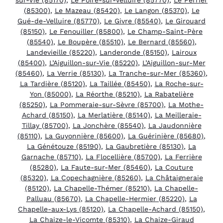
(85300)
,
Le Mazeau (85420)
,
Le Langon (85370)
,
Le
Gué-de-Velluire (85770)
,
Le Givre (85540)
,
Le Girouard
(85150)
,
Le Fenouiller (85800)
,
Le Champ-Saint-Père
(85540)
,
Le Boupère (85510)
,
Le Bernard (85560)
,
Landevieille (85220)
,
Landeronde (85150)
,
Lairoux
(85400)
,
L’Aiguillon-sur-Vie (85220)
,
L’Aiguillon-sur-Mer
(85460)
,
La Verrie (85130)
,
La Tranche-sur-Mer (85360)
,
La Tardière (85120)
,
La Taillée (85450)
,
La Roche-sur-
Yon (85000)
,
La Réorthe (85210)
,
La Rabatelière
(85250)
,
La Pommeraie-sur-Sèvre (85700)
,
La Mothe-
Achard (85150)
,
La Merlatière (85140)
,
La Meilleraie-
Tillay (85700)
,
La Jonchère (85540)
,
La Jaudonnière
(85110)
,
La Guyonnière (85600)
,
La Guérinière (85680)
,
La Génétouze (85190)
,
La Gaubretière (85130)
,
La
Garnache (85710)
,
La Flocellière (85700)
,
La Ferrière
(85280)
,
La Faute-sur-Mer (85460)
,
La Couture
(85320)
,
La Copechagnière (85260)
,
La Châtaigneraie
(85120)
,
La Chapelle-Thémer (85210)
,
La Chapelle-
Palluau (85670)
,
La Chapelle-Hermier (85220)
,
La
Chapelle-aux-Lys (85120)
,
La Chapelle-Achard (85150)
,
La Chaize-le-Vicomte (85310)
,
La Chaize-Giraud