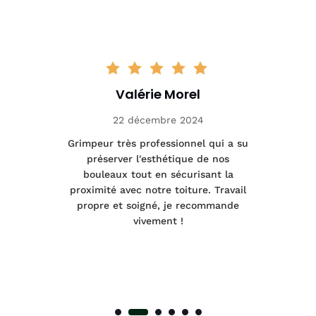
Valérie Morel
22 décembre 2024
tage
Grimpeur très professionnel qui a su
Int
préserver l'esthétique de nos
e et
bouleaux tout en sécurisant la
été
proximité avec notre toiture. Travail
p
 à
propre et soigné, je recommande
tra
vivement !