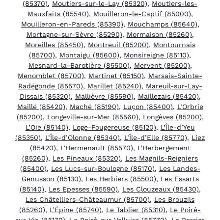
(85370)
,
Moutiers-sur-le-Lay (85320)
,
Moutiers-les-
Mauxfaits (85540)
,
Mouilleron-le-Captif (85000)
,
Mouilleron-en-Pareds (85390)
,
Mouchamps (85640)
,
Mortagne-sur-Sèvre (85290)
,
Mormaison (85260)
,
Moreilles (85450)
,
Montreuil (85200)
,
Montournais
(85700)
,
Montaigu (85600)
,
Monsireigne (85110)
,
Mesnard-la-Barotière (85500)
,
Mervent (85200)
,
Menomblet (85700)
,
Martinet (85150)
,
Marsais-Sainte-
Radégonde (85570)
,
Marillet (85240)
,
Mareuil-sur-Lay-
Dissais (85320)
,
Mallièvre (85590)
,
Maillezais (85420)
,
Maillé (85420)
,
Maché (85190)
,
Luçon (85400)
,
L’Orbrie
(85200)
,
Longeville-sur-Mer (85560)
,
Longèves (85200)
,
L’Oie (85140)
,
Loge-Fougereuse (85120)
,
L’Île-d’Yeu
(85350)
,
L’Île-d’Olonne (85340)
,
L’Île-d’Elle (85770)
,
Liez
(85420)
,
L’Hermenault (85570)
,
L’Herbergement
(85260)
,
Les Pineaux (85320)
,
Les Magnils-Reigniers
(85400)
,
Les Lucs-sur-Boulogne (85170)
,
Les Landes-
Genusson (85130)
,
Les Herbiers (85500)
,
Les Essarts
(85140)
,
Les Epesses (85590)
,
Les Clouzeaux (85430)
,
Les Châtelliers-Châteaumur (85700)
,
Les Brouzils
(85260)
,
L’Épine (85740)
,
Le Tablier (85310)
,
Le Poiré-
sur-Vie (85170)
,
Le Poiré-sur-Velluire (85770)
,
Le Perrier