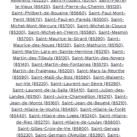
le-Vieux (85420)
,
Saint-Pierre-du-Chemin (85120)
,
Saint-Philbert-de-Bouaine (85660)
,
Saint-Paul-Mont-
Penit (85670)
,
Saint-Paul-en-Pareds (85500)
,
Saint-
Michel-Mont-Mercure (85700)
,
Saint-Michel-le-Cloucq
(85200)
,
Saint-Michel-en-l’Herm (85580)
,
Saint-Mesmin
(85700)
,
Saint-Maurice-le-Girard (85390)
,
Saint-
Maurice-des-Noues (85120)
,
Saint-Mathurin (85150)
,
Saint-Martin-Lars-en-Sainte-Hermine (85210)
,
Saint-
Martin-des-Tilleuls (85130)
,
Saint-Martin-des-Noyers
(85140)
,
Saint-Martin-des-Fontaines (85570)
,
Saint-
Martin-de-Fraigneau (85200)
,
Saint-Mars-la-Réorthe
(85590)
,
Saint-Malô-du-Bois (85590)
,
Saint-Maixent-
sur-Vie (85220)
,
Saint-Laurent-sur-Sèvre (85290)
,
Saint-Laurent-de-la-Salle (85410)
,
Saint-Julien-des-
Landes (85150)
,
Saint-Juire-Champgillon (85210)
,
Saint-
Jean-de-Monts (85160)
,
Saint-Jean-de-Beugné (85210)
,
Saint-Hilaire-le-Vouhis (85480)
,
Saint-Hilaire-la-Forêt
(85440)
,
Saint-Hilaire-des-Loges (85240)
,
Saint-Hilaire-
de-Riez (85270)
,
Saint-Hilaire-de-Loulay (85600)
,
Saint-Gilles-Croix-de-Vie (85800)
,
Saint-Gervais
(85230)
,
Saint-Germain-l’Aiguiller (85390)
,
Saint-