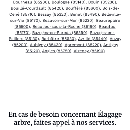
Bourneau (85200)
,
Boulogne (85140)
,
Bouin (85230)
,
Bouillé-Courdault (85420)
,
Boufféré (85600)
,
Bois-de-
Cené (85710)
,
Bessay (85320)
,
Benet (85490)
,
Belleville-
sur-Vie (85170)
,
Beauvoir-sur-Mer (85230)
,
Beaurepaire
(85500)
,
Beaulieu-sous-la-Roche (85190)
,
Beaufou
(85170)
,
Bazoges-en-Pareds (85390)
,
Bazoges-en-
Paillers (85130)
,
Barbâtre (85630)
,
Avrillé (85440)
,
Auzay
(85200)
,
Aubigny (85430)
,
Apremont (85220)
,
Antigny
(85120)
,
Angles (85750)
,
Aizenay (85190)
En cas de besoin concernant Élagage
arbre, faites appel à nos services.