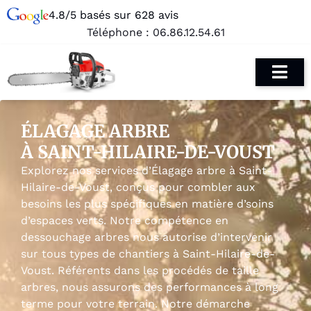
4.8/5 basés sur 628 avis
Téléphone :
06.86.12.54.61
ÉLAGAGE ARBRE
À SAINT-HILAIRE-DE-VOUST
Explorez nos services d’Élagage arbre à Saint-
Hilaire-de-Voust, conçus pour combler aux
besoins les plus spécifiques en matière d’soins
d’espaces verts. Notre compétence en
dessouchage arbres nous autorise d’intervenir
sur tous types de chantiers à Saint-Hilaire-de-
Voust. Référents dans les procédés de taille
arbres, nous assurons des performances à long
terme pour votre terrain. Notre démarche