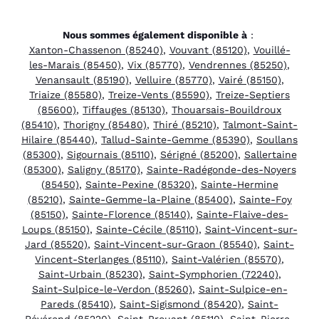
Nous sommes également disponible à
:
Xanton-Chassenon (85240)
,
Vouvant (85120)
,
Vouillé-
les-Marais (85450)
,
Vix (85770)
,
Vendrennes (85250)
,
Venansault (85190)
,
Velluire (85770)
,
Vairé (85150)
,
Triaize (85580)
,
Treize-Vents (85590)
,
Treize-Septiers
(85600)
,
Tiffauges (85130)
,
Thouarsais-Bouildroux
(85410)
,
Thorigny (85480)
,
Thiré (85210)
,
Talmont-Saint-
Hilaire (85440)
,
Tallud-Sainte-Gemme (85390)
,
Soullans
(85300)
,
Sigournais (85110)
,
Sérigné (85200)
,
Sallertaine
(85300)
,
Saligny (85170)
,
Sainte-Radégonde-des-Noyers
(85450)
,
Sainte-Pexine (85320)
,
Sainte-Hermine
(85210)
,
Sainte-Gemme-la-Plaine (85400)
,
Sainte-Foy
(85150)
,
Sainte-Florence (85140)
,
Sainte-Flaive-des-
Loups (85150)
,
Sainte-Cécile (85110)
,
Saint-Vincent-sur-
Jard (85520)
,
Saint-Vincent-sur-Graon (85540)
,
Saint-
Vincent-Sterlanges (85110)
,
Saint-Valérien (85570)
,
Saint-Urbain (85230)
,
Saint-Symphorien (72240)
,
Saint-Sulpice-le-Verdon (85260)
,
Saint-Sulpice-en-
Pareds (85410)
,
Saint-Sigismond (85420)
,
Saint-
Révérend (85220)
,
Saint-Prouant (85110)
,
Saint-Pierre-