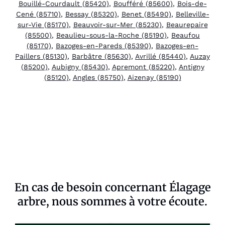
Bouillé-Courdault (85420)
,
Boufféré (85600)
,
Bois-de-
Cené (85710)
,
Bessay (85320)
,
Benet (85490)
,
Belleville-
sur-Vie (85170)
,
Beauvoir-sur-Mer (85230)
,
Beaurepaire
(85500)
,
Beaulieu-sous-la-Roche (85190)
,
Beaufou
(85170)
,
Bazoges-en-Pareds (85390)
,
Bazoges-en-
Paillers (85130)
,
Barbâtre (85630)
,
Avrillé (85440)
,
Auzay
(85200)
,
Aubigny (85430)
,
Apremont (85220)
,
Antigny
(85120)
,
Angles (85750)
,
Aizenay (85190)
En cas de besoin concernant Élagage
arbre, nous sommes à votre écoute.