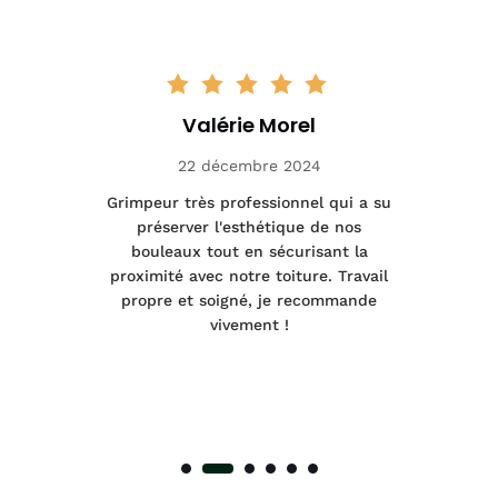
Valérie Morel
22 décembre 2024
tage
Grimpeur très professionnel qui a su
Int
préserver l'esthétique de nos
e et
bouleaux tout en sécurisant la
été
proximité avec notre toiture. Travail
p
 à
propre et soigné, je recommande
tra
vivement !