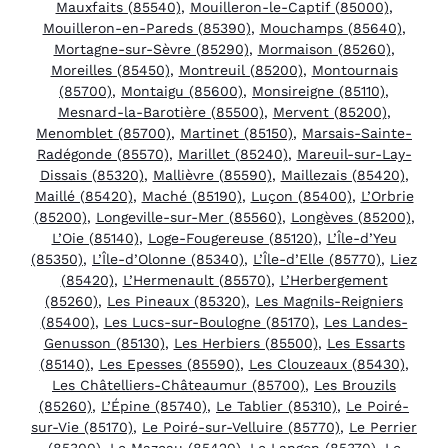
Mauxfaits (85540)
,
Mouilleron-le-Captif (85000)
,
Mouilleron-en-Pareds (85390)
,
Mouchamps (85640)
,
Mortagne-sur-Sèvre (85290)
,
Mormaison (85260)
,
Moreilles (85450)
,
Montreuil (85200)
,
Montournais
(85700)
,
Montaigu (85600)
,
Monsireigne (85110)
,
Mesnard-la-Barotière (85500)
,
Mervent (85200)
,
Menomblet (85700)
,
Martinet (85150)
,
Marsais-Sainte-
Radégonde (85570)
,
Marillet (85240)
,
Mareuil-sur-Lay-
Dissais (85320)
,
Mallièvre (85590)
,
Maillezais (85420)
,
Maillé (85420)
,
Maché (85190)
,
Luçon (85400)
,
L’Orbrie
(85200)
,
Longeville-sur-Mer (85560)
,
Longèves (85200)
,
L’Oie (85140)
,
Loge-Fougereuse (85120)
,
L’Île-d’Yeu
(85350)
,
L’Île-d’Olonne (85340)
,
L’Île-d’Elle (85770)
,
Liez
(85420)
,
L’Hermenault (85570)
,
L’Herbergement
(85260)
,
Les Pineaux (85320)
,
Les Magnils-Reigniers
(85400)
,
Les Lucs-sur-Boulogne (85170)
,
Les Landes-
Genusson (85130)
,
Les Herbiers (85500)
,
Les Essarts
(85140)
,
Les Epesses (85590)
,
Les Clouzeaux (85430)
,
Les Châtelliers-Châteaumur (85700)
,
Les Brouzils
(85260)
,
L’Épine (85740)
,
Le Tablier (85310)
,
Le Poiré-
sur-Vie (85170)
,
Le Poiré-sur-Velluire (85770)
,
Le Perrier
(85300)
,
Le Mazeau (85420)
,
Le Langon (85370)
,
Le