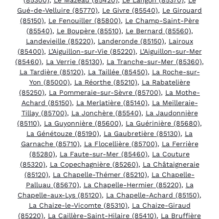
Gué-de-Velluire (85770)
,
Le Givre (85540)
,
Le Girouard
(85150)
,
Le Fenouiller (85800)
,
Le Champ-Saint-Père
(85540)
,
Le Boupère (85510)
,
Le Bernard (85560)
,
Landevieille (85220)
,
Landeronde (85150)
,
Lairoux
(85400)
,
L’Aiguillon-sur-Vie (85220)
,
L’Aiguillon-sur-Mer
(85460)
,
La Verrie (85130)
,
La Tranche-sur-Mer (85360)
,
La Tardière (85120)
,
La Taillée (85450)
,
La Roche-sur-
Yon (85000)
,
La Réorthe (85210)
,
La Rabatelière
(85250)
,
La Pommeraie-sur-Sèvre (85700)
,
La Mothe-
Achard (85150)
,
La Merlatière (85140)
,
La Meilleraie-
Tillay (85700)
,
La Jonchère (85540)
,
La Jaudonnière
(85110)
,
La Guyonnière (85600)
,
La Guérinière (85680)
,
La Génétouze (85190)
,
La Gaubretière (85130)
,
La
Garnache (85710)
,
La Flocellière (85700)
,
La Ferrière
(85280)
,
La Faute-sur-Mer (85460)
,
La Couture
(85320)
,
La Copechagnière (85260)
,
La Châtaigneraie
(85120)
,
La Chapelle-Thémer (85210)
,
La Chapelle-
Palluau (85670)
,
La Chapelle-Hermier (85220)
,
La
Chapelle-aux-Lys (85120)
,
La Chapelle-Achard (85150)
,
La Chaize-le-Vicomte (85310)
,
La Chaize-Giraud
(85220)
,
La Caillère-Saint-Hilaire (85410)
,
La Bruffière