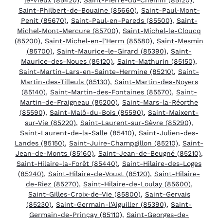
Saint-Philbert-de-Bouaine (85660)
,
Saint-Paul-Mont-
Penit (85670)
,
Saint-Paul-en-Pareds (85500)
,
Saint-
Michel-Mont-Mercure (85700)
,
Saint-Michel-le-Cloucq
(85200)
,
Saint-Michel-en-l’Herm (85580)
,
Saint-Mesmin
(85700)
,
Saint-Maurice-le-Girard (85390)
,
Saint-
Maurice-des-Noues (85120)
,
Saint-Mathurin (85150)
,
Saint-Martin-Lars-en-Sainte-Hermine (85210)
,
Saint-
Martin-des-Tilleuls (85130)
,
Saint-Martin-des-Noyers
(85140)
,
Saint-Martin-des-Fontaines (85570)
,
Saint-
Martin-de-Fraigneau (85200)
,
Saint-Mars-la-Réorthe
(85590)
,
Saint-Malô-du-Bois (85590)
,
Saint-Maixent-
sur-Vie (85220)
,
Saint-Laurent-sur-Sèvre (85290)
,
Saint-Laurent-de-la-Salle (85410)
,
Saint-Julien-des-
Landes (85150)
,
Saint-Juire-Champgillon (85210)
,
Saint-
Jean-de-Monts (85160)
,
Saint-Jean-de-Beugné (85210)
,
Saint-Hilaire-la-Forêt (85440)
,
Saint-Hilaire-des-Loges
(85240)
,
Saint-Hilaire-de-Voust (85120)
,
Saint-Hilaire-
de-Riez (85270)
,
Saint-Hilaire-de-Loulay (85600)
,
Saint-Gilles-Croix-de-Vie (85800)
,
Saint-Gervais
(85230)
,
Saint-Germain-l’Aiguiller (85390)
,
Saint-
Germain-de-Prinçay (85110)
,
Saint-Georges-de-