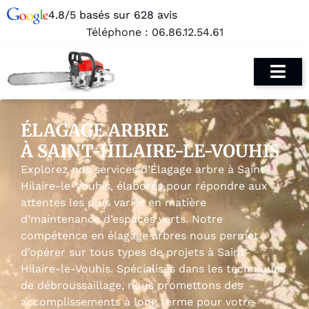
4.8/5 basés sur 628 avis
Téléphone :
06.86.12.54.61
ÉLAGAGE ARBRE
À SAINT-HILAIRE-LE-VOUHIS
Explorez nos services d’Élagage arbre à Saint-
Hilaire-le-Vouhis, élaborés pour répondre aux
attentes les plus variés en matière
d’maintenance d’espaces verts. Notre
compétence en élagage arbres nous permet
d’opérer sur tous types de projets à Saint-
Hilaire-le-Vouhis. Spécialisés dans les techniques
de débroussaillage, nous promettons des
accomplissements à long terme pour votre