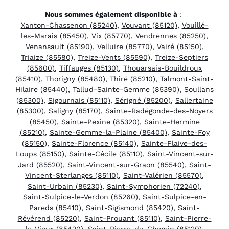
Nous sommes également disponible à
:
Xanton-Chassenon (85240)
,
Vouvant (85120)
,
Vouillé-
les-Marais (85450)
,
Vix (85770)
,
Vendrennes (85250)
,
Venansault (85190)
,
Velluire (85770)
,
Vairé (85150)
,
Triaize (85580)
,
Treize-Vents (85590)
,
Treize-Septiers
(85600)
,
Tiffauges (85130)
,
Thouarsais-Bouildroux
(85410)
,
Thorigny (85480)
,
Thiré (85210)
,
Talmont-Saint-
Hilaire (85440)
,
Tallud-Sainte-Gemme (85390)
,
Soullans
(85300)
,
Sigournais (85110)
,
Sérigné (85200)
,
Sallertaine
(85300)
,
Saligny (85170)
,
Sainte-Radégonde-des-Noyers
(85450)
,
Sainte-Pexine (85320)
,
Sainte-Hermine
(85210)
,
Sainte-Gemme-la-Plaine (85400)
,
Sainte-Foy
(85150)
,
Sainte-Florence (85140)
,
Sainte-Flaive-des-
Loups (85150)
,
Sainte-Cécile (85110)
,
Saint-Vincent-sur-
Jard (85520)
,
Saint-Vincent-sur-Graon (85540)
,
Saint-
Vincent-Sterlanges (85110)
,
Saint-Valérien (85570)
,
Saint-Urbain (85230)
,
Saint-Symphorien (72240)
,
Saint-Sulpice-le-Verdon (85260)
,
Saint-Sulpice-en-
Pareds (85410)
,
Saint-Sigismond (85420)
,
Saint-
Révérend (85220)
,
Saint-Prouant (85110)
,
Saint-Pierre-
le-Vieux (85420)
,
Saint-Pierre-du-Chemin (85120)
,