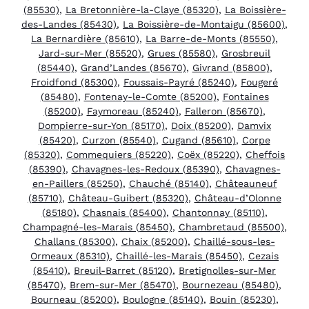
(85530)
,
La Bretonnière-la-Claye (85320)
,
La Boissière-
des-Landes (85430)
,
La Boissière-de-Montaigu (85600)
,
La Bernardière (85610)
,
La Barre-de-Monts (85550)
,
Jard-sur-Mer (85520)
,
Grues (85580)
,
Grosbreuil
(85440)
,
Grand’Landes (85670)
,
Givrand (85800)
,
Froidfond (85300)
,
Foussais-Payré (85240)
,
Fougeré
(85480)
,
Fontenay-le-Comte (85200)
,
Fontaines
(85200)
,
Faymoreau (85240)
,
Falleron (85670)
,
Dompierre-sur-Yon (85170)
,
Doix (85200)
,
Damvix
(85420)
,
Curzon (85540)
,
Cugand (85610)
,
Corpe
(85320)
,
Commequiers (85220)
,
Coëx (85220)
,
Cheffois
(85390)
,
Chavagnes-les-Redoux (85390)
,
Chavagnes-
en-Paillers (85250)
,
Chauché (85140)
,
Châteauneuf
(85710)
,
Château-Guibert (85320)
,
Château-d’Olonne
(85180)
,
Chasnais (85400)
,
Chantonnay (85110)
,
Champagné-les-Marais (85450)
,
Chambretaud (85500)
,
Challans (85300)
,
Chaix (85200)
,
Chaillé-sous-les-
Ormeaux (85310)
,
Chaillé-les-Marais (85450)
,
Cezais
(85410)
,
Breuil-Barret (85120)
,
Bretignolles-sur-Mer
(85470)
,
Brem-sur-Mer (85470)
,
Bournezeau (85480)
,
Bourneau (85200)
,
Boulogne (85140)
,
Bouin (85230)
,