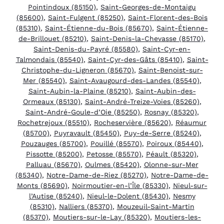
Pointindoux (85150)
,
Saint-Georges-de-Montaigu
(85600)
,
Saint-Fulgent (85250)
,
Saint-Florent-des-Bois
(85310)
,
Saint-Étienne-du-Bois (85670)
,
Saint-Étienne-
de-Brillouet (85210)
,
Saint-Denis-la-Chevasse (85170)
,
Saint-Denis-du-Payré (85580)
,
Saint-Cyr-en-
Talmondais (85540)
,
Saint-Cyr-des-Gâts (85410)
,
Saint-
Christophe-du-Ligneron (85670)
,
Saint-Benoist-sur-
Mer (85540)
,
Saint-Avaugourd-des-Landes (85540)
,
Saint-Aubin-la-Plaine (85210)
,
Saint-Aubin-des-
Ormeaux (85130)
,
Saint-André-Treize-Voies (85260)
,
Saint-André-Goule-d’Oie (85250)
,
Rosnay (85320)
,
Rochetrejoux (85510)
,
Rocheservière (85620)
,
Réaumur
(85700)
,
Puyravault (85450)
,
Puy-de-Serre (85240)
,
Pouzauges (85700)
,
Pouillé (85570)
,
Poiroux (85440)
,
Pissotte (85200)
,
Petosse (85570)
,
Péault (85320)
,
Palluau (85670)
,
Oulmes (85420)
,
Olonne-sur-Mer
(85340)
,
Notre-Dame-de-Riez (85270)
,
Notre-Dame-de-
Monts (85690)
,
Noirmoutier-en-l’Île (85330)
,
Nieul-sur-
l’Autise (85240)
,
Nieul-le-Dolent (85430)
,
Nesmy
(85310)
,
Nalliers (85370)
,
Mouzeuil-Saint-Martin
(85370)
,
Moutiers-sur-le-Lay (85320)
,
Moutiers-les-