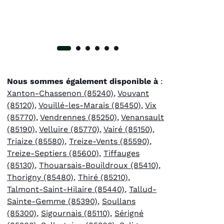
Nous sommes également disponible à
:
Xanton-Chassenon (85240)
,
Vouvant
(85120)
,
Vouillé-les-Marais (85450)
,
Vix
(85770)
,
Vendrennes (85250)
,
Venansault
(85190)
,
Velluire (85770)
,
Vairé (85150)
,
Triaize (85580)
,
Treize-Vents (85590)
,
Treize-Septiers (85600)
,
Tiffauges
(85130)
,
Thouarsais-Bouildroux (85410)
,
Thorigny (85480)
,
Thiré (85210)
,
Talmont-Saint-Hilaire (85440)
,
Tallud-
Sainte-Gemme (85390)
,
Soullans
(85300)
,
Sigournais (85110)
,
Sérigné