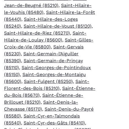
Jean-de-Beugné (85210)
,
Saint-Hilaire-
le-Vouhis (85480)
,
Saint-Hilaire-la-Forêt
(85440)
,
Saint-Hilaire-des-Loges
(85240)
,
Saint-Hilaire-de-Voust (85120)
,
Saint-Hilaire-de-Riez (85270)
,
Saint-
Hilaire-de-Loulay (85600)
,
Saint-Gilles-
Croix-de-Vie (85800)
,
Saint-Gervais
(85230)
,
Saint-Germain-l’Aiguiller
(85390)
,
Saint-Germain-de-Prinçay
(85110)
,
Saint-Georges-de-Pointindoux
(85150)
,
Saint-Georges-de-Montaigu
(85600)
,
Saint-Fulgent (85250)
,
Saint-
Florent-des-Bois (85310)
,
Saint-Étienne-
du-Bois (85670)
,
Saint-Étienne-de-
Brillouet (85210)
,
Saint-Denis-la-
Chevasse (85170)
,
Saint-Denis-du-Payré
(85580)
,
Saint-Cyr-en-Talmondais
(85540)
,
Saint-Cyr-des-Gâts (85410)
,