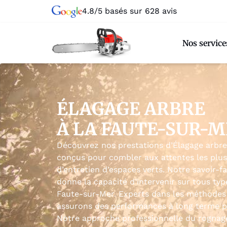
4.8/5 basés sur 628 avis
Nos service
ÉLAGAGE ARBRE
À LA FAUTE-SUR-
Découvrez nos prestations d’Élagage arbre
conçus pour combler aux attentes les plus
d’entretien d’espaces verts. Notre savoir-f
donne la capacité d’intervenir sur tous typ
Faute-sur-Mer. Experts dans les méthodes d
assurons des performances à long terme po
Notre approche professionnelle du rognage