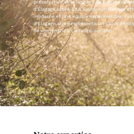
préservation et le respect de l’environnem
d’Élagage arbre à La Faute-sur-Mer est e
moderne et une équipe expérimentée. Faire
d’Élagage arbre représente un choix intelli
de vos jardins à La Faute-sur-Mer.