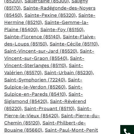
(85200)
,
Sallertaine (85300)
,
Saligny
(85170)
,
Sainte-Radégonde-des-Noyers
(85450)
,
Sainte-Pexine (85320)
,
Sainte-
Hermine (85210)
,
Sainte-Gemme-la-
Plaine (85400)
,
Sainte-Foy (85150)
,
Sainte-Florence (85140)
,
Sainte-Flaive-
des-Loups (85150)
,
Sainte-Cécile (85110)
,
Saint-Vincent-sur-Jard (85520)
,
Saint-
Vincent-sur-Graon (85540)
,
Saint-
Vincent-Sterlanges (85110)
,
Saint-
Valérien (85570)
,
Saint-Urbain (85230)
,
Saint-Symphorien (72240)
,
Saint-
Sulpice-le-Verdon (85260)
,
Saint-
Sulpice-en-Pareds (85410)
,
Saint-
Sigismond (85420)
,
Saint-Révérend
(85220)
,
Saint-Prouant (85110)
,
Saint-
Pierre-le-Vieux (85420)
,
Saint-Pierre-du-
Chemin (85120)
,
Saint-Philbert-de-
Bouaine (85660)
,
Saint-Paul-Mont-Penit