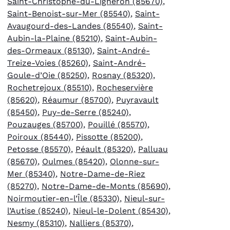
Saint-Christophe-du-Ligneron (85670)
,
Saint-Benoist-sur-Mer (85540)
,
Saint-
Avaugourd-des-Landes (85540)
,
Saint-
Aubin-la-Plaine (85210)
,
Saint-Aubin-
des-Ormeaux (85130)
,
Saint-André-
Treize-Voies (85260)
,
Saint-André-
Goule-d’Oie (85250)
,
Rosnay (85320)
,
Rochetrejoux (85510)
,
Rocheservière
(85620)
,
Réaumur (85700)
,
Puyravault
(85450)
,
Puy-de-Serre (85240)
,
Pouzauges (85700)
,
Pouillé (85570)
,
Poiroux (85440)
,
Pissotte (85200)
,
Petosse (85570)
,
Péault (85320)
,
Palluau
(85670)
,
Oulmes (85420)
,
Olonne-sur-
Mer (85340)
,
Notre-Dame-de-Riez
(85270)
,
Notre-Dame-de-Monts (85690)
,
Noirmoutier-en-l’Île (85330)
,
Nieul-sur-
l’Autise (85240)
,
Nieul-le-Dolent (85430)
,
Nesmy (85310)
,
Nalliers (85370)
,