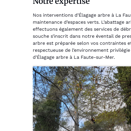
Notre expertise
Nos interventions d’Élagage arbre à La Fa
maintenance d’espaces verts. L’abattage a
effectuons également des services de débr
souche s’inscrit dans notre éventail de pr
arbre est préparée selon vos contraintes e
respectueuse de l’environnement privilégie
Au
d’Élagage arbre à La Faute-sur-Mer.
Le serv
jar
except
travaill
et profe
notre j
prêt p
proje