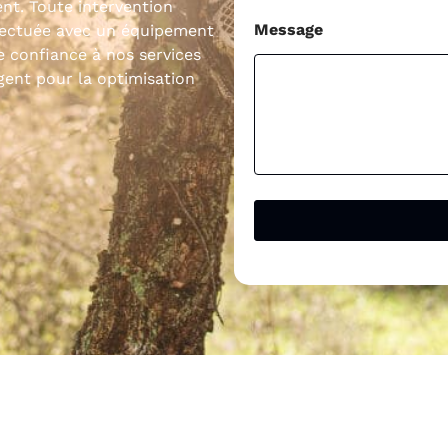
ent. Toute intervention
Message
ffectuée avec un équipement
 confiance à nos services
gent pour la optimisation