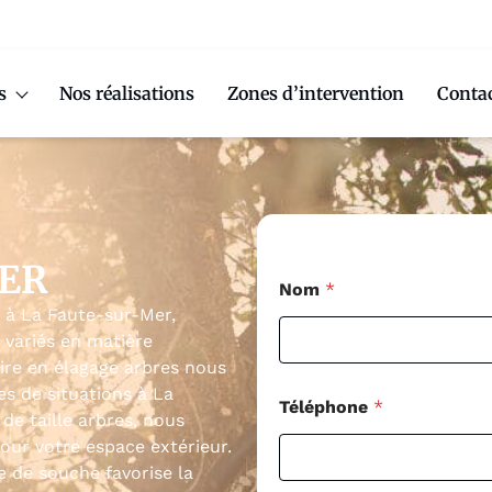
s
Nos réalisations
Zones d’intervention
Conta
MER
Nom
*
 à La Faute-sur-Mer,
 variés en matière
aire en élagage arbres nous
es de situations à La
Téléphone
*
e taille arbres, nous
ur votre espace extérieur.
 de souche favorise la