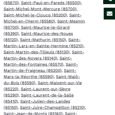
(85670)
,
Saint-Paul-en-Pareds (85500)
,
Saint-Michel-Mont-Mercure (85700)
,
Saint-Michel-le-Cloucq (85200)
,
Saint-
Michel-en-l’Herm (85580)
,
Saint-Mesmin
(85700)
,
Saint-Maurice-le-Girard
(85390)
,
Saint-Maurice-des-Noues
(85120)
,
Saint-Mathurin (85150)
,
Saint-
Martin-Lars-en-Sainte-Hermine (85210)
,
Saint-Martin-des-Tilleuls (85130)
,
Saint-
Martin-des-Noyers (85140)
,
Saint-
Martin-des-Fontaines (85570)
,
Saint-
Martin-de-Fraigneau (85200)
,
Saint-
Mars-la-Réorthe (85590)
,
Saint-Malô-
du-Bois (85590)
,
Saint-Maixent-sur-Vie
(85220)
,
Saint-Laurent-sur-Sèvre
(85290)
,
Saint-Laurent-de-la-Salle
(85410)
,
Saint-Julien-des-Landes
(85150)
,
Saint-Juire-Champgillon (85210)
,
Saint-Jean-de-Monts (85160)
,
Saint-