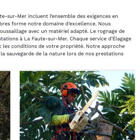
ute-sur-Mer incluent l’ensemble des exigences en
rbres forme notre domaine d’excellence. Nous
oussaillage avec un matériel adapté. Le rognage de
estations à La Faute-sur-Mer. Chaque service d’Élagage
t les conditions de votre propriété. Notre approche
 la sauvegarde de la nature lors de nos prestations
rélie Bonnet
Laurent Perrin
21 juin 2024
14 décembre 2024
ice de terrassement
Excellente prestation pour
din à Var était
l'abattage délicat d'un sapin
ionnel. L'équipe a
entre deux maisons.
é de manière efficace
Technicité irréprochable et
ssionnelle, laissant
sécurité assurée. Le
ardin impeccable et
chantier a été laissé propre.
our notre nouveau
Je n'hésiterai pas à vous
t d'aménagement
recontacter.
paysager.