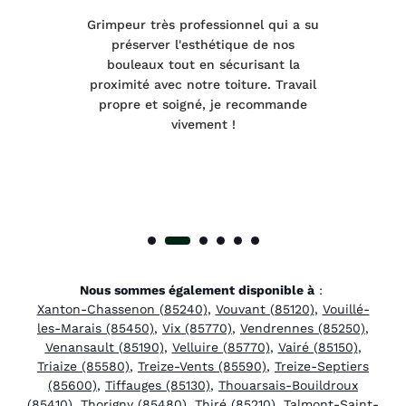
tage
Grimpeur très professionnel qui a su
Int
préserver l'esthétique de nos
e et
bouleaux tout en sécurisant la
été
proximité avec notre toiture. Travail
p
 à
propre et soigné, je recommande
tra
vivement !
Nous sommes également disponible à
:
Xanton-Chassenon (85240)
,
Vouvant (85120)
,
Vouillé-
les-Marais (85450)
,
Vix (85770)
,
Vendrennes (85250)
,
Venansault (85190)
,
Velluire (85770)
,
Vairé (85150)
,
Triaize (85580)
,
Treize-Vents (85590)
,
Treize-Septiers
(85600)
,
Tiffauges (85130)
,
Thouarsais-Bouildroux
(85410)
,
Thorigny (85480)
,
Thiré (85210)
,
Talmont-Saint-