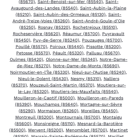
(85670)
,
Saint-Benoist-sur-Mer (85540)
,
Saint-
Avaugourd-des-Landes (85540)
,
Saint-Aubin-la-Plaine
(85210)
,
Saint-Aubin-des-Ormeaux (85130)
,
Saint-
André-Treize-Voies (85260)
,
Saint-André-Goule-d’Oie
(85250)
,
Rosnay (85320)
,
Rochetrejoux (85510)
,
Rocheservière (85620)
,
Réaumur (85700)
,
Puyravault
(85450)
,
Puy-de-Serre (85240)
,
Pouzauges (85700)
,
Pouillé (85570)
,
Poiroux (85440)
,
Pissotte (85200)
,
Petosse (85570)
,
Péault (85320)
,
Palluau (85670)
,
Oulmes (85420)
,
Olonne-sur-Mer (85340)
,
Notre-Dame-
de-Riez (85270)
,
Notre-Dame-de-Monts (85690)
,
Noirmoutier-en-l’Île (85330)
,
Nieul-sur-l’Autise (85240)
,
Nieul-le-Dolent (85430)
,
Nesmy (85310)
,
Nalliers
(85370)
,
Mouzeuil-Saint-Martin (85370)
,
Moutiers-sur-
le-Lay (85320)
,
Moutiers-les-Mauxfaits (85540)
,
Mouilleron-le-Captif (85000)
,
Mouilleron-en-Pareds
(85390)
,
Mouchamps (85640)
,
Mortagne-sur-Sèvre
(85290)
,
Mormaison (85260)
,
Moreilles (85450)
,
Montreuil (85200)
,
Montournais (85700)
,
Montaigu
(85600)
,
Monsireigne (85110)
,
Mesnard-la-Barotière
(85500)
,
Mervent (85200)
,
Menomblet (85700)
,
Martinet
(85150)
,
Marsais-Sainte-Radégonde (85570)
,
Marillet