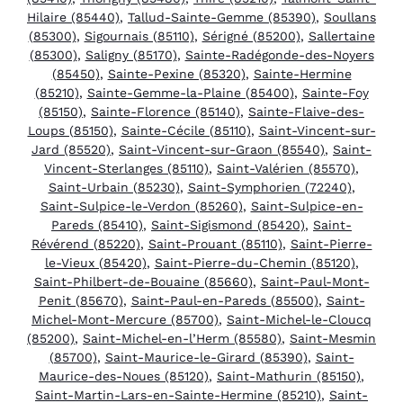
Hilaire (85440)
,
Tallud-Sainte-Gemme (85390)
,
Soullans
(85300)
,
Sigournais (85110)
,
Sérigné (85200)
,
Sallertaine
(85300)
,
Saligny (85170)
,
Sainte-Radégonde-des-Noyers
(85450)
,
Sainte-Pexine (85320)
,
Sainte-Hermine
(85210)
,
Sainte-Gemme-la-Plaine (85400)
,
Sainte-Foy
(85150)
,
Sainte-Florence (85140)
,
Sainte-Flaive-des-
Loups (85150)
,
Sainte-Cécile (85110)
,
Saint-Vincent-sur-
Jard (85520)
,
Saint-Vincent-sur-Graon (85540)
,
Saint-
Vincent-Sterlanges (85110)
,
Saint-Valérien (85570)
,
Saint-Urbain (85230)
,
Saint-Symphorien (72240)
,
Saint-Sulpice-le-Verdon (85260)
,
Saint-Sulpice-en-
Pareds (85410)
,
Saint-Sigismond (85420)
,
Saint-
Révérend (85220)
,
Saint-Prouant (85110)
,
Saint-Pierre-
le-Vieux (85420)
,
Saint-Pierre-du-Chemin (85120)
,
Saint-Philbert-de-Bouaine (85660)
,
Saint-Paul-Mont-
Penit (85670)
,
Saint-Paul-en-Pareds (85500)
,
Saint-
Michel-Mont-Mercure (85700)
,
Saint-Michel-le-Cloucq
(85200)
,
Saint-Michel-en-l’Herm (85580)
,
Saint-Mesmin
(85700)
,
Saint-Maurice-le-Girard (85390)
,
Saint-
Maurice-des-Noues (85120)
,
Saint-Mathurin (85150)
,
Saint-Martin-Lars-en-Sainte-Hermine (85210)
,
Saint-