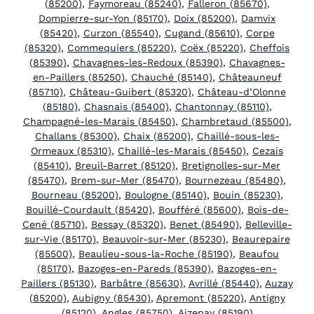
(85200)
,
Faymoreau (85240)
,
Falleron (85670)
,
Dompierre-sur-Yon (85170)
,
Doix (85200)
,
Damvix
(85420)
,
Curzon (85540)
,
Cugand (85610)
,
Corpe
(85320)
,
Commequiers (85220)
,
Coëx (85220)
,
Cheffois
(85390)
,
Chavagnes-les-Redoux (85390)
,
Chavagnes-
en-Paillers (85250)
,
Chauché (85140)
,
Châteauneuf
(85710)
,
Château-Guibert (85320)
,
Château-d’Olonne
(85180)
,
Chasnais (85400)
,
Chantonnay (85110)
,
Champagné-les-Marais (85450)
,
Chambretaud (85500)
,
Challans (85300)
,
Chaix (85200)
,
Chaillé-sous-les-
Ormeaux (85310)
,
Chaillé-les-Marais (85450)
,
Cezais
(85410)
,
Breuil-Barret (85120)
,
Bretignolles-sur-Mer
(85470)
,
Brem-sur-Mer (85470)
,
Bournezeau (85480)
,
Bourneau (85200)
,
Boulogne (85140)
,
Bouin (85230)
,
Bouillé-Courdault (85420)
,
Boufféré (85600)
,
Bois-de-
Cené (85710)
,
Bessay (85320)
,
Benet (85490)
,
Belleville-
sur-Vie (85170)
,
Beauvoir-sur-Mer (85230)
,
Beaurepaire
(85500)
,
Beaulieu-sous-la-Roche (85190)
,
Beaufou
(85170)
,
Bazoges-en-Pareds (85390)
,
Bazoges-en-
Paillers (85130)
,
Barbâtre (85630)
,
Avrillé (85440)
,
Auzay
(85200)
,
Aubigny (85430)
,
Apremont (85220)
,
Antigny
(85120)
,
Angles (85750)
,
Aizenay (85190)