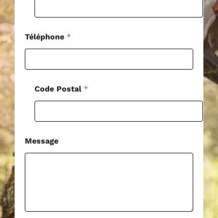
s
a
g
e
Téléphone
*
*
Code Postal
*
Message