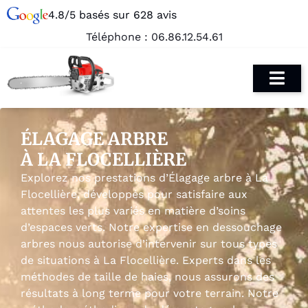
4.8/5 basés sur 628 avis
Téléphone :
06.86.12.54.61
ÉLAGAGE ARBRE
À LA FLOCELLIÈRE
Explorez nos prestations d’Élagage arbre à La
Flocellière, développés pour satisfaire aux
attentes les plus variés en matière d’soins
d’espaces verts. Notre expertise en dessouchage
arbres nous autorise d’intervenir sur tous types
de situations à La Flocellière. Experts dans les
méthodes de taille de haies, nous assurons des
résultats à long terme pour votre terrain. Notre