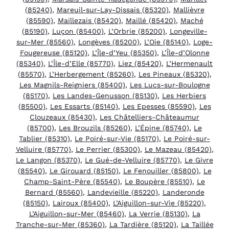
(85240)
,
Mareuil-sur-Lay-Dissais (85320)
,
Mallièvre
(85590)
,
Maillezais (85420)
,
Maillé (85420)
,
Maché
(85190)
,
Luçon (85400)
,
L’Orbrie (85200)
,
Longeville-
sur-Mer (85560)
,
Longèves (85200)
,
L’Oie (85140)
,
Loge-
Fougereuse (85120)
,
L’Île-d’Yeu (85350)
,
L’Île-d’Olonne
(85340)
,
L’Île-d’Elle (85770)
,
Liez (85420)
,
L’Hermenault
(85570)
,
L’Herbergement (85260)
,
Les Pineaux (85320)
,
Les Magnils-Reigniers (85400)
,
Les Lucs-sur-Boulogne
(85170)
,
Les Landes-Genusson (85130)
,
Les Herbiers
(85500)
,
Les Essarts (85140)
,
Les Epesses (85590)
,
Les
Clouzeaux (85430)
,
Les Châtelliers-Châteaumur
(85700)
,
Les Brouzils (85260)
,
L’Épine (85740)
,
Le
Tablier (85310)
,
Le Poiré-sur-Vie (85170)
,
Le Poiré-sur-
Velluire (85770)
,
Le Perrier (85300)
,
Le Mazeau (85420)
,
Le Langon (85370)
,
Le Gué-de-Velluire (85770)
,
Le Givre
(85540)
,
Le Girouard (85150)
,
Le Fenouiller (85800)
,
Le
Champ-Saint-Père (85540)
,
Le Boupère (85510)
,
Le
Bernard (85560)
,
Landevieille (85220)
,
Landeronde
(85150)
,
Lairoux (85400)
,
L’Aiguillon-sur-Vie (85220)
,
L’Aiguillon-sur-Mer (85460)
,
La Verrie (85130)
,
La
Tranche-sur-Mer (85360)
,
La Tardière (85120)
,
La Taillée