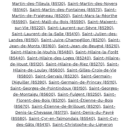
Martin-des-Tilleuls (85130)
,
Saint-Martin-des-Noyers
(85140)
,
Saint-Martin-des-Fontaines (85570)
,
Saint-
Martin-de-Fraigneau (85200)
,
Saint-Mars-la-Réorthe
(85590)
,
Saint-Malô-du-Bois (85590)
,
Saint-Maixent-
sur-Vie (85220)
,
Saint-Laurent-sur-Sèvre (85290)
,
Saint-Laurent-de-la-Salle (85410)
,
Saint-Julien-des-
Landes (85150)
,
Saint-Juire-Champgillon (85210)
,
Saint-
Jean-de-Monts (85160)
,
Saint-Jean-de-Beugné (85210)
,
Saint-Hilaire-le-Vouhis (85480)
,
Saint-Hilaire-la-Forêt
(85440)
,
Saint-Hilaire-des-Loges (85240)
,
Saint-Hilaire-
de-Voust (85120)
,
Saint-Hilaire-de-Riez (85270)
,
Saint-
Hilaire-de-Loulay (85600)
,
Saint-Gilles-Croix-de-Vie
(85800)
,
Saint-Gervais (85230)
,
Saint-Germain-
l’Aiguiller (85390)
,
Saint-Germain-de-Prinçay (85110)
,
Saint-Georges-de-Pointindoux (85150)
,
Saint-Georges-
de-Montaigu (85600)
,
Saint-Fulgent (85250)
,
Saint-
Florent-des-Bois (85310)
,
Saint-Étienne-du-Bois
(85670)
,
Saint-Étienne-de-Brillouet (85210)
,
Saint-
Denis-la-Chevasse (85170)
,
Saint-Denis-du-Payré
(85580)
,
Saint-Cyr-en-Talmondais (85540)
,
Saint-Cyr-
des-Gâts (85410)
,
Saint-Christophe-du-Ligneron