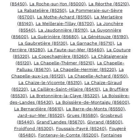
(85450)
,
La Roche-sur-Yon (85000)
,
La Réorthe (85210)
,
La Rabatelière (85250)
,
La Pommeraie-sur-Sèvre
(85700)
,
La Mothe-Achard (85150)
,
La Merlatière
(85140)
,
La Meilleraie-Tillay (85700)
,
La Jonchère
(85540)
,
La Jaudonnière (85110)
,
La Guyonnière
(85600)
,
La Guérinière (85680)
,
La Génétouze (85190)
,
La Gaubretière (85130)
,
La Garnache (85710)
,
La
Ferrière (85280)
,
La Faute-sur-Mer (85460)
,
La Couture
(85320)
,
La Copechagnière (85260)
,
La Châtaigneraie
(85120)
,
La Chapelle-Thémer (85210)
,
La Chapelle-
Palluau (85670)
,
La Chapelle-Hermier (85220)
,
La
Chapelle-aux-Lys (85120)
,
La Chapelle-Achard (85150)
,
La Chaize-le-Vicomte (85310)
,
La Chaize-Giraud
(85220)
,
La Caillère-Saint-Hilaire (85410)
,
La Bruffière
(85530)
,
La Bretonnière-la-Claye (85320)
,
La Boissière-
des-Landes (85430)
,
La Boissière-de-Montaigu (85600)
,
La Bernardière (85610)
,
La Barre-de-Monts (85550)
,
Jard-sur-Mer (85520)
,
Grues (85580)
,
Grosbreuil
(85440)
,
Grand’Landes (85670)
,
Givrand (85800)
,
Froidfond (85300)
,
Foussais-Payré (85240)
,
Fougeré
(85480)
,
Fontenay-le-Comte (85200)
,
Fontaines