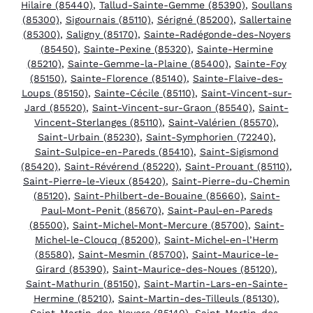
Hilaire (85440)
,
Tallud-Sainte-Gemme (85390)
,
Soullans
(85300)
,
Sigournais (85110)
,
Sérigné (85200)
,
Sallertaine
(85300)
,
Saligny (85170)
,
Sainte-Radégonde-des-Noyers
(85450)
,
Sainte-Pexine (85320)
,
Sainte-Hermine
(85210)
,
Sainte-Gemme-la-Plaine (85400)
,
Sainte-Foy
(85150)
,
Sainte-Florence (85140)
,
Sainte-Flaive-des-
Loups (85150)
,
Sainte-Cécile (85110)
,
Saint-Vincent-sur-
Jard (85520)
,
Saint-Vincent-sur-Graon (85540)
,
Saint-
Vincent-Sterlanges (85110)
,
Saint-Valérien (85570)
,
Saint-Urbain (85230)
,
Saint-Symphorien (72240)
,
Saint-Sulpice-en-Pareds (85410)
,
Saint-Sigismond
(85420)
,
Saint-Révérend (85220)
,
Saint-Prouant (85110)
,
Saint-Pierre-le-Vieux (85420)
,
Saint-Pierre-du-Chemin
(85120)
,
Saint-Philbert-de-Bouaine (85660)
,
Saint-
Paul-Mont-Penit (85670)
,
Saint-Paul-en-Pareds
(85500)
,
Saint-Michel-Mont-Mercure (85700)
,
Saint-
Michel-le-Cloucq (85200)
,
Saint-Michel-en-l’Herm
(85580)
,
Saint-Mesmin (85700)
,
Saint-Maurice-le-
Girard (85390)
,
Saint-Maurice-des-Noues (85120)
,
Saint-Mathurin (85150)
,
Saint-Martin-Lars-en-Sainte-
Hermine (85210)
,
Saint-Martin-des-Tilleuls (85130)
,
Saint-Martin-des-Noyers (85140)
,
Saint-Martin-des-