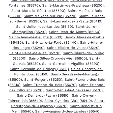
Fontaines (85570)
,
Saint-Martin-de-Fraigneau (85200)
,
Saint-Mars-la-Réorthe (85590)
,
Saint-Malô-du-Bois
(85590)
,
Saint-Maixent-sur-Vie (85220)
,
Saint-Laurent-
sur-Sèvre (85290)
,
Saint-Laurent-de-la-Salle (85410)
,
Saint-Julien-des-Landes (85150)
,
Saint-Juire-
Champgillon (85210)
,
Saint-Jean-de-Monts (85160)
,
Saint-Jean-de-Beugné (85210)
,
Saint-Hilaire-le-Vouhis
(85480)
,
Saint-Hilaire-la-Forêt (85440)
,
Saint-Hilaire-
des-Loges (85240)
,
Saint-Hilaire-de-Voust (85120)
,
Saint-Hilaire-de-Riez (85270)
,
Saint-Hilaire-de-Loulay
(85600)
,
Saint-Gilles-Croix-de-Vie (85800)
,
Saint-
Gervais (85230)
,
Saint-Germain-l’Aiguiller (85390)
,
Saint-Germain-de-Prinçay (85110)
,
Saint-Georges-de-
Pointindoux (85150)
,
Saint-Georges-de-Montaigu
(85600)
,
Saint-Fulgent (85250)
,
Saint-Florent-des-Bois
(85310)
,
Saint-Étienne-du-Bois (85670)
,
Saint-Étienne-
de-Brillouet (85210)
,
Saint-Denis-la-Chevasse (85170)
,
Saint-Denis-du-Payré (85580)
,
Saint-Cyr-en-
Talmondais (85540)
,
Saint-Cyr-des-Gâts (85410)
,
Saint-
Christophe-du-Ligneron (85670)
,
Saint-Benoist-sur-
Mer (85540)
,
Saint-Avaugourd-des-Landes (85540)
,