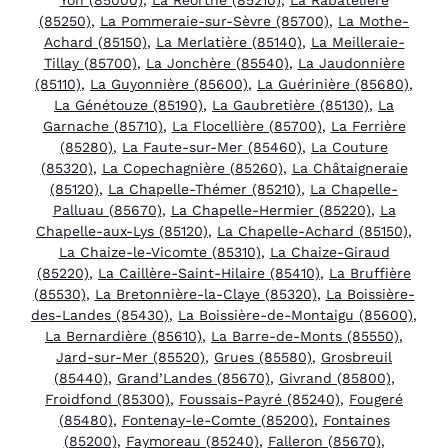
(85250)
,
La Pommeraie-sur-Sèvre (85700)
,
La Mothe-
Achard (85150)
,
La Merlatière (85140)
,
La Meilleraie-
Tillay (85700)
,
La Jonchère (85540)
,
La Jaudonnière
(85110)
,
La Guyonnière (85600)
,
La Guérinière (85680)
,
La Génétouze (85190)
,
La Gaubretière (85130)
,
La
Garnache (85710)
,
La Flocellière (85700)
,
La Ferrière
(85280)
,
La Faute-sur-Mer (85460)
,
La Couture
(85320)
,
La Copechagnière (85260)
,
La Châtaigneraie
(85120)
,
La Chapelle-Thémer (85210)
,
La Chapelle-
Palluau (85670)
,
La Chapelle-Hermier (85220)
,
La
Chapelle-aux-Lys (85120)
,
La Chapelle-Achard (85150)
,
La Chaize-le-Vicomte (85310)
,
La Chaize-Giraud
(85220)
,
La Caillère-Saint-Hilaire (85410)
,
La Bruffière
(85530)
,
La Bretonnière-la-Claye (85320)
,
La Boissière-
des-Landes (85430)
,
La Boissière-de-Montaigu (85600)
,
La Bernardière (85610)
,
La Barre-de-Monts (85550)
,
Jard-sur-Mer (85520)
,
Grues (85580)
,
Grosbreuil
(85440)
,
Grand’Landes (85670)
,
Givrand (85800)
,
Froidfond (85300)
,
Foussais-Payré (85240)
,
Fougeré
(85480)
,
Fontenay-le-Comte (85200)
,
Fontaines
(85200)
,
Faymoreau (85240)
,
Falleron (85670)
,