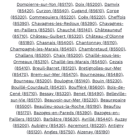
Dompierre-sur-Yon (85170)
,
Doix (85200)
,
Damvix
(85420)
,
Curzon (85540)
,
Cugand (85610)
,
Corpe
(85320)
,
Commequiers (85220)
,
Coëx (85220)
,
Cheffois
(85390)
,
Chavagnes-les-Redoux (85390)
,
Chavagnes-
en-Paillers (85250)
,
Chauché (85140)
,
Châteauneuf
(85710)
,
Château-Guibert (85320)
,
Château-d’Olonne
(85180)
,
Chasnais (85400)
,
Chantonnay (85110)
,
Champagné-les-Marais (85450)
,
Chambretaud (85500)
,
Challans (85300)
,
Chaix (85200)
,
Chaillé-sous-les-
Ormeaux (85310)
,
Chaillé-les-Marais (85450)
,
Cezais
(85410)
,
Breuil-Barret (85120)
,
Bretignolles-sur-Mer
(85470)
,
Brem-sur-Mer (85470)
,
Bournezeau (85480)
,
Bourneau (85200)
,
Boulogne (85140)
,
Bouin (85230)
,
Bouillé-Courdault (85420)
,
Boufféré (85600)
,
Bois-de-
Cené (85710)
,
Bessay (85320)
,
Benet (85490)
,
Belleville-
sur-Vie (85170)
,
Beauvoir-sur-Mer (85230)
,
Beaurepaire
(85500)
,
Beaulieu-sous-la-Roche (85190)
,
Beaufou
(85170)
,
Bazoges-en-Pareds (85390)
,
Bazoges-en-
Paillers (85130)
,
Barbâtre (85630)
,
Avrillé (85440)
,
Auzay
(85200)
,
Aubigny (85430)
,
Apremont (85220)
,
Antigny
(85120)
,
Angles (85750)
,
Aizenay (85190)