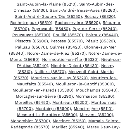
Saint-Aubin-la-Plaine (85210)
,
Saint-Aubin-des-
Ormeaux (85130)
,
Saint-André-Treize-Voies (85260)
,
Saint-André-Goule-d’Oie (85250)
,
Rosnay (85320)
,
Rochetrejoux (85510)
,
Rocheservière (85620)
,
Réaumur
(85700)
,
Puyravault (85450)
,
Puy-de-Serre (85240)
,
Pouzauges (85700)
,
Pouillé (85570)
,
Poiroux (85440)
,
Pissotte (85200)
,
Petosse (85570)
,
Péault (85320)
,
Palluau (85670)
,
Oulmes (85420)
,
Olonne-sur-Mer
(85340)
,
Notre-Dame-de-Riez (85270)
,
Notre-Dame-de-
Monts (85690)
,
Noirmoutier-en-l’Île (85330)
,
Nieul-sur-
l’Autise (85240)
,
Nieul-le-Dolent (85430)
,
Nesmy
(85310)
,
Nalliers (85370)
,
Mouzeuil-Saint-Martin
(85370)
,
Moutiers-sur-le-Lay (85320)
,
Moutiers-les-
Mauxfaits (85540)
,
Mouilleron-le-Captif (85000)
,
Mouilleron-en-Pareds (85390)
,
Mouchamps (85640)
,
Mortagne-sur-Sèvre (85290)
,
Mormaison (85260)
,
Moreilles (85450)
,
Montreuil (85200)
,
Montournais
(85700)
,
Montaigu (85600)
,
Monsireigne (85110)
,
Mesnard-la-Barotière (85500)
,
Mervent (85200)
,
Menomblet (85700)
,
Martinet (85150)
,
Marsais-Sainte-
Radégonde (85570)
,
Marillet (85240)
,
Mareuil-sur-Lay-