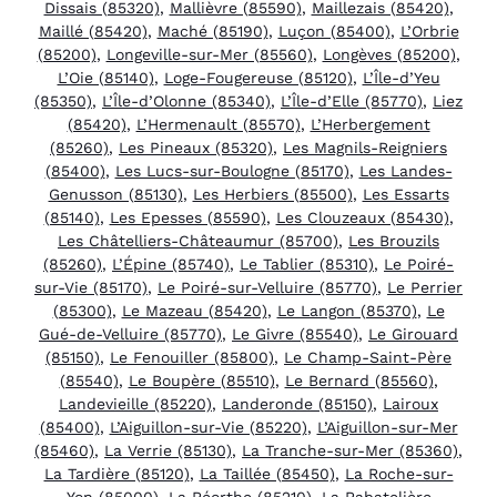
Dissais (85320)
,
Mallièvre (85590)
,
Maillezais (85420)
,
Maillé (85420)
,
Maché (85190)
,
Luçon (85400)
,
L’Orbrie
(85200)
,
Longeville-sur-Mer (85560)
,
Longèves (85200)
,
L’Oie (85140)
,
Loge-Fougereuse (85120)
,
L’Île-d’Yeu
(85350)
,
L’Île-d’Olonne (85340)
,
L’Île-d’Elle (85770)
,
Liez
(85420)
,
L’Hermenault (85570)
,
L’Herbergement
(85260)
,
Les Pineaux (85320)
,
Les Magnils-Reigniers
(85400)
,
Les Lucs-sur-Boulogne (85170)
,
Les Landes-
Genusson (85130)
,
Les Herbiers (85500)
,
Les Essarts
(85140)
,
Les Epesses (85590)
,
Les Clouzeaux (85430)
,
Les Châtelliers-Châteaumur (85700)
,
Les Brouzils
(85260)
,
L’Épine (85740)
,
Le Tablier (85310)
,
Le Poiré-
sur-Vie (85170)
,
Le Poiré-sur-Velluire (85770)
,
Le Perrier
(85300)
,
Le Mazeau (85420)
,
Le Langon (85370)
,
Le
Gué-de-Velluire (85770)
,
Le Givre (85540)
,
Le Girouard
(85150)
,
Le Fenouiller (85800)
,
Le Champ-Saint-Père
(85540)
,
Le Boupère (85510)
,
Le Bernard (85560)
,
Landevieille (85220)
,
Landeronde (85150)
,
Lairoux
(85400)
,
L’Aiguillon-sur-Vie (85220)
,
L’Aiguillon-sur-Mer
(85460)
,
La Verrie (85130)
,
La Tranche-sur-Mer (85360)
,
La Tardière (85120)
,
La Taillée (85450)
,
La Roche-sur-
Yon (85000)
,
La Réorthe (85210)
,
La Rabatelière