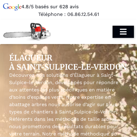
4.8/5 basés sur 628 avis
Téléphone :
06.86.12.54.61
ÉLAGUEUR
À SAINT-SULPICE-LE-VERDON
Découvrez nos solutions d’Élagueur à Saint-
Sulpice-le-Verdon, développés pour répondre
aux attentes les plus spécifiques en matière
d’soins d’espaces verts. Notre expertise en
abattage arbres nous autorise d’agir sur tous
types de chantiers à Saint-Sulpice-le-Verdon.
Référents dans les méthodes de taille arbres,
nous promettons des résultats durables pour
votre terrain. Notre méthode méthodique du