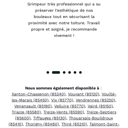
tage
Grimpeur très professionnel qui a su
Int
préserver l'esthétique de nos
e et
bouleaux tout en sécurisant la
été
proximité avec notre toiture. Travail
p
 à
propre et soigné, je recommande
tra
vivement !
Nous sommes également disponible à
:
Xanton-Chassenon (85240)
,
Vouvant (85120)
,
Vouillé-
les-Marais (85450)
,
Vix (85770)
,
Vendrennes (85250)
,
Venansault (85190)
,
Velluire (85770)
,
Vairé (85150)
,
Triaize (85580)
,
Treize-Vents (85590)
,
Treize-Septiers
(85600)
,
Tiffauges (85130)
,
Thouarsais-Bouildroux
(85410)
,
Thorigny (85480)
,
Thiré (85210)
,
Talmont-Saint-