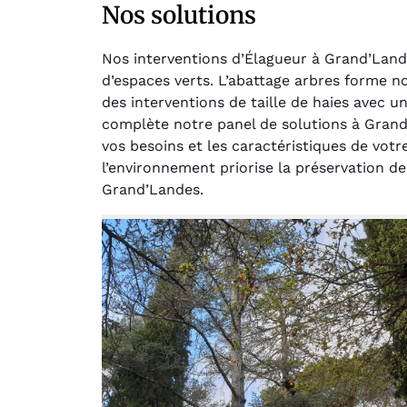
Nos solutions
Nos interventions d’Élagueur à Grand’Land
d’espaces verts. L’abattage arbres forme 
des interventions de taille de haies avec
complète notre panel de solutions à Grand
vos besoins et les caractéristiques de vot
l’environnement priorise la préservation de
Au
Grand’Landes.
Le serv
jar
except
travaill
et profe
notre j
prêt p
proje