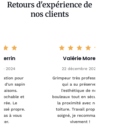
Retours d'expérience de
nos clients
Valérie Morel
Mathi
22 décembre 2024
5 ja
Grimpeur très professionnel
Interventio
qui a su préserver
sanitair
l'esthétique de nos
arbres mal
bouleaux tout en sécurisant
précis
la proximité avec notre
pertinent
toiture. Travail propre et
fait un tra
soigné, je recommande
Merci pour 
vivement !