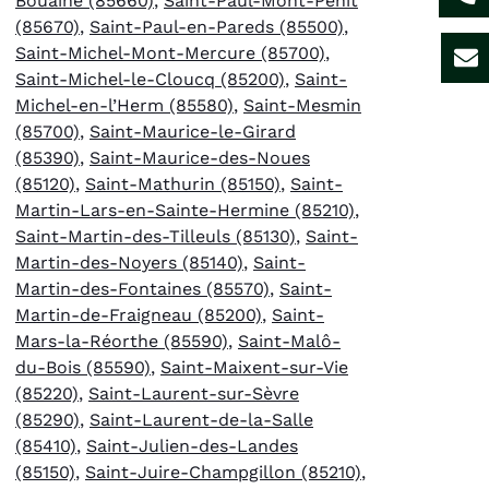
Bouaine (85660)
,
Saint-Paul-Mont-Penit
(85670)
,
Saint-Paul-en-Pareds (85500)
,
Saint-Michel-Mont-Mercure (85700)
,
Saint-Michel-le-Cloucq (85200)
,
Saint-
Michel-en-l’Herm (85580)
,
Saint-Mesmin
(85700)
,
Saint-Maurice-le-Girard
(85390)
,
Saint-Maurice-des-Noues
(85120)
,
Saint-Mathurin (85150)
,
Saint-
Martin-Lars-en-Sainte-Hermine (85210)
,
Saint-Martin-des-Tilleuls (85130)
,
Saint-
Martin-des-Noyers (85140)
,
Saint-
Martin-des-Fontaines (85570)
,
Saint-
Martin-de-Fraigneau (85200)
,
Saint-
Mars-la-Réorthe (85590)
,
Saint-Malô-
du-Bois (85590)
,
Saint-Maixent-sur-Vie
(85220)
,
Saint-Laurent-sur-Sèvre
(85290)
,
Saint-Laurent-de-la-Salle
(85410)
,
Saint-Julien-des-Landes
(85150)
,
Saint-Juire-Champgillon (85210)
,