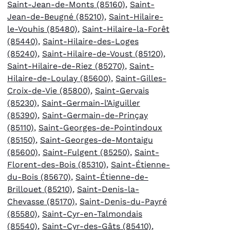
Saint-Jean-de-Monts (85160)
,
Saint-
Jean-de-Beugné (85210)
,
Saint-Hilaire-
le-Vouhis (85480)
,
Saint-Hilaire-la-Forêt
(85440)
,
Saint-Hilaire-des-Loges
(85240)
,
Saint-Hilaire-de-Voust (85120)
,
Saint-Hilaire-de-Riez (85270)
,
Saint-
Hilaire-de-Loulay (85600)
,
Saint-Gilles-
Croix-de-Vie (85800)
,
Saint-Gervais
(85230)
,
Saint-Germain-l’Aiguiller
(85390)
,
Saint-Germain-de-Prinçay
(85110)
,
Saint-Georges-de-Pointindoux
(85150)
,
Saint-Georges-de-Montaigu
(85600)
,
Saint-Fulgent (85250)
,
Saint-
Florent-des-Bois (85310)
,
Saint-Étienne-
du-Bois (85670)
,
Saint-Étienne-de-
Brillouet (85210)
,
Saint-Denis-la-
Chevasse (85170)
,
Saint-Denis-du-Payré
(85580)
,
Saint-Cyr-en-Talmondais
(85540)
,
Saint-Cyr-des-Gâts (85410)
,