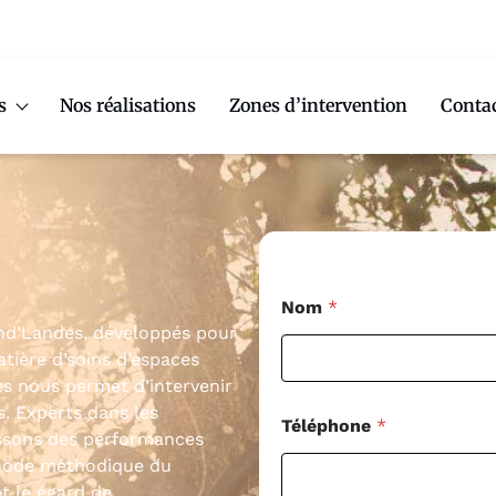
s
Nos réalisations
Zones d’intervention
Conta
Nom
*
and’Landes, développés pour
atière d’soins d’espaces
s nous permet d’intervenir
. Experts dans les
Téléphone
*
issons des performances
thode méthodique du
t le égard de