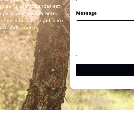
agueur à Grand’Landes est
Message
e personnel compétente.
 un investissement judicieux
 à Grand’Landes.