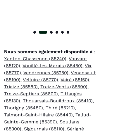
Nous sommes également disponible à
:
Xanton-Chassenon (85240)
,
Vouvant
(85120)
,
Vouillé-les-Marais (85450)
,
Vix
(85770)
,
Vendrennes (85250)
,
Venansault
(85190)
,
Velluire (85770)
,
Vairé (85150)
,
Triaize (85580)
,
Treize-Vents (85590)
,
Treize-Septiers (85600)
,
Tiffauges
(85130)
,
Thouarsais-Bouildroux (85410)
,
Thorigny (85480)
,
Thiré (85210)
,
Talmont-Saint-Hilaire (85440)
,
Tallud-
Sainte-Gemme (85390)
,
Soullans
(85300)
,
Sigournais (85110)
,
Sérigné