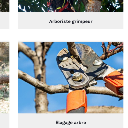
paysager.
Arboriste grimpeur
Élagage arbre