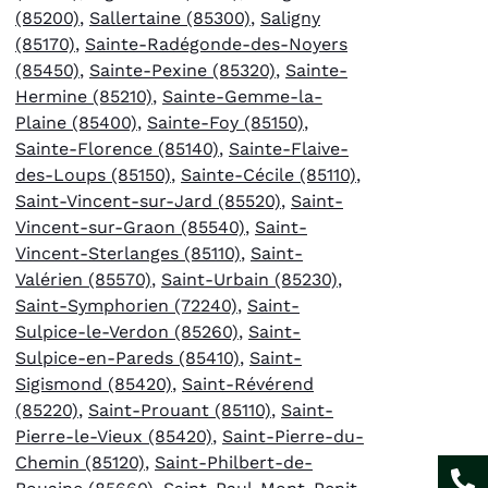
(85200)
,
Sallertaine (85300)
,
Saligny
(85170)
,
Sainte-Radégonde-des-Noyers
(85450)
,
Sainte-Pexine (85320)
,
Sainte-
Hermine (85210)
,
Sainte-Gemme-la-
Plaine (85400)
,
Sainte-Foy (85150)
,
Sainte-Florence (85140)
,
Sainte-Flaive-
des-Loups (85150)
,
Sainte-Cécile (85110)
,
Saint-Vincent-sur-Jard (85520)
,
Saint-
Vincent-sur-Graon (85540)
,
Saint-
Vincent-Sterlanges (85110)
,
Saint-
Valérien (85570)
,
Saint-Urbain (85230)
,
Saint-Symphorien (72240)
,
Saint-
Sulpice-le-Verdon (85260)
,
Saint-
Sulpice-en-Pareds (85410)
,
Saint-
Sigismond (85420)
,
Saint-Révérend
(85220)
,
Saint-Prouant (85110)
,
Saint-
Pierre-le-Vieux (85420)
,
Saint-Pierre-du-
Chemin (85120)
,
Saint-Philbert-de-