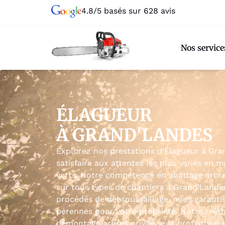
4.8/5 basés sur 628 avis
Nos service
ÉLAGUEUR
À GRAND'LANDES
Explorez nos prestations d’Élagueur à Gr
satisfaire aux attentes les plus variés en m
verts. Notre compétence en abattage arbre
sur tous types de chantiers à Grand’Landes
procédés de débroussaillage, nous garant
pérennes pour votre propriété. Notre mé
démontage arbres privilégie la protection e