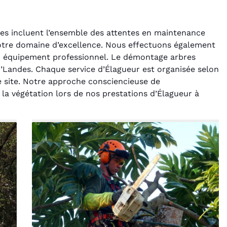
es incluent l’ensemble des attentes en maintenance
notre domaine d’excellence. Nous effectuons également
 un équipement professionnel. Le démontage arbres
’Landes. Chaque service d’Élagueur est organisée selon
re site. Notre approche consciencieuse de
 la végétation lors de nos prestations d’Élagueur à
rélie Bonnet
Laurent Perrin
21 juin 2024
14 décembre 2024
ice de terrassement
Excellente prestation pour
din à Var était
l'abattage délicat d'un sapin
ionnel. L'équipe a
entre deux maisons.
é de manière efficace
Technicité irréprochable et
ssionnelle, laissant
sécurité assurée. Le
ardin impeccable et
chantier a été laissé propre.
our notre nouveau
Je n'hésiterai pas à vous
t d'aménagement
recontacter.