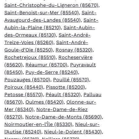
Saint-Christophe-du-Ligneron (85670)
,
Saint-Benoist-sur-Mer (85540)
,
Saint-
Avaugourd-des-Landes (85540)
,
Saint-
Aubin-la-Plaine (85210)
,
Saint-Aubin-
des-Ormeaux (85130)
,
Saint-André-
Treize-Voies (85260)
,
Saint-André-
Goule-d’Oie (85250)
,
Rosnay (85320)
,
Rochetrejoux (85510)
,
Rocheservière
(85620)
,
Réaumur (85700)
,
Puyravault
(85450)
,
Puy-de-Serre (85240)
,
Pouzauges (85700)
,
Pouillé (85570)
,
Poiroux (85440)
,
Pissotte (85200)
,
Petosse (85570)
,
Péault (85320)
,
Palluau
(85670)
,
Oulmes (85420)
,
Olonne-sur-
Mer (85340)
,
Notre-Dame-de-Riez
(85270)
,
Notre-Dame-de-Monts (85690)
,
Noirmoutier-en-l’Île (85330)
,
Nieul-sur-
l’Autise (85240)
,
Nieul-le-Dolent (85430)
,