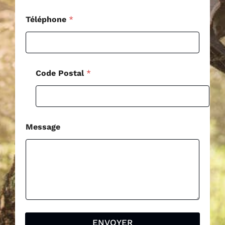
o
d
Téléphone
*
e
Code Postal
*
Message
ENVOYER