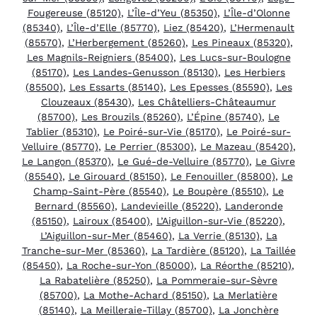
Fougereuse (85120)
,
L’Île-d’Yeu (85350)
,
L’Île-d’Olonne
(85340)
,
L’Île-d’Elle (85770)
,
Liez (85420)
,
L’Hermenault
(85570)
,
L’Herbergement (85260)
,
Les Pineaux (85320)
,
Les Magnils-Reigniers (85400)
,
Les Lucs-sur-Boulogne
(85170)
,
Les Landes-Genusson (85130)
,
Les Herbiers
(85500)
,
Les Essarts (85140)
,
Les Epesses (85590)
,
Les
Clouzeaux (85430)
,
Les Châtelliers-Châteaumur
(85700)
,
Les Brouzils (85260)
,
L’Épine (85740)
,
Le
Tablier (85310)
,
Le Poiré-sur-Vie (85170)
,
Le Poiré-sur-
Velluire (85770)
,
Le Perrier (85300)
,
Le Mazeau (85420)
,
Le Langon (85370)
,
Le Gué-de-Velluire (85770)
,
Le Givre
(85540)
,
Le Girouard (85150)
,
Le Fenouiller (85800)
,
Le
Champ-Saint-Père (85540)
,
Le Boupère (85510)
,
Le
Bernard (85560)
,
Landevieille (85220)
,
Landeronde
(85150)
,
Lairoux (85400)
,
L’Aiguillon-sur-Vie (85220)
,
L’Aiguillon-sur-Mer (85460)
,
La Verrie (85130)
,
La
Tranche-sur-Mer (85360)
,
La Tardière (85120)
,
La Taillée
(85450)
,
La Roche-sur-Yon (85000)
,
La Réorthe (85210)
,
La Rabatelière (85250)
,
La Pommeraie-sur-Sèvre
(85700)
,
La Mothe-Achard (85150)
,
La Merlatière
(85140)
,
La Meilleraie-Tillay (85700)
,
La Jonchère