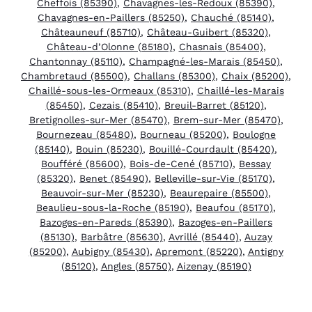
Cheffois (85390)
,
Chavagnes-les-Redoux (85390)
,
Chavagnes-en-Paillers (85250)
,
Chauché (85140)
,
Châteauneuf (85710)
,
Château-Guibert (85320)
,
Château-d’Olonne (85180)
,
Chasnais (85400)
,
Chantonnay (85110)
,
Champagné-les-Marais (85450)
,
Chambretaud (85500)
,
Challans (85300)
,
Chaix (85200)
,
Chaillé-sous-les-Ormeaux (85310)
,
Chaillé-les-Marais
(85450)
,
Cezais (85410)
,
Breuil-Barret (85120)
,
Bretignolles-sur-Mer (85470)
,
Brem-sur-Mer (85470)
,
Bournezeau (85480)
,
Bourneau (85200)
,
Boulogne
(85140)
,
Bouin (85230)
,
Bouillé-Courdault (85420)
,
Boufféré (85600)
,
Bois-de-Cené (85710)
,
Bessay
(85320)
,
Benet (85490)
,
Belleville-sur-Vie (85170)
,
Beauvoir-sur-Mer (85230)
,
Beaurepaire (85500)
,
Beaulieu-sous-la-Roche (85190)
,
Beaufou (85170)
,
Bazoges-en-Pareds (85390)
,
Bazoges-en-Paillers
(85130)
,
Barbâtre (85630)
,
Avrillé (85440)
,
Auzay
(85200)
,
Aubigny (85430)
,
Apremont (85220)
,
Antigny
(85120)
,
Angles (85750)
,
Aizenay (85190)