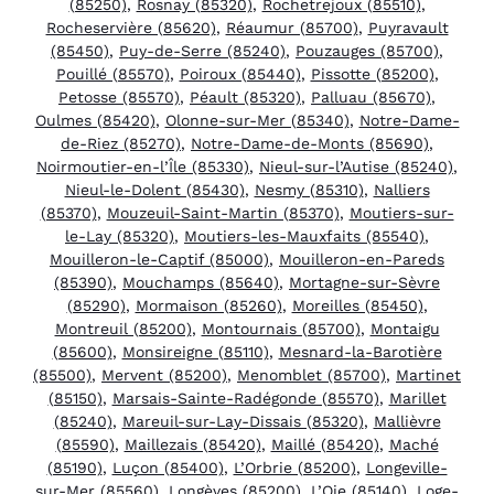
(85250)
,
Rosnay (85320)
,
Rochetrejoux (85510)
,
Rocheservière (85620)
,
Réaumur (85700)
,
Puyravault
(85450)
,
Puy-de-Serre (85240)
,
Pouzauges (85700)
,
Pouillé (85570)
,
Poiroux (85440)
,
Pissotte (85200)
,
Petosse (85570)
,
Péault (85320)
,
Palluau (85670)
,
Oulmes (85420)
,
Olonne-sur-Mer (85340)
,
Notre-Dame-
de-Riez (85270)
,
Notre-Dame-de-Monts (85690)
,
Noirmoutier-en-l’Île (85330)
,
Nieul-sur-l’Autise (85240)
,
Nieul-le-Dolent (85430)
,
Nesmy (85310)
,
Nalliers
(85370)
,
Mouzeuil-Saint-Martin (85370)
,
Moutiers-sur-
le-Lay (85320)
,
Moutiers-les-Mauxfaits (85540)
,
Mouilleron-le-Captif (85000)
,
Mouilleron-en-Pareds
(85390)
,
Mouchamps (85640)
,
Mortagne-sur-Sèvre
(85290)
,
Mormaison (85260)
,
Moreilles (85450)
,
Montreuil (85200)
,
Montournais (85700)
,
Montaigu
(85600)
,
Monsireigne (85110)
,
Mesnard-la-Barotière
(85500)
,
Mervent (85200)
,
Menomblet (85700)
,
Martinet
(85150)
,
Marsais-Sainte-Radégonde (85570)
,
Marillet
(85240)
,
Mareuil-sur-Lay-Dissais (85320)
,
Mallièvre
(85590)
,
Maillezais (85420)
,
Maillé (85420)
,
Maché
(85190)
,
Luçon (85400)
,
L’Orbrie (85200)
,
Longeville-
sur-Mer (85560)
,
Longèves (85200)
,
L’Oie (85140)
,
Loge-