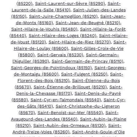
(85220)
,
Saint-Laurent-sur-Sèvre (85290)
,
Saint-
Laurent-de-la-Salle (85410)
,
Saint-Julien-des-Landes
(85150)
,
Saint-Juire-Champgillon (85210)
,
Saint-Jean-
de-Monts (85160)
,
Saint-Jean-de-Beugné (85210)
,
Saint-Hilaire-le-Vouhis (85480)
,
Saint-Hilaire-la-Forêt
(85440)
,
Saint-Hilaire-des-Loges (85240)
,
Saint-Hilaire-
de-Voust (85120)
,
Saint-Hilaire-de-Riez (85270)
,
Saint-
Hilaire-de-Loulay (85600)
,
Saint-Gilles-Croix-de-Vie
(85800)
,
Saint-Gervais (85230)
,
Saint-Germain-
l’Aiguiller (85390)
,
Saint-Germain-de-Prinçay (85110)
,
Saint-Georges-de-Pointindoux (85150)
,
Saint-Georges-
de-Montaigu (85600)
,
Saint-Fulgent (85250)
,
Saint-
Florent-des-Bois (85310)
,
Saint-Étienne-du-Bois
(85670)
,
Saint-Étienne-de-Brillouet (85210)
,
Saint-
Denis-la-Chevasse (85170)
,
Saint-Denis-du-Payré
(85580)
,
Saint-Cyr-en-Talmondais (85540)
,
Saint-Cyr-
des-Gâts (85410)
,
Saint-Christophe-du-Ligneron
(85670)
,
Saint-Benoist-sur-Mer (85540)
,
Saint-
Avaugourd-des-Landes (85540)
,
Saint-Aubin-la-Plaine
(85210)
,
Saint-Aubin-des-Ormeaux (85130)
,
Saint-
André-Treize-Voies (85260)
,
Saint-André-Goule-d’Oie