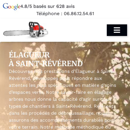
4.8/5 basés sur 628 avis
Téléphone :
06.86.12.54.61
ÉLAGUEUR
À SAINT-RÉVÉREND
Découvrez nos prestations d’Élagueur à Saint-
Révérend, développés pour répondre aux
attentes les plus spécifiques en matière d’soins
d’espaces verts. Notre savoir-faire en élagage
arbres nous donne la capacité d’agir sur tous
types de chantiers à Saint-Révérend. Référents
dans les procédés de débroussaillage, nous
assurons des accomplissements durables pour
votre terrain. Notre méthode méthodique du