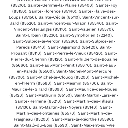
(85210)
,
Sainte-Gemme-la-Plaine (85400)
,
Sainte-Foy
(85150)
,
Sainte-Florence (85140)
,
Sainte-Flaive-des-
Loups (85150)
,
Sainte-Cécile (85110)
,
Saint-Vincent-sur-
Jard (85520)
,
Saint-Vincent-sur-Graon (85540)
,
Saint-
Vincent-Sterlanges (85110)
,
Saint-Valérien (85570)
,
Saint-Urbain (85230)
,
Saint-Symphorien (72240)
,
Saint-Sulpice-le-Verdon (85260)
,
Saint-Sulpice-en-
Pareds (85410)
,
Saint-Sigismond (85420)
,
Saint-
Prouant (85110)
,
Saint-Pierre-le-Vieux (85420)
,
Saint-
Pierre-du-Chemin (85120)
,
Saint-Philbert-de-Bouaine
(85660)
,
Saint-Paul-Mont-Penit (85670)
,
Saint-Paul-
en-Pareds (85500)
,
Saint-Michel-Mont-Mercure
(85700)
,
Saint-Michel-le-Cloucq (85200)
,
Saint-Michel-
en-l’Herm (85580)
,
Saint-Mesmin (85700)
,
Saint-
Maurice-le-Girard (85390)
,
Saint-Maurice-des-Noues
(85120)
,
Saint-Mathurin (85150)
,
Saint-Martin-Lars-en-
Sainte-Hermine (85210)
,
Saint-Martin-des-Tilleuls
(85130)
,
Saint-Martin-des-Noyers (85140)
,
Saint-
Martin-des-Fontaines (85570)
,
Saint-Martin-de-
Fraigneau (85200)
,
Saint-Mars-la-Réorthe (85590)
,
Saint-Malô-du-Bois (85590)
,
Saint-Maixent-sur-Vie