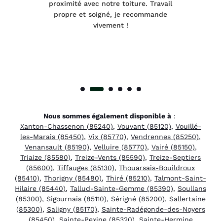
été
proximité avec notre toiture. Travail
p
 à
propre et soigné, je recommande
tra
vivement !
Nous sommes également disponible à
:
Xanton-Chassenon (85240)
,
Vouvant (85120)
,
Vouillé-
les-Marais (85450)
,
Vix (85770)
,
Vendrennes (85250)
,
Venansault (85190)
,
Velluire (85770)
,
Vairé (85150)
,
Triaize (85580)
,
Treize-Vents (85590)
,
Treize-Septiers
(85600)
,
Tiffauges (85130)
,
Thouarsais-Bouildroux
(85410)
,
Thorigny (85480)
,
Thiré (85210)
,
Talmont-Saint-
Hilaire (85440)
,
Tallud-Sainte-Gemme (85390)
,
Soullans
(85300)
,
Sigournais (85110)
,
Sérigné (85200)
,
Sallertaine
(85300)
,
Saligny (85170)
,
Sainte-Radégonde-des-Noyers
(85450)
,
Sainte-Pexine (85320)
,
Sainte-Hermine