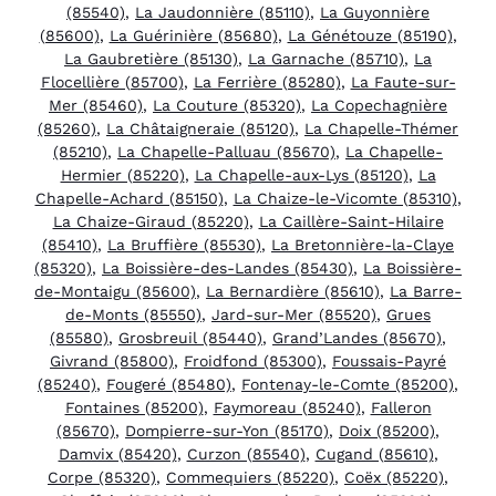
(85540)
,
La Jaudonnière (85110)
,
La Guyonnière
(85600)
,
La Guérinière (85680)
,
La Génétouze (85190)
,
La Gaubretière (85130)
,
La Garnache (85710)
,
La
Flocellière (85700)
,
La Ferrière (85280)
,
La Faute-sur-
Mer (85460)
,
La Couture (85320)
,
La Copechagnière
(85260)
,
La Châtaigneraie (85120)
,
La Chapelle-Thémer
(85210)
,
La Chapelle-Palluau (85670)
,
La Chapelle-
Hermier (85220)
,
La Chapelle-aux-Lys (85120)
,
La
Chapelle-Achard (85150)
,
La Chaize-le-Vicomte (85310)
,
La Chaize-Giraud (85220)
,
La Caillère-Saint-Hilaire
(85410)
,
La Bruffière (85530)
,
La Bretonnière-la-Claye
(85320)
,
La Boissière-des-Landes (85430)
,
La Boissière-
de-Montaigu (85600)
,
La Bernardière (85610)
,
La Barre-
de-Monts (85550)
,
Jard-sur-Mer (85520)
,
Grues
(85580)
,
Grosbreuil (85440)
,
Grand’Landes (85670)
,
Givrand (85800)
,
Froidfond (85300)
,
Foussais-Payré
(85240)
,
Fougeré (85480)
,
Fontenay-le-Comte (85200)
,
Fontaines (85200)
,
Faymoreau (85240)
,
Falleron
(85670)
,
Dompierre-sur-Yon (85170)
,
Doix (85200)
,
Damvix (85420)
,
Curzon (85540)
,
Cugand (85610)
,
Corpe (85320)
,
Commequiers (85220)
,
Coëx (85220)
,