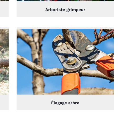
Arboriste grimpeur
Élagage arbre