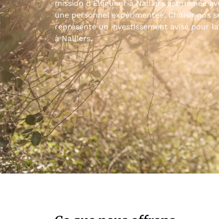
mission d’Élagueur à Nalliers est menée av
une personnel expérimentée. Choisir nos s
représente un investissement avisé pour la
à Nalliers.