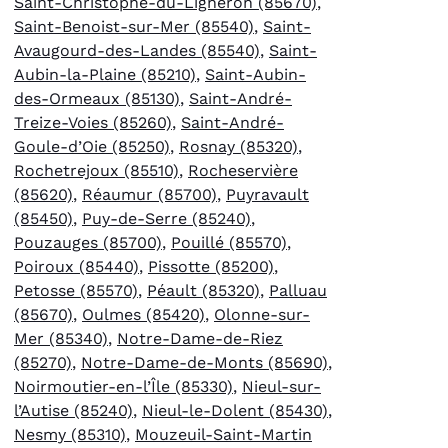
Saint-Christophe-du-Ligneron (85670)
,
Saint-Benoist-sur-Mer (85540)
,
Saint-
Avaugourd-des-Landes (85540)
,
Saint-
Aubin-la-Plaine (85210)
,
Saint-Aubin-
des-Ormeaux (85130)
,
Saint-André-
Treize-Voies (85260)
,
Saint-André-
Goule-d’Oie (85250)
,
Rosnay (85320)
,
Rochetrejoux (85510)
,
Rocheservière
(85620)
,
Réaumur (85700)
,
Puyravault
(85450)
,
Puy-de-Serre (85240)
,
Pouzauges (85700)
,
Pouillé (85570)
,
Poiroux (85440)
,
Pissotte (85200)
,
Petosse (85570)
,
Péault (85320)
,
Palluau
(85670)
,
Oulmes (85420)
,
Olonne-sur-
Mer (85340)
,
Notre-Dame-de-Riez
(85270)
,
Notre-Dame-de-Monts (85690)
,
Noirmoutier-en-l’Île (85330)
,
Nieul-sur-
l’Autise (85240)
,
Nieul-le-Dolent (85430)
,
Nesmy (85310)
,
Mouzeuil-Saint-Martin