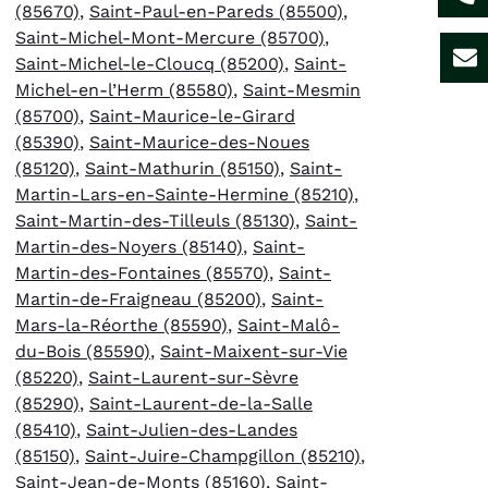
(85670)
,
Saint-Paul-en-Pareds (85500)
,
Saint-Michel-Mont-Mercure (85700)
,
Saint-Michel-le-Cloucq (85200)
,
Saint-
Michel-en-l’Herm (85580)
,
Saint-Mesmin
(85700)
,
Saint-Maurice-le-Girard
(85390)
,
Saint-Maurice-des-Noues
(85120)
,
Saint-Mathurin (85150)
,
Saint-
Martin-Lars-en-Sainte-Hermine (85210)
,
Saint-Martin-des-Tilleuls (85130)
,
Saint-
Martin-des-Noyers (85140)
,
Saint-
Martin-des-Fontaines (85570)
,
Saint-
Martin-de-Fraigneau (85200)
,
Saint-
Mars-la-Réorthe (85590)
,
Saint-Malô-
du-Bois (85590)
,
Saint-Maixent-sur-Vie
(85220)
,
Saint-Laurent-sur-Sèvre
(85290)
,
Saint-Laurent-de-la-Salle
(85410)
,
Saint-Julien-des-Landes
(85150)
,
Saint-Juire-Champgillon (85210)
,
Saint-Jean-de-Monts (85160)
,
Saint-