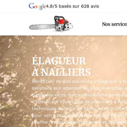
4.8/5 basés sur 628 avis
Nos service
ÉLAGUEUR
À NALLIERS
Bénéficiez de nos solutions d’Élagueur à Na
satisfaire aux attentes les plus diversifié
d’espaces verts. Notre savoir-faire en aba
d’opérer sur tous types de chantiers à Nall
techniques de taille de haies, nous promet
pour votre propriété. Notre démarche prof
souche favorise la préservation et le égar