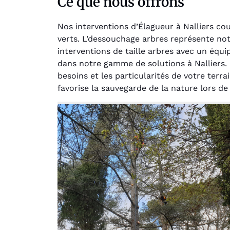
Ce que nous offrons
Nos interventions d’Élagueur à Nalliers co
verts. L’dessouchage arbres représente n
interventions de taille arbres avec un équ
dans notre gamme de solutions à Nalliers.
besoins et les particularités de votre ter
favorise la sauvegarde de la nature lors de
Au
Le serv
jar
except
travaill
et profe
notre j
prêt p
proje