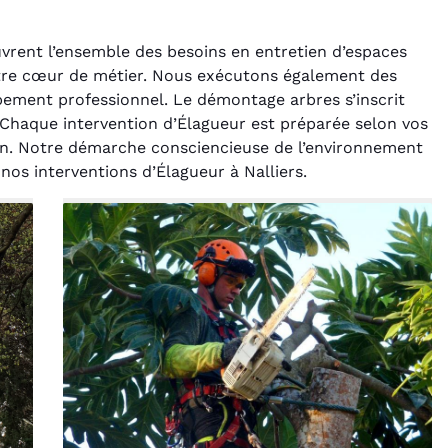
uvrent l’ensemble des besoins en entretien d’espaces
otre cœur de métier. Nous exécutons également des
ipement professionnel. Le démontage arbres s’inscrit
 Chaque intervention d’Élagueur est préparée selon vos
rain. Notre démarche consciencieuse de l’environnement
 nos interventions d’Élagueur à Nalliers.
rélie Bonnet
Laurent Perrin
21 juin 2024
14 décembre 2024
ice de terrassement
Excellente prestation pour
din à Var était
l'abattage délicat d'un sapin
ionnel. L'équipe a
entre deux maisons.
é de manière efficace
Technicité irréprochable et
ssionnelle, laissant
sécurité assurée. Le
ardin impeccable et
chantier a été laissé propre.
our notre nouveau
Je n'hésiterai pas à vous
t d'aménagement
recontacter.
paysager.