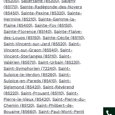
(85200)
,
Sallertaine (85300)
,
Saligny
(85170)
,
Sainte-Radégonde-des-Noyers
(85450)
,
Sainte-Pexine (85320)
,
Sainte-
Hermine (85210)
,
Sainte-Gemme-la-
Plaine (85400)
,
Sainte-Foy (85150)
,
Sainte-Florence (85140)
,
Sainte-Flaive-
des-Loups (85150)
,
Sainte-Cécile (85110)
,
Saint-Vincent-sur-Jard (85520)
,
Saint-
Vincent-sur-Graon (85540)
,
Saint-
Vincent-Sterlanges (85110)
,
Saint-
Valérien (85570)
,
Saint-Urbain (85230)
,
Saint-Symphorien (72240)
,
Saint-
Sulpice-le-Verdon (85260)
,
Saint-
Sulpice-en-Pareds (85410)
,
Saint-
Sigismond (85420)
,
Saint-Révérend
(85220)
,
Saint-Prouant (85110)
,
Saint-
Pierre-le-Vieux (85420)
,
Saint-Pierre-du-
Chemin (85120)
,
Saint-Philbert-de-
Bouaine (85660)
,
Saint-Paul-Mont-Penit