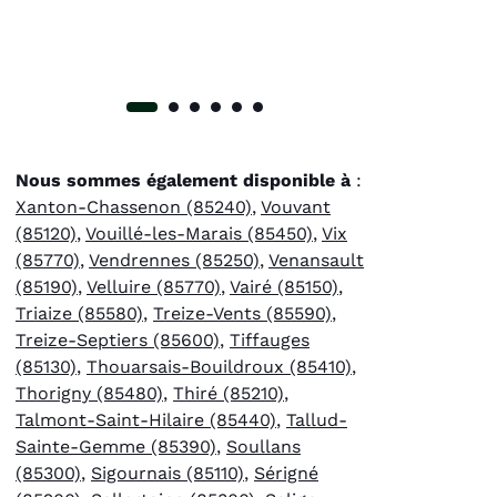
Nous sommes également disponible à
:
Xanton-Chassenon (85240)
,
Vouvant
(85120)
,
Vouillé-les-Marais (85450)
,
Vix
(85770)
,
Vendrennes (85250)
,
Venansault
(85190)
,
Velluire (85770)
,
Vairé (85150)
,
Triaize (85580)
,
Treize-Vents (85590)
,
Treize-Septiers (85600)
,
Tiffauges
(85130)
,
Thouarsais-Bouildroux (85410)
,
Thorigny (85480)
,
Thiré (85210)
,
Talmont-Saint-Hilaire (85440)
,
Tallud-
Sainte-Gemme (85390)
,
Soullans
(85300)
,
Sigournais (85110)
,
Sérigné