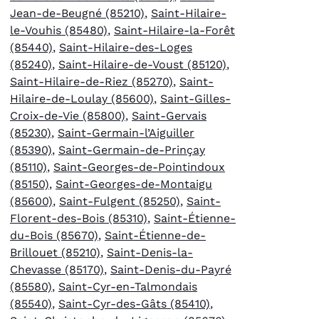
Jean-de-Beugné (85210)
,
Saint-Hilaire-
le-Vouhis (85480)
,
Saint-Hilaire-la-Forêt
(85440)
,
Saint-Hilaire-des-Loges
(85240)
,
Saint-Hilaire-de-Voust (85120)
,
Saint-Hilaire-de-Riez (85270)
,
Saint-
Hilaire-de-Loulay (85600)
,
Saint-Gilles-
Croix-de-Vie (85800)
,
Saint-Gervais
(85230)
,
Saint-Germain-l’Aiguiller
(85390)
,
Saint-Germain-de-Prinçay
(85110)
,
Saint-Georges-de-Pointindoux
(85150)
,
Saint-Georges-de-Montaigu
(85600)
,
Saint-Fulgent (85250)
,
Saint-
Florent-des-Bois (85310)
,
Saint-Étienne-
du-Bois (85670)
,
Saint-Étienne-de-
Brillouet (85210)
,
Saint-Denis-la-
Chevasse (85170)
,
Saint-Denis-du-Payré
(85580)
,
Saint-Cyr-en-Talmondais
(85540)
,
Saint-Cyr-des-Gâts (85410)
,