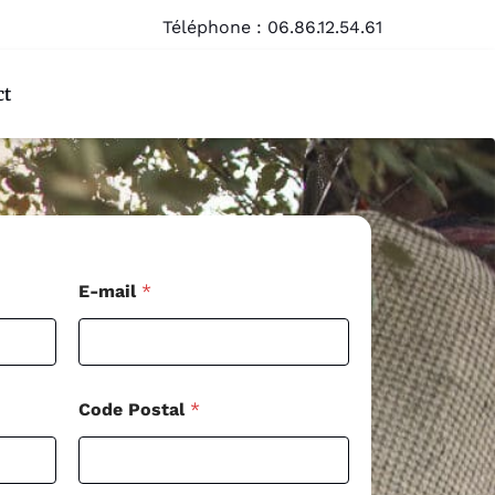
Téléphone :
06.86.12.54.61
ct
E-mail
*
Code Postal
*