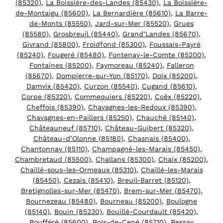
(85320)
,
La Boissière-des-Landes (85430)
,
La Boissière-
de-Montaigu (85600)
,
La Bernardière (85610)
,
La Barre-
de-Monts (85550)
,
Jard-sur-Mer (85520)
,
Grues
(85580)
,
Grosbreuil (85440)
,
Grand’Landes (85670)
,
Givrand (85800)
,
Froidfond (85300)
,
Foussais-Payré
(85240)
,
Fougeré (85480)
,
Fontenay-le-Comte (85200)
,
Fontaines (85200)
,
Faymoreau (85240)
,
Falleron
(85670)
,
Dompierre-sur-Yon (85170)
,
Doix (85200)
,
Damvix (85420)
,
Curzon (85540)
,
Cugand (85610)
,
Corpe (85320)
,
Commequiers (85220)
,
Coëx (85220)
,
Cheffois (85390)
,
Chavagnes-les-Redoux (85390)
,
Chavagnes-en-Paillers (85250)
,
Chauché (85140)
,
Châteauneuf (85710)
,
Château-Guibert (85320)
,
Château-d’Olonne (85180)
,
Chasnais (85400)
,
Chantonnay (85110)
,
Champagné-les-Marais (85450)
,
Chambretaud (85500)
,
Challans (85300)
,
Chaix (85200)
,
Chaillé-sous-les-Ormeaux (85310)
,
Chaillé-les-Marais
(85450)
,
Cezais (85410)
,
Breuil-Barret (85120)
,
Bretignolles-sur-Mer (85470)
,
Brem-sur-Mer (85470)
,
Bournezeau (85480)
,
Bourneau (85200)
,
Boulogne
(85140)
,
Bouin (85230)
,
Bouillé-Courdault (85420)
,
Boufféré (85600)
,
Bois-de-Cené (85710)
,
Bessay