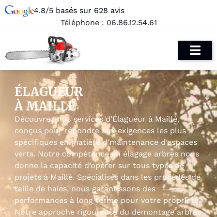
4.8/5 basés sur 628 avis
Téléphone :
06.86.12.54.61
ÉLAGUEUR
À MAILLÉ
Découvrez nos services d’Élagueur à Maillé,
conçus pour répondre aux exigences les plus
spécifiques en matière d’maintenance d’espaces
verts. Notre compétence en élagage arbres nous
donne la capacité d’opérer sur tous types de
projets à Maillé. Spécialisés dans les procédés de
taille de haies, nous garantissons des
performances à long terme pour votre propriété.
Notre approche rigoureuse du démontage arbres