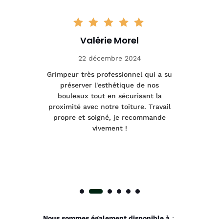
Valérie Morel
22 décembre 2024
tage
Grimpeur très professionnel qui a su
Int
préserver l'esthétique de nos
e et
bouleaux tout en sécurisant la
été
proximité avec notre toiture. Travail
p
 à
propre et soigné, je recommande
tra
vivement !
Nous sommes également disponible à
: