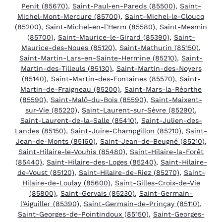
Penit (85670)
,
Saint-Paul-en-Pareds (85500)
,
Saint-
Michel-Mont-Mercure (85700)
,
Saint-Michel-le-Cloucq
(85200)
,
Saint-Michel-en-l’Herm (85580)
,
Saint-Mesmin
(85700)
,
Saint-Maurice-le-Girard (85390)
,
Saint-
Maurice-des-Noues (85120)
,
Saint-Mathurin (85150)
,
Saint-Martin-Lars-en-Sainte-Hermine (85210)
,
Saint-
Martin-des-Tilleuls (85130)
,
Saint-Martin-des-Noyers
(85140)
,
Saint-Martin-des-Fontaines (85570)
,
Saint-
Martin-de-Fraigneau (85200)
,
Saint-Mars-la-Réorthe
(85590)
,
Saint-Malô-du-Bois (85590)
,
Saint-Maixent-
sur-Vie (85220)
,
Saint-Laurent-sur-Sèvre (85290)
,
Saint-Laurent-de-la-Salle (85410)
,
Saint-Julien-des-
Landes (85150)
,
Saint-Juire-Champgillon (85210)
,
Saint-
Jean-de-Monts (85160)
,
Saint-Jean-de-Beugné (85210)
,
Saint-Hilaire-le-Vouhis (85480)
,
Saint-Hilaire-la-Forêt
(85440)
,
Saint-Hilaire-des-Loges (85240)
,
Saint-Hilaire-
de-Voust (85120)
,
Saint-Hilaire-de-Riez (85270)
,
Saint-
Hilaire-de-Loulay (85600)
,
Saint-Gilles-Croix-de-Vie
(85800)
,
Saint-Gervais (85230)
,
Saint-Germain-
l’Aiguiller (85390)
,
Saint-Germain-de-Prinçay (85110)
,
Saint-Georges-de-Pointindoux (85150)
,
Saint-Georges-