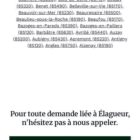
(85320)
,
Benet (85490)
,
Belleville-sur-Vie (85170)
,
Beauvoir-sur-Mer (85230)
,
Beaurepaire (85500)
,
Beaulieu-sous-la-Roche (85190)
,
Beaufou (85170)
,
Bazoges-en-Pareds (85390)
,
Bazoges-en-Paillers
(85130)
,
Barbâtre (85630)
,
Avrillé (85440)
,
Auzay
(85200)
,
Aubigny (85430)
,
Apremont (85220)
,
Antigny
(85120)
,
Angles (85750)
,
Aizenay (85190)
Pour toute demande liée à Élagueur,
n'hésitez pas à nous appeler.