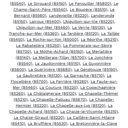
(85540)
,
Le Girouard (85150)
,
Le Fenouiller (85800)
,
Le
Champ-Saint-Père (85540)
,
Le Boupère (85510)
,
Le
Bernard (85560)
,
Landevieille (85220)
,
Landeronde
(85150)
,
Lairoux (85400)
,
L’Aiguillon-sur-Vie (85220)
,
L’Aiguillon-sur-Mer (85460)
,
La Verrie (85130)
,
La
Tranche-sur-Mer (85360)
,
La Tardière (85120)
,
La Taillée
(85450)
,
La Roche-sur-Yon (85000)
,
La Réorthe (85210)
,
La Rabatelière (85250)
,
La Pommeraie-sur-Sèvre
(85700)
,
La Mothe-Achard (85150)
,
La Merlatière
(85140)
,
La Meilleraie-Tillay (85700)
,
La Jonchère
(85540)
,
La Jaudonnière (85110)
,
La Guyonnière
(85600)
,
La Guérinière (85680)
,
La Génétouze (85190)
,
La Gaubretière (85130)
,
La Garnache (85710)
,
La
Flocellière (85700)
,
La Ferrière (85280)
,
La Faute-sur-
Mer (85460)
,
La Couture (85320)
,
La Copechagnière
(85260)
,
La Châtaigneraie (85120)
,
La Chapelle-Thémer
(85210)
,
La Chapelle-Palluau (85670)
,
La Chapelle-
Hermier (85220)
,
La Chapelle-aux-Lys (85120)
,
La
Chapelle-Achard (85150)
,
La Chaize-le-Vicomte (85310)
,
La Chaize-Giraud (85220)
,
La Caillère-Saint-Hilaire
(85410)
,
La Bruffière (85530)
,
La Bretonnière-la-Claye