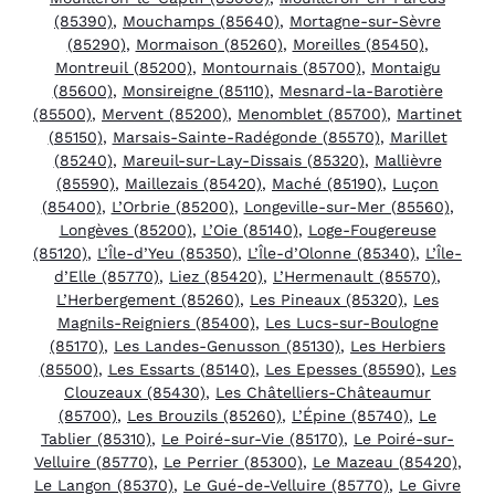
(85390)
,
Mouchamps (85640)
,
Mortagne-sur-Sèvre
(85290)
,
Mormaison (85260)
,
Moreilles (85450)
,
Montreuil (85200)
,
Montournais (85700)
,
Montaigu
(85600)
,
Monsireigne (85110)
,
Mesnard-la-Barotière
(85500)
,
Mervent (85200)
,
Menomblet (85700)
,
Martinet
(85150)
,
Marsais-Sainte-Radégonde (85570)
,
Marillet
(85240)
,
Mareuil-sur-Lay-Dissais (85320)
,
Mallièvre
(85590)
,
Maillezais (85420)
,
Maché (85190)
,
Luçon
(85400)
,
L’Orbrie (85200)
,
Longeville-sur-Mer (85560)
,
Longèves (85200)
,
L’Oie (85140)
,
Loge-Fougereuse
(85120)
,
L’Île-d’Yeu (85350)
,
L’Île-d’Olonne (85340)
,
L’Île-
d’Elle (85770)
,
Liez (85420)
,
L’Hermenault (85570)
,
L’Herbergement (85260)
,
Les Pineaux (85320)
,
Les
Magnils-Reigniers (85400)
,
Les Lucs-sur-Boulogne
(85170)
,
Les Landes-Genusson (85130)
,
Les Herbiers
(85500)
,
Les Essarts (85140)
,
Les Epesses (85590)
,
Les
Clouzeaux (85430)
,
Les Châtelliers-Châteaumur
(85700)
,
Les Brouzils (85260)
,
L’Épine (85740)
,
Le
Tablier (85310)
,
Le Poiré-sur-Vie (85170)
,
Le Poiré-sur-
Velluire (85770)
,
Le Perrier (85300)
,
Le Mazeau (85420)
,
Le Langon (85370)
,
Le Gué-de-Velluire (85770)
,
Le Givre