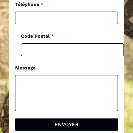
e
Téléphone
*
T
é
l
é
p
Code Postal
*
h
o
n
e
Message
ENVOYER