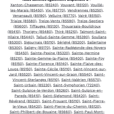
Xanton-Chassenon (85240)
,
Vouvant (85120)
,
Vouillé-
les-Marais (85450)
,
Vix (85770)
,
Vendrennes (85250)
,
Venansault (85190)
,
Velluire (85770)
,
Vairé (85150)
,
Triaize (85580)
,
Treize-Vents (85590)
,
Treize-Septiers
(85600)
,
Tiffauges (85130)
,
Thouarsais-Bouildroux
(85410)
,
Thorigny (85480)
,
Thiré (85210)
,
Talmont-Saint-
Hilaire (85440)
,
Tallud-Sainte-Gemme (85390)
,
Soullans
(85300)
,
Sigournais (85110)
,
Sérigné (85200)
,
Sallertaine
(85300)
,
Saligny (85170)
,
Sainte-Radégonde-des-Noyers
(85450)
,
Sainte-Pexine (85320)
,
Sainte-Hermine
(85210)
,
Sainte-Gemme-la-Plaine (85400)
,
Sainte-Foy
(85150)
,
Sainte-Florence (85140)
,
Sainte-Flaive-des-
Loups (85150)
,
Sainte-Cécile (85110)
,
Saint-Vincent-sur-
Jard (85520)
,
Saint-Vincent-sur-Graon (85540)
,
Saint-
Vincent-Sterlanges (85110)
,
Saint-Valérien (85570)
,
Saint-Urbain (85230)
,
Saint-Symphorien (72240)
,
Saint-Sulpice-le-Verdon (85260)
,
Saint-Sulpice-en-
Pareds (85410)
,
Saint-Sigismond (85420)
,
Saint-
Révérend (85220)
,
Saint-Prouant (85110)
,
Saint-Pierre-
le-Vieux (85420)
,
Saint-Pierre-du-Chemin (85120)
,
Saint-Philbert-de-Bouaine (85660)
,
Saint-Paul-Mont-