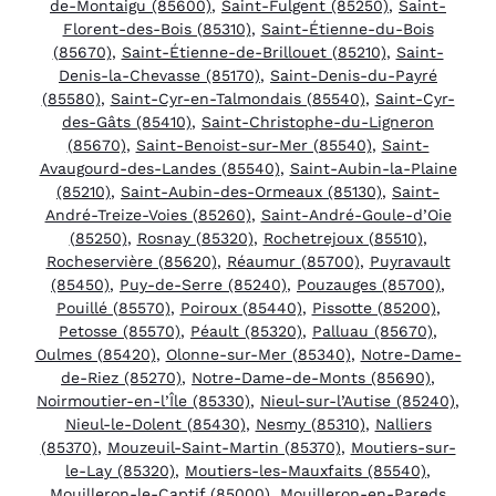
de-Montaigu (85600)
,
Saint-Fulgent (85250)
,
Saint-
Florent-des-Bois (85310)
,
Saint-Étienne-du-Bois
(85670)
,
Saint-Étienne-de-Brillouet (85210)
,
Saint-
Denis-la-Chevasse (85170)
,
Saint-Denis-du-Payré
(85580)
,
Saint-Cyr-en-Talmondais (85540)
,
Saint-Cyr-
des-Gâts (85410)
,
Saint-Christophe-du-Ligneron
(85670)
,
Saint-Benoist-sur-Mer (85540)
,
Saint-
Avaugourd-des-Landes (85540)
,
Saint-Aubin-la-Plaine
(85210)
,
Saint-Aubin-des-Ormeaux (85130)
,
Saint-
André-Treize-Voies (85260)
,
Saint-André-Goule-d’Oie
(85250)
,
Rosnay (85320)
,
Rochetrejoux (85510)
,
Rocheservière (85620)
,
Réaumur (85700)
,
Puyravault
(85450)
,
Puy-de-Serre (85240)
,
Pouzauges (85700)
,
Pouillé (85570)
,
Poiroux (85440)
,
Pissotte (85200)
,
Petosse (85570)
,
Péault (85320)
,
Palluau (85670)
,
Oulmes (85420)
,
Olonne-sur-Mer (85340)
,
Notre-Dame-
de-Riez (85270)
,
Notre-Dame-de-Monts (85690)
,
Noirmoutier-en-l’Île (85330)
,
Nieul-sur-l’Autise (85240)
,
Nieul-le-Dolent (85430)
,
Nesmy (85310)
,
Nalliers
(85370)
,
Mouzeuil-Saint-Martin (85370)
,
Moutiers-sur-
le-Lay (85320)
,
Moutiers-les-Mauxfaits (85540)
,
Mouilleron-le-Captif (85000)
,
Mouilleron-en-Pareds