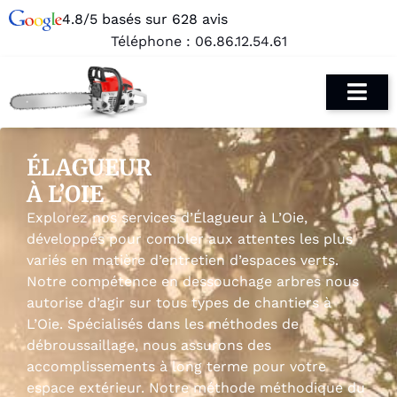
4.8/5 basés sur 628 avis
Téléphone :
06.86.12.54.61
ÉLAGUEUR
À L’OIE
Explorez nos services d’Élagueur à L’Oie,
développés pour combler aux attentes les plus
variés en matière d’entretien d’espaces verts.
Notre compétence en dessouchage arbres nous
autorise d’agir sur tous types de chantiers à
L’Oie. Spécialisés dans les méthodes de
débroussaillage, nous assurons des
accomplissements à long terme pour votre
espace extérieur. Notre méthode méthodique du