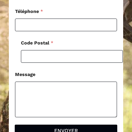
o
s
Téléphone
*
t
a
l
Code Postal
*
Message
ENVOYER