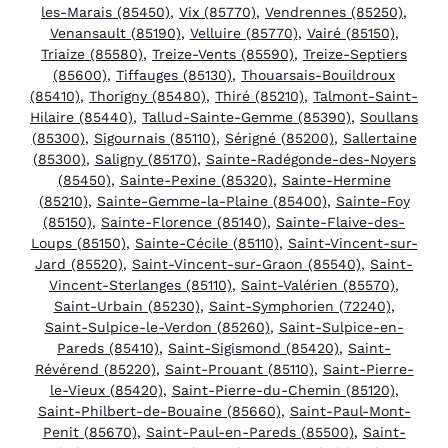
les-Marais (85450)
,
Vix (85770)
,
Vendrennes (85250)
,
Venansault (85190)
,
Velluire (85770)
,
Vairé (85150)
,
Triaize (85580)
,
Treize-Vents (85590)
,
Treize-Septiers
(85600)
,
Tiffauges (85130)
,
Thouarsais-Bouildroux
(85410)
,
Thorigny (85480)
,
Thiré (85210)
,
Talmont-Saint-
Hilaire (85440)
,
Tallud-Sainte-Gemme (85390)
,
Soullans
(85300)
,
Sigournais (85110)
,
Sérigné (85200)
,
Sallertaine
(85300)
,
Saligny (85170)
,
Sainte-Radégonde-des-Noyers
(85450)
,
Sainte-Pexine (85320)
,
Sainte-Hermine
(85210)
,
Sainte-Gemme-la-Plaine (85400)
,
Sainte-Foy
(85150)
,
Sainte-Florence (85140)
,
Sainte-Flaive-des-
Loups (85150)
,
Sainte-Cécile (85110)
,
Saint-Vincent-sur-
Jard (85520)
,
Saint-Vincent-sur-Graon (85540)
,
Saint-
Vincent-Sterlanges (85110)
,
Saint-Valérien (85570)
,
Saint-Urbain (85230)
,
Saint-Symphorien (72240)
,
Saint-Sulpice-le-Verdon (85260)
,
Saint-Sulpice-en-
Pareds (85410)
,
Saint-Sigismond (85420)
,
Saint-
Révérend (85220)
,
Saint-Prouant (85110)
,
Saint-Pierre-
le-Vieux (85420)
,
Saint-Pierre-du-Chemin (85120)
,
Saint-Philbert-de-Bouaine (85660)
,
Saint-Paul-Mont-
Penit (85670)
,
Saint-Paul-en-Pareds (85500)
,
Saint-