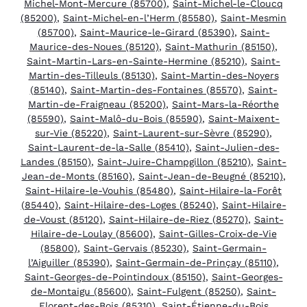
Michel-Mont-Mercure (85700)
,
Saint-Michel-le-Cloucq
(85200)
,
Saint-Michel-en-l’Herm (85580)
,
Saint-Mesmin
(85700)
,
Saint-Maurice-le-Girard (85390)
,
Saint-
Maurice-des-Noues (85120)
,
Saint-Mathurin (85150)
,
Saint-Martin-Lars-en-Sainte-Hermine (85210)
,
Saint-
Martin-des-Tilleuls (85130)
,
Saint-Martin-des-Noyers
(85140)
,
Saint-Martin-des-Fontaines (85570)
,
Saint-
Martin-de-Fraigneau (85200)
,
Saint-Mars-la-Réorthe
(85590)
,
Saint-Malô-du-Bois (85590)
,
Saint-Maixent-
sur-Vie (85220)
,
Saint-Laurent-sur-Sèvre (85290)
,
Saint-Laurent-de-la-Salle (85410)
,
Saint-Julien-des-
Landes (85150)
,
Saint-Juire-Champgillon (85210)
,
Saint-
Jean-de-Monts (85160)
,
Saint-Jean-de-Beugné (85210)
,
Saint-Hilaire-le-Vouhis (85480)
,
Saint-Hilaire-la-Forêt
(85440)
,
Saint-Hilaire-des-Loges (85240)
,
Saint-Hilaire-
de-Voust (85120)
,
Saint-Hilaire-de-Riez (85270)
,
Saint-
Hilaire-de-Loulay (85600)
,
Saint-Gilles-Croix-de-Vie
(85800)
,
Saint-Gervais (85230)
,
Saint-Germain-
l’Aiguiller (85390)
,
Saint-Germain-de-Prinçay (85110)
,
Saint-Georges-de-Pointindoux (85150)
,
Saint-Georges-
de-Montaigu (85600)
,
Saint-Fulgent (85250)
,
Saint-
Florent-des-Bois (85310)
,
Saint-Étienne-du-Bois