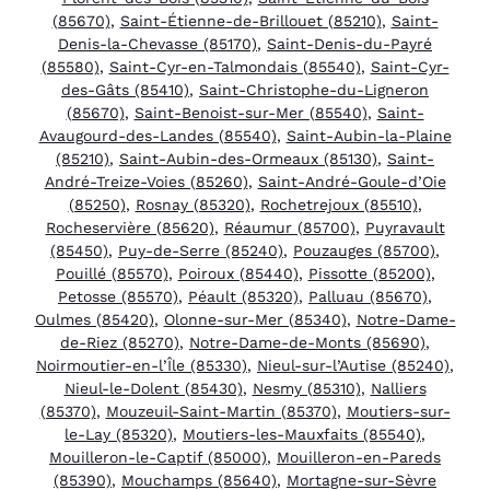
(85670)
,
Saint-Étienne-de-Brillouet (85210)
,
Saint-
Denis-la-Chevasse (85170)
,
Saint-Denis-du-Payré
(85580)
,
Saint-Cyr-en-Talmondais (85540)
,
Saint-Cyr-
des-Gâts (85410)
,
Saint-Christophe-du-Ligneron
(85670)
,
Saint-Benoist-sur-Mer (85540)
,
Saint-
Avaugourd-des-Landes (85540)
,
Saint-Aubin-la-Plaine
(85210)
,
Saint-Aubin-des-Ormeaux (85130)
,
Saint-
André-Treize-Voies (85260)
,
Saint-André-Goule-d’Oie
(85250)
,
Rosnay (85320)
,
Rochetrejoux (85510)
,
Rocheservière (85620)
,
Réaumur (85700)
,
Puyravault
(85450)
,
Puy-de-Serre (85240)
,
Pouzauges (85700)
,
Pouillé (85570)
,
Poiroux (85440)
,
Pissotte (85200)
,
Petosse (85570)
,
Péault (85320)
,
Palluau (85670)
,
Oulmes (85420)
,
Olonne-sur-Mer (85340)
,
Notre-Dame-
de-Riez (85270)
,
Notre-Dame-de-Monts (85690)
,
Noirmoutier-en-l’Île (85330)
,
Nieul-sur-l’Autise (85240)
,
Nieul-le-Dolent (85430)
,
Nesmy (85310)
,
Nalliers
(85370)
,
Mouzeuil-Saint-Martin (85370)
,
Moutiers-sur-
le-Lay (85320)
,
Moutiers-les-Mauxfaits (85540)
,
Mouilleron-le-Captif (85000)
,
Mouilleron-en-Pareds
(85390)
,
Mouchamps (85640)
,
Mortagne-sur-Sèvre