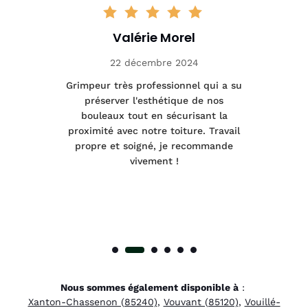
Valérie Morel
22 décembre 2024
tage
Grimpeur très professionnel qui a su
Int
préserver l'esthétique de nos
e et
bouleaux tout en sécurisant la
été
proximité avec notre toiture. Travail
p
 à
propre et soigné, je recommande
tra
vivement !
Nous sommes également disponible à
:
Xanton-Chassenon (85240)
,
Vouvant (85120)
,
Vouillé-