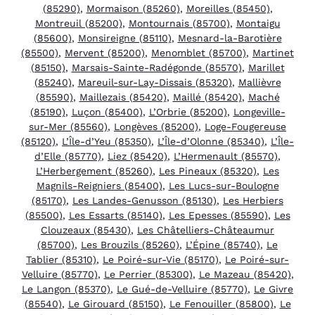
(85290)
,
Mormaison (85260)
,
Moreilles (85450)
,
Montreuil (85200)
,
Montournais (85700)
,
Montaigu
(85600)
,
Monsireigne (85110)
,
Mesnard-la-Barotière
(85500)
,
Mervent (85200)
,
Menomblet (85700)
,
Martinet
(85150)
,
Marsais-Sainte-Radégonde (85570)
,
Marillet
(85240)
,
Mareuil-sur-Lay-Dissais (85320)
,
Mallièvre
(85590)
,
Maillezais (85420)
,
Maillé (85420)
,
Maché
(85190)
,
Luçon (85400)
,
L’Orbrie (85200)
,
Longeville-
sur-Mer (85560)
,
Longèves (85200)
,
Loge-Fougereuse
(85120)
,
L’Île-d’Yeu (85350)
,
L’Île-d’Olonne (85340)
,
L’Île-
d’Elle (85770)
,
Liez (85420)
,
L’Hermenault (85570)
,
L’Herbergement (85260)
,
Les Pineaux (85320)
,
Les
Magnils-Reigniers (85400)
,
Les Lucs-sur-Boulogne
(85170)
,
Les Landes-Genusson (85130)
,
Les Herbiers
(85500)
,
Les Essarts (85140)
,
Les Epesses (85590)
,
Les
Clouzeaux (85430)
,
Les Châtelliers-Châteaumur
(85700)
,
Les Brouzils (85260)
,
L’Épine (85740)
,
Le
Tablier (85310)
,
Le Poiré-sur-Vie (85170)
,
Le Poiré-sur-
Velluire (85770)
,
Le Perrier (85300)
,
Le Mazeau (85420)
,
Le Langon (85370)
,
Le Gué-de-Velluire (85770)
,
Le Givre
(85540)
,
Le Girouard (85150)
,
Le Fenouiller (85800)
,
Le