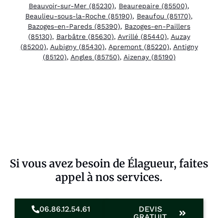
Beauvoir-sur-Mer (85230)
,
Beaurepaire (85500)
,
Beaulieu-sous-la-Roche (85190)
,
Beaufou (85170)
,
Bazoges-en-Pareds (85390)
,
Bazoges-en-Paillers
(85130)
,
Barbâtre (85630)
,
Avrillé (85440)
,
Auzay
(85200)
,
Aubigny (85430)
,
Apremont (85220)
,
Antigny
(85120)
,
Angles (85750)
,
Aizenay (85190)
Si vous avez besoin de Élagueur, faites
appel à nos services.
06.86.12.54.61
DEVIS
GRATUIT