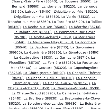
Champ-Saint-Père (85540)
,
Le Boupère (85510)
,
Le
Bernard (85560)
,
Landevieille (85220)
,
Landeronde
(85150)
,
Lairoux (85400)
,
L’Aiguillon-sur-Vie (85220)
,
L’Aiguillon-sur-Mer (85460)
,
La Verrie (85130)
,
La
Tranche-sur-Mer (85360)
,
La Tardière (85120)
,
La Taillée
(85450)
,
La Roche-sur-Yon (85000)
,
La Réorthe (85210)
,
La Rabatelière (85250)
,
La Pommeraie-sur-Sèvre
(85700)
,
La Mothe-Achard (85150)
,
La Merlatière
(85140)
,
La Meilleraie-Tillay (85700)
,
La Jonchère
(85540)
,
La Jaudonnière (85110)
,
La Guyonnière
(85600)
,
La Guérinière (85680)
,
La Génétouze (85190)
,
La Gaubretière (85130)
,
La Garnache (85710)
,
La
Flocellière (85700)
,
La Ferrière (85280)
,
La Faute-sur-
Mer (85460)
,
La Couture (85320)
,
La Copechagnière
(85260)
,
La Châtaigneraie (85120)
,
La Chapelle-Thémer
(85210)
,
La Chapelle-Palluau (85670)
,
La Chapelle-
Hermier (85220)
,
La Chapelle-aux-Lys (85120)
,
La
Chapelle-Achard (85150)
,
La Chaize-le-Vicomte (85310)
,
La Chaize-Giraud (85220)
,
La Caillère-Saint-Hilaire
(85410)
,
La Bruffière (85530)
,
La Bretonnière-la-Claye
(85320)
,
La Boissière-des-Landes (85430)
,
La Boissière-
de-Montaigu (85600)
,
La Bernardière (85610)
,
La Barre-