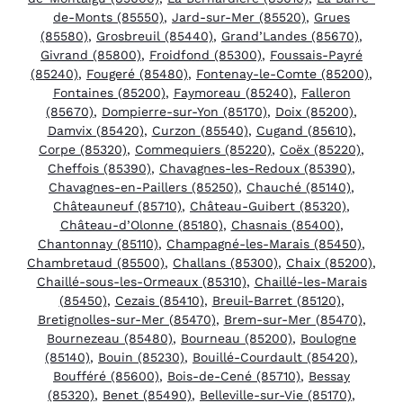
de-Monts (85550)
,
Jard-sur-Mer (85520)
,
Grues
(85580)
,
Grosbreuil (85440)
,
Grand’Landes (85670)
,
Givrand (85800)
,
Froidfond (85300)
,
Foussais-Payré
(85240)
,
Fougeré (85480)
,
Fontenay-le-Comte (85200)
,
Fontaines (85200)
,
Faymoreau (85240)
,
Falleron
(85670)
,
Dompierre-sur-Yon (85170)
,
Doix (85200)
,
Damvix (85420)
,
Curzon (85540)
,
Cugand (85610)
,
Corpe (85320)
,
Commequiers (85220)
,
Coëx (85220)
,
Cheffois (85390)
,
Chavagnes-les-Redoux (85390)
,
Chavagnes-en-Paillers (85250)
,
Chauché (85140)
,
Châteauneuf (85710)
,
Château-Guibert (85320)
,
Château-d’Olonne (85180)
,
Chasnais (85400)
,
Chantonnay (85110)
,
Champagné-les-Marais (85450)
,
Chambretaud (85500)
,
Challans (85300)
,
Chaix (85200)
,
Chaillé-sous-les-Ormeaux (85310)
,
Chaillé-les-Marais
(85450)
,
Cezais (85410)
,
Breuil-Barret (85120)
,
Bretignolles-sur-Mer (85470)
,
Brem-sur-Mer (85470)
,
Bournezeau (85480)
,
Bourneau (85200)
,
Boulogne
(85140)
,
Bouin (85230)
,
Bouillé-Courdault (85420)
,
Boufféré (85600)
,
Bois-de-Cené (85710)
,
Bessay
(85320)
,
Benet (85490)
,
Belleville-sur-Vie (85170)
,