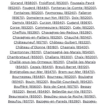
Givrand (85800)
,
Froidfond (85300)
,
Foussais-Payré
(85240)
,
Fougeré (85480)
,
Fontenay-le-Comte (85200)
,
Fontaines (85200)
,
Faymoreau (85240)
,
Falleron
(85670)
,
Dompierre-sur-Yon (85170)
,
Doix (85200)
,
Damvix (85420)
,
Curzon (85540)
,
Cugand (85610)
,
Corpe (85320)
,
Commequiers (85220)
,
Coëx (85220)
,
Cheffois (85390)
,
Chavagnes-les-Redoux (85390)
,
Chavagnes-en-Paillers (85250)
,
Chauché (85140)
,
Châteauneuf (85710)
,
Château-Guibert (85320)
,
Château-d’Olonne (85180)
,
Chasnais (85400)
,
Chantonnay (85110)
,
Champagné-les-Marais (85450)
,
Chambretaud (85500)
,
Challans (85300)
,
Chaix (85200)
,
Chaillé-sous-les-Ormeaux (85310)
,
Chaillé-les-Marais
(85450)
,
Cezais (85410)
,
Breuil-Barret (85120)
,
Bretignolles-sur-Mer (85470)
,
Brem-sur-Mer (85470)
,
Bournezeau (85480)
,
Bourneau (85200)
,
Boulogne
(85140)
,
Bouin (85230)
,
Bouillé-Courdault (85420)
,
Boufféré (85600)
,
Bois-de-Cené (85710)
,
Bessay
(85320)
,
Benet (85490)
,
Belleville-sur-Vie (85170)
,
Beaurepaire (85500)
,
Beaulieu-sous-la-Roche (85190)
,
Beaufou (85170)
,
Bazoges-en-Pareds (85390)
,
Bazoges-