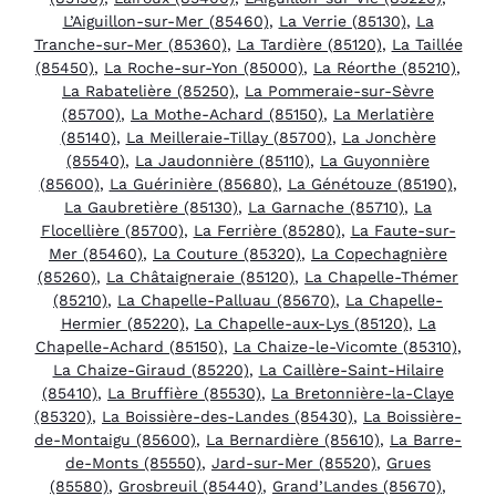
L’Aiguillon-sur-Mer (85460)
,
La Verrie (85130)
,
La
Tranche-sur-Mer (85360)
,
La Tardière (85120)
,
La Taillée
(85450)
,
La Roche-sur-Yon (85000)
,
La Réorthe (85210)
,
La Rabatelière (85250)
,
La Pommeraie-sur-Sèvre
(85700)
,
La Mothe-Achard (85150)
,
La Merlatière
(85140)
,
La Meilleraie-Tillay (85700)
,
La Jonchère
(85540)
,
La Jaudonnière (85110)
,
La Guyonnière
(85600)
,
La Guérinière (85680)
,
La Génétouze (85190)
,
La Gaubretière (85130)
,
La Garnache (85710)
,
La
Flocellière (85700)
,
La Ferrière (85280)
,
La Faute-sur-
Mer (85460)
,
La Couture (85320)
,
La Copechagnière
(85260)
,
La Châtaigneraie (85120)
,
La Chapelle-Thémer
(85210)
,
La Chapelle-Palluau (85670)
,
La Chapelle-
Hermier (85220)
,
La Chapelle-aux-Lys (85120)
,
La
Chapelle-Achard (85150)
,
La Chaize-le-Vicomte (85310)
,
La Chaize-Giraud (85220)
,
La Caillère-Saint-Hilaire
(85410)
,
La Bruffière (85530)
,
La Bretonnière-la-Claye
(85320)
,
La Boissière-des-Landes (85430)
,
La Boissière-
de-Montaigu (85600)
,
La Bernardière (85610)
,
La Barre-
de-Monts (85550)
,
Jard-sur-Mer (85520)
,
Grues
(85580)
,
Grosbreuil (85440)
,
Grand’Landes (85670)
,