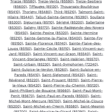
Triaize (85580)
,
Treize-Vents (85590)
,
Treize-Septiers
(85600)
,
Tiffauges (85130)
,
Thouarsais-Bouildroux
(85410)
,
Thorigny (85480)
,
Thiré (85210)
,
Talmont-Saint-
Hilaire (85440)
,
Tallud-Sainte-Gemme (85390)
,
Soullans
(85300)
,
Sigournais (85110)
,
Sérigné (85200)
,
Sallertaine
(85300)
,
Saligny (85170)
,
Sainte-Radégonde-des-Noyers
(85450)
,
Sainte-Pexine (85320)
,
Sainte-Hermine
(85210)
,
Sainte-Gemme-la-Plaine (85400)
,
Sainte-Foy
(85150)
,
Sainte-Florence (85140)
,
Sainte-Flaive-des-
Loups (85150)
,
Sainte-Cécile (85110)
,
Saint-Vincent-sur-
Jard (85520)
,
Saint-Vincent-sur-Graon (85540)
,
Saint-
Vincent-Sterlanges (85110)
,
Saint-Valérien (85570)
,
Saint-Urbain (85230)
,
Saint-Symphorien (72240)
,
Saint-Sulpice-le-Verdon (85260)
,
Saint-Sulpice-en-
Pareds (85410)
,
Saint-Sigismond (85420)
,
Saint-
Révérend (85220)
,
Saint-Prouant (85110)
,
Saint-Pierre-
le-Vieux (85420)
,
Saint-Pierre-du-Chemin (85120)
,
Saint-Philbert-de-Bouaine (85660)
,
Saint-Paul-Mont-
Penit (85670)
,
Saint-Paul-en-Pareds (85500)
,
Saint-
Michel-Mont-Mercure (85700)
,
Saint-Michel-le-Cloucq
(85200)
,
Saint-Michel-en-l’Herm (85580)
,
Saint-Mesmin
(85700)
,
Saint-Maurice-le-Girard (85390)
,
Saint-