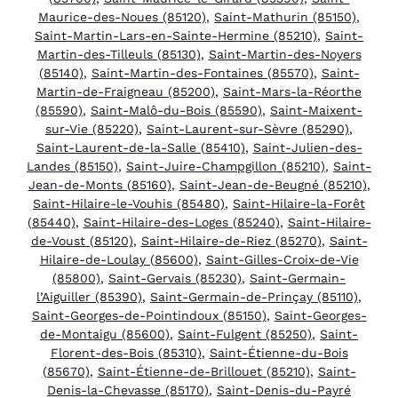
Maurice-des-Noues (85120)
,
Saint-Mathurin (85150)
,
Saint-Martin-Lars-en-Sainte-Hermine (85210)
,
Saint-
Martin-des-Tilleuls (85130)
,
Saint-Martin-des-Noyers
(85140)
,
Saint-Martin-des-Fontaines (85570)
,
Saint-
Martin-de-Fraigneau (85200)
,
Saint-Mars-la-Réorthe
(85590)
,
Saint-Malô-du-Bois (85590)
,
Saint-Maixent-
sur-Vie (85220)
,
Saint-Laurent-sur-Sèvre (85290)
,
Saint-Laurent-de-la-Salle (85410)
,
Saint-Julien-des-
Landes (85150)
,
Saint-Juire-Champgillon (85210)
,
Saint-
Jean-de-Monts (85160)
,
Saint-Jean-de-Beugné (85210)
,
Saint-Hilaire-le-Vouhis (85480)
,
Saint-Hilaire-la-Forêt
(85440)
,
Saint-Hilaire-des-Loges (85240)
,
Saint-Hilaire-
de-Voust (85120)
,
Saint-Hilaire-de-Riez (85270)
,
Saint-
Hilaire-de-Loulay (85600)
,
Saint-Gilles-Croix-de-Vie
(85800)
,
Saint-Gervais (85230)
,
Saint-Germain-
l’Aiguiller (85390)
,
Saint-Germain-de-Prinçay (85110)
,
Saint-Georges-de-Pointindoux (85150)
,
Saint-Georges-
de-Montaigu (85600)
,
Saint-Fulgent (85250)
,
Saint-
Florent-des-Bois (85310)
,
Saint-Étienne-du-Bois
(85670)
,
Saint-Étienne-de-Brillouet (85210)
,
Saint-
Denis-la-Chevasse (85170)
,
Saint-Denis-du-Payré