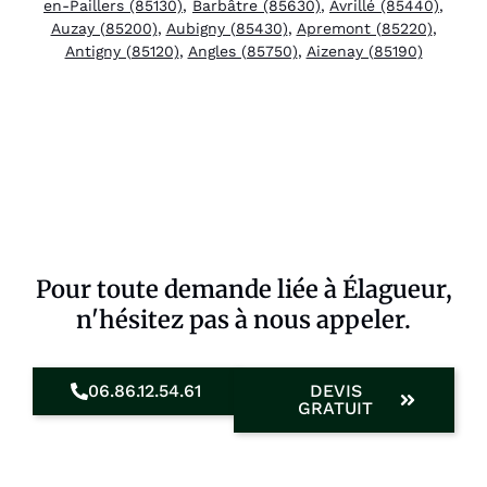
en-Paillers (85130)
,
Barbâtre (85630)
,
Avrillé (85440)
,
Auzay (85200)
,
Aubigny (85430)
,
Apremont (85220)
,
Antigny (85120)
,
Angles (85750)
,
Aizenay (85190)
Pour toute demande liée à Élagueur,
n'hésitez pas à nous appeler.
06.86.12.54.61
DEVIS
GRATUIT