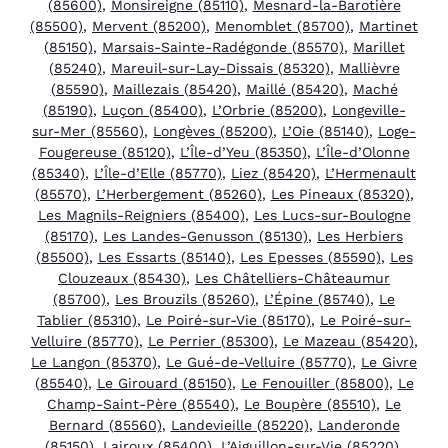
(85600)
,
Monsireigne (85110)
,
Mesnard-la-Barotière
(85500)
,
Mervent (85200)
,
Menomblet (85700)
,
Martinet
(85150)
,
Marsais-Sainte-Radégonde (85570)
,
Marillet
(85240)
,
Mareuil-sur-Lay-Dissais (85320)
,
Mallièvre
(85590)
,
Maillezais (85420)
,
Maillé (85420)
,
Maché
(85190)
,
Luçon (85400)
,
L’Orbrie (85200)
,
Longeville-
sur-Mer (85560)
,
Longèves (85200)
,
L’Oie (85140)
,
Loge-
Fougereuse (85120)
,
L’Île-d’Yeu (85350)
,
L’Île-d’Olonne
(85340)
,
L’Île-d’Elle (85770)
,
Liez (85420)
,
L’Hermenault
(85570)
,
L’Herbergement (85260)
,
Les Pineaux (85320)
,
Les Magnils-Reigniers (85400)
,
Les Lucs-sur-Boulogne
(85170)
,
Les Landes-Genusson (85130)
,
Les Herbiers
(85500)
,
Les Essarts (85140)
,
Les Epesses (85590)
,
Les
Clouzeaux (85430)
,
Les Châtelliers-Châteaumur
(85700)
,
Les Brouzils (85260)
,
L’Épine (85740)
,
Le
Tablier (85310)
,
Le Poiré-sur-Vie (85170)
,
Le Poiré-sur-
Velluire (85770)
,
Le Perrier (85300)
,
Le Mazeau (85420)
,
Le Langon (85370)
,
Le Gué-de-Velluire (85770)
,
Le Givre
(85540)
,
Le Girouard (85150)
,
Le Fenouiller (85800)
,
Le
Champ-Saint-Père (85540)
,
Le Boupère (85510)
,
Le
Bernard (85560)
,
Landevieille (85220)
,
Landeronde
(85150)
,
Lairoux (85400)
,
L’Aiguillon-sur-Vie (85220)
,