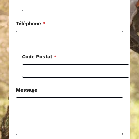
a
i
l
Téléphone
*
Code Postal
*
Message