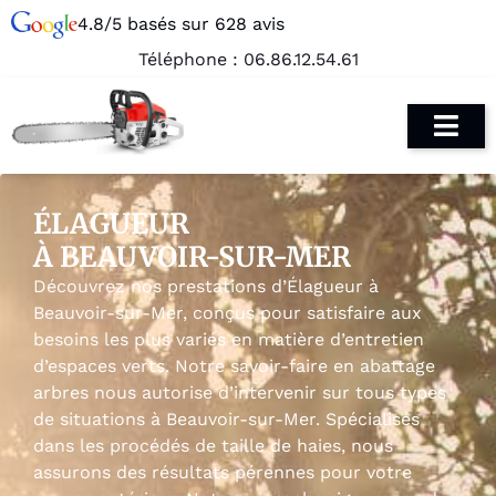
4.8/5 basés sur 628 avis
Téléphone :
06.86.12.54.61
ÉLAGUEUR
À BEAUVOIR-SUR-MER
Découvrez nos prestations d’Élagueur à
Beauvoir-sur-Mer, conçus pour satisfaire aux
besoins les plus variés en matière d’entretien
d’espaces verts. Notre savoir-faire en abattage
arbres nous autorise d’intervenir sur tous types
de situations à Beauvoir-sur-Mer. Spécialisés
dans les procédés de taille de haies, nous
assurons des résultats pérennes pour votre