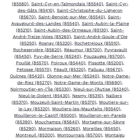
(85580)
,
Saint-Cyr-en-Talmondais (85540)
,
Saint-Cyr-
des-Gâts (85410)
,
Saint-Christophe-du-Ligneron
(85670)
,
Saint-Benoist-sur-Mer (85540)
,
Saint-
Avaugourd-des-Landes (85540)
,
Saint-Aubin-la-Plaine
(85210)
,
Saint-Aubin-des-Ormeaux (85130)
,
Saint-
André-Treize-Voies (85260)
,
Saint-André-Goule-d’Oie
(85250)
,
Rosnay (85320)
,
Rochetrejoux (85510)
,
Rocheservière (85620)
,
Réaumur (85700)
,
Puyravault
(85450)
,
Puy-de-Serre (85240)
,
Pouzauges (85700)
,
Pouillé (85570)
,
Poiroux (85440)
,
Pissotte (85200)
,
Petosse (85570)
,
Péault (85320)
,
Palluau (85670)
,
Oulmes (85420)
,
Olonne-sur-Mer (85340)
,
Notre-Dame-
de-Riez (85270)
,
Notre-Dame-de-Monts (85690)
,
Noirmoutier-en-l’Île (85330)
,
Nieul-sur-l’Autise (85240)
,
Nieul-le-Dolent (85430)
,
Nesmy (85310)
,
Nalliers
(85370)
,
Mouzeuil-Saint-Martin (85370)
,
Moutiers-sur-
le-Lay (85320)
,
Moutiers-les-Mauxfaits (85540)
,
Mouilleron-le-Captif (85000)
,
Mouilleron-en-Pareds
(85390)
,
Mouchamps (85640)
,
Mortagne-sur-Sèvre
(85290)
,
Mormaison (85260)
,
Moreilles (85450)
,
Montreuil (85200)
,
Montournais (85700)
,
Montaigu