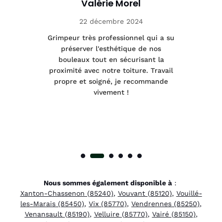
Valérie Morel
22 décembre 2024
tage
Grimpeur très professionnel qui a su
Int
préserver l'esthétique de nos
e et
bouleaux tout en sécurisant la
été
proximité avec notre toiture. Travail
p
 à
propre et soigné, je recommande
tra
vivement !
Nous sommes également disponible à
:
Xanton-Chassenon (85240)
,
Vouvant (85120)
,
Vouillé-
les-Marais (85450)
,
Vix (85770)
,
Vendrennes (85250)
,
Venansault (85190)
,
Velluire (85770)
,
Vairé (85150)
,