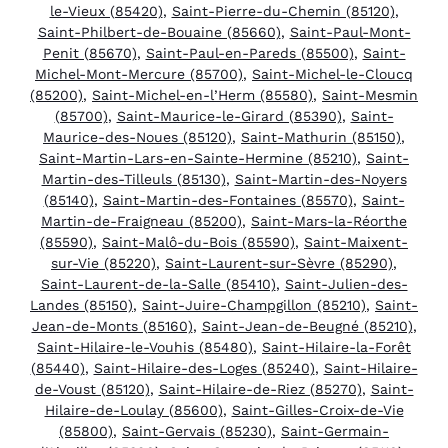
le-Vieux (85420)
,
Saint-Pierre-du-Chemin (85120)
,
Saint-Philbert-de-Bouaine (85660)
,
Saint-Paul-Mont-
Penit (85670)
,
Saint-Paul-en-Pareds (85500)
,
Saint-
Michel-Mont-Mercure (85700)
,
Saint-Michel-le-Cloucq
(85200)
,
Saint-Michel-en-l’Herm (85580)
,
Saint-Mesmin
(85700)
,
Saint-Maurice-le-Girard (85390)
,
Saint-
Maurice-des-Noues (85120)
,
Saint-Mathurin (85150)
,
Saint-Martin-Lars-en-Sainte-Hermine (85210)
,
Saint-
Martin-des-Tilleuls (85130)
,
Saint-Martin-des-Noyers
(85140)
,
Saint-Martin-des-Fontaines (85570)
,
Saint-
Martin-de-Fraigneau (85200)
,
Saint-Mars-la-Réorthe
(85590)
,
Saint-Malô-du-Bois (85590)
,
Saint-Maixent-
sur-Vie (85220)
,
Saint-Laurent-sur-Sèvre (85290)
,
Saint-Laurent-de-la-Salle (85410)
,
Saint-Julien-des-
Landes (85150)
,
Saint-Juire-Champgillon (85210)
,
Saint-
Jean-de-Monts (85160)
,
Saint-Jean-de-Beugné (85210)
,
Saint-Hilaire-le-Vouhis (85480)
,
Saint-Hilaire-la-Forêt
(85440)
,
Saint-Hilaire-des-Loges (85240)
,
Saint-Hilaire-
de-Voust (85120)
,
Saint-Hilaire-de-Riez (85270)
,
Saint-
Hilaire-de-Loulay (85600)
,
Saint-Gilles-Croix-de-Vie
(85800)
,
Saint-Gervais (85230)
,
Saint-Germain-