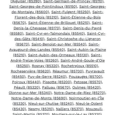
l’Aiguiller (85390)
,
Saint-Germain-de-Prinçay (85110)
,
Saint-Georges-de-Pointindoux (85150)
,
Saint-Georges-
de-Montaigu (85600)
,
Saint-Fulgent (85250)
,
Saint-
Florent-des-Bois (85310)
,
Saint-Étienne-du-Bois
(85670)
,
Saint-Étienne-de-Brillouet (85210)
,
Saint-
Denis-la-Chevasse (85170)
,
Saint-Denis-du-Payré
(85580)
,
Saint-Cyr-en-Talmondais (85540)
,
Saint-Cyr-
des-Gâts (85410)
,
Saint-Christophe-du-Ligneron
(85670)
,
Saint-Benoist-sur-Mer (85540)
,
Saint-
Avaugourd-des-Landes (85540)
,
Saint-Aubin-la-Plaine
(85210)
,
Saint-Aubin-des-Ormeaux (85130)
,
Saint-
André-Treize-Voies (85260)
,
Saint-André-Goule-d’Oie
(85250)
,
Rosnay (85320)
,
Rochetrejoux (85510)
,
Rocheservière (85620)
,
Réaumur (85700)
,
Puyravault
(85450)
,
Puy-de-Serre (85240)
,
Pouzauges (85700)
,
Poiroux (85440)
,
Pissotte (85200)
,
Petosse (85570)
,
Péault (85320)
,
Palluau (85670)
,
Oulmes (85420)
,
Olonne-sur-Mer (85340)
,
Notre-Dame-de-Riez (85270)
,
Notre-Dame-de-Monts (85690)
,
Noirmoutier-en-l’Île
(85330)
,
Nieul-sur-l’Autise (85240)
,
Nieul-le-Dolent
(85430)
,
Nesmy (85310)
,
Nalliers (85370)
,
Mouzeuil-
Saint-Martin (85370)
,
Moutiers-sur-le-Lay (85320)
,