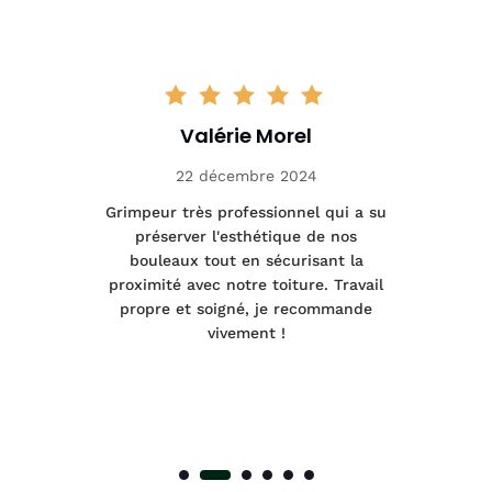
Valérie Morel
22 décembre 2024
tage
Grimpeur très professionnel qui a su
Int
préserver l'esthétique de nos
e et
bouleaux tout en sécurisant la
été
proximité avec notre toiture. Travail
p
 à
propre et soigné, je recommande
tra
vivement !