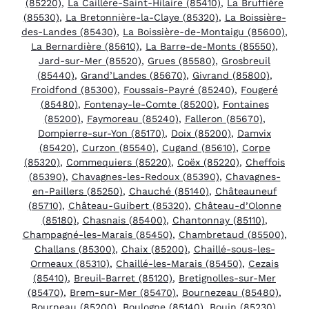
(85220)
,
La Caillère-Saint-Hilaire (85410)
,
La Bruffière
(85530)
,
La Bretonnière-la-Claye (85320)
,
La Boissière-
des-Landes (85430)
,
La Boissière-de-Montaigu (85600)
,
La Bernardière (85610)
,
La Barre-de-Monts (85550)
,
Jard-sur-Mer (85520)
,
Grues (85580)
,
Grosbreuil
(85440)
,
Grand’Landes (85670)
,
Givrand (85800)
,
Froidfond (85300)
,
Foussais-Payré (85240)
,
Fougeré
(85480)
,
Fontenay-le-Comte (85200)
,
Fontaines
(85200)
,
Faymoreau (85240)
,
Falleron (85670)
,
Dompierre-sur-Yon (85170)
,
Doix (85200)
,
Damvix
(85420)
,
Curzon (85540)
,
Cugand (85610)
,
Corpe
(85320)
,
Commequiers (85220)
,
Coëx (85220)
,
Cheffois
(85390)
,
Chavagnes-les-Redoux (85390)
,
Chavagnes-
en-Paillers (85250)
,
Chauché (85140)
,
Châteauneuf
(85710)
,
Château-Guibert (85320)
,
Château-d’Olonne
(85180)
,
Chasnais (85400)
,
Chantonnay (85110)
,
Champagné-les-Marais (85450)
,
Chambretaud (85500)
,
Challans (85300)
,
Chaix (85200)
,
Chaillé-sous-les-
Ormeaux (85310)
,
Chaillé-les-Marais (85450)
,
Cezais
(85410)
,
Breuil-Barret (85120)
,
Bretignolles-sur-Mer
(85470)
,
Brem-sur-Mer (85470)
,
Bournezeau (85480)
,
Bourneau (85200)
,
Boulogne (85140)
,
Bouin (85230)
,