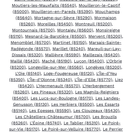
Moutiers-les-Mauxfaits (85540)
,
Mouilleron-le-Captif
(85000)
,
Mouilleron-en-Pareds (85390)
,
Mouchamps
(85640)
,
Mortagne-sur-Sèvre (85290)
,
Mormaison
(85260)
,
Moreilles (85450)
,
Montreuil (85200)
,
Montournais (85700)
,
Montaigu (85600)
,
Monsireigne
(85110)
,
Mesnard-la-Barotière (85500)
,
Mervent (85200)
,
Menomblet (85700)
,
Martinet (85150)
,
Marsais-Sainte-
Radégonde (85570)
,
Marillet (85240)
,
Mareuil-sur-Lay-
Dissais (85320)
,
Mallièvre (85590)
,
Maillezais (85420)
,
Maillé (85420)
,
Maché (85190)
,
Luçon (85400)
,
L’Orbrie
(85200)
,
Longeville-sur-Mer (85560)
,
Longèves (85200)
,
L’Oie (85140)
,
Loge-Fougereuse (85120)
,
L’Île-d’Yeu
(85350)
,
L’Île-d’Olonne (85340)
,
L’Île-d’Elle (85770)
,
Liez
(85420)
,
L’Hermenault (85570)
,
L’Herbergement
(85260)
,
Les Pineaux (85320)
,
Les Magnils-Reigniers
(85400)
,
Les Lucs-sur-Boulogne (85170)
,
Les Landes-
Genusson (85130)
,
Les Herbiers (85500)
,
Les Essarts
(85140)
,
Les Epesses (85590)
,
Les Clouzeaux (85430)
,
Les Châtelliers-Châteaumur (85700)
,
Les Brouzils
(85260)
,
L’Épine (85740)
,
Le Tablier (85310)
,
Le Poiré-
sur-Vie (85170)
,
Le Poiré-sur-Velluire (85770)
,
Le Perrier