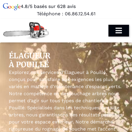
4.8/5 basés sur 628 avis
Téléphone :
06.86.12.54.61
ÉLAGUEUR
À POUILLÉ
Explorez nos services d’Élagueur à Pouillé,
conçus pour satisfaire aux exigences les plus
variés en matière d’maintenance d’espaces verts.
Notre compétence en dessouchage arbres nous
permet d’agir sur tous types de chantiers à
Pouillé. Spécialisés dans les techniques de taille
arbres, nous garantissons des résultats pérennes
pour votre espace extérieur. Notre démarche
rigoureuse du rognage de souche met l’accent