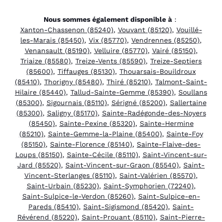
Nous sommes également disponible à
:
Xanton-Chassenon (85240)
,
Vouvant (85120)
,
Vouillé-
les-Marais (85450)
,
Vix (85770)
,
Vendrennes (85250)
,
Venansault (85190)
,
Velluire (85770)
,
Vairé (85150)
,
Triaize (85580)
,
Treize-Vents (85590)
,
Treize-Septiers
(85600)
,
Tiffauges (85130)
,
Thouarsais-Bouildroux
(85410)
,
Thorigny (85480)
,
Thiré (85210)
,
Talmont-Saint-
Hilaire (85440)
,
Tallud-Sainte-Gemme (85390)
,
Soullans
(85300)
,
Sigournais (85110)
,
Sérigné (85200)
,
Sallertaine
(85300)
,
Saligny (85170)
,
Sainte-Radégonde-des-Noyers
(85450)
,
Sainte-Pexine (85320)
,
Sainte-Hermine
(85210)
,
Sainte-Gemme-la-Plaine (85400)
,
Sainte-Foy
(85150)
,
Sainte-Florence (85140)
,
Sainte-Flaive-des-
Loups (85150)
,
Sainte-Cécile (85110)
,
Saint-Vincent-sur-
Jard (85520)
,
Saint-Vincent-sur-Graon (85540)
,
Saint-
Vincent-Sterlanges (85110)
,
Saint-Valérien (85570)
,
Saint-Urbain (85230)
,
Saint-Symphorien (72240)
,
Saint-Sulpice-le-Verdon (85260)
,
Saint-Sulpice-en-
Pareds (85410)
,
Saint-Sigismond (85420)
,
Saint-
Révérend (85220)
,
Saint-Prouant (85110)
,
Saint-Pierre-