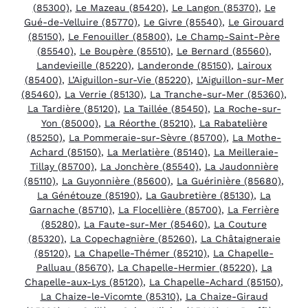
(85300)
,
Le Mazeau (85420)
,
Le Langon (85370)
,
Le
Gué-de-Velluire (85770)
,
Le Givre (85540)
,
Le Girouard
(85150)
,
Le Fenouiller (85800)
,
Le Champ-Saint-Père
(85540)
,
Le Boupère (85510)
,
Le Bernard (85560)
,
Landevieille (85220)
,
Landeronde (85150)
,
Lairoux
(85400)
,
L’Aiguillon-sur-Vie (85220)
,
L’Aiguillon-sur-Mer
(85460)
,
La Verrie (85130)
,
La Tranche-sur-Mer (85360)
,
La Tardière (85120)
,
La Taillée (85450)
,
La Roche-sur-
Yon (85000)
,
La Réorthe (85210)
,
La Rabatelière
(85250)
,
La Pommeraie-sur-Sèvre (85700)
,
La Mothe-
Achard (85150)
,
La Merlatière (85140)
,
La Meilleraie-
Tillay (85700)
,
La Jonchère (85540)
,
La Jaudonnière
(85110)
,
La Guyonnière (85600)
,
La Guérinière (85680)
,
La Génétouze (85190)
,
La Gaubretière (85130)
,
La
Garnache (85710)
,
La Flocellière (85700)
,
La Ferrière
(85280)
,
La Faute-sur-Mer (85460)
,
La Couture
(85320)
,
La Copechagnière (85260)
,
La Châtaigneraie
(85120)
,
La Chapelle-Thémer (85210)
,
La Chapelle-
Palluau (85670)
,
La Chapelle-Hermier (85220)
,
La
Chapelle-aux-Lys (85120)
,
La Chapelle-Achard (85150)
,
La Chaize-le-Vicomte (85310)
,
La Chaize-Giraud