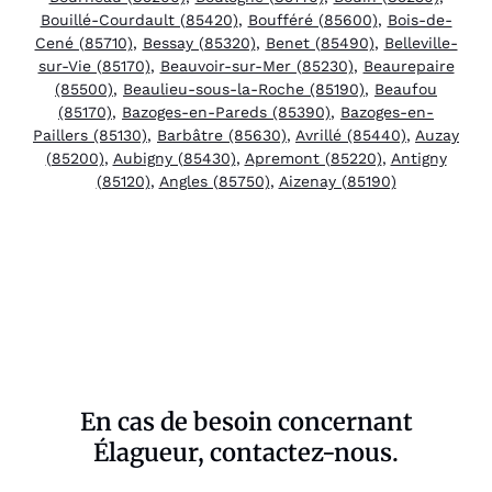
Bouillé-Courdault (85420)
,
Boufféré (85600)
,
Bois-de-
Cené (85710)
,
Bessay (85320)
,
Benet (85490)
,
Belleville-
sur-Vie (85170)
,
Beauvoir-sur-Mer (85230)
,
Beaurepaire
(85500)
,
Beaulieu-sous-la-Roche (85190)
,
Beaufou
(85170)
,
Bazoges-en-Pareds (85390)
,
Bazoges-en-
Paillers (85130)
,
Barbâtre (85630)
,
Avrillé (85440)
,
Auzay
(85200)
,
Aubigny (85430)
,
Apremont (85220)
,
Antigny
(85120)
,
Angles (85750)
,
Aizenay (85190)
En cas de besoin concernant
Élagueur, contactez-nous.