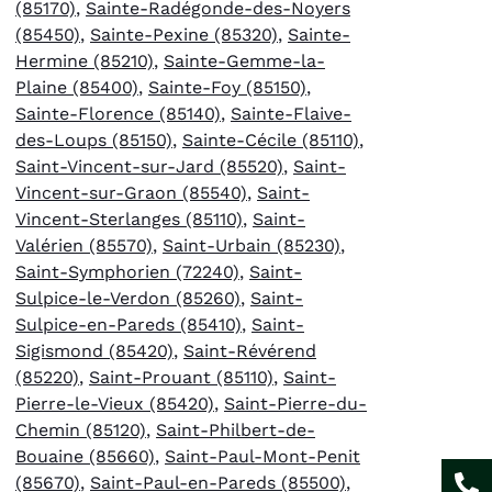
(85170)
,
Sainte-Radégonde-des-Noyers
(85450)
,
Sainte-Pexine (85320)
,
Sainte-
Hermine (85210)
,
Sainte-Gemme-la-
Plaine (85400)
,
Sainte-Foy (85150)
,
Sainte-Florence (85140)
,
Sainte-Flaive-
des-Loups (85150)
,
Sainte-Cécile (85110)
,
Saint-Vincent-sur-Jard (85520)
,
Saint-
Vincent-sur-Graon (85540)
,
Saint-
Vincent-Sterlanges (85110)
,
Saint-
Valérien (85570)
,
Saint-Urbain (85230)
,
Saint-Symphorien (72240)
,
Saint-
Sulpice-le-Verdon (85260)
,
Saint-
Sulpice-en-Pareds (85410)
,
Saint-
Sigismond (85420)
,
Saint-Révérend
(85220)
,
Saint-Prouant (85110)
,
Saint-
Pierre-le-Vieux (85420)
,
Saint-Pierre-du-
Chemin (85120)
,
Saint-Philbert-de-
Bouaine (85660)
,
Saint-Paul-Mont-Penit
(85670)
,
Saint-Paul-en-Pareds (85500)
,