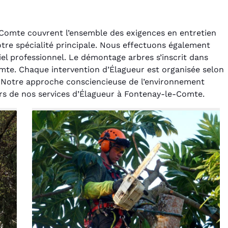
Comte couvrent l’ensemble des exigences en entretien
otre spécialité principale. Nous effectuons également
iel professionnel. Le démontage arbres s’inscrit dans
mte. Chaque intervention d’Élagueur est organisée selon
e. Notre approche consciencieuse de l’environnement
rélie Bonnet
Laurent Perrin
 lors de nos services d’Élagueur à Fontenay-le-Comte.
21 juin 2024
14 décembre 2024
ice de terrassement
Excellente prestation pour
din à Var était
l'abattage délicat d'un sapin
ionnel. L'équipe a
entre deux maisons.
é de manière efficace
Technicité irréprochable et
ssionnelle, laissant
sécurité assurée. Le
ardin impeccable et
chantier a été laissé propre.
our notre nouveau
Je n'hésiterai pas à vous
t d'aménagement
recontacter.
paysager.