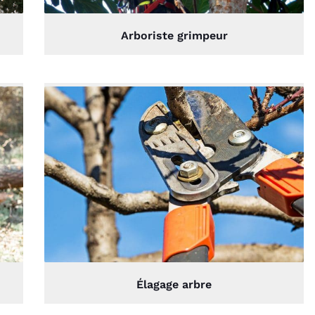
Arboriste grimpeur
Élagage arbre