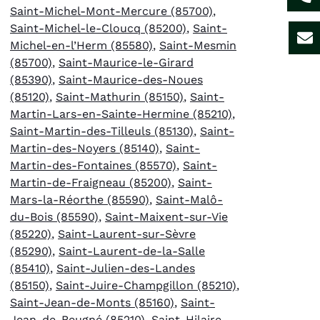
Saint-Michel-Mont-Mercure (85700)
,
Saint-Michel-le-Cloucq (85200)
,
Saint-
Michel-en-l’Herm (85580)
,
Saint-Mesmin
(85700)
,
Saint-Maurice-le-Girard
(85390)
,
Saint-Maurice-des-Noues
(85120)
,
Saint-Mathurin (85150)
,
Saint-
Martin-Lars-en-Sainte-Hermine (85210)
,
Saint-Martin-des-Tilleuls (85130)
,
Saint-
Martin-des-Noyers (85140)
,
Saint-
Martin-des-Fontaines (85570)
,
Saint-
Martin-de-Fraigneau (85200)
,
Saint-
Mars-la-Réorthe (85590)
,
Saint-Malô-
du-Bois (85590)
,
Saint-Maixent-sur-Vie
(85220)
,
Saint-Laurent-sur-Sèvre
(85290)
,
Saint-Laurent-de-la-Salle
(85410)
,
Saint-Julien-des-Landes
(85150)
,
Saint-Juire-Champgillon (85210)
,
Saint-Jean-de-Monts (85160)
,
Saint-
Jean-de-Beugné (85210)
,
Saint-Hilaire-