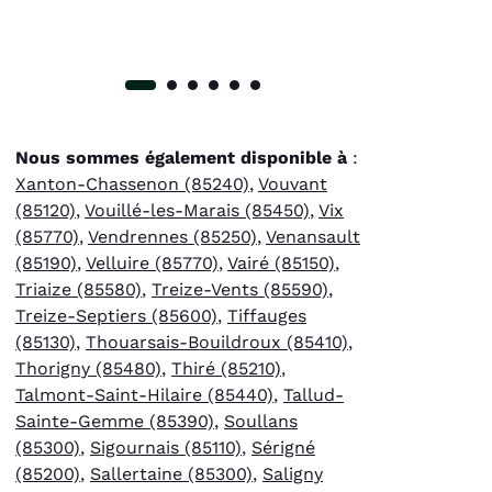
Nous sommes également disponible à
:
Xanton-Chassenon (85240)
,
Vouvant
(85120)
,
Vouillé-les-Marais (85450)
,
Vix
(85770)
,
Vendrennes (85250)
,
Venansault
(85190)
,
Velluire (85770)
,
Vairé (85150)
,
Triaize (85580)
,
Treize-Vents (85590)
,
Treize-Septiers (85600)
,
Tiffauges
(85130)
,
Thouarsais-Bouildroux (85410)
,
Thorigny (85480)
,
Thiré (85210)
,
Talmont-Saint-Hilaire (85440)
,
Tallud-
Sainte-Gemme (85390)
,
Soullans
(85300)
,
Sigournais (85110)
,
Sérigné
(85200)
,
Sallertaine (85300)
,
Saligny