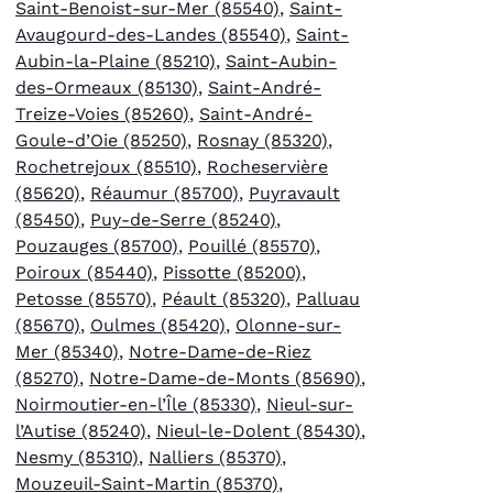
Saint-Benoist-sur-Mer (85540)
,
Saint-
Avaugourd-des-Landes (85540)
,
Saint-
Aubin-la-Plaine (85210)
,
Saint-Aubin-
des-Ormeaux (85130)
,
Saint-André-
Treize-Voies (85260)
,
Saint-André-
Goule-d’Oie (85250)
,
Rosnay (85320)
,
Rochetrejoux (85510)
,
Rocheservière
(85620)
,
Réaumur (85700)
,
Puyravault
(85450)
,
Puy-de-Serre (85240)
,
Pouzauges (85700)
,
Pouillé (85570)
,
Poiroux (85440)
,
Pissotte (85200)
,
Petosse (85570)
,
Péault (85320)
,
Palluau
(85670)
,
Oulmes (85420)
,
Olonne-sur-
Mer (85340)
,
Notre-Dame-de-Riez
(85270)
,
Notre-Dame-de-Monts (85690)
,
Noirmoutier-en-l’Île (85330)
,
Nieul-sur-
l’Autise (85240)
,
Nieul-le-Dolent (85430)
,
Nesmy (85310)
,
Nalliers (85370)
,
Mouzeuil-Saint-Martin (85370)
,