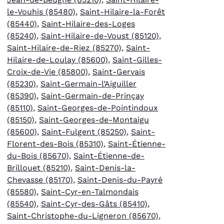
le-Vouhis (85480)
,
Saint-Hilaire-la-Forêt
(85440)
,
Saint-Hilaire-des-Loges
(85240)
,
Saint-Hilaire-de-Voust (85120)
,
Saint-Hilaire-de-Riez (85270)
,
Saint-
Hilaire-de-Loulay (85600)
,
Saint-Gilles-
Croix-de-Vie (85800)
,
Saint-Gervais
(85230)
,
Saint-Germain-l’Aiguiller
(85390)
,
Saint-Germain-de-Prinçay
(85110)
,
Saint-Georges-de-Pointindoux
(85150)
,
Saint-Georges-de-Montaigu
(85600)
,
Saint-Fulgent (85250)
,
Saint-
Florent-des-Bois (85310)
,
Saint-Étienne-
du-Bois (85670)
,
Saint-Étienne-de-
Brillouet (85210)
,
Saint-Denis-la-
Chevasse (85170)
,
Saint-Denis-du-Payré
(85580)
,
Saint-Cyr-en-Talmondais
(85540)
,
Saint-Cyr-des-Gâts (85410)
,
Saint-Christophe-du-Ligneron (85670)
,