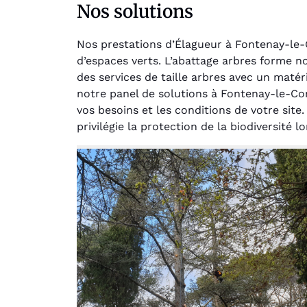
Nos solutions
Nos prestations d’Élagueur à Fontenay-le-
d’espaces verts. L’abattage arbres forme n
des services de taille arbres avec un matér
notre panel de solutions à Fontenay-le-Co
vos besoins et les conditions de votre sit
Au
privilégie la protection de la biodiversité
Le serv
jar
except
travaill
et profe
notre j
prêt p
proje