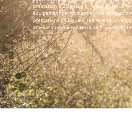
prestation d’Élagueur à Fontenay-le-Comte
équipement performant et une équipe com
prestations d’Élagueur représente un enga
amélioration de vos terrains à Fontenay-l