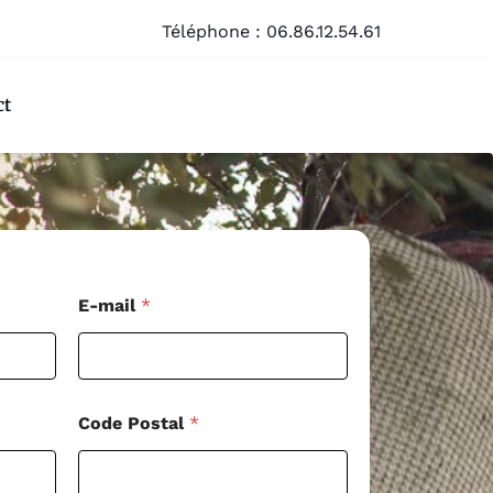
Téléphone :
06.86.12.54.61
ct
E-mail
*
Code Postal
*