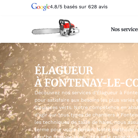
4.8/5 basés sur 628 avis
Nos service
ÉLAGUEUR
À FONTENAY-LE-C
Découvrez nos services d’Élagueur à Font
pour satisfaire aux besoins les plus variés 
d’espaces verts. Notre compétence en aba
d’agir sur tous types de chantiers à Font
les techniques de taille de haies, nous ass
terme pour votre terrain. Notre méthode
souche favorise la sécurité et le respect 