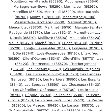
Mouilleron-en-Pareds (85390)
,
Mouchamps (85640)
,
Mortagne-sur-Sèvre (85290)
,
Mormaison (85260)
,
Moreilles (85450)
,
Montreuil (85200)
,
Montournais
(85700)
,
Montaigu (85600)
,
Monsireigne (85110)
,
Mesnard-la-Barotière (85500)
,
Mervent (85200)
,
Menomblet (85700)
,
Martinet (85150)
,
Marsais-Sainte-
Radégonde (85570)
,
Marillet (85240)
,
Mareuil-sur-Lay-
Dissais (85320)
,
Mallièvre (85590)
,
Maillezais (85420)
,
Maillé (85420)
,
Maché (85190)
,
Luçon (85400)
,
L’Orbrie
(85200)
,
Longeville-sur-Mer (85560)
,
Longèves (85200)
,
L’Oie (85140)
,
Loge-Fougereuse (85120)
,
L’Île-d’Yeu
(85350)
,
L’Île-d’Olonne (85340)
,
L’Île-d’Elle (85770)
,
Liez
(85420)
,
L’Hermenault (85570)
,
L’Herbergement
(85260)
,
Les Pineaux (85320)
,
Les Magnils-Reigniers
(85400)
,
Les Lucs-sur-Boulogne (85170)
,
Les Landes-
Genusson (85130)
,
Les Herbiers (85500)
,
Les Essarts
(85140)
,
Les Epesses (85590)
,
Les Clouzeaux (85430)
,
Les Châtelliers-Châteaumur (85700)
,
Les Brouzils
(85260)
,
L’Épine (85740)
,
Le Tablier (85310)
,
Le Poiré-
sur-Vie (85170)
,
Le Poiré-sur-Velluire (85770)
,
Le Perrier
(85300)
,
Le Mazeau (85420)
,
Le Langon (85370)
,
Le
Gué-de-Velluire (85770)
,
Le Givre (85540)
,
Le Girouard