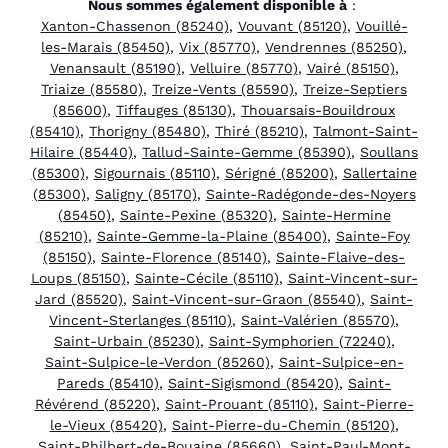
Nous sommes également disponible à
:
Xanton-Chassenon (85240)
,
Vouvant (85120)
,
Vouillé-
les-Marais (85450)
,
Vix (85770)
,
Vendrennes (85250)
,
Venansault (85190)
,
Velluire (85770)
,
Vairé (85150)
,
Triaize (85580)
,
Treize-Vents (85590)
,
Treize-Septiers
(85600)
,
Tiffauges (85130)
,
Thouarsais-Bouildroux
(85410)
,
Thorigny (85480)
,
Thiré (85210)
,
Talmont-Saint-
Hilaire (85440)
,
Tallud-Sainte-Gemme (85390)
,
Soullans
(85300)
,
Sigournais (85110)
,
Sérigné (85200)
,
Sallertaine
(85300)
,
Saligny (85170)
,
Sainte-Radégonde-des-Noyers
(85450)
,
Sainte-Pexine (85320)
,
Sainte-Hermine
(85210)
,
Sainte-Gemme-la-Plaine (85400)
,
Sainte-Foy
(85150)
,
Sainte-Florence (85140)
,
Sainte-Flaive-des-
Loups (85150)
,
Sainte-Cécile (85110)
,
Saint-Vincent-sur-
Jard (85520)
,
Saint-Vincent-sur-Graon (85540)
,
Saint-
Vincent-Sterlanges (85110)
,
Saint-Valérien (85570)
,
Saint-Urbain (85230)
,
Saint-Symphorien (72240)
,
Saint-Sulpice-le-Verdon (85260)
,
Saint-Sulpice-en-
Pareds (85410)
,
Saint-Sigismond (85420)
,
Saint-
Révérend (85220)
,
Saint-Prouant (85110)
,
Saint-Pierre-
le-Vieux (85420)
,
Saint-Pierre-du-Chemin (85120)
,
Saint-Philbert-de-Bouaine (85660)
,
Saint-Paul-Mont-