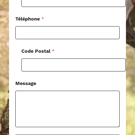
e
E
-
m
Téléphone
*
a
i
l
Code Postal
*
Message