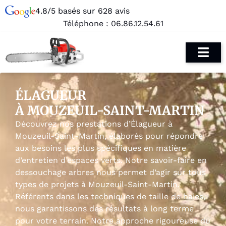
4.8/5 basés sur 628 avis
Téléphone :
06.86.12.54.61
ÉLAGUEUR
À MOUZEUIL-SAINT-MARTIN
Découvrez nos prestations d’Élagueur à
Mouzeuil-Saint-Martin, élaborés pour répondre
aux besoins les plus spécifiques en matière
d’entretien d’espaces verts. Notre savoir-faire en
dessouchage arbres nous permet d’agir sur tous
types de projets à Mouzeuil-Saint-Martin.
Référents dans les techniques de taille de haies,
nous garantissons des résultats à long terme
pour votre terrain. Notre approche rigoureuse du