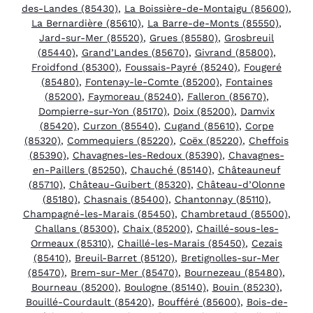
des-Landes (85430)
,
La Boissière-de-Montaigu (85600)
,
La Bernardière (85610)
,
La Barre-de-Monts (85550)
,
Jard-sur-Mer (85520)
,
Grues (85580)
,
Grosbreuil
(85440)
,
Grand’Landes (85670)
,
Givrand (85800)
,
Froidfond (85300)
,
Foussais-Payré (85240)
,
Fougeré
(85480)
,
Fontenay-le-Comte (85200)
,
Fontaines
(85200)
,
Faymoreau (85240)
,
Falleron (85670)
,
Dompierre-sur-Yon (85170)
,
Doix (85200)
,
Damvix
(85420)
,
Curzon (85540)
,
Cugand (85610)
,
Corpe
(85320)
,
Commequiers (85220)
,
Coëx (85220)
,
Cheffois
(85390)
,
Chavagnes-les-Redoux (85390)
,
Chavagnes-
en-Paillers (85250)
,
Chauché (85140)
,
Châteauneuf
(85710)
,
Château-Guibert (85320)
,
Château-d’Olonne
(85180)
,
Chasnais (85400)
,
Chantonnay (85110)
,
Champagné-les-Marais (85450)
,
Chambretaud (85500)
,
Challans (85300)
,
Chaix (85200)
,
Chaillé-sous-les-
Ormeaux (85310)
,
Chaillé-les-Marais (85450)
,
Cezais
(85410)
,
Breuil-Barret (85120)
,
Bretignolles-sur-Mer
(85470)
,
Brem-sur-Mer (85470)
,
Bournezeau (85480)
,
Bourneau (85200)
,
Boulogne (85140)
,
Bouin (85230)
,
Bouillé-Courdault (85420)
,
Boufféré (85600)
,
Bois-de-