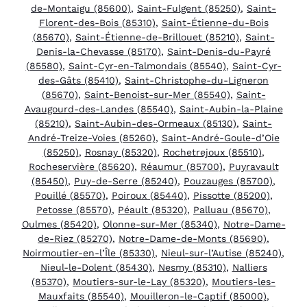
de-Montaigu (85600)
,
Saint-Fulgent (85250)
,
Saint-
Florent-des-Bois (85310)
,
Saint-Étienne-du-Bois
(85670)
,
Saint-Étienne-de-Brillouet (85210)
,
Saint-
Denis-la-Chevasse (85170)
,
Saint-Denis-du-Payré
(85580)
,
Saint-Cyr-en-Talmondais (85540)
,
Saint-Cyr-
des-Gâts (85410)
,
Saint-Christophe-du-Ligneron
(85670)
,
Saint-Benoist-sur-Mer (85540)
,
Saint-
Avaugourd-des-Landes (85540)
,
Saint-Aubin-la-Plaine
(85210)
,
Saint-Aubin-des-Ormeaux (85130)
,
Saint-
André-Treize-Voies (85260)
,
Saint-André-Goule-d’Oie
(85250)
,
Rosnay (85320)
,
Rochetrejoux (85510)
,
Rocheservière (85620)
,
Réaumur (85700)
,
Puyravault
(85450)
,
Puy-de-Serre (85240)
,
Pouzauges (85700)
,
Pouillé (85570)
,
Poiroux (85440)
,
Pissotte (85200)
,
Petosse (85570)
,
Péault (85320)
,
Palluau (85670)
,
Oulmes (85420)
,
Olonne-sur-Mer (85340)
,
Notre-Dame-
de-Riez (85270)
,
Notre-Dame-de-Monts (85690)
,
Noirmoutier-en-l’Île (85330)
,
Nieul-sur-l’Autise (85240)
,
Nieul-le-Dolent (85430)
,
Nesmy (85310)
,
Nalliers
(85370)
,
Moutiers-sur-le-Lay (85320)
,
Moutiers-les-
Mauxfaits (85540)
,
Mouilleron-le-Captif (85000)
,