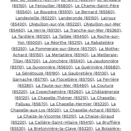
(85150)
,
Le Fenouiller (85800)
,
Le Champ-Saint-Père
(85540)
,
Le Boupère (85510)
,
Le Bernard (85560)
,
Landevieille (85220)
,
Landeronde (85150)
,
Lairoux
(85400)
,
L’Aiguillon-sur-Vie (85220)
,
L’Aiguillon-sur-Mer
(85460)
,
La Verrie (85130)
,
La Tranche-sur-Mer (85360)
,
La Tardière (85120)
,
La Taillée (85450)
,
La Roche-sur-
Yon (85000)
,
La Réorthe (85210)
,
La Rabatelière
(85250)
,
La Pommeraie-sur-Sèvre (85700)
,
La Mothe-
Achard (85150)
,
La Merlatière (85140)
,
La Meilleraie-
Tillay (85700)
,
La Jonchère (85540)
,
La Jaudonnière
(85110)
,
La Guyonnière (85600)
,
La Guérinière (85680)
,
La Génétouze (85190)
,
La Gaubretière (85130)
,
La
Garnache (85710)
,
La Flocellière (85700)
,
La Ferrière
(85280)
,
La Faute-sur-Mer (85460)
,
La Couture
(85320)
,
La Copechagnière (85260)
,
La Châtaigneraie
(85120)
,
La Chapelle-Thémer (85210)
,
La Chapelle-
Palluau (85670)
,
La Chapelle-Hermier (85220)
,
La
Chapelle-aux-Lys (85120)
,
La Chapelle-Achard (85150)
,
La Chaize-le-Vicomte (85310)
,
La Chaize-Giraud
(85220)
,
La Caillère-Saint-Hilaire (85410)
,
La Bruffière
(85530)
,
La Bretonnière-la-Claye (85320)
,
La Boissière-