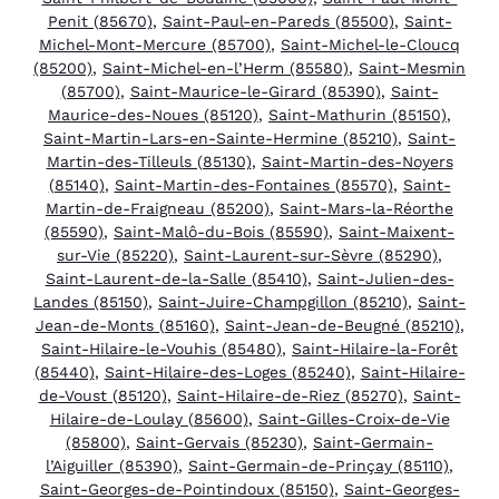
Penit (85670)
,
Saint-Paul-en-Pareds (85500)
,
Saint-
Michel-Mont-Mercure (85700)
,
Saint-Michel-le-Cloucq
(85200)
,
Saint-Michel-en-l’Herm (85580)
,
Saint-Mesmin
(85700)
,
Saint-Maurice-le-Girard (85390)
,
Saint-
Maurice-des-Noues (85120)
,
Saint-Mathurin (85150)
,
Saint-Martin-Lars-en-Sainte-Hermine (85210)
,
Saint-
Martin-des-Tilleuls (85130)
,
Saint-Martin-des-Noyers
(85140)
,
Saint-Martin-des-Fontaines (85570)
,
Saint-
Martin-de-Fraigneau (85200)
,
Saint-Mars-la-Réorthe
(85590)
,
Saint-Malô-du-Bois (85590)
,
Saint-Maixent-
sur-Vie (85220)
,
Saint-Laurent-sur-Sèvre (85290)
,
Saint-Laurent-de-la-Salle (85410)
,
Saint-Julien-des-
Landes (85150)
,
Saint-Juire-Champgillon (85210)
,
Saint-
Jean-de-Monts (85160)
,
Saint-Jean-de-Beugné (85210)
,
Saint-Hilaire-le-Vouhis (85480)
,
Saint-Hilaire-la-Forêt
(85440)
,
Saint-Hilaire-des-Loges (85240)
,
Saint-Hilaire-
de-Voust (85120)
,
Saint-Hilaire-de-Riez (85270)
,
Saint-
Hilaire-de-Loulay (85600)
,
Saint-Gilles-Croix-de-Vie
(85800)
,
Saint-Gervais (85230)
,
Saint-Germain-
l’Aiguiller (85390)
,
Saint-Germain-de-Prinçay (85110)
,
Saint-Georges-de-Pointindoux (85150)
,
Saint-Georges-