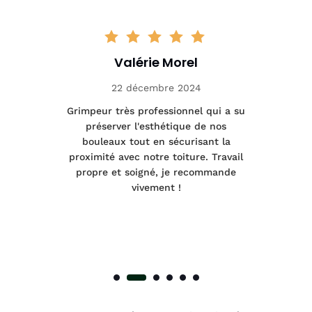
Valérie Morel
22 décembre 2024
tage
Grimpeur très professionnel qui a su
Int
préserver l'esthétique de nos
e et
bouleaux tout en sécurisant la
été
proximité avec notre toiture. Travail
p
 à
propre et soigné, je recommande
tra
vivement !