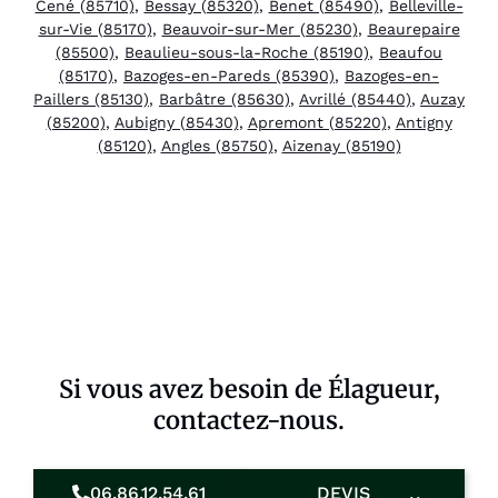
Cené (85710)
,
Bessay (85320)
,
Benet (85490)
,
Belleville-
sur-Vie (85170)
,
Beauvoir-sur-Mer (85230)
,
Beaurepaire
(85500)
,
Beaulieu-sous-la-Roche (85190)
,
Beaufou
(85170)
,
Bazoges-en-Pareds (85390)
,
Bazoges-en-
Paillers (85130)
,
Barbâtre (85630)
,
Avrillé (85440)
,
Auzay
(85200)
,
Aubigny (85430)
,
Apremont (85220)
,
Antigny
(85120)
,
Angles (85750)
,
Aizenay (85190)
Si vous avez besoin de Élagueur,
contactez-nous.
06.86.12.54.61
DEVIS