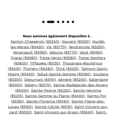
Nous sommes également disponible à
:
Xanton-Chassenon (85240)
,
Vouvant (85120)
,
Vouillé-
les-Marais (85450)
,
Vix (85770)
,
Vendrennes (85250)
,
Venansault (85190)
,
Velluire (85770)
,
Vairé (85150)
,
Triaize (85580)
,
Treize-Vents (85590)
,
Treize-Septiers
(85600)
,
Tiffauges (85130)
,
Thouarsais-Bouildroux
(85410)
,
Thorigny (85480)
,
Thiré (85210)
,
Talmont-Saint-
Hilaire (85440)
,
Tallud-Sainte-Gemme (85390)
,
Soullans
(85300)
,
Sigournais (85110)
,
Sérigné (85200)
,
Sallertaine
(85300)
,
Saligny (85170)
,
Sainte-Radégonde-des-Noyers
(85450)
,
Sainte-Pexine (85320)
,
Sainte-Hermine
(85210)
,
Sainte-Gemme-la-Plaine (85400)
,
Sainte-Foy
(85150)
,
Sainte-Florence (85140)
,
Sainte-Flaive-des-
Loups (85150)
,
Sainte-Cécile (85110)
,
Saint-Vincent-sur-
Jard (85520)
,
Saint-Vincent-sur-Graon (85540)
,
Saint-