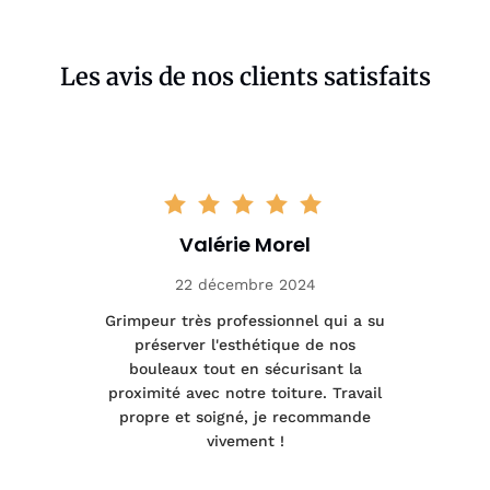
Les avis de nos clients satisfaits
Valérie Morel
22 décembre 2024
tage
Grimpeur très professionnel qui a su
Int
préserver l'esthétique de nos
e et
bouleaux tout en sécurisant la
été
proximité avec notre toiture. Travail
p
 à
propre et soigné, je recommande
tra
vivement !