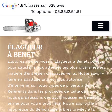
4.8/5 basés sur 628 avis
Téléphone :
06.86.12.54.61
ÉLAGUEUR
À BENET
Explorez nos services d’Élagueur à Benet, conçus
pour satisfaire aux attentes les plus diversifiés en
matière d’entretien d’espaces verts. Notre savoir-
faire en abattage arbres nous autorise
d’intervenir sur tous types de projets à Benet.
Référents dans les procédés de taille de haies,
nous garantissons des accomplissements à long
terme pour votre propriété. Notre approche
rigoureuse du démontage arbres privilégie la