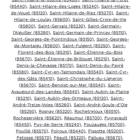
(85440)
,
Saint-Hilaire-des-Loges (85240)
,
Saint-Hilaire-
de-Voust (85120)
,
Saint-Hilaire-de-Riez (85270)
,
Saint-
Hilaire-de-Loulay (85600)
,
Saint-Gilles-Croix-de-Vie
(85800)
,
Saint-Gervais (85230)
,
Saint-Germain-
l’Aiguiller (85390)
,
Saint-Germain-de-Prinçay (85110)
,
Saint-Georges-de-Pointindoux (85150)
,
Saint-Georges-
de-Montaigu (85600)
,
Saint-Fulgent (85250)
,
Saint-
Florent-des-Bois (85310)
,
Saint-Étienne-du-Bois
(85670)
,
Saint-Étienne-de-Brillouet (85210)
,
Saint-
Denis-la-Chevasse (85170)
,
Saint-Denis-du-Payré
(85580)
,
Saint-Cyr-en-Talmondais (85540)
,
Saint-Cyr-
des-Gâts (85410)
,
Saint-Christophe-du-Ligneron
(85670)
,
Saint-Benoist-sur-Mer (85540)
,
Saint-
Avaugourd-des-Landes (85540)
,
Saint-Aubin-la-Plaine
(85210)
,
Saint-Aubin-des-Ormeaux (85130)
,
Saint-
André-Treize-Voies (85260)
,
Saint-André-Goule-d’Oie
(85250)
,
Rosnay (85320)
,
Rochetrejoux (85510)
,
Rocheservière (85620)
,
Réaumur (85700)
,
Puyravault
(85450)
,
Puy-de-Serre (85240)
,
Pouzauges (85700)
,
Pouillé (85570)
,
Poiroux (85440)
,
Pissotte (85200)
,
Petosse (85570)
,
Péault (85320)
,
Palluau (85670)
,