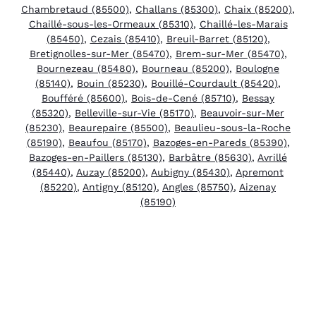
Chambretaud (85500)
,
Challans (85300)
,
Chaix (85200)
,
Chaillé-sous-les-Ormeaux (85310)
,
Chaillé-les-Marais
(85450)
,
Cezais (85410)
,
Breuil-Barret (85120)
,
Bretignolles-sur-Mer (85470)
,
Brem-sur-Mer (85470)
,
Bournezeau (85480)
,
Bourneau (85200)
,
Boulogne
(85140)
,
Bouin (85230)
,
Bouillé-Courdault (85420)
,
Boufféré (85600)
,
Bois-de-Cené (85710)
,
Bessay
(85320)
,
Belleville-sur-Vie (85170)
,
Beauvoir-sur-Mer
(85230)
,
Beaurepaire (85500)
,
Beaulieu-sous-la-Roche
(85190)
,
Beaufou (85170)
,
Bazoges-en-Pareds (85390)
,
Bazoges-en-Paillers (85130)
,
Barbâtre (85630)
,
Avrillé
(85440)
,
Auzay (85200)
,
Aubigny (85430)
,
Apremont
(85220)
,
Antigny (85120)
,
Angles (85750)
,
Aizenay
(85190)