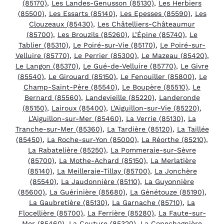
(85170)
,
Les Landes-Genusson (85130)
,
Les Herbiers
(85500)
,
Les Essarts (85140)
,
Les Epesses (85590)
,
Les
Clouzeaux (85430)
,
Les Châtelliers-Châteaumur
(85700)
,
Les Brouzils (85260)
,
L’Épine (85740)
,
Le
Tablier (85310)
,
Le Poiré-sur-Vie (85170)
,
Le Poiré-sur-
Velluire (85770)
,
Le Perrier (85300)
,
Le Mazeau (85420)
,
Le Langon (85370)
,
Le Gué-de-Velluire (85770)
,
Le Givre
(85540)
,
Le Girouard (85150)
,
Le Fenouiller (85800)
,
Le
Champ-Saint-Père (85540)
,
Le Boupère (85510)
,
Le
Bernard (85560)
,
Landevieille (85220)
,
Landeronde
(85150)
,
Lairoux (85400)
,
L’Aiguillon-sur-Vie (85220)
,
L’Aiguillon-sur-Mer (85460)
,
La Verrie (85130)
,
La
Tranche-sur-Mer (85360)
,
La Tardière (85120)
,
La Taillée
(85450)
,
La Roche-sur-Yon (85000)
,
La Réorthe (85210)
,
La Rabatelière (85250)
,
La Pommeraie-sur-Sèvre
(85700)
,
La Mothe-Achard (85150)
,
La Merlatière
(85140)
,
La Meilleraie-Tillay (85700)
,
La Jonchère
(85540)
,
La Jaudonnière (85110)
,
La Guyonnière
(85600)
,
La Guérinière (85680)
,
La Génétouze (85190)
,
La Gaubretière (85130)
,
La Garnache (85710)
,
La
Flocellière (85700)
,
La Ferrière (85280)
,
La Faute-sur-
Mer (85460)
,
La Couture (85320)
,
La Copechagnière