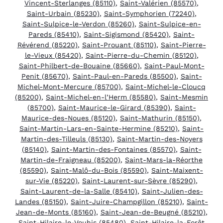
Vincent-Sterlanges (85110)
,
Saint-Valérien (85570)
,
Saint-Urbain (85230)
,
Saint-Symphorien (72240)
,
Saint-Sulpice-le-Verdon (85260)
,
Saint-Sulpice-en-
Pareds (85410)
,
Saint-Sigismond (85420)
,
Saint-
Révérend (85220)
,
Saint-Prouant (85110)
,
Saint-Pierre-
le-Vieux (85420)
,
Saint-Pierre-du-Chemin (85120)
,
Saint-Philbert-de-Bouaine (85660)
,
Saint-Paul-Mont-
Penit (85670)
,
Saint-Paul-en-Pareds (85500)
,
Saint-
Michel-Mont-Mercure (85700)
,
Saint-Michel-le-Cloucq
(85200)
,
Saint-Michel-en-l’Herm (85580)
,
Saint-Mesmin
(85700)
,
Saint-Maurice-le-Girard (85390)
,
Saint-
Maurice-des-Noues (85120)
,
Saint-Mathurin (85150)
,
Saint-Martin-Lars-en-Sainte-Hermine (85210)
,
Saint-
Martin-des-Tilleuls (85130)
,
Saint-Martin-des-Noyers
(85140)
,
Saint-Martin-des-Fontaines (85570)
,
Saint-
Martin-de-Fraigneau (85200)
,
Saint-Mars-la-Réorthe
(85590)
,
Saint-Malô-du-Bois (85590)
,
Saint-Maixent-
sur-Vie (85220)
,
Saint-Laurent-sur-Sèvre (85290)
,
Saint-Laurent-de-la-Salle (85410)
,
Saint-Julien-des-
Landes (85150)
,
Saint-Juire-Champgillon (85210)
,
Saint-
Jean-de-Monts (85160)
,
Saint-Jean-de-Beugné (85210)
,
Saint-Hilaire-le-Vouhis (85480)
,
Saint-Hilaire-la-Forêt