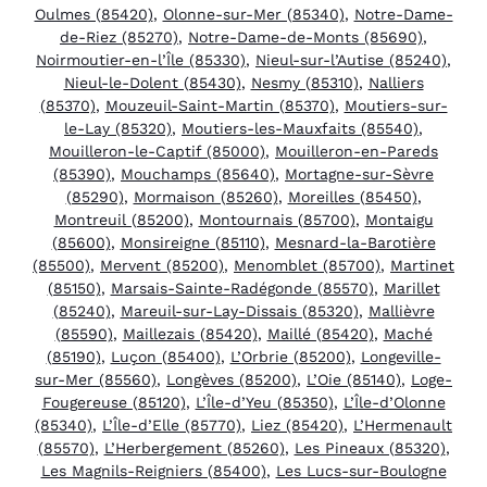
Oulmes (85420)
,
Olonne-sur-Mer (85340)
,
Notre-Dame-
de-Riez (85270)
,
Notre-Dame-de-Monts (85690)
,
Noirmoutier-en-l’Île (85330)
,
Nieul-sur-l’Autise (85240)
,
Nieul-le-Dolent (85430)
,
Nesmy (85310)
,
Nalliers
(85370)
,
Mouzeuil-Saint-Martin (85370)
,
Moutiers-sur-
le-Lay (85320)
,
Moutiers-les-Mauxfaits (85540)
,
Mouilleron-le-Captif (85000)
,
Mouilleron-en-Pareds
(85390)
,
Mouchamps (85640)
,
Mortagne-sur-Sèvre
(85290)
,
Mormaison (85260)
,
Moreilles (85450)
,
Montreuil (85200)
,
Montournais (85700)
,
Montaigu
(85600)
,
Monsireigne (85110)
,
Mesnard-la-Barotière
(85500)
,
Mervent (85200)
,
Menomblet (85700)
,
Martinet
(85150)
,
Marsais-Sainte-Radégonde (85570)
,
Marillet
(85240)
,
Mareuil-sur-Lay-Dissais (85320)
,
Mallièvre
(85590)
,
Maillezais (85420)
,
Maillé (85420)
,
Maché
(85190)
,
Luçon (85400)
,
L’Orbrie (85200)
,
Longeville-
sur-Mer (85560)
,
Longèves (85200)
,
L’Oie (85140)
,
Loge-
Fougereuse (85120)
,
L’Île-d’Yeu (85350)
,
L’Île-d’Olonne
(85340)
,
L’Île-d’Elle (85770)
,
Liez (85420)
,
L’Hermenault
(85570)
,
L’Herbergement (85260)
,
Les Pineaux (85320)
,
Les Magnils-Reigniers (85400)
,
Les Lucs-sur-Boulogne