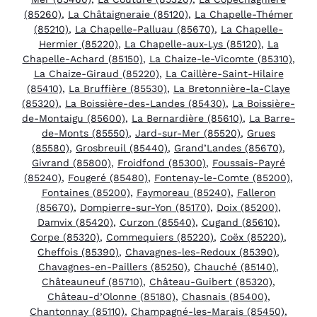
(85260)
,
La Châtaigneraie (85120)
,
La Chapelle-Thémer
(85210)
,
La Chapelle-Palluau (85670)
,
La Chapelle-
Hermier (85220)
,
La Chapelle-aux-Lys (85120)
,
La
Chapelle-Achard (85150)
,
La Chaize-le-Vicomte (85310)
,
La Chaize-Giraud (85220)
,
La Caillère-Saint-Hilaire
(85410)
,
La Bruffière (85530)
,
La Bretonnière-la-Claye
(85320)
,
La Boissière-des-Landes (85430)
,
La Boissière-
de-Montaigu (85600)
,
La Bernardière (85610)
,
La Barre-
de-Monts (85550)
,
Jard-sur-Mer (85520)
,
Grues
(85580)
,
Grosbreuil (85440)
,
Grand’Landes (85670)
,
Givrand (85800)
,
Froidfond (85300)
,
Foussais-Payré
(85240)
,
Fougeré (85480)
,
Fontenay-le-Comte (85200)
,
Fontaines (85200)
,
Faymoreau (85240)
,
Falleron
(85670)
,
Dompierre-sur-Yon (85170)
,
Doix (85200)
,
Damvix (85420)
,
Curzon (85540)
,
Cugand (85610)
,
Corpe (85320)
,
Commequiers (85220)
,
Coëx (85220)
,
Cheffois (85390)
,
Chavagnes-les-Redoux (85390)
,
Chavagnes-en-Paillers (85250)
,
Chauché (85140)
,
Châteauneuf (85710)
,
Château-Guibert (85320)
,
Château-d’Olonne (85180)
,
Chasnais (85400)
,
Chantonnay (85110)
,
Champagné-les-Marais (85450)
,