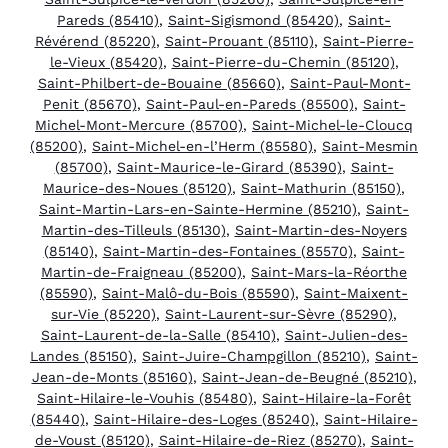
Pareds (85410)
,
Saint-Sigismond (85420)
,
Saint-
Révérend (85220)
,
Saint-Prouant (85110)
,
Saint-Pierre-
le-Vieux (85420)
,
Saint-Pierre-du-Chemin (85120)
,
Saint-Philbert-de-Bouaine (85660)
,
Saint-Paul-Mont-
Penit (85670)
,
Saint-Paul-en-Pareds (85500)
,
Saint-
Michel-Mont-Mercure (85700)
,
Saint-Michel-le-Cloucq
(85200)
,
Saint-Michel-en-l’Herm (85580)
,
Saint-Mesmin
(85700)
,
Saint-Maurice-le-Girard (85390)
,
Saint-
Maurice-des-Noues (85120)
,
Saint-Mathurin (85150)
,
Saint-Martin-Lars-en-Sainte-Hermine (85210)
,
Saint-
Martin-des-Tilleuls (85130)
,
Saint-Martin-des-Noyers
(85140)
,
Saint-Martin-des-Fontaines (85570)
,
Saint-
Martin-de-Fraigneau (85200)
,
Saint-Mars-la-Réorthe
(85590)
,
Saint-Malô-du-Bois (85590)
,
Saint-Maixent-
sur-Vie (85220)
,
Saint-Laurent-sur-Sèvre (85290)
,
Saint-Laurent-de-la-Salle (85410)
,
Saint-Julien-des-
Landes (85150)
,
Saint-Juire-Champgillon (85210)
,
Saint-
Jean-de-Monts (85160)
,
Saint-Jean-de-Beugné (85210)
,
Saint-Hilaire-le-Vouhis (85480)
,
Saint-Hilaire-la-Forêt
(85440)
,
Saint-Hilaire-des-Loges (85240)
,
Saint-Hilaire-
de-Voust (85120)
,
Saint-Hilaire-de-Riez (85270)
,
Saint-