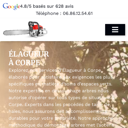
4.8/5 basés sur 628 avis
Téléphone :
06.86.12.54.61
ÉLAGUEUR
À CORPE
Explorez nos services d’Élagueur à Corpe,
élaborés pour satisfaire aux exigences les plus
spécifiques en matière d’soins d’espaces verts.
Notre expertise en dessouchage arbres nous
autorise d’opérer sur tous types de situations à
Corpe. Experts dans les procédés de taille de
haies, nous assurons des accomplissements
durables pour votre propriété. Notre approche
méthodique du démontage arbres met l’accent