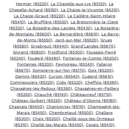
Hermier (85220)
,
La Chapelle-aux-Lys (85120)
,
La
Chapelle-Achard (85150)
,
La Chaize-le-Vicomte (85310)
,
La Chaize-Giraud (85220)
,
La Caillère-Saint-Hilaire
(85410)
,
La Bruffière (85530)
,
La Bretonnière-la-Claye
(85320)
,
La Boissière-des-Landes (85430)
,
La Boissière-
de-Montaigu (85600)
,
La Bernardière (85610)
,
La Barre-
de-Monts (85550)
,
Jard-sur-Mer (85520)
,
Grues
(85580)
,
Grosbreuil (85440)
,
Grand’Landes (85670)
,
Givrand (85800)
,
Froidfond (85300)
,
Foussais-Payré
(85240)
,
Fougeré (85480)
,
Fontenay-le-Comte (85200)
,
Fontaines (85200)
,
Faymoreau (85240)
,
Falleron
(85670)
,
Dompierre-sur-Yon (85170)
,
Doix (85200)
,
Damvix (85420)
,
Curzon (85540)
,
Cugand (85610)
,
Commequiers (85220)
,
Coëx (85220)
,
Cheffois (85390)
,
Chavagnes-les-Redoux (85390)
,
Chavagnes-en-Paillers
(85250)
,
Chauché (85140)
,
Châteauneuf (85710)
,
Château-Guibert (85320)
,
Château-d’Olonne (85180)
,
Chasnais (85400)
,
Chantonnay (85110)
,
Champagné-les-
Marais (85450)
,
Chambretaud (85500)
,
Challans
(85300)
,
Chaix (85200)
,
Chaillé-sous-les-Ormeaux
(85310)
,
Chaillé-les-Marais (85450)
,
Cezais (85410)
,