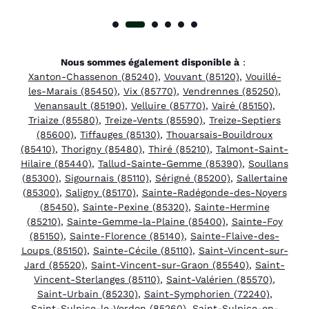
Nous sommes également disponible à
:
Xanton-Chassenon (85240)
,
Vouvant (85120)
,
Vouillé-
les-Marais (85450)
,
Vix (85770)
,
Vendrennes (85250)
,
Venansault (85190)
,
Velluire (85770)
,
Vairé (85150)
,
Triaize (85580)
,
Treize-Vents (85590)
,
Treize-Septiers
(85600)
,
Tiffauges (85130)
,
Thouarsais-Bouildroux
(85410)
,
Thorigny (85480)
,
Thiré (85210)
,
Talmont-Saint-
Hilaire (85440)
,
Tallud-Sainte-Gemme (85390)
,
Soullans
(85300)
,
Sigournais (85110)
,
Sérigné (85200)
,
Sallertaine
(85300)
,
Saligny (85170)
,
Sainte-Radégonde-des-Noyers
(85450)
,
Sainte-Pexine (85320)
,
Sainte-Hermine
(85210)
,
Sainte-Gemme-la-Plaine (85400)
,
Sainte-Foy
(85150)
,
Sainte-Florence (85140)
,
Sainte-Flaive-des-
Loups (85150)
,
Sainte-Cécile (85110)
,
Saint-Vincent-sur-
Jard (85520)
,
Saint-Vincent-sur-Graon (85540)
,
Saint-
Vincent-Sterlanges (85110)
,
Saint-Valérien (85570)
,
Saint-Urbain (85230)
,
Saint-Symphorien (72240)
,
Saint-Sulpice-le-Verdon (85260)
,
Saint-Sulpice-en-