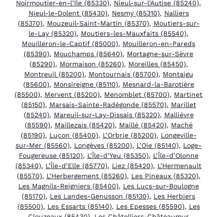
Noirmoutier-en-l’Île (85330)
,
Nieul-sur-l’Autise (85240)
,
Nieul-le-Dolent (85430)
,
Nesmy (85310)
,
Nalliers
(85370)
,
Mouzeuil-Saint-Martin (85370)
,
Moutiers-sur-
le-Lay (85320)
,
Moutiers-les-Mauxfaits (85540)
,
Mouilleron-le-Captif (85000)
,
Mouilleron-en-Pareds
(85390)
,
Mouchamps (85640)
,
Mortagne-sur-Sèvre
(85290)
,
Mormaison (85260)
,
Moreilles (85450)
,
Montreuil (85200)
,
Montournais (85700)
,
Montaigu
(85600)
,
Monsireigne (85110)
,
Mesnard-la-Barotière
(85500)
,
Mervent (85200)
,
Menomblet (85700)
,
Martinet
(85150)
,
Marsais-Sainte-Radégonde (85570)
,
Marillet
(85240)
,
Mareuil-sur-Lay-Dissais (85320)
,
Mallièvre
(85590)
,
Maillezais (85420)
,
Maillé (85420)
,
Maché
(85190)
,
Luçon (85400)
,
L’Orbrie (85200)
,
Longeville-
sur-Mer (85560)
,
Longèves (85200)
,
L’Oie (85140)
,
Loge-
Fougereuse (85120)
,
L’Île-d’Yeu (85350)
,
L’Île-d’Olonne
(85340)
,
L’Île-d’Elle (85770)
,
Liez (85420)
,
L’Hermenault
(85570)
,
L’Herbergement (85260)
,
Les Pineaux (85320)
,
Les Magnils-Reigniers (85400)
,
Les Lucs-sur-Boulogne
(85170)
,
Les Landes-Genusson (85130)
,
Les Herbiers
(85500)
,
Les Essarts (85140)
,
Les Epesses (85590)
,
Les
Clouzeaux (85430)
,
Les Châtelliers-Châteaumur