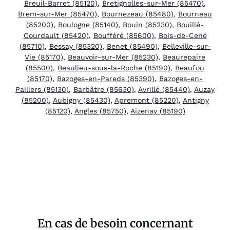
Breuil-Barret (85120)
,
Bretignolles-sur-Mer (85470)
,
Brem-sur-Mer (85470)
,
Bournezeau (85480)
,
Bourneau
(85200)
,
Boulogne (85140)
,
Bouin (85230)
,
Bouillé-
Courdault (85420)
,
Boufféré (85600)
,
Bois-de-Cené
(85710)
,
Bessay (85320)
,
Benet (85490)
,
Belleville-sur-
Vie (85170)
,
Beauvoir-sur-Mer (85230)
,
Beaurepaire
(85500)
,
Beaulieu-sous-la-Roche (85190)
,
Beaufou
(85170)
,
Bazoges-en-Pareds (85390)
,
Bazoges-en-
Paillers (85130)
,
Barbâtre (85630)
,
Avrillé (85440)
,
Auzay
(85200)
,
Aubigny (85430)
,
Apremont (85220)
,
Antigny
(85120)
,
Angles (85750)
,
Aizenay (85190)
En cas de besoin concernant