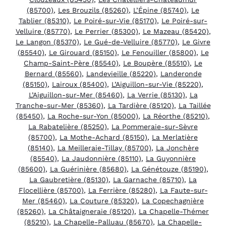
(85700)
,
Les Brouzils (85260)
,
L’Épine (85740)
,
Le
Tablier (85310)
,
Le Poiré-sur-Vie (85170)
,
Le Poiré-sur-
Velluire (85770)
,
Le Perrier (85300)
,
Le Mazeau (85420)
,
Le Langon (85370)
,
Le Gué-de-Velluire (85770)
,
Le Givre
(85540)
,
Le Girouard (85150)
,
Le Fenouiller (85800)
,
Le
Champ-Saint-Père (85540)
,
Le Boupère (85510)
,
Le
Bernard (85560)
,
Landevieille (85220)
,
Landeronde
(85150)
,
Lairoux (85400)
,
L’Aiguillon-sur-Vie (85220)
,
L’Aiguillon-sur-Mer (85460)
,
La Verrie (85130)
,
La
Tranche-sur-Mer (85360)
,
La Tardière (85120)
,
La Taillée
(85450)
,
La Roche-sur-Yon (85000)
,
La Réorthe (85210)
,
La Rabatelière (85250)
,
La Pommeraie-sur-Sèvre
(85700)
,
La Mothe-Achard (85150)
,
La Merlatière
(85140)
,
La Meilleraie-Tillay (85700)
,
La Jonchère
(85540)
,
La Jaudonnière (85110)
,
La Guyonnière
(85600)
,
La Guérinière (85680)
,
La Génétouze (85190)
,
La Gaubretière (85130)
,
La Garnache (85710)
,
La
Flocellière (85700)
,
La Ferrière (85280)
,
La Faute-sur-
Mer (85460)
,
La Couture (85320)
,
La Copechagnière
(85260)
,
La Châtaigneraie (85120)
,
La Chapelle-Thémer
(85210)
,
La Chapelle-Palluau (85670)
,
La Chapelle-