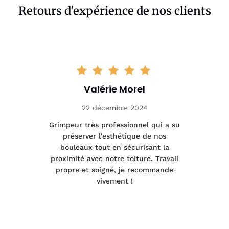
Retours d'expérience de nos clients
Valérie Morel
22 décembre 2024
tage
Grimpeur très professionnel qui a su
Int
préserver l'esthétique de nos
e et
bouleaux tout en sécurisant la
été
proximité avec notre toiture. Travail
p
 à
propre et soigné, je recommande
tra
vivement !