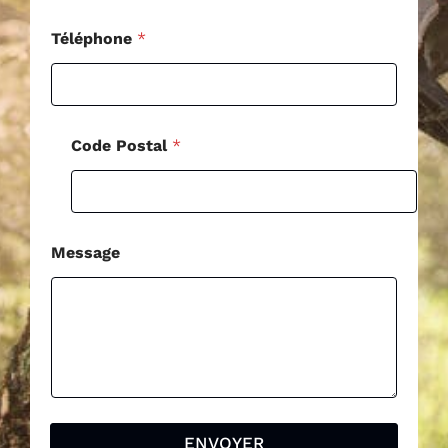
l
C
Téléphone
*
o
d
e
Code Postal
*
Message
ENVOYER