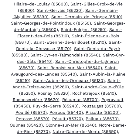
Hilaire-de-Loulay (85600)
,
Saint-Gilles-Croix-de-Vie
(85800)
,
Saint-Gervais (85230)
,
Saint-Germain-
l’Aiguiller (85390)
,
Saint-Germain-de-Prinçay (85110)
,
Saint-Georges-de-Pointindoux (85150)
,
Saint-Georges-
de-Montaigu (85600)
,
Saint-Fulgent (85250)
,
Saint-
Florent-des-Bois (85310)
,
Saint-Étienne-du-Bois
(85670)
,
Saint-Étienne-de-Brillouet (85210)
,
Saint-
Denis-la-Chevasse (85170)
,
Saint-Denis-du-Payré
(85580)
,
Saint-Cyr-en-Talmondais (85540)
,
Saint-Cyr-
des-Gâts (85410)
,
Saint-Christophe-du-Ligneron
(85670)
,
Saint-Benoist-sur-Mer (85540)
,
Saint-
Avaugourd-des-Landes (85540)
,
Saint-Aubin-la-Plaine
(85210)
,
Saint-Aubin-des-Ormeaux (85130)
,
Saint-
André-Treize-Voies (85260)
,
Saint-André-Goule-d’Oie
(85250)
,
Rosnay (85320)
,
Rochetrejoux (85510)
,
Rocheservière (85620)
,
Réaumur (85700)
,
Puyravault
(85450)
,
Puy-de-Serre (85240)
,
Pouzauges (85700)
,
Pouillé (85570)
,
Poiroux (85440)
,
Pissotte (85200)
,
Petosse (85570)
,
Péault (85320)
,
Palluau (85670)
,
Oulmes (85420)
,
Olonne-sur-Mer (85340)
,
Notre-Dame-
de-Riez (85270)
,
Notre-Dame-de-Monts (85690)
,