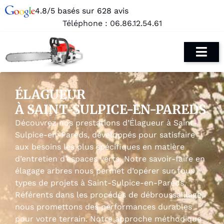
4.8/5 basés sur 628 avis
Téléphone :
06.86.12.54.61
ÉLAGUEUR
À SAINT-SULPICE-EN-PAREDS
Découvrez nos prestations d’Élagueur à Saint-
Sulpice-en-Pareds, développés pour satisfaire
aux besoins les plus spécifiques en matière
d’entretien d’espaces verts. Notre savoir-faire en
élagage arbres nous permet d’opérer sur tous
types de projets à Saint-Sulpice-en-Pareds.
Référents dans les procédés de débroussaillage,
nous promettons des performances durables
pour votre terrain. Notre approche méthodique