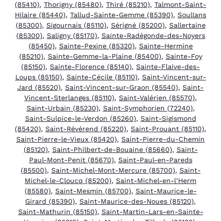
(85410)
,
Thorigny (85480)
,
Thiré (85210)
,
Talmont-Saint-
Hilaire (85440)
,
Tallud-Sainte-Gemme (85390)
,
Soullans
(85300)
,
Sigournais (85110)
,
Sérigné (85200)
,
Sallertaine
(85300)
,
Saligny (85170)
,
Sainte-Radégonde-des-Noyers
(85450)
,
Sainte-Pexine (85320)
,
Sainte-Hermine
(85210)
,
Sainte-Gemme-la-Plaine (85400)
,
Sainte-Foy
(85150)
,
Sainte-Florence (85140)
,
Sainte-Flaive-des-
Loups (85150)
,
Sainte-Cécile (85110)
,
Saint-Vincent-sur-
Jard (85520)
,
Saint-Vincent-sur-Graon (85540)
,
Saint-
Vincent-Sterlanges (85110)
,
Saint-Valérien (85570)
,
Saint-Urbain (85230)
,
Saint-Symphorien (72240)
,
Saint-Sulpice-le-Verdon (85260)
,
Saint-Sigismond
(85420)
,
Saint-Révérend (85220)
,
Saint-Prouant (85110)
,
Saint-Pierre-le-Vieux (85420)
,
Saint-Pierre-du-Chemin
(85120)
,
Saint-Philbert-de-Bouaine (85660)
,
Saint-
Paul-Mont-Penit (85670)
,
Saint-Paul-en-Pareds
(85500)
,
Saint-Michel-Mont-Mercure (85700)
,
Saint-
Michel-le-Cloucq (85200)
,
Saint-Michel-en-l’Herm
(85580)
,
Saint-Mesmin (85700)
,
Saint-Maurice-le-
Girard (85390)
,
Saint-Maurice-des-Noues (85120)
,
Saint-Mathurin (85150)
,
Saint-Martin-Lars-en-Sainte-