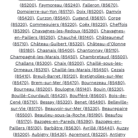
(85200)
,
Faymoreau (85240)
,
Falleron (85670)
,
Dompierre-sur-Yon (85170)
,
Doix (85200)
,
Damvix
(85420)
,
Curzon (85540)
,
Cugand (85610)
,
Corpe
(85320)
,
Commequiers (85220)
,
Coëx (85220)
,
Cheffois
(85390)
,
Chavagnes-les-Redoux (85390)
,
Chavagnes-
en-Paillers (85250)
,
Chauché (85140)
,
Châteauneuf
(85710)
,
Château-Guibert (85320)
,
Château-d’Olonne
(85180)
,
Chasnais (85400)
,
Chantonnay (85110)
,
Champagné-les-Marais (85450)
,
Chambretaud (85500)
,
Challans (85300)
,
Chaix (85200)
,
Chaillé-sous-les-
Ormeaux (85310)
,
Chaillé-les-Marais (85450)
,
Cezais
(85410)
,
Breuil-Barret (85120)
,
Bretignolles-sur-Mer
(85470)
,
Brem-sur-Mer (85470)
,
Bournezeau (85480)
,
Bourneau (85200)
,
Boulogne (85140)
,
Bouin (85230)
,
Bouillé-Courdault (85420)
,
Boufféré (85600)
,
Bois-de-
Cené (85710)
,
Bessay (85320)
,
Benet (85490)
,
Belleville-
sur-Vie (85170)
,
Beauvoir-sur-Mer (85230)
,
Beaurepaire
(85500)
,
Beaulieu-sous-la-Roche (85190)
,
Beaufou
(85170)
,
Bazoges-en-Pareds (85390)
,
Bazoges-en-
Paillers (85130)
,
Barbâtre (85630)
,
Avrillé (85440)
,
Auzay
(85200)
,
Aubigny (85430)
,
Apremont (85220)
,
Antigny