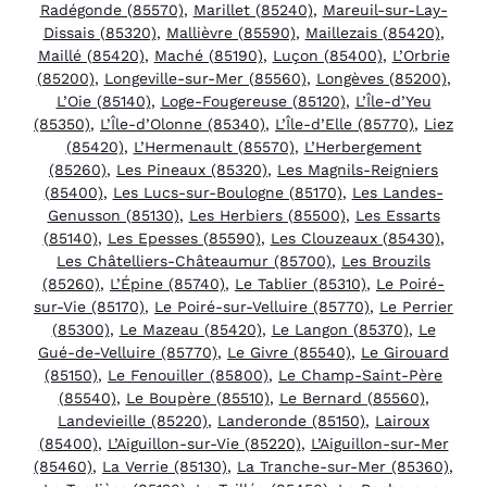
Radégonde (85570)
,
Marillet (85240)
,
Mareuil-sur-Lay-
Dissais (85320)
,
Mallièvre (85590)
,
Maillezais (85420)
,
Maillé (85420)
,
Maché (85190)
,
Luçon (85400)
,
L’Orbrie
(85200)
,
Longeville-sur-Mer (85560)
,
Longèves (85200)
,
L’Oie (85140)
,
Loge-Fougereuse (85120)
,
L’Île-d’Yeu
(85350)
,
L’Île-d’Olonne (85340)
,
L’Île-d’Elle (85770)
,
Liez
(85420)
,
L’Hermenault (85570)
,
L’Herbergement
(85260)
,
Les Pineaux (85320)
,
Les Magnils-Reigniers
(85400)
,
Les Lucs-sur-Boulogne (85170)
,
Les Landes-
Genusson (85130)
,
Les Herbiers (85500)
,
Les Essarts
(85140)
,
Les Epesses (85590)
,
Les Clouzeaux (85430)
,
Les Châtelliers-Châteaumur (85700)
,
Les Brouzils
(85260)
,
L’Épine (85740)
,
Le Tablier (85310)
,
Le Poiré-
sur-Vie (85170)
,
Le Poiré-sur-Velluire (85770)
,
Le Perrier
(85300)
,
Le Mazeau (85420)
,
Le Langon (85370)
,
Le
Gué-de-Velluire (85770)
,
Le Givre (85540)
,
Le Girouard
(85150)
,
Le Fenouiller (85800)
,
Le Champ-Saint-Père
(85540)
,
Le Boupère (85510)
,
Le Bernard (85560)
,
Landevieille (85220)
,
Landeronde (85150)
,
Lairoux
(85400)
,
L’Aiguillon-sur-Vie (85220)
,
L’Aiguillon-sur-Mer
(85460)
,
La Verrie (85130)
,
La Tranche-sur-Mer (85360)
,