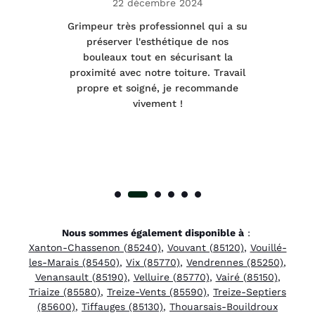
22 décembre 2024
tage
Grimpeur très professionnel qui a su
Int
préserver l'esthétique de nos
e et
bouleaux tout en sécurisant la
été
proximité avec notre toiture. Travail
p
 à
propre et soigné, je recommande
tra
vivement !
Nous sommes également disponible à
:
Xanton-Chassenon (85240)
,
Vouvant (85120)
,
Vouillé-
les-Marais (85450)
,
Vix (85770)
,
Vendrennes (85250)
,
Venansault (85190)
,
Velluire (85770)
,
Vairé (85150)
,
Triaize (85580)
,
Treize-Vents (85590)
,
Treize-Septiers
(85600)
,
Tiffauges (85130)
,
Thouarsais-Bouildroux