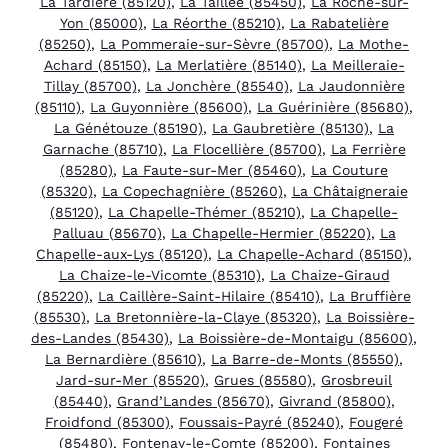
La Tardière (85120)
,
La Taillée (85450)
,
La Roche-sur-
Yon (85000)
,
La Réorthe (85210)
,
La Rabatelière
(85250)
,
La Pommeraie-sur-Sèvre (85700)
,
La Mothe-
Achard (85150)
,
La Merlatière (85140)
,
La Meilleraie-
Tillay (85700)
,
La Jonchère (85540)
,
La Jaudonnière
(85110)
,
La Guyonnière (85600)
,
La Guérinière (85680)
,
La Génétouze (85190)
,
La Gaubretière (85130)
,
La
Garnache (85710)
,
La Flocellière (85700)
,
La Ferrière
(85280)
,
La Faute-sur-Mer (85460)
,
La Couture
(85320)
,
La Copechagnière (85260)
,
La Châtaigneraie
(85120)
,
La Chapelle-Thémer (85210)
,
La Chapelle-
Palluau (85670)
,
La Chapelle-Hermier (85220)
,
La
Chapelle-aux-Lys (85120)
,
La Chapelle-Achard (85150)
,
La Chaize-le-Vicomte (85310)
,
La Chaize-Giraud
(85220)
,
La Caillère-Saint-Hilaire (85410)
,
La Bruffière
(85530)
,
La Bretonnière-la-Claye (85320)
,
La Boissière-
des-Landes (85430)
,
La Boissière-de-Montaigu (85600)
,
La Bernardière (85610)
,
La Barre-de-Monts (85550)
,
Jard-sur-Mer (85520)
,
Grues (85580)
,
Grosbreuil
(85440)
,
Grand’Landes (85670)
,
Givrand (85800)
,
Froidfond (85300)
,
Foussais-Payré (85240)
,
Fougeré
(85480)
,
Fontenay-le-Comte (85200)
,
Fontaines