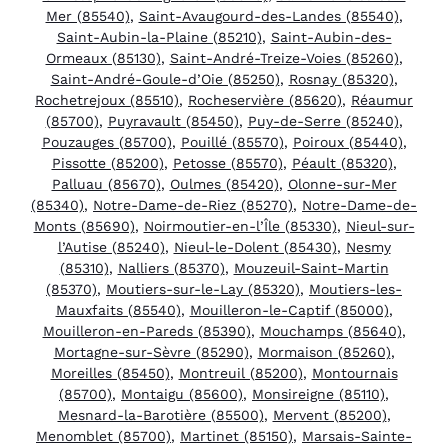
Mer (85540)
,
Saint-Avaugourd-des-Landes (85540)
,
Saint-Aubin-la-Plaine (85210)
,
Saint-Aubin-des-
Ormeaux (85130)
,
Saint-André-Treize-Voies (85260)
,
Saint-André-Goule-d’Oie (85250)
,
Rosnay (85320)
,
Rochetrejoux (85510)
,
Rocheservière (85620)
,
Réaumur
(85700)
,
Puyravault (85450)
,
Puy-de-Serre (85240)
,
Pouzauges (85700)
,
Pouillé (85570)
,
Poiroux (85440)
,
Pissotte (85200)
,
Petosse (85570)
,
Péault (85320)
,
Palluau (85670)
,
Oulmes (85420)
,
Olonne-sur-Mer
(85340)
,
Notre-Dame-de-Riez (85270)
,
Notre-Dame-de-
Monts (85690)
,
Noirmoutier-en-l’Île (85330)
,
Nieul-sur-
l’Autise (85240)
,
Nieul-le-Dolent (85430)
,
Nesmy
(85310)
,
Nalliers (85370)
,
Mouzeuil-Saint-Martin
(85370)
,
Moutiers-sur-le-Lay (85320)
,
Moutiers-les-
Mauxfaits (85540)
,
Mouilleron-le-Captif (85000)
,
Mouilleron-en-Pareds (85390)
,
Mouchamps (85640)
,
Mortagne-sur-Sèvre (85290)
,
Mormaison (85260)
,
Moreilles (85450)
,
Montreuil (85200)
,
Montournais
(85700)
,
Montaigu (85600)
,
Monsireigne (85110)
,
Mesnard-la-Barotière (85500)
,
Mervent (85200)
,
Menomblet (85700)
,
Martinet (85150)
,
Marsais-Sainte-