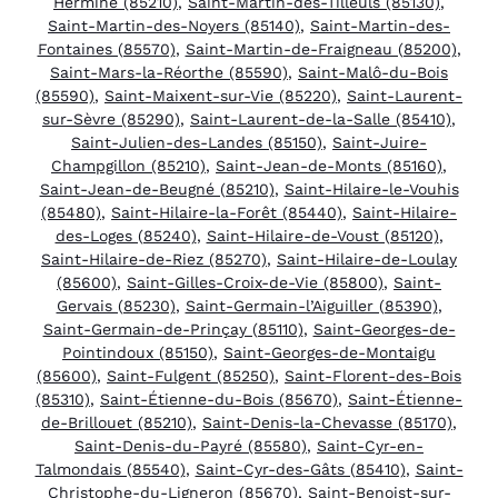
Hermine (85210)
,
Saint-Martin-des-Tilleuls (85130)
,
Saint-Martin-des-Noyers (85140)
,
Saint-Martin-des-
Fontaines (85570)
,
Saint-Martin-de-Fraigneau (85200)
,
Saint-Mars-la-Réorthe (85590)
,
Saint-Malô-du-Bois
(85590)
,
Saint-Maixent-sur-Vie (85220)
,
Saint-Laurent-
sur-Sèvre (85290)
,
Saint-Laurent-de-la-Salle (85410)
,
Saint-Julien-des-Landes (85150)
,
Saint-Juire-
Champgillon (85210)
,
Saint-Jean-de-Monts (85160)
,
Saint-Jean-de-Beugné (85210)
,
Saint-Hilaire-le-Vouhis
(85480)
,
Saint-Hilaire-la-Forêt (85440)
,
Saint-Hilaire-
des-Loges (85240)
,
Saint-Hilaire-de-Voust (85120)
,
Saint-Hilaire-de-Riez (85270)
,
Saint-Hilaire-de-Loulay
(85600)
,
Saint-Gilles-Croix-de-Vie (85800)
,
Saint-
Gervais (85230)
,
Saint-Germain-l’Aiguiller (85390)
,
Saint-Germain-de-Prinçay (85110)
,
Saint-Georges-de-
Pointindoux (85150)
,
Saint-Georges-de-Montaigu
(85600)
,
Saint-Fulgent (85250)
,
Saint-Florent-des-Bois
(85310)
,
Saint-Étienne-du-Bois (85670)
,
Saint-Étienne-
de-Brillouet (85210)
,
Saint-Denis-la-Chevasse (85170)
,
Saint-Denis-du-Payré (85580)
,
Saint-Cyr-en-
Talmondais (85540)
,
Saint-Cyr-des-Gâts (85410)
,
Saint-
Christophe-du-Ligneron (85670)
,
Saint-Benoist-sur-