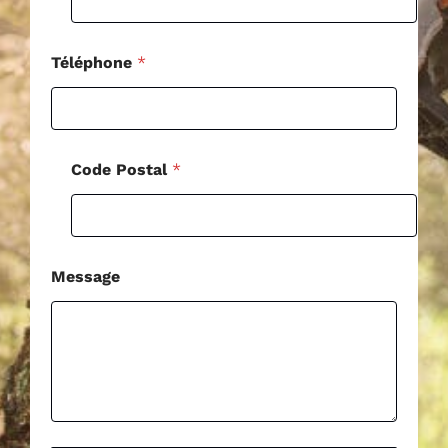
g
e
*
Téléphone
*
Code Postal
*
Message